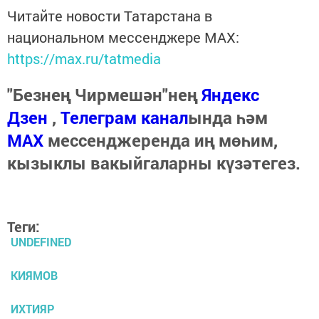
Читайте новости Татарстана в
национальном мессенджере MАХ:
https://max.ru/tatmedia
"Безнең Чирмешән"нең
Яндекс
Дзен
,
Телеграм канал
ында һәм
МАХ
мессенджеренда иң мөһим,
кызыклы вакыйгаларны күзәтегез.
Теги:
UNDEFINED
КИЯМОВ
ИХТИЯР