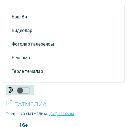
Баш бит
Видеолар
Фотолар галереясы
Реклама
Төрле темалар
Телефон АО «ТАТМЕДИА»:
(843) 222 09 84
16+