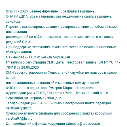
© 2011 - 2026. Безнең Чирмешән. Все права защищены.
© ТАТМЕДИА. Все материалы, размещенные на сайте, защищены
законом.
Перепечатка, воспроизведение и распространение в любом объеме
информации,
размещенной на сайте, возможна только с письменного согласия
редакций СМИ.
При поддержке Республиканского агентства по печати и массовым
коммуникациям.
Наименование СМИ: Безнең Чирмешән
№ записи о регистрации СМИ, дата: Реестровая запись: ЭЛ № ФС 77 -
78418 от 29.05.2020
СМИ зарегистрированно Федеральной службой по надзору в сфере
связи,
информационных технологий и массовых коммуникаций
ФИО главного редактора: Гумеров Марат Шакирович
Адрес редакции: 423100, Татарстан Респ., Черемшанский р-н, с.
Черемшан, ул. Первомайская, д. 27
Телефон редакции: (84396) 2-29-05 Электронная почта редакции
verstka07@list.ru
Электронная почта филиала для сообщений о фактах коррупции
verstka07@list.ru
Для сообщений о фактах коррупции tatmedia@tatmedia.ru