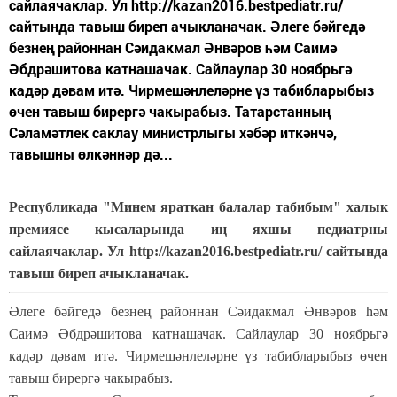
сайлаячаклар. Ул http://kazan2016.bestpediatr.ru/
сайтында тавыш биреп ачыкланачак. Әлеге бәйгедә
безнең районнан Сәидакмал Әнвәров һәм Саимә
Әбдрәшитова катнашачак. Сайлаулар 30 ноябрьгә
кадәр дәвам итә. Чирмешәнлеләрне үз табибларыбыз
өчен тавыш бирергә чакырабыз. Татарстанның
Сәламәтлек саклау министрлыгы хәбәр иткәнчә,
тавышны өлкәннәр дә...
Республикада "Минем яраткан балалар табибым" халык
премиясе кысаларында иң яхшы педиатрны
сайлаячаклар. Ул http://kazan2016.bestpediatr.ru/ сайтында
тавыш биреп ачыкланачак.
Әлеге бәйгедә безнең районнан Сәидакмал Әнвәров һәм
Саимә Әбдрәшитова катнашачак. Сайлаулар 30 ноябрьгә
кадәр дәвам итә. Чирмешәнлеләрне үз табибларыбыз өчен
тавыш бирергә чакырабыз.