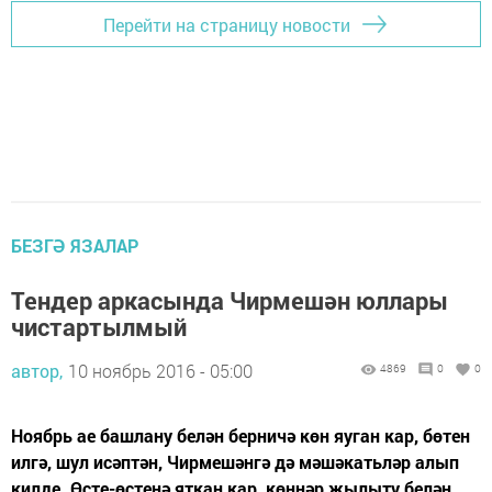
Перейти на страницу новости
БЕЗГӘ ЯЗАЛАР
Тендер аркасында Чирмешән юллары
чистартылмый
автор,
10 ноябрь 2016 - 05:00
4869
0
0
Ноябрь ае башлану белән берничә көн яуган кар, бөтен
илгә, шул исәптән, Чирмешәнгә дә мәшәкатьләр алып
килде. Өсте-өстенә яткан кар, көннәр җылыту белән,