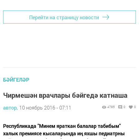
Перейти на страницу новости
БӘЙГЕЛӘР
Чирмешән врачлары бәйгедә катнаша
автор,
10 ноябрь 2016 - 07:11
4785
0
0
Республикада "Минем яраткан балалар табибым"
халык премиясе кысаларында иң яхшы педиатрны