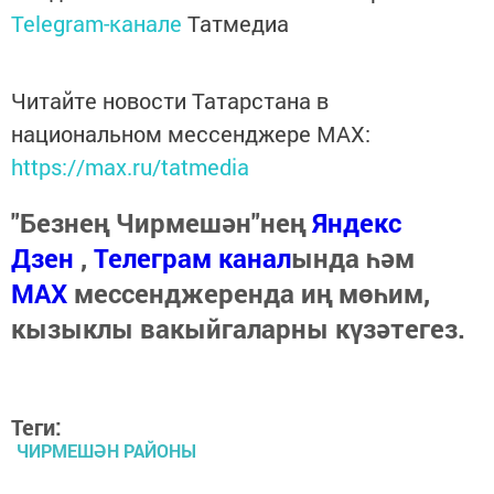
Telegram-канале
Татмедиа
Читайте новости Татарстана в
национальном мессенджере MАХ:
https://max.ru/tatmedia
"Безнең Чирмешән"нең
Яндекс
Дзен
,
Телеграм канал
ында һәм
МАХ
мессенджеренда иң мөһим,
кызыклы вакыйгаларны күзәтегез.
Теги:
ЧИРМЕШӘН РАЙОНЫ