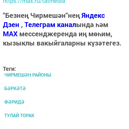
https://max.ru/tatmedia
"Безнең Чирмешән"нең
Яндекс
Дзен
,
Телеграм канал
ында һәм
МАХ
мессенджеренда иң мөһим,
кызыклы вакыйгаларны күзәтегез.
Теги:
ЧИРМЕШӘН РАЙОНЫ
БӘРКӘТӘ
ФӘРИДӘ
ТУЛАЙ ТОРАК