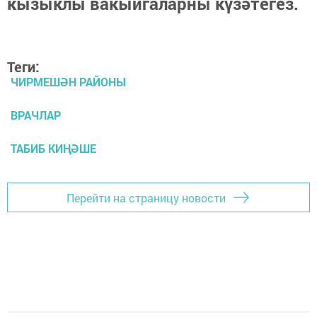
кызыклы вакыйгаларны күзәтегез.
Теги:
ЧИРМЕШӘН РАЙОНЫ
ВРАЧЛАР
ТАБИБ КИҢӘШЕ
Перейти на страницу новости