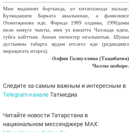
Мин мәдәният йортында, ул китапханәдә эшләде.
Бүлмәдәшем Бәркәтә авылыннан, ә фамилиясе
Әхмәтҗанова иде. Фәридә 1989 елдамы, 1990дамы
икән кияүгә чыкты, мин ул вакытта Чаллыда идем,
туйга кайттым. Аннан ничектер югалыштык. Шушы
дустымны табарга ярдәм итсәгез иде (редакциягә
мөрәҗәгать итәргә).
Әлфия Галиуллина (Таҗибаева)
Чаллы шәһәре.
Следите за самым важным и интересным в
Telegram-канале
Татмедиа
Читайте новости Татарстана в
национальном мессенджере MАХ: