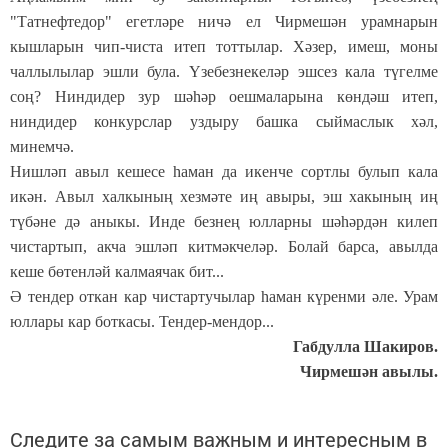
"Татнефтедор" егетләре ничә ел Чирмешән урамнарын
кышларын чип-чиста итеп тоттылар. Хәзер, имеш, моны
чаллылылар эшли була. Үзебезнекеләр эшсез кала түгелме
соң? Ниндидер зур шәһәр оешмаларына көндәш итеп,
ниндидер конкурслар уздыру башка сыймаслык хәл,
минемчә.
Нишләп авыл кешесе һаман да икенче сортлы булып кала
икән. Авыл халкының хезмәте иң авыры, эш хакының иң
түбәне дә аныкы. Инде безнең юлларны шәһәрдән килеп
чистартып, акча эшләп китмәкчеләр. Болай барса, авылда
кеше бөтенләй калмаячак бит...
Ә тендер откан кар чистартучылар һаман күренми әле. Урам
юллары кар боткасы. Тендер-мендор...
Габдулла Шакиров.
Чирмешән авылы.
Следите за самым важным и интересным в