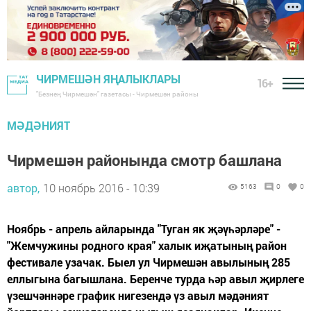
ЧИРМЕШӘН ЯҢАЛЫКЛАРЫ
16+
"Безнең Чирмешән" газетасы - Чирмешән районы
МӘДӘНИЯТ
Чирмешән районында смотр башлана
автор,
10 ноябрь 2016 - 10:39
5163
0
0
Ноябрь - апрель айларында "Туган як җәүһәрләре" -
"Жемчужины родного края" халык иҗатының район
фестивале узачак. Быел ул Чирмешән авылының 285
еллыгына багышлана. Беренче турда һәр авыл җирлеге
үзешчәннәре график нигезендә үз авыл мәдәният