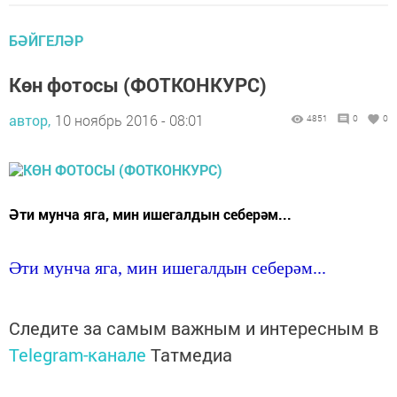
БӘЙГЕЛӘР
Көн фотосы (ФОТКОНКУРС)
автор,
10 ноябрь 2016 - 08:01
4851
0
0
Әти мунча яга, мин ишегалдын себерәм...
Әти мунча яга, мин ишегалдын себерәм...
Следите за самым важным и интересным в
Telegram-канале
Татмедиа