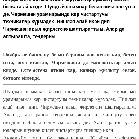
боткага әйләнде. Шундый явымнар белән ничә көн үтсә
дә, Чирмешән урамнарында кар чистартучы
техникалар күрмәдек. Нишләп алай икән дип,
Чирмешән авыл җирлегенә шалтыраттым. Алар да
аптырашта, тендерны,...
Ноябрь ае башлану белән берничә көн яуган кар, бөтен
илгә, шул исәптән, Чирмешәнгә дә мәшәкатьләр алып
килде. Өсте-өстенә яткан кар, көннәр җылыту белән,
боткага әйләнде.
Шундый явымнар белән ничә көн үтсә дә, Чирмешән
урамнарында кар чистартучы техникалар күрмәдек. Нишләп
алай икән дип, Чирмешән авыл җирлегенә шалтыраттым.
Алар да аптырашта, тендерны, ягъни юл чистарту эшен
ниндидер Чаллы оешмасы откан, ди. Хәзер район үзәге
юлларын шуннан килеп чистартырга тиешләр икән.
Аңламыйм мин бу законнарны. Югыйсә, үзебезнең