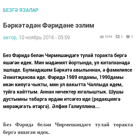
БЕЗГӘ ЯЗАЛАР
Бәркәтәдән Фәридәне эзлим
автор,
10 ноябрь 2016 - 05:59
5056
0
0
Без Фәридә белән Чирмешәндәге тулай торакта бергә
яшәгән идек. Мин мәдәният йортында, ул китапханәдә
эшләде. Бүлмәдәшем Бәркәтә авылыннан, ә фамилиясе
Әхмәтҗанова иде. Фәридә 1989 елдамы, 1990дамы
икән кияүгә чыкты, мин ул вакытта Чаллыда идем,
туйга кайттым. Аннан ничектер югалыштык. Шушы
дустымны табарга ярдәм итсәгез иде (редакциягә
мөрәҗәгать итәргә). Әлфия Галиуллина...
Без Фәридә белән Чирмешәндәге тулай торакта
бергә яшәгән идек.