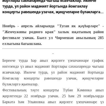
йортлары сәхнәләрендә чыгыш ясаячаклар. Икенче
турда, ул район мәдәният йортында йомгаклау
концерты рәвешендә узачак, җиңүчеләрне бүләкләргә...
Ноябрь - апрель айларында "Туган як җәүһәрләре" -
"Жемчужины родного края" халык иҗатының район
фестивале узачак. Быел ул Чирмешән авылының 285
еллыгына багышлана.
Беренче турда һәр авыл җирлеге үзешчәннәре график
нигезендә үз авыл мәдәният йортлары сәхнәләрендә чыгыш
ясаячаклар. Икенче турда, ул район мәдәният йортында
йомгаклау концерты рәвешендә узачак, җиңүчеләрне
бүләкләргә җыеналар.
Фестивальның тәүге концерты Түбән Кәминкә авыл
җирлегендә 22 ноябрьдә узачак. 25 һәм 29 ноябрьләрдә
Бәркәтә һәм Ульяновка авыл җирлеге үзешчәннәре үз