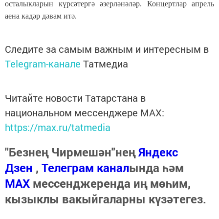
осталыкларын күрсәтергә әзерләнәләр. Концертлар апрель
аена кадәр дәвам итә.
Следите за самым важным и интересным в
Telegram-канале
Татмедиа
Читайте новости Татарстана в
национальном мессенджере MАХ:
https://max.ru/tatmedia
"Безнең Чирмешән"нең
Яндекс
Дзен
,
Телеграм канал
ында һәм
МАХ
мессенджеренда иң мөһим,
кызыклы вакыйгаларны күзәтегез.