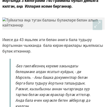
йортында 3 килограмм 740 граммлы булып дөньяга
килгән, аңа Иллария исеме биргәннәр.
Икесе дә 43 яшьлек әти белән әнигә бала тудыру
йортыннан чыкканда бала кирәк-яраклары җыелмасы
бүләк иткәннәр.
-Без гаиләбезнең кереме хакындагы
белешмәне алдан ясатып куйдык, - ди
Марсель. - Аны башка документлар белән
бергә бала тудыру йортына тапшырдык.
Рәхмәт, кызыбызны аннан чыгарганда зур
тартма белән кирәк-яраклар бүләк иттеләр.
Анда бала өчен кирәкле бөтен әйберләр дә
куелган.