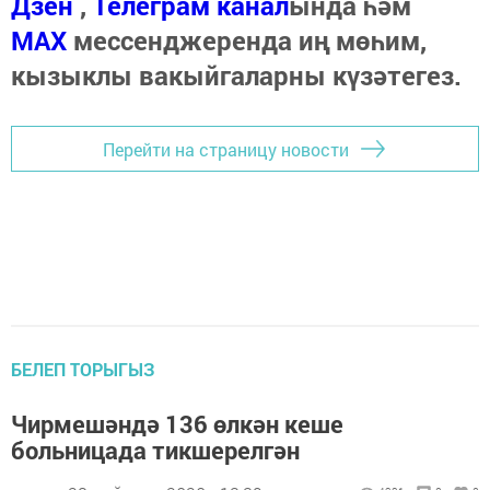
Дзен
,
Телеграм канал
ында һәм
МАХ
мессенджеренда иң мөһим,
кызыклы вакыйгаларны күзәтегез.
Перейти на страницу новости
БЕЛЕП ТОРЫГЫЗ
Чирмешәндә 136 өлкән кеше
больницада тикшерелгән