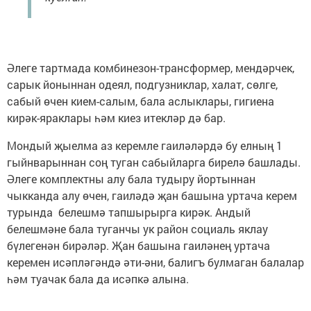
Әлеге тартмада комбинезон-трансформер, мендәрчек,
сарык йоныннан одеял, подгузниклар, халат, сөлге,
сабый өчен кием-салым, бала аслыклары, гигиена
кирәк-яраклары һәм киез итекләр дә бар.
Мондый җыелма аз керемле гаиләләрдә бу елның 1
гыйнварыннан соң туган сабыйларга бирелә башлады.
Әлеге комплектны алу бала тудыру йортыннан
чыкканда алу өчен, гаиләдә җан башына уртача керем
турында белешмә тапшырырга кирәк. Андый
белешмәне бала туганчы ук район социаль яклау
бүлегенән бирәләр. Җан башына гаиләнең уртача
керемен исәпләгәндә әти-әни, балигъ булмаган балалар
һәм туачак бала да исәпкә алына.