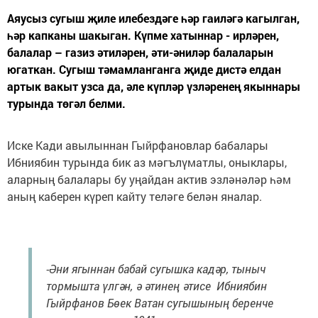
Аяусыз сугыш җиле илебездәге һәр гаиләгә кагылган,
һәр капканы шакыган. Күпме хатыннар - ирләрен,
балалар – газиз әтиләрен, әти-әниләр балаларын
югаткан. Сугыш тәмамланганга җиде дистә елдан
артык вакыт узса да, әле күпләр үзләренең якыннары
турында төгәл белми.
Иске Кади авылыннан Гыйрфановлар бабалары
Ибниябин турында бик аз мәгълүматлы, оныклары,
аларның балалары бу уңайдан актив эзләнәләр һәм
аның каберен күреп кайту теләге белән яналар.
-Әни ягыннан бабай сугышка кадәр, тыныч
тормышта үлгән, ә әтинең әтисе Ибниябин
Гыйрфанов Бөек Ватан сугышының беренче