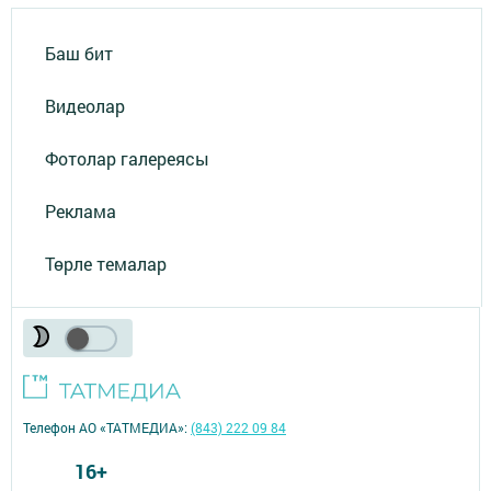
Баш бит
Видеолар
Фотолар галереясы
Реклама
Төрле темалар
Телефон АО «ТАТМЕДИА»:
(843) 222 09 84
16+