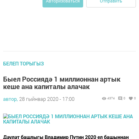
Отправить
Авторизоваться
БЕЛЕП ТОРЫГЫЗ
Быел Россиядә 1 миллионнан артык
кеше ана капиталы алачак
автор,
28 гыйнвар 2020 - 17:00
4374
0
0
Дәүләт башлыгы Владимир Путин 2020 ел башыннан