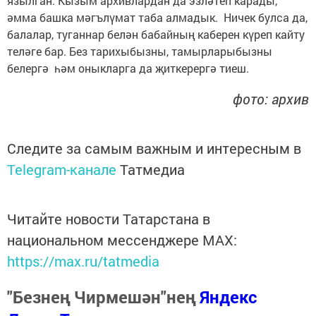
язылган. Кызым архивлардан да эзләтеп карады,
әмма башка мәгълүмат таба алмадык. Ничек булса да,
балалар, туганнар белән бабайның каберен күреп кайту
теләге бар. Без тарихыбызны, тамырларыбызны
белергә һәм оныкларга да җиткерергә тиеш.
фото: архив
Следите за самым важным и интересным в
Telegram-канале
Татмедиа
Читайте новости Татарстана в
национальном мессенджере MАХ:
https://max.ru/tatmedia
"Безнең Чирмешән"нең
Яндекс