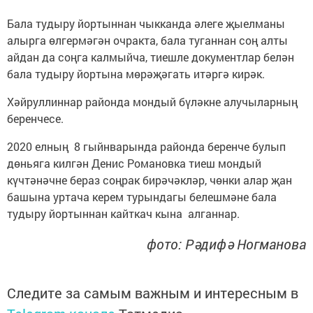
Бала тудыру йортыннан чыкканда әлеге җыелманы
алырга өлгермәгән очракта, бала туганнан соң алты
айдан да соңга калмыйча, тиешле документлар белән
бала тудыру йортына мөрәҗәгать итәргә кирәк.
Хәйруллиннар районда мондый бүләкне алучыларның
беренчесе.
2020 елның 8 гыйнварында районда беренче булып
дөньяга килгән Денис Романовка тиеш мондый
күчтәнәчне бераз соңрак бирәчәкләр, чөнки алар җан
башына уртача керем турындагы белешмәне бала
тудыру йортыннан кайткач кына алганнар.
фото: Рәдифә Ногманова
Следите за самым важным и интересным в