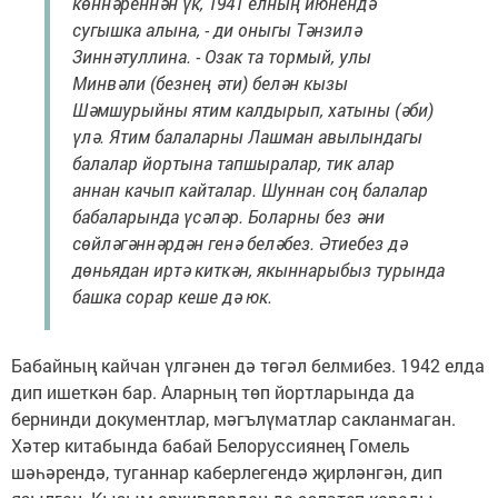
көннәреннән үк, 1941 елның июнендә
сугышка алына, - ди оныгы Тәнзилә
Зиннәтуллина. - Озак та тормый, улы
Минвәли (безнең әти) белән кызы
Шәмшурыйны ятим калдырып, хатыны (әби)
үлә. Ятим балаларны Лашман авылындагы
балалар йортына тапшыралар, тик алар
аннан качып кайталар. Шуннан соң балалар
бабаларында үсәләр. Боларны без әни
сөйләгәннәрдән генә беләбез. Әтиебез дә
дөньядан иртә киткән, якыннарыбыз турында
башка сорар кеше дә юк.
Бабайның кайчан үлгәнен дә төгәл белмибез. 1942 елда
дип ишеткән бар. Аларның төп йортларында да
бернинди документлар, мәгълүматлар сакланмаган.
Хәтер китабында бабай Белоруссиянең Гомель
шәһәрендә, туганнар каберлегендә җирләнгән, дип