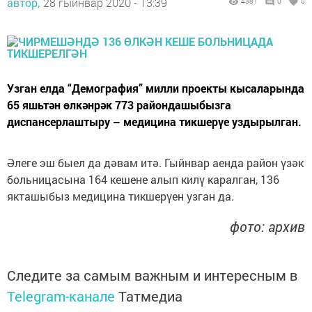
автор,
28 гыйнвар 2020 - 13:39
4381
0
0
Узган елда “Демография” милли проекты кысаларында
65 яшьтән өлкәнрәк 773 райондашыбызга
диспансерлаштыру – медицина тикшерүе уздырылган.
Әлеге эш быел да дәвам итә. Гыйнвар аенда район үзәк
больницасына 164 кешене алып килү каралган, 136
якташыбыз медицина тикшерүен узган да.
фото: архив
Следите за самым важным и интересным в
Telegram-канале
Татмедиа