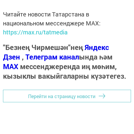
Читайте новости Татарстана в
национальном мессенджере MАХ:
https://max.ru/tatmedia
"Безнең Чирмешән"нең
Яндекс
Дзен
,
Телеграм канал
ында һәм
МАХ
мессенджеренда иң мөһим,
кызыклы вакыйгаларны күзәтегез.
Перейти на страницу новости