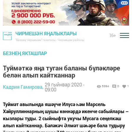
ЧИРМЕШӘН ЯҢАЛЫКЛАРЫ
16+
"Безнең Чирмешән" газетасы - Чирмешән районы
БЕЗНЕҢ ЯКТАШЛАР
Туймәткә яңа туган баланы бүләкләре
белән алып кайтканнар
29 гыйнвар 2020 -
Кадрия Гамирова,
5394
0
1
09:00
Туймәт авылында яшәүче Илүсә һәм Марсель
Хәйруллиннарның шушы көннәрдә икенче сабыйлары –
кызлары туды. 2 сыйныфта укучы Мусага сеңелкәш
алып кайтканнар. Бәләкәч Әлмәт шәһәре бала тудыру