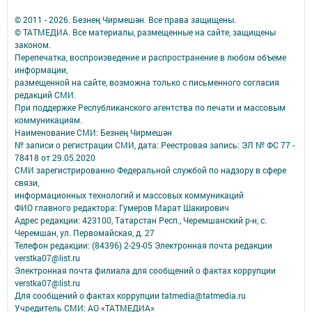
© 2011 - 2026. Безнең Чирмешән. Все права защищены.
© ТАТМЕДИА. Все материалы, размещенные на сайте, защищены
законом.
Перепечатка, воспроизведение и распространение в любом объеме
информации,
размещенной на сайте, возможна только с письменного согласия
редакций СМИ.
При поддержке Республиканского агентства по печати и массовым
коммуникациям.
Наименование СМИ: Безнең Чирмешән
№ записи о регистрации СМИ, дата: Реестровая запись: ЭЛ № ФС 77 -
78418 от 29.05.2020
СМИ зарегистрированно Федеральной службой по надзору в сфере
связи,
информационных технологий и массовых коммуникаций
ФИО главного редактора: Гумеров Марат Шакирович
Адрес редакции: 423100, Татарстан Респ., Черемшанский р-н, с.
Черемшан, ул. Первомайская, д. 27
Телефон редакции: (84396) 2-29-05 Электронная почта редакции
verstka07@list.ru
Электронная почта филиала для сообщений о фактах коррупции
verstka07@list.ru
Для сообщений о фактах коррупции tatmedia@tatmedia.ru
Учредитель СМИ: АО «ТАТМЕДИА»