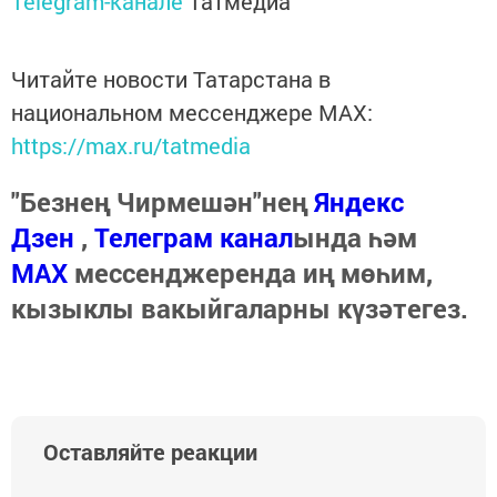
Telegram-канале
Татмедиа
Читайте новости Татарстана в
национальном мессенджере MАХ:
https://max.ru/tatmedia
"Безнең Чирмешән"нең
Яндекс
Дзен
,
Телеграм канал
ында һәм
МАХ
мессенджеренда иң мөһим,
кызыклы вакыйгаларны күзәтегез.
Оставляйте реакции