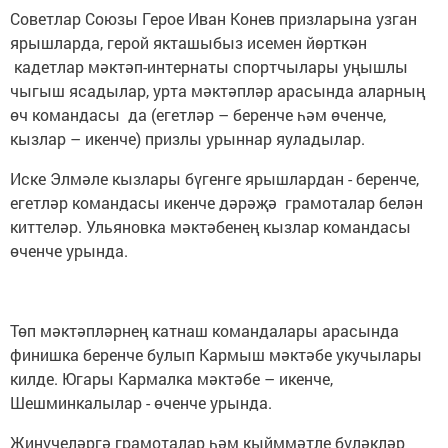
Советлар Союзы Герое Иван Конев призларына узган
ярышларда, герой якташыбыз исемен йөрткән
кадетлар мәктәп-интернаты спортчылары уңышлы
чыгыш ясадылар, урта мәктәпләр арасында аларның
өч командасы да (егетләр – беренче һәм өченче,
кызлар – икенче) призлы урыннар яуладылар.
Иске Элмәле кызлары бүгенге ярышлардан - беренче,
егетләр командасы икенче дәрәҗә грамоталар белән
киттеләр. Ульяновка мәктәбенең кызлар командасы
өченче урында.
Төп мәктәпләрнең катнаш командалары арасында
финишка беренче булып Кармыш мәктәбе укучылары
килде. Югары Кармалка мәктәбе – икенче,
Шешминкалылар - өченче урында.
Җиңүчеләргә грамоталар һәм кыйммәтле бүләкләр