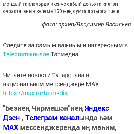
мондый гаиләләрдә икенче сабый дөньяга килгән
очракта, аның күләме 150 мең сумга артырга тиеш.
фото: архив/Владимир Васильев
Следите за самым важным и интересным в
Telegram-канале
Татмедиа
Читайте новости Татарстана в
национальном мессенджере MАХ:
https://max.ru/tatmedia
"Безнең Чирмешән"нең
Яндекс
Дзен
,
Телеграм канал
ында һәм
МАХ
мессенджеренда иң мөһим,