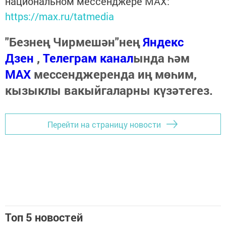
национальном мессенджере MАХ:
https://max.ru/tatmedia
"Безнең Чирмешән"нең
Яндекс
Дзен
,
Телеграм канал
ында һәм
МАХ
мессенджеренда иң мөһим,
кызыклы вакыйгаларны күзәтегез.
Перейти на страницу новости
Топ 5 новостей