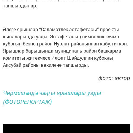
тапшырдылар.
Әлеге ярышлар “Сәламәтлек эстафетасы” проекты
кысаларында узды. Эстафетаның символик күчмә
кубогын безнең район Нурлат районыннан кабул иткән.
Ярышлар барышында муниципаль район башкарма
комитеты җитәкчесе Илфат Шәйдуллин кубокны
Аксубай районы вәкиленә тапшырды.
фото: автор
Чирмешәндә чаңгы ярышлары узды
(ФОТОРЕПОРТАЖ)