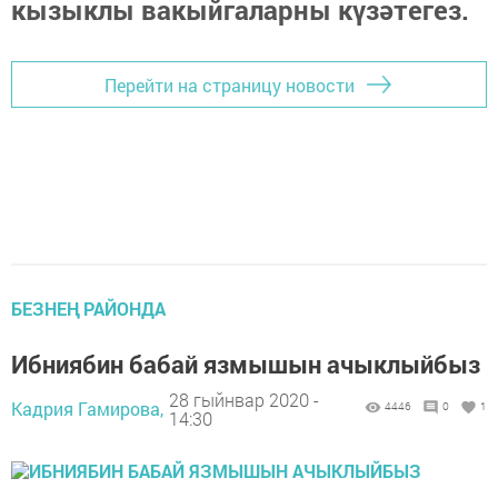
кызыклы вакыйгаларны күзәтегез.
Перейти на страницу новости
БЕЗНЕҢ РАЙОНДА
Ибниябин бабай язмышын ачыклыйбыз
28 гыйнвар 2020 -
Кадрия Гамирова,
4446
0
1
14:30