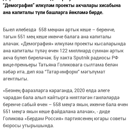
“Демография” илкүләм проекты акчалары хисабына
ана капиталы түли башларга йөкләмә бирде.
Быел илебездә 558 меңнән артык кеше – беренче,
тагын 551 мең кеше икенче балага ана капиталы
алачак. «Демография» илкүләм проекты кысаларында
ана капиталы түләү өчен 122 миллиард сумнан артык
акча бүлеп биреләчәк. Бу хакта Sputnik радиосы РФ
вице-премьеры Татьяна Голиковага сылтама белән
хәбәр итә, дип яза “Татар-информ” мәгълүмат
агентлыгы.
«Безнең фаразларга караганда, 2020 елда әлеге
чарадан бала алып кайтырга ниятләгән гаиләләрдә
беренче сабый өчен – 558 меңгә якын, икенче бала өчен
551 меңгә якын кеше файдалана алачак», - диде
Голикова «Бердәм Россия» партиясенең югары советы
бюросы утырышында.