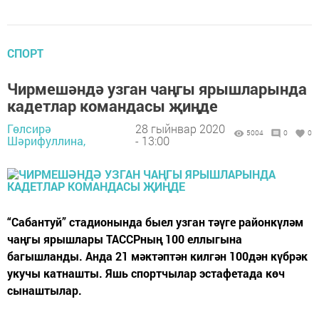
СПОРТ
Чирмешәндә узган чаңгы ярышларында
кадетлар командасы җиңде
Гөлсирә
28 гыйнвар 2020
5004
0
0
Шәрифуллина,
- 13:00
“Сабантуй” стадионында быел узган тәүге районкүләм
чаңгы ярышлары ТАССРның 100 еллыгына
багышланды. Анда 21 мәктәптән килгән 100дән күбрәк
укучы катнашты. Яшь спортчылар эстафетада көч
сынаштылар.