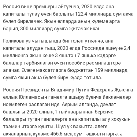
Россия вице-премьеры әйтүенчә, 2020 елда ана
капиталы түләү өчен барлыгы 122,4 миллиард сум акча
бүлеп биреләчәк. Якын елларда аның күләме арта
барып, 300 миллиард сумга җитәчәк икән.
Голикова үз чыгышында билгеләп үткәнчә, ана
капиталы алудан тыш, 2020 елда Россиядә яшәүче 2,4
миллионга якын кеше 3 яшьтән 7 яшькә кадәрге
балалар тәрбияләгән өчен пособие рәсмиләштерә
алачак. Әлеге максатларга бюджеттан 159 миллиард
сумга якын акча бүлеп бирү күздә тотыла.
Россия Президенты Владимир Путин Федераль Җыенга
еллык Юлламасын гамәлгә ашыру буенча йөкләмәләр
исемлеген раслаган иде. Аерым алганда, дәүләт
башлыгы 2020 елның 1 гыйнварыннан беренче
балалары туган гаиләләргә ана капиталы алу хокукын
тәэмин итәргә кушты. Шул ук вакытта, әлеге
акчаларның күләме 466,6 мең сум тәшкил итәргә, ә