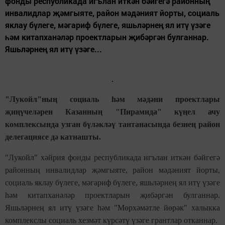
фонды республикада игълан иткән бәйгегә районның
инвалидлар җәмгыяте, район мәдәният йорты, социаль
яклау бүлеге, мәгариф бүлеге, яшьләрнең ял итү үзәге
һәм китапханәләр проектларын җибәргән булганнар.
Яшьләрнең ял итү үзәге...
"Лукойл"ның социаль һәм мәдәни проектлары
җиңүчеләрен Казанның "Пирамида" күңел ачу
комплексында узган бүләкләү тантанасында безнең район
делегациясе дә катнашты.
"Лукойл" хәйрия фонды республикада игълан иткән бәйгегә
районның инвалидлар җәмгыяте, район мәдәният йорты,
социаль яклау бүлеге, мәгариф бүлеге, яшьләрнең ял итү үзәге
һәм китапханәләр проектларын җибәргән булганнар.
Яшьләрнең ял итү үзәге һәм "Мөрхәмәтле йөрәк" халыкка
комплекслы социаль хезмәт күрсәтү үзәге грантлар отканнар.