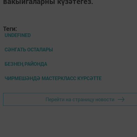
вакыйгаларны күзәтегез.
Теги:
UNDEFINED
СӘНГАТЬ ОСТАЛАРЫ
БЕЗНЕҢ РАЙОНДА
ЧИРМЕШӘНДӘ МАСТЕРКЛАСС КҮРСӘТТЕ
Перейти на страницу новости