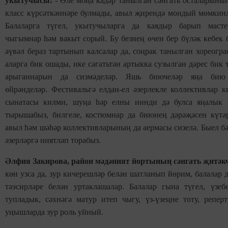
укытучысы:
- Әле моңа кадәр танылган сәнгать осталарының
класс күрсәткәннәре булмады, авыл җирендә мондый мөмкинл
Балаларга түгел, укытучыларга да каядыр барып мастер
чыгымнар һәм вакыт сорый. Бу безнең өчен бер бүләк кебек 
әүвәл бераз тартынып калсалар да, соңрак танылган хореогр
аларга бик ошады, ике сәгатьтән артыкка сузылган дәрес бик т
арыганнарын да сизмәделәр. Яшь биючеләр яңа бию 
өйрәнделәр. Фестивальгә елдан-ел әзерлекле коллективлар к
сынатасы килми, шуңа һәр елны нинди дә булса яңалык 
тырышабыз, билгеле, костюмнар да биюнең дәрәҗәсен күтә
авыл һәм шәһәр коллективларының да аермасы сизелә. Быел б
әзерләргә ниятләп торабыз.
Әлфия Закирова, район мәдәният йортының сәнгать җитәкч
көн узса да, зур кичерешләр белән шатланып йөрим, балалар
тәэсирләре белән уртаклашалар. Балалар гына түгел, үзеб
тупладык, сәхнәгә матур итеп чыгу, үз-үзеңне тоту, репер
уңышларда зур роль уйный.