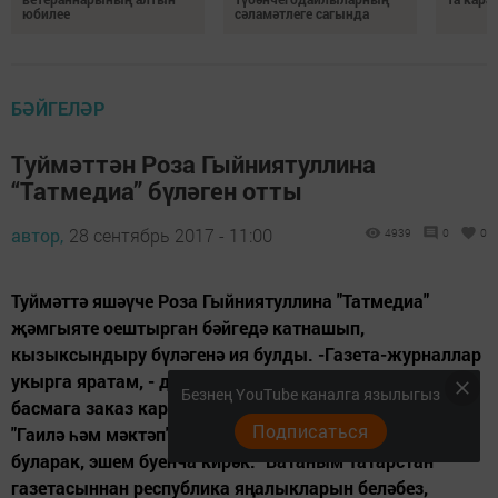
юбилее
сәламәтлеге сагында
БӘЙГЕЛӘР
Туймәттән Роза Гыйниятуллина
“Татмедиа” бүләген отты
автор,
28 сентябрь 2017 - 11:00
4939
0
0
Туймәттә яшәүче Роза Гыйниятуллина "Татмедиа"
җәмгыяте оештырган бәйгедә катнашып,
кызыксындыру бүләгенә ия булды. -Газета-журналлар
укырга яратам, - ди якташыбыз.- Ярты ел саен 5-6
Безнең YouTube каналга язылыгыз
басмага заказ карточкасы тутырам. "Мәгариф" һәм
Подписаться
"Гаилә һәм мәктәп" журналлары миңа, укытучы
буларак, эшем буенча кирәк. "Ватаным Татарстан"
газетасыннан республика яңалыкларын беләбез,