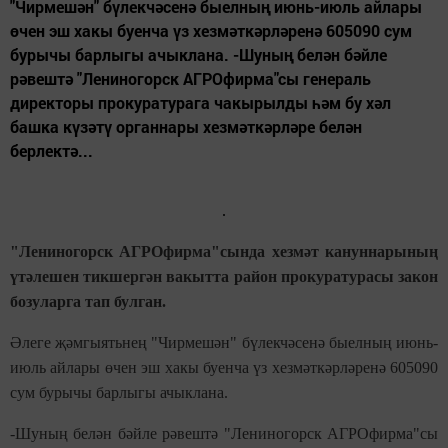
"Чирмешән" бүлекчәсенә быелның июнь-июль айлары
өчен эш хакы буенча үз хезмәткәрләренә 605090 сум
бурычы барлыгы ачыклана. -Шуның белән бәйле
рәвештә "Лениногорск АГРОфирма"сы генераль
директоры прокуратурага чакырылды һәм бу хәл
башка күзәтү органнары хезмәткәрләре белән
берлектә...
"Лениногорск АГРОфирма"сында хезмәт кануннарының
үтәлешен тикшергән вакытта район прокуратурасы закон
бозуларга тап булган.
Әлеге җәмгыятьнең "Чирмешән" бүлекчәсенә быелның июнь-
июль айлары өчен эш хакы буенча үз хезмәткәрләренә 605090
сум бурычы барлыгы ачыклана.
-Шуның белән бәйле рәвештә "Лениногорск АГРОфирма"сы