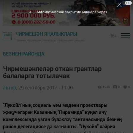
3
Автоматическое закрытие баннера через
ЧИРМЕШӘН ЯҢАЛЫКЛАРЫ
16+
"Безнең Чирмешән" газетасы - Чирмешән районы
БЕЗНЕҢ РАЙОНДА
Чирмешәнлеләр откан грантлар
балаларга тотылачак
автор,
29 сентябрь 2017 - 11:00
5026
0
0
"Лукойл"ның социаль һәм мәдәни проектлары
җиңүчеләрен Казанның "Пирамида" күңел ачу
комплексында узган бүләкләү тантанасында безнең
район делегациясе дә катнашты. "Лукойл" хәйрия