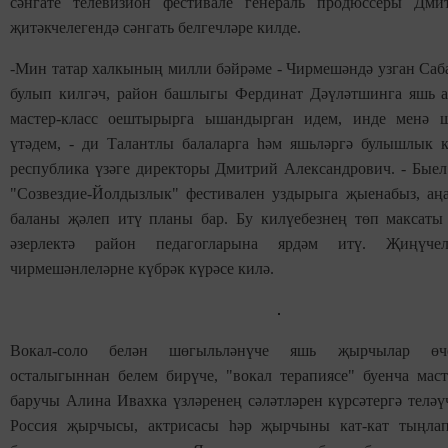
сәнгате телевизион фестивале генераль продюссеры Дми
җитәкчелегендә сәнгать белгечләре килде.
-Мин татар халкының милли бәйрәме - Чирмешәндә узган Саб
булып килгәч, район башлыгы Фердинат Дәүләтшинга яшь а
мастер-класс оештырырга ышандырган идем, инде менә ш
үтәдем, - ди Талантлы балаларга һәм яшьләргә булышлык к
республика үзәге директоры Дмитрий Александрович. - Быел
"Созвездие-Йолдызлык" фестивален уздырыга җыенабыз, аң
баланы җәлеп итү планы бар. Бу килүебезнең төп максаты 
әзерлектә район педагогларына ярдәм итү. Җиңүчел
чирмешәнлеләрне күбрәк күрәсе килә.
Вокал-соло белән шөгыльләнүче яшь җырчылар өч
осталыгыннан белем бирүче, "вокал терапиясе" буенча маст
баручы Алина Ивахка үзләренең сәләтләрен күрсәтергә теләү
Россия җырчысы, актрисасы һәр җырчыны кат-кат тыңлап