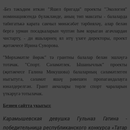
-Без тәкъдим иткән "Яшел бригада" проекты "Экология"
номинациясендә бүләкләнде, аның төп максаты - балаларда
табигатькә карата сакчыл мөнәсәбәт тәрбияләү, алар белән
бергә урман посадкаларын чүптән һәм корыган агачлардан
чистарту, - ди яшьләрнең ял итү үзәге директоры, проект
җитәкчесе Ирина Суворова.
"Мөрхәмәтле йөрәк" тә грантны балалар белән эшләүгә
тотачак. "Спорт. Сәламәтлек. Ышанычлык" проекты
(җитәкчесе Галина Микушова) балаларның сәламәтлеген
ныгытуга, сәламәт яшәү рәвешен пропагандалауга
юнәлдерелгән. Грант акчалары төрле спорт чараларын
үткәрүгә тотылачак.
Безнең сайтта укыгыз:
Карамышевская девушка Гульназ Гатина -
победительница республиканского конкурса «Татар