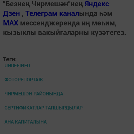
"Безнең Чирмешән"нең
Яндекс
Дзен
,
Телеграм канал
ында һәм
МАХ
мессенджеренда иң мөһим,
кызыклы вакыйгаларны күзәтегез.
Теги:
UNDEFINED
ФОТОРЕПОРТАЖ
ЧИРМЕШӘН РАЙОНЫНДА
СЕРТИФИКАТЛАР ТАПШЫРДЫЛАР
АНА КАПИТАЛЫНА