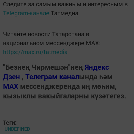
Следите за самым важным и интересным в
Telegram-канале
Татмедиа
Читайте новости Татарстана в
национальном мессенджере MАХ:
https://max.ru/tatmedia
"Безнең Чирмешән"нең
Яндекс
Дзен
,
Телеграм канал
ында һәм
МАХ
мессенджеренда иң мөһим,
кызыклы вакыйгаларны күзәтегез.
Теги:
UNDEFINED