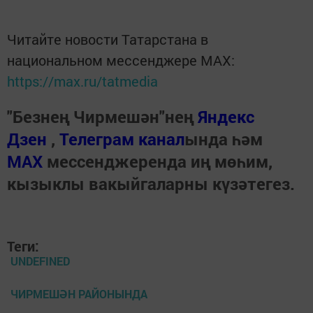
Читайте новости Татарстана в
национальном мессенджере MАХ:
https://max.ru/tatmedia
"Безнең Чирмешән"нең
Яндекс
Дзен
,
Телеграм канал
ында һәм
МАХ
мессенджеренда иң мөһим,
кызыклы вакыйгаларны күзәтегез.
Теги:
UNDEFINED
ЧИРМЕШӘН РАЙОНЫНДА