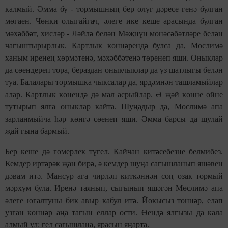
калмый. Әмма бу - тормышның бер олуг дәресе генә булган
мөгаен. Чөнки олыгайгач, әлеге ике кеше арасында булган
мәхәббәт, хисләр - Ләйлә белән Мәҗнүн мөнәсәбәтләре белән
чагыштырырлык. Картлык көннәрендә булса да, Мөслимә
ханым иренең хөрмәтенә, мәхәббәтенә төренеп яши. Оныклар
да сөендереп тора, бераздан оныкчыклар да үз шатлыгы белән
туа. Балалары тормышка чыксалар да, ярдәмнән ташламыйлар
алар. Картлык көнендә дә мал асрыйлар. Ә җәй көнне өйне
тутырып ялга оныклар кайта. Шуңадыр да, Мөслимә апа
зарланмыйча һәр көнгә сөенеп яши. Әмма барсы да шулай
җай гына бармый.
Бер кеше дә гомерлек түгел. Кайчан китәсебезне белмибез.
Кемдер иртәрәк җан бирә, ә кемдер шуңа сагышланып яшәвен
дәвам итә. Мансур ага чирләп киткәннән соң озак тормый
мәрхүм була. Иренә таянып, сыгынып яшәгән Мөслимә апа
әлеге югалтуны бик авыр кабул итә. Йокысыз төннәр, елап
узган көннәр аңа тагын еллар өсти. Өендә ялгызы да кала
алмый ул: гел сагышлана, ярасын яңарта.