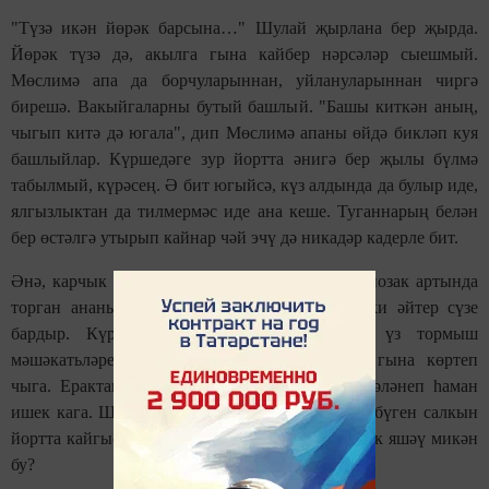
"Түзә икән йөрәк барсына…" Шулай җырлана бер җырда.
Йөрәк түзә дә, акылга гына кайбер нәрсәләр сыешмый.
Мөслимә апа да борчуларыннан, уйлануларыннан чиргә
бирешә. Вакыйгаларны бутый башлый. "Башы киткән аның,
чыгып китә дә югала", дип Мөслимә апаны өйдә бикләп куя
башлыйлар. Күршедәге зур йортта әнигә бер җылы бүлмә
табылмый, күрәсең. Ә бит югыйсә, күз алдында да булыр иде,
ялгызлыктан да тилмермәс иде ана кеше. Туганнарың белән
бер өстәлгә утырып кайнар чәй эчү дә никадәр кадерле бит.
Әнә, карчык шак-шок ишек суга. Көннәр буе йозак артында
торган ананың һава сулыйсы киләдер, ә бәлки әйтер сүзе
бардыр. Күршедәге баласы гына ишетми, үз тормыш
мәшәкатьләренә күмелеп яши. Бары ашарга гына көртеп
чыга. Ерактагылар да сирәк кайта. Ә ана өзгәләнеп һаман
ишек кага. Шак-шок, шак-шок… Мөслимә апа бүген салкын
йортта кайгысы белән япа-ялгыз яшәп ята… Тик яшәү микән
бу?