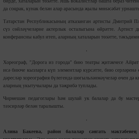
бирде, хаталарын төзәтте. Яшь вокалистлар башта бераз читен
да соңрак, кунак белән алар арасында җылы мөнәсәбәт урнашт
Татарстан Республикасының атказанган артисты Дмитрий П
сүз сөйләүчеләрне актерлык осталыгына өйрәтте. Артист д
конферансны кабул итеп, аларның хаталарын төзәтте, тәкъдимн
Хореограф, "Дорога из города" бию театры җитәкчесе Айрат
исә биюче кызларга күп элементлар күрсәтте, бию серләренә 
дәресләр хореография бүлегендә шөгыльләнмәүчеләр өчен дә 
аларның укытучылары да тәҗрибә туплады.
Чирмешән педагоглары һәм шулай ук балалар да бу мастер
тәэсирләр белән таралышты.
Алина Бакеева, район балалар сәнгать мәктәбенең 