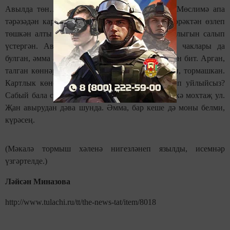
Авылда төн… Бер йортта гына ут сүнмәгән. Мөслимә апа
тәрәзәдән караңгылыкны күзли. Алты бала, йөрәктән өзлеп
төшкән алты бөртек. Барсына да күңел җылылыгын салып
үстергән. Авырган, көйсезләгән, тыңламаган чаклары да
булган, әмма аңа карап ана мәхәббәте сүрелмәгән бит. Арган,
талган көннәрдә дә шул балалар дип тырышкан, тормашкан.
Картлык көнендә әни кешегә нәрсә кирәк дип уйлыйсыз?
Сабый бала сыман игътибарга, назга, мәхәббәткә мохтаҗ ул.
Җан авырудан дәва шунда. Әмма, бар кеше дә моны белми,
күрәсең.
(Мәкалә тормыш хәленә нигезләнеп язылды, исемнәр
үзгәртелде.)
Ләйсән Миназова
http://www.tulachi.ru/tt/the-news-tat/item/8018