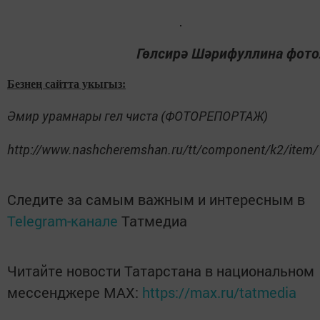
Гөлсирә Шәрифуллина фот
Безнең сайтта укыгыз:
Әмир урамнары гел чиста (ФОТОРЕПОРТАЖ)
http://www.nashcheremshan.ru/tt/component/k2/item
Следите за самым важным и интересным в
Telegram-канале
Татмедиа
Читайте новости Татарстана в национальном
мессенджере MАХ:
https://max.ru/tatmedia