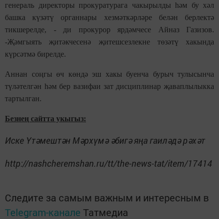
генераль директоры прокуратурага чакырылды һәм бу хәл
башка күзәтү органнары хезмәткәрләре белән берлектә
тикшерелде, - ди прокурор ярдәмчесе Айназ Газизов.
-Җәмгыять җитәкчесенә җитешсезлекне төзәтү хакында
күрсәтмә бирелде.
Аннан соңгы өч көндә эш хакы буенча бурыч тулысынча
түләтелгән һәм бер вазифаи зат дисциплинар җаваплылыкка
тартылган.
Безнең сайтта укыгыз:
Иске Үтәмештән Мәрхүмә әбигә яңа гаиләдә рәхәт
http://nashcheremshan.ru/tt/the-news-tat/item/17414
Следите за самым важным и интересным в
Telegram-канале
Татмедиа