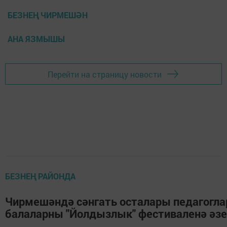
БЕЗНЕҢ ЧИРМЕШӘН
АНА ЯЗМЫШЫ
Перейти на страницу новости
БЕЗНЕҢ РАЙОНДА
Чирмешәндә сәнгать осталары педагогл
балаларны "Йолдызлык" фестиваленә әз