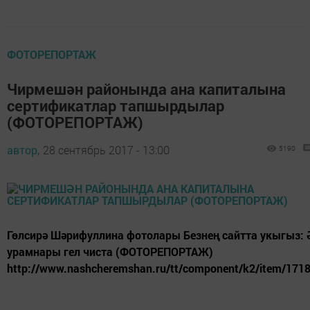
ФОТОРЕПОРТАЖ
Чирмешән районында ана капиталына
сертификатлар тапшырдылар
(ФОТОРЕПОРТАЖ)
автор,
28 сентябрь 2017 - 13:00
5190
Гөлсирә Шәрифуллина фотолары Безнең сайтта укыгыз:
урамнары гел чиста (ФОТОРЕПОРТАЖ)
http://www.nashcheremshan.ru/tt/component/k2/item/171