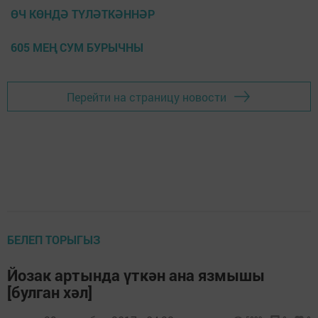
ӨЧ КӨНДӘ ТҮЛӘТКӘННӘР
605 МЕҢ СУМ БУРЫЧНЫ
Перейти на страницу новости
БЕЛЕП ТОРЫГЫЗ
Йозак артында үткән ана язмышы
[булган хәл]