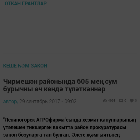
ОТКАН ГРАНТЛАР
КЕШЕ ҺӘМ ЗАКОН
Чирмешән районында 605 мең сум
бурычны өч көндә түләткәннәр
автор,
29 сентябрь 2017 - 09:02
4993
0
0
"Лениногорск АГРОфирма"сында хезмәт кануннарының
үтәлешен тикшергән вакытта район прокуратурасы
закон бозуларга тап булган. Әлеге җәмгыятьнең