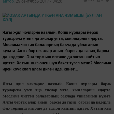
автор,
29 сентябрь 2017 - 04:28
5099
0
0
Язгы җил чәчләрне назлый. Кояш нурлары йөрәк
түрләренә үтеп яңа хисләр уята, хыялларны яңарта.
Мөслимә читтән балаларның бакчада уйнаганын
күзәтә. Алты бөртек алар аның: барсы да газиз, барсы
да кадерле. Әнә тормыш иптәше дә эштән кайтып
җитте. Хатын-кыз өчен шул бәхет түгел мени? Мөслимә
ирен кочаклап алам дигән иде, кинәт...
Язгы
җил чәчләрне назлый. Кояш нурлары йөрәк
түрләренә үтеп яңа хисләр уята, хыялларны яңарта.
Мөслимә читтән балаларның бакчада уйнаганын күзәтә.
Алты бөртек алар аның: барсы да газиз, барсы да кадерле.
Әнә тормыш иптәше дә эштән кайтып җитте. Хатын-кыз