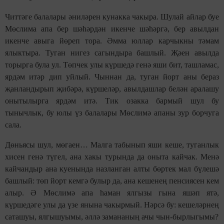
Читтәге балалары әниләрен кунакка чакыра. Шулай айлар буе
Мөслима апа бер шәһәрдән икенче шәһәргә, бер авылдан
икенче авыга йөреп тора. Әмма юллар карчыкны тәмам
ялыктыра. Туган нигез сагындыра башлый. Җәен авылда
торырга була ул. Төпчек улы күршедә генә яши бит, ташламас,
ярдәм итәр дип уйлый. Чыннан да, туган йорт аны бераз
җанландырып җибәрә, күршеләр, авылдашлар белән аралашу
онытылырга ярдәм итә. Тик озакка бармый шул бу
тынычлык, бу юлы үз балалары Мөслимә апаны зур борчуга
сала.
Дөньясы шул, мөгаен… Малга табынып яши кеше, туганлык
хисен генә түгел, ана хакы турында да оныта кайчак. Менә
кайчандыр ана куенында назланган алты бөртек мал бүлешә
башлый: төп йорт кемгә булыр да, ана кешенең пенсиясен кем
алыр. Ә Мөслимә апа һаман ялгызы гына яшәп ятә,
күршедәге улы да үзе янына чакырмый. Нәрсә бу: кешеләрнең
саташуы, ялгышуымы, әллә замананың ачы чын-бырлыгымы?