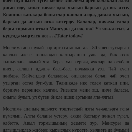
өчен шул бәхет түгел мени? Мөслимә ирен кочаклап алам
дигән иде, кинәт көчле җил чыгып барсын да юк итте.
Кояшны кап-кара болытлар каплап алды, давыл чыгып,
барсын да астын өскә китерде. Балалар, ничәмә еллар
бергә тормыш иткән Мансуры да юк, юк! Ул япа-ялгыз, ә
күңелдә мәңгелек көз… //Tatar today//
Мөслимә апа шулай һәр иртә саташып ала. 80 яшен тутырган
карчык әлеге төшләрдән калтыранып уяна да, бик озак
тынычлана алмый ята. Бераз хәл кергәч, аякларына оекбаш
киеп, салкын идәнгә баса-баса почмакка уза. Чәй куеп
җибәрә. Кайчандыр балалары, оныклары белән чәй эчеп
утырган өстәл буп-буш. Тәлинкәдә ике телем каткан ипи,
берничә перәннек калган. Ризыкта мени эш, ничә баласы,
оныгы булып, ул бүген бикле ишек артында япа-ялгыз!
Мөслимә апаның яшьлеге төштәгедәй язгы чәчәкләргә генә
күмелми. Алты баланы үстерү, аякка бастыру җиңел түгел,
әлбәттә. Авыл тормышының хезмәте зур. Мансуры да
ялгышлыклар җибәрә: кырыслык күрсәтә, хыянәте дә булмый