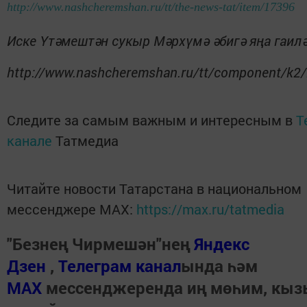
http://www.nashcheremshan.ru/tt/the-news-tat/item/17396
Иске Үтәмештән сукыр Мәрхүмә әбигә яңа гаилә
http://www.nashcheremshan.ru/tt/component/k2
Следите за самым важным и интересным в
T
канале
Татмедиа
Читайте новости Татарстана в национальном
мессенджере MАХ:
https://max.ru/tatmedia
"Безнең Чирмешән"нең
Яндекс
Дзен
,
Телеграм канал
ында һәм
МАХ
мессенджеренда иң мөһим, кы