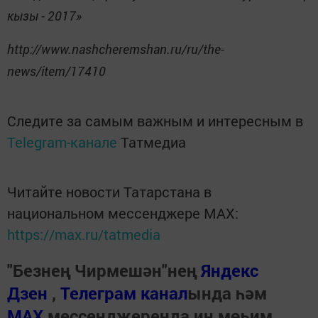
кызы - 2017»
http://www.nashcheremshan.ru/ru/the-
news/item/17410
Следите за самым важным и интересным в
Telegram-канале
Татмедиа
Читайте новости Татарстана в
национальном мессенджере MАХ:
https://max.ru/tatmedia
"Безнең Чирмешән"нең
Яндекс
Дзен
,
Телеграм канал
ында һәм
МАХ
мессенджеренда иң мөһим,