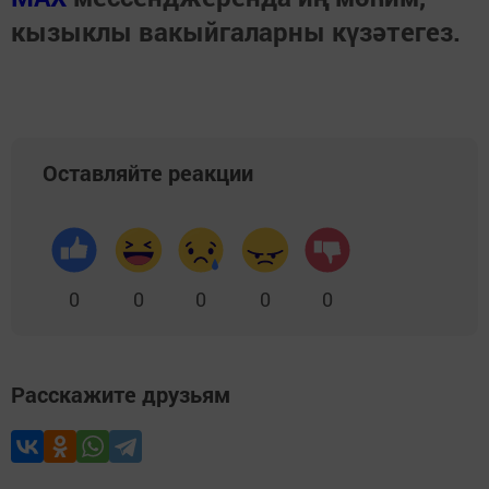
кызыклы вакыйгаларны күзәтегез.
Оставляйте реакции
0
0
0
0
0
Расскажите друзьям