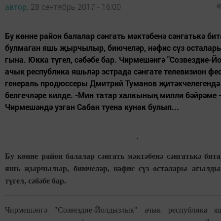
автор,
28 сентябрь 2017 - 16:00
Бу көнне район балалар сәнгать мәктәбенә сәнгатькә би
булмаган яшь җырчылыр, биючеләр, нәфис сүз осталар
гына. Юкка түгел, сәбәбе бар. Чирмешәнгә "Созвездие-
ачык республика яшьләр эстрада сәнгате телевизион фе
генераль продюссеры Дмитрий Туманов җитәкчелегендә 
белгечләре килде. -Мин татар халкының милли бәйрәме 
Чирмешәндә узган Сабан туена кунак булып...
Бу көнне район балалар сәнгать мәктәбенә сәнгатькә бит
яшь җырчылыр, биючеләр, нәфис сүз осталары агылд
түгел, сәбәбе бар.
Чирмешәнгә "Созвездие-Йолдызлык" ачык республика яш