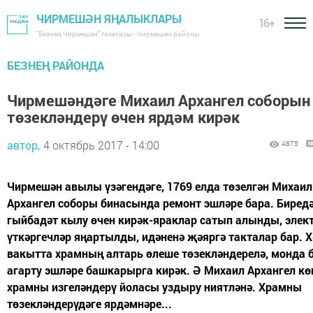
ЧИРМЕШӘН ЯҢАЛЫКЛАРЫ
16+
"Безнең Чирмешән" газетасы - Чирмешән районы
БЕЗНЕҢ РАЙОНДА
Чирмешәндәге Михаил Архангел соборын
төзекләндерү өчен ярдәм кирәк
автор,
4 октябрь 2017 - 14:00
4875
Чирмешән авылы үзәгендәге, 1769 елда төзелгән Михаил
Архангел соборы бинасында ремонт эшләре бара. Биред
гыйбадәт кылу өчен кирәк-яраклар сатып алынды, элек
үткәргечләр яңартылды, идәненә җәяргә такталар бар. Х
вакытта храмның алтарь өлеше төзекләндерелә, монда б
агарту эшләре башкарырга кирәк. Ә Михаил Архангел кө
храмны изгеләндерү йоласы уздыру ниятләнә. Храмны
төзекләндерүдәге ярдәмнәре...