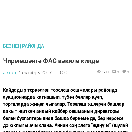
БЕЗНЕҢ РАЙОНДА
Чирмешәнгә ФАС вәкиле килде
автор,
4 октябрь 2017 - 10:00
4914
0
0
Кайдадыр теркәлгән төзелеш оешмалары районда
аукционнарда катнашып, түбән бәяләр куеп,
торгиларда җиңеп чыгалар. Төзелеш эшләрен башлар
вакыт җиткәч андый кайбер оешманың директоры
белән бухгалтерыннан башка беркеме дә, бер нәрсәсе
дә юклыгы ачыклана. Аннан соң әлеге "җиңүче" (шулай