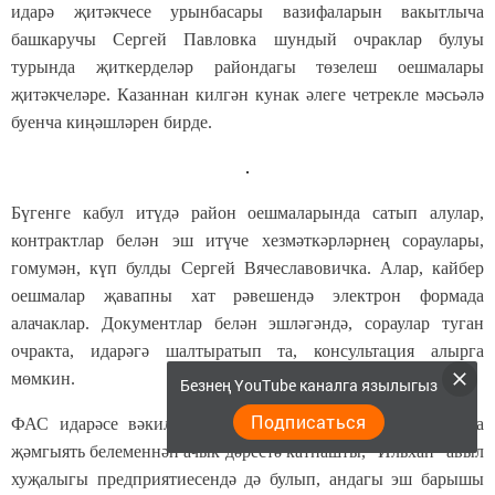
идарә җитәкчесе урынбасары вазифаларын вакытлыча
башкаручы Сергей Павловка шундый очраклар булуы
турында җиткерделәр райондагы төзелеш оешмалары
җитәкчеләре. Казаннан килгән кунак әлеге четрекле мәсьәлә
буенча киңәшләрен бирде.
Бүгенге кабул итүдә район оешмаларында сатып алулар,
контрактлар белән эш итүче хезмәткәрләрнең сораулары,
гомумән, күп булды Сергей Вячеславовичка. Алар, кайбер
оешмалар җавапны хат рәвешендә электрон формада
алачаклар. Документлар белән эшләгәндә, сораулар туган
очракта, идарәгә шалтыратып та, консультация алырга
мөмкин.
Безнең YouTube каналга язылыгыз
Подписаться
ФАС идарәсе вәкиле Сергей Павлов Чирмешән лицеенда
җәмгыять белеменнән ачык дәрестә катнашты, "Ильхан" авыл
хуҗалыгы предприятиесендә дә булып, андагы эш барышы