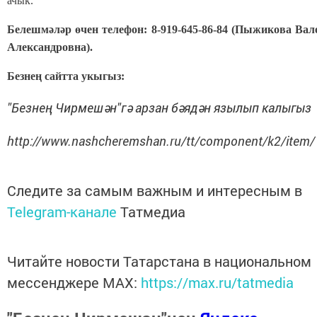
ачык.
Белешмәләр өчен телефон: 8-919-645-86-84 (Пыжикова Вал
Александровна).
Безнең сайтта укыгыз:
"Безнең Чирмешән"гә арзан бәядән язылып калыгыз
http://www.nashcheremshan.ru/tt/component/k2/item
Следите за самым важным и интересным в
Telegram-канале
Татмедиа
Читайте новости Татарстана в национальном
мессенджере MАХ:
https://max.ru/tatmedia