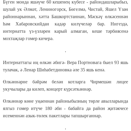
Бүген монда яшәүче 60 кешенең күбесе - райондашларыбыз,
шулай ук Әлмәт, Лениногорск, Бөгелмә, Чистай, Яшел Үзән
районнарыннан, хәтта Башкортстаннан, Мәскәү өлкәсеннән
һәм Хабаровскийдан кадәр килүчеләр бар. Нигездә,
интернатта үз-үзләрен карый алмаган, кеше тәрбиясенә
мохтаҗлар гомер кичерә.
Интернаттагы иң өлкән әбигә- Вера Портновага быел 93 яшь
тулачак, ә Ленар Шиһабетдиновка әле 35 яшь кенә.
Өлкәннәрне бәйрәм белән котларга Чирмешән лицее
укучылары да килеп, концерт күрсәткәннәр.
Өлкәннәр көне уңаеннан районыбызның төрле авылларында
ялгыз гомер итүче 180 әби - бабайга да район җитәкчесе
исеменнән азык-төлек пакетлары тапшырганнар.