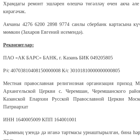
Храмдагы ремонт эшләрен өлешчә төгәлләү өчен акча әле
кирәгәчәк.
Акчаны 4276 6200 2898 9774 санлы сбербанк картасына күч
мөмкин (Захаров Евгений исемендә).
Реквизитлар:
ПАО «АК БАРС» БАНК, г. Казань БИК 049205805
Р/с 40703810408150000008 К/с 30101810000000000805
Местная православная религиозная организация приход М
Архангельской Церкви с. Черемшан, Черемшанского райо
Казанской Епархии Русской Православной Церкви Моск
Патриархат
ИНН 1640005009 КПП 164001001
Храмның үзендә дә иганә тартмасы урнаштырылган, бина һә