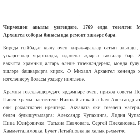
Чирмешән авылы үзәгендәге, 1769 елда төзелгән 
Архангел соборы бинасында ремонт эшләре бара.
Биредә гыйбадәт кылу өчен кирәк-яраклар сатып алынды, 
үткәргечләр яңартылды, идәненә җәяргә такталар бар. Х
вакытта храмның алтарь өлеше төзекләндерелә, монда буяу
эшләре башкарырга кирәк. Ә Михаил Архангел көнендә 
изгеләндерү йоласы уздыру ниятләнә.
Храмны төзекләндерүдәге ярдәмнәре өчен, приход советы П
Павел храмы настоятеле Николай атакайга һәм Александр а
олы рәхмәтләрен ирештерә. Акчалата яки төзелеш матери
белән булышучыларга: Александр Чупахинга, Лидия Чупах
Нина Юзифовичка, Татьяна Павловага, Сергей Плехановка, 
Хаммәтгалимовка, Булат Латыйповка да халык рәхмәтле.