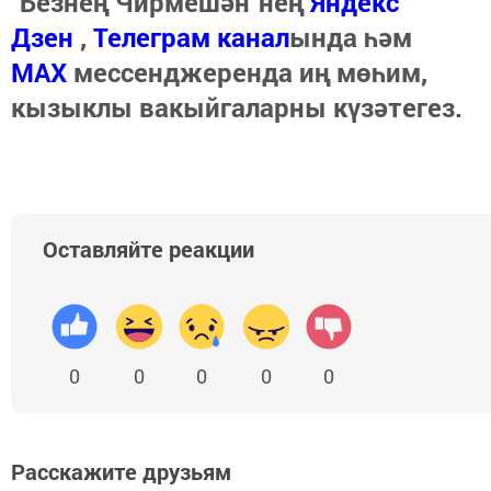
"Безнең Чирмешән"нең
Яндекс
Дзен
,
Телеграм канал
ында һәм
МАХ
мессенджеренда иң мөһим,
кызыклы вакыйгаларны күзәтегез.
Оставляйте реакции
0
0
0
0
0
Расскажите друзьям