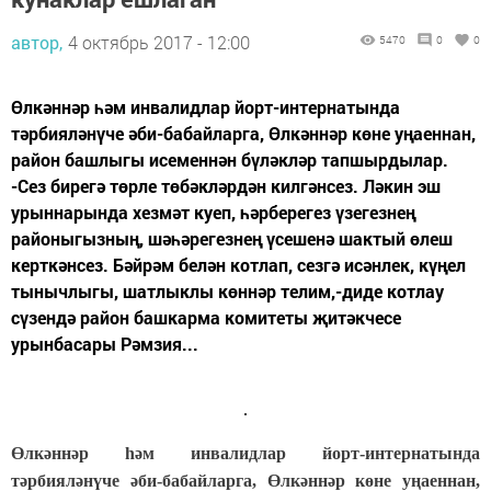
автор,
4 октябрь 2017 - 12:00
5470
0
0
Өлкәннәр һәм инвалидлар йорт-интернатында
тәрбияләнүче әби-бабайларга, Өлкәннәр көне уңаеннан,
район башлыгы исеменнән бүләкләр тапшырдылар.
-Сез бирегә төрле төбәкләрдән килгәнсез. Ләкин эш
урыннарында хезмәт куеп, һәрберегез үзегезнең
районыгызның, шәһәрегезнең үсешенә шактый өлеш
керткәнсез. Бәйрәм белән котлап, сезгә исәнлек, күңел
тынычлыгы, шатлыклы көннәр телим,-диде котлау
сүзендә район башкарма комитеты җитәкчесе
урынбасары Рәмзия...
Өлкәннәр һәм инвалидлар йорт-интернатында
тәрбияләнүче әби-бабайларга, Өлкәннәр көне уңаеннан,