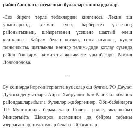
район башлыгы исеменнән бүләкләр тапшырдылар.
-Сез бирегә төрле төбәкләрдән килгәнсез. Ләкин эш
урыннарында хезмәт куеп, һәрберегез үзегезнең
районыгызның, шәһәрегезнең үсешенә шактый өлеш
керткәнсез. Бәйрәм белән котлап, сезгә исәнлек, күңел
тынычлыгы, шатлыклы көннәр телим,-диде котлау сүзендә
район башкарма комитеты җитәкчесе урынбасары Рәмзия
Долгополова.
Бу көннәрдә йорт-интернатта кунаклар еш булган. РФ Дәүләт
Думасы депутатлары Айрат Хәйруллин һәм Рәис Сөләйманов
райондашларыбызга бүләкләр җибәргәннәр. Әби-бабайларга
ТР Муниципаль берәмлекләр Советы рәисе, якташыбыз
Минсәгыйть Шакиров исеменнән дә бәйрәм табыны
әзерләгәннәр, тәм-томнар белән сыйлаганнар.