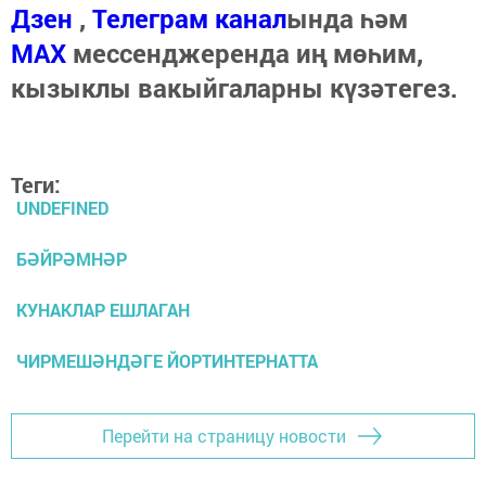
Дзен
,
Телеграм канал
ында һәм
МАХ
мессенджеренда иң мөһим,
кызыклы вакыйгаларны күзәтегез.
Теги:
UNDEFINED
БӘЙРӘМНӘР
КУНАКЛАР ЕШЛАГАН
ЧИРМЕШӘНДӘГЕ ЙОРТИНТЕРНАТТА
Перейти на страницу новости