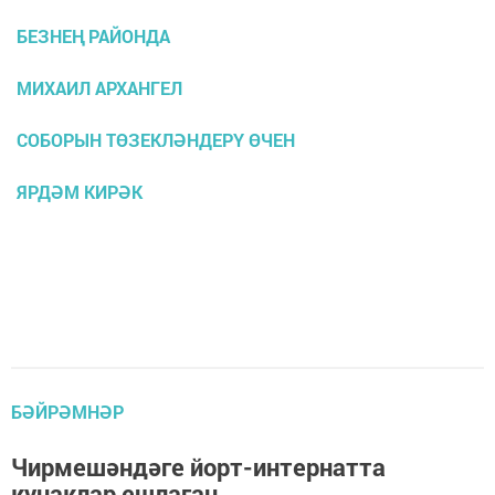
БЕЗНЕҢ РАЙОНДА
МИХАИЛ АРХАНГЕЛ
СОБОРЫН ТӨЗЕКЛӘНДЕРҮ ӨЧЕН
ЯРДӘМ КИРӘК
БӘЙРӘМНӘР
Чирмешәндәге йорт-интернатта
кунаклар ешлаган