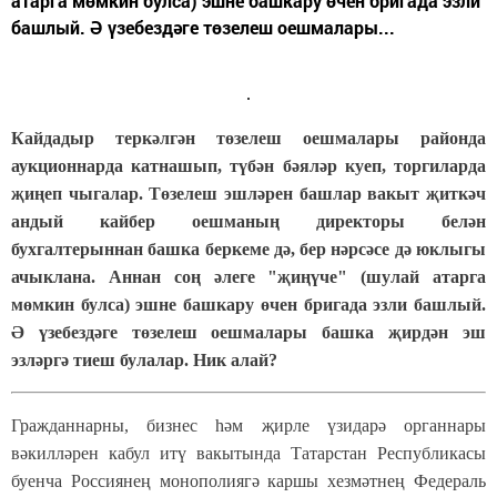
атарга мөмкин булса) эшне башкару өчен бригада эзли
башлый. Ә үзебездәге төзелеш оешмалары...
Кайдадыр теркәлгән төзелеш оешмалары районда
аукционнарда катнашып, түбән бәяләр куеп, торгиларда
җиңеп чыгалар. Төзелеш эшләрен башлар вакыт җиткәч
андый кайбер оешманың директоры белән
бухгалтерыннан башка беркеме дә, бер нәрсәсе дә юклыгы
ачыклана. Аннан соң әлеге "җиңүче" (шулай атарга
мөмкин булса) эшне башкару өчен бригада эзли башлый.
Ә үзебездәге төзелеш оешмалары башка җирдән эш
эзләргә тиеш булалар. Ник алай?
Гражданнарны, бизнес һәм җирле үзидарә органнары
вәкилләрен кабул итү вакытында Татарстан Республикасы
буенча Россиянең монополиягә каршы хезмәтнең Федераль