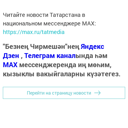
Читайте новости Татарстана в
национальном мессенджере MАХ:
https://max.ru/tatmedia
"Безнең Чирмешән"нең
Яндекс
Дзен
,
Телеграм канал
ында һәм
МАХ
мессенджеренда иң мөһим,
кызыклы вакыйгаларны күзәтегез.
Перейти на страницу новости