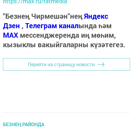
https://max.ru/tatmedia
"Безнең Чирмешән"нең
Яндекс
Дзен
,
Телеграм канал
ында һәм
МАХ
мессенджеренда иң мөһим,
кызыклы вакыйгаларны күзәтегез.
Перейти на страницу новости
БЕЗНЕҢ РАЙОНДА