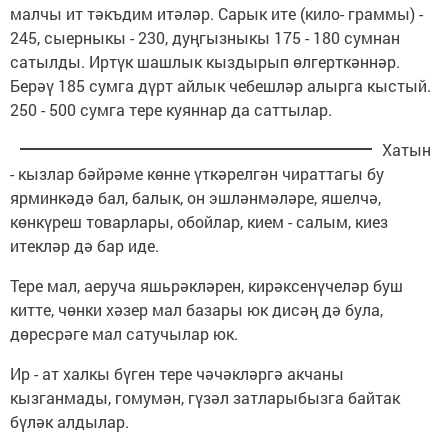
малчы ит тәкъдим итәләр. Сарык ите (кило- граммы) -
245, сыерныкы - 230, дуңгызныкы 175 - 180 сумнан
сатылды. Иртүк шашлык кыздырып өлгерткәннәр.
Берәү 185 сумга дүрт айлык чебешләр алырга кыстый.
250 - 500 сумга тере куяннар да саттылар.
Хатын
- кызлар бәйрәме көнне үткәрелгән чираттагы бу
ярминкәдә бал, балык, он эшләнмәләре, яшелчә,
көнкүреш товарлары, обойлар, кием - салым, киез
итекләр дә бар иде.
Тере мал, аеруча яшьрәкләрен, кирәксенүчеләр буш
китте, чөнки хәзер мал базары юк дисәң дә була,
дөресрәге мал сатучылар юк.
Ир - ат халкы бүген тере чәчәкләргә акчаны
кызганмады, гомумән, гүзәл затларыбызга байтак
бүләк алдылар.