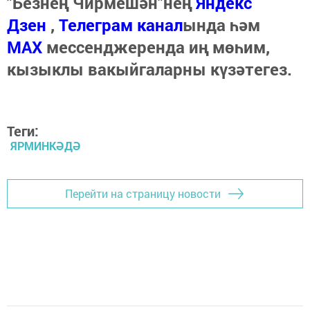
"Безнең Чирмешән"нең
Яндекс
Дзен
,
Телеграм канал
ында һәм
МАХ
мессенджеренда иң мөһим,
кызыклы вакыйгаларны күзәтегез.
Теги:
ЯРМИНКӘДӘ
Перейти на страницу новости