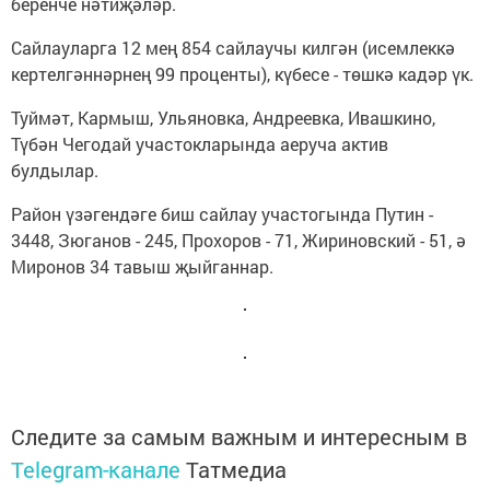
беренче нәтиҗәләр.
Сайлауларга 12 мең 854 сайлаучы килгән (исемлеккә
кертелгәннәрнең 99 проценты), күбесе - төшкә кадәр үк.
Туймәт, Кармыш, Ульяновка, Андреевка, Ивашкино,
Түбән Чегодай участокларында аеруча актив
булдылар.
Район үзәгендәге биш сайлау участогында Путин -
3448, Зюганов - 245, Прохоров - 71, Жириновский - 51, ә
Миронов 34 тавыш җыйганнар.
Следите за самым важным и интересным в
Telegram-канале
Татмедиа