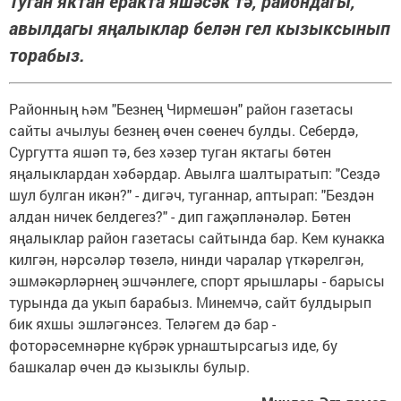
Туган яктан еракта яшәсәк тә, райондагы,
авылдагы яңалыклар белән гел кызыксынып
торабыз.
Районның һәм "Безнең Чирмешән" район газетасы
сайты ачылуы безнең өчен сөенеч булды. Себердә,
Сургутта яшәп тә, без хәзер туган яктагы бөтен
яңалыклардан хәбәрдар. Авылга шалтыратып: "Сездә
шул булган икән?" - дигәч, туганнар, аптырап: "Бездән
алдан ничек белдегез?" - дип гаҗәпләнәләр. Бөтен
яңалыклар район газетасы сайтында бар. Кем кунакка
килгән, нәрсәләр төзелә, нинди чаралар үткәрелгән,
эшмәкәрләрнең эшчәнлеге, спорт ярышлары - барысы
турында да укып барабыз. Минемчә, сайт булдырып
бик яхшы эшләгәнсез. Теләгем дә бар -
фоторәсемнәрне күбрәк урнаштырсагыз иде, бу
башкалар өчен дә кызыклы булыр.