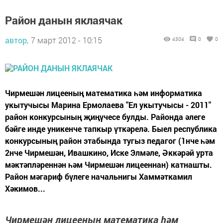
Район данын яклаячак
автор,
7 март 2012 - 10:15
4304
0
0
Чирмешән лицееның математика һәм информатика
укытучысы Марина Ермолаева "Ел укытучысы - 2011"
район конкурсының җиңүчесе булды. Районда әлеге
бәйге инде уникенче тапкыр үткәрелә. Быел республика
конкурсының район этабында тугыз педагог (1нче һәм
2нче Чирмешән, Ивашкино, Иске Элмәле, Әккәрәй урта
мәктәпләреннән һәм Чирмешән лицееннан) катнашты.
Район мәгариф бүлеге начальнигы Хаммәткамил
Хәкимов...
Чирмешән лицееның математика һәм