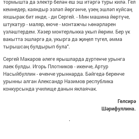
тормышта да электр белән еш эш итәргә туры килә. Гел
кемнедер, каяндыр эзләп йөргәнче, үзең эшләп куйсаң
яхшырак бит инде, - ди Сергей. - Мин машина йөртүче,
штукатур - маляр, өюче - монтажчы һөнәрләрен
үзләштердем. Хәзер монтерлыкка укып йөрим. Бер үк
вакытта эшләргә дә, укырга да җиңел түгел, әмма
тырышсаң булдырып була".
Сергей Макаров әлеге ярышларда дүртенче урынга
лаек булды. Игорь Плотников - икенче, Артур
Насыйбуллин - өченче урыннарда. Бәйгедә беренче
урынны алган Александр Назимов республика
конкурсында училище данын яклаячак.
Гөлсирә
Шәрифуллина.