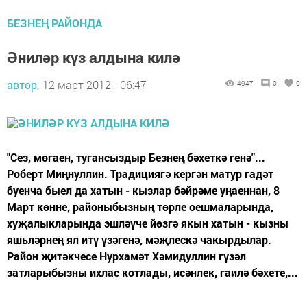
БЕЗНЕҢ РАЙОНДА
Әниләр күз алдына килә
автор,
12 март 2012 - 06:47
4947
0
0
"Сез, мөгаен, тугансыздыр Безнең бәхеткә генә"...
Роберт Миңнуллин. Традициягә кергән матур гадәт
буенча быел да хатын - кызлар бәйрәме уңаеннан, 8
Март көнне, районыбызның төрле оешмаларында,
хуҗалыкларында эшләүче йөзгә якын хатын - кызны
яшьләрнең ял итү үзәгенә, мәҗлескә чакырдылар.
Район җитәкчесе Нурхамәт Хәмидуллин гүзәл
затларыбызны ихлас котлады, исәнлек, гаилә бәхете,...