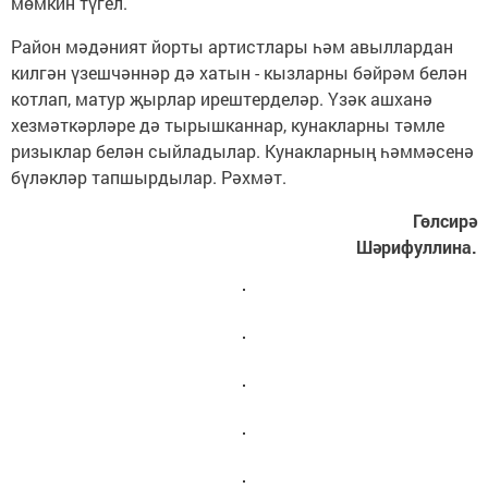
мөмкин түгел.
Район мәдәният йорты артистлары һәм авыллардан
килгән үзешчәннәр дә хатын - кызларны бәйрәм белән
котлап, матур җырлар ирештерделәр. Үзәк ашханә
хезмәткәрләре дә тырышканнар, кунакларны тәмле
ризыклар белән сыйладылар. Кунакларның һәммәсенә
бүләкләр тапшырдылар. Рәхмәт.
Гөлсирә
Шәрифуллина.