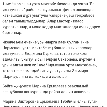
1нче Чирмешән урта мәктәбе базасында узган "Ел
укытучысы" район конкурсының финал өлешендә
катнашкан дүрт укытучы үзләренең эш тәҗрибәсе
белән таныштырдылар. Алар мастер - класс
күрсәткәннәр, ә моңа кадәр мәктәпләрдә ачык дәрес
биргәннәр.
Икенче һәм өченче урыннарга лаек булган 1нче
Чирмешән урта мәктәбенең башлангыч класслар
укытучысы Людмила Суркова, татар теле һәм
әдәбияты укытучысы Гөлфия Сәхәбиева, дүртенче
урын алган шул ук 1нче Чирмешән урта мәктәбенең
татар теле һәм әдәбияты укытучысы Эльмира
Шәрифуллина да мактауга лаеклар.
Бәйге җиңүчесе Марина Ермолаева озакламый
республика конкурсында район данын яклаячак.
Марина Викторовна Ермолаева 1969нчы елны туган.
Чирмешән урта мәктәбендә белем алган. Читтән торып