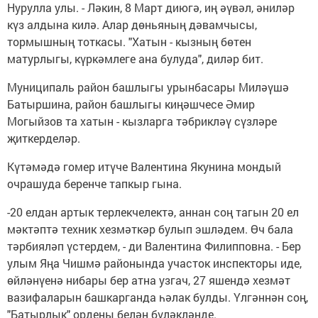
Нурулла улы. - Ләкин, 8 Март диюгә, иң әүвәл, әниләр
күз алдына килә. Алар дөньяның дәвамчысы,
тормышның тоткасы. "Хатын - кызның бөтен
матурлыгы, күркәмлеге ана булуда", диләр бит.
Муниципаль район башлыгы урынбасары Миләүшә
Батыршина, район башлыгы киңәшчесе Әмир
Могыйзов та хатын - кызларга тәбрикләү сүзләре
җиткерделәр.
Күтәмәдә гомер итүче Валентина Якунина мондый
очрашуда беренче тапкыр гына.
-20 елдан артык терлекчелектә, аннан соң тагын 20 ел
мәктәптә техник хезмәткәр булып эшләдем. Өч бала
тәрбияләп үстердем, - ди Валентина Филипповна. - Бер
улым Яңа Чишмә районында участок инспекторы иде,
өйләнүенә нибары бер атна узгач, 27 яшендә хезмәт
вазифаларын башкарганда һәлак булды. Үлгәннән соң,
"Батырлык" ордены белән бүләкләнде.