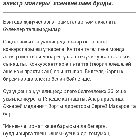
электр монтеры" исеменә лаек булды.
Бәйгедә җиңүчеләргә грамоталар һәм акчалата
бүләкләр тапшырдылар.
Соңгы вакытта училищеда һөнәр осталыгы
конкурслары еш үткәрелә. Күптән түгел генә монда
электр монтеры һөнәрен үзләштерүче курсантлар көч
сынашты. Конкурсантлар өч этапта (теория өлеше, өй
эше һәм практик эш) ярыштылар. Билгеле, барлык
биремнәр дә электр белән бәйле иде.
Сүз уңаеннан, училищеда әлеге белгечлеккә 36 кеше
укый, конкурста 13 кеше катнашты. Алар арасында
Әккәрәй мәдәният йорты директоры Сергей Макаров та
бар.
"Минемчә, ир - ат кеше барысын да белергә,
булдырырга тиеш. Эшем буенча да, гомумән,