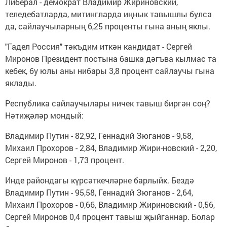
Либерал - демократ Владимир Жириновский,
теледебатларда, митингларда иңнык тавышлы булса
да, сайлаучыларның 6,25 проценты гына аның яклы.
"Гадел Россия" тәкъдим иткән кандидат - Сергей
Миронов Президент постына башка дәгъва кылмас та
кебек, бу юлы аны нибары 3,8 процент сайлаучы гына
яклады.
Республика сайлаучылары ничек тавыш биргән соң?
Нәтиҗәләр мондый:
Владимир Путин - 82,92, Геннадий Зюганов - 9,58,
Михаил Прохоров - 2,84, Владимир Жири-новский - 2,20,
Сергей Миронов - 1,73 процент.
Инде райондагы күрсәткечләрне барлыйк. Бездә
Владимир Путин - 95,58, Геннадий Зюганов - 2,64,
Михаил Прохоров - 0,66, Владимир Жириновский - 0,56,
Сергей Миронов 0,4 процент тавыш җыйганнар. Болар