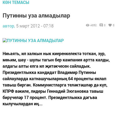
КӨН ТЕМАСЫ
Путинны уза алмадылар
автор,
5 март 2012 - 07:18
4352
0
0
Ниһаять, ил халкын нык киеренкелектә тоткан, зур,
мөһим, шау - шулы тагын бер кампания артта калды,
алдагы алты елга ил җитәкчесен сайладык.
Президентлыкка кандидат Владимир Путинны
сайлауларда катнашучыларның 64 проценты яклап
тавыш биргән. Коммунистларга теләктәшләр дә күп,
КПРФ вәкиле, лидеры Геннадий Зюгановка тавыш
бирүчеләр 17 процент. Президентлыкка дәгъва
кылучылардан иң...