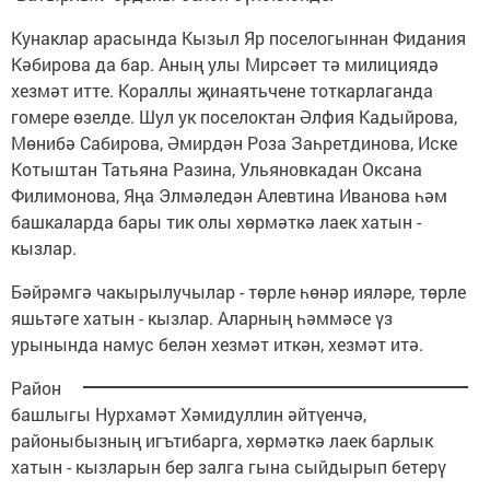
Кунаклар арасында Кызыл Яр поселогыннан Фидания
Кәбирова да бар. Аның улы Мирсәет тә милициядә
хезмәт итте. Кораллы җинаятьчене тоткарлаганда
гомере өзелде. Шул ук поселоктан Әлфия Кадыйрова,
Мөнибә Сабирова, Әмирдән Роза Заһретдинова, Иске
Котыштан Татьяна Разина, Ульяновкадан Оксана
Филимонова, Яңа Элмәледән Алевтина Иванова һәм
башкаларда бары тик олы хөрмәткә лаек хатын -
кызлар.
Бәйрәмгә чакырылучылар - төрле һөнәр ияләре, төрле
яшьтәге хатын - кызлар. Аларның һәммәсе үз
урынында намус белән хезмәт иткән, хезмәт итә.
Район
башлыгы Нурхамәт Хәмидуллин әйтүенчә,
районыбызның игътибарга, хөрмәткә лаек барлык
хатын - кызларын бер залга гына сыйдырып бетерү