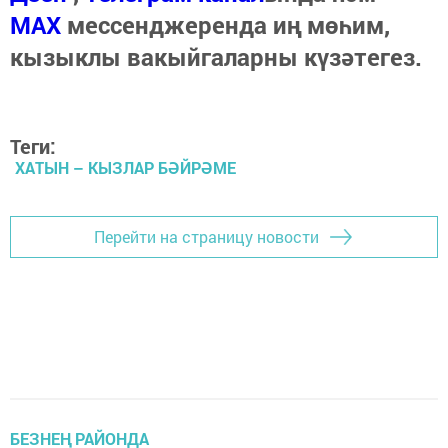
МАХ
мессенджеренда иң мөһим,
кызыклы вакыйгаларны күзәтегез.
Теги:
ХАТЫН – КЫЗЛАР БӘЙРӘМЕ
Перейти на страницу новости
БЕЗНЕҢ РАЙОНДА