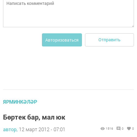
Отправить
Авторизоваться
ЯРМИНКӘЛӘР
Бөртек бар, мал юк
автор,
12 март 2012 - 07:01
1516
0
0