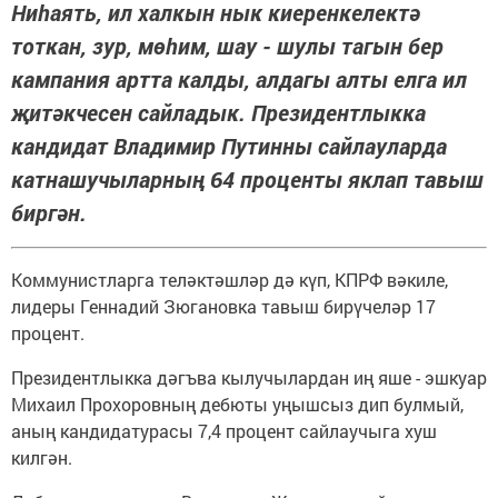
Ниһаять, ил халкын нык киеренкелектә
тоткан, зур, мөһим, шау - шулы тагын бер
кампания артта калды, алдагы алты елга ил
җитәкчесен сайладык. Президентлыкка
кандидат Владимир Путинны сайлауларда
катнашучыларның 64 проценты яклап тавыш
биргән.
Коммунистларга теләктәшләр дә күп, КПРФ вәкиле,
лидеры Геннадий Зюгановка тавыш бирүчеләр 17
процент.
Президентлыкка дәгъва кылучылардан иң яше - эшкуар
Михаил Прохоровның дебюты уңышсыз дип булмый,
аның кандидатурасы 7,4 процент сайлаучыга хуш
килгән.