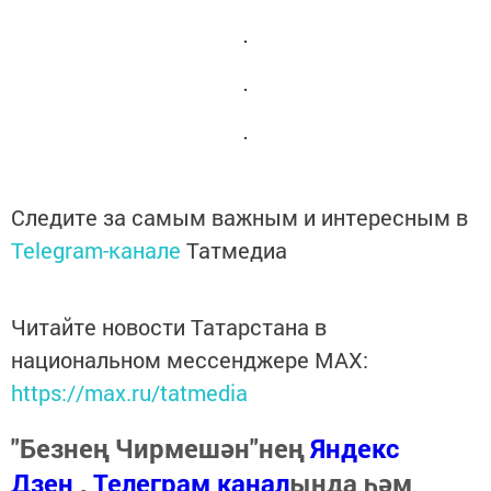
Следите за самым важным и интересным в
Telegram-канале
Татмедиа
Читайте новости Татарстана в
национальном мессенджере MАХ:
https://max.ru/tatmedia
"Безнең Чирмешән"нең
Яндекс
Дзен
,
Телеграм канал
ында һәм