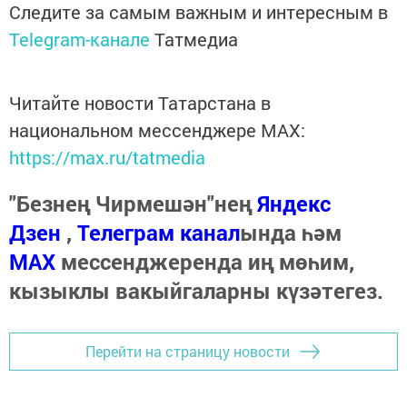
Следите за самым важным и интересным в
Telegram-канале
Татмедиа
Читайте новости Татарстана в
национальном мессенджере MАХ:
https://max.ru/tatmedia
"Безнең Чирмешән"нең
Яндекс
Дзен
,
Телеграм канал
ында һәм
МАХ
мессенджеренда иң мөһим,
кызыклы вакыйгаларны күзәтегез.
Перейти на страницу новости