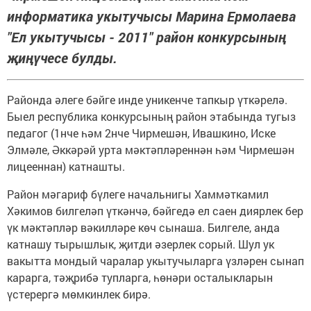
информатика укытучысы Марина Ермолаева
"Ел укытучысы - 2011" район конкурсының
җиңүчесе булды.
Районда әлеге бәйге инде уникенче тапкыр үткәрелә.
Быел республика конкурсының район этабында тугыз
педагог (1нче һәм 2нче Чирмешән, Ивашкино, Иске
Элмәле, Әккәрәй урта мәктәпләреннән һәм Чирмешән
лицееннан) катнашты.
Район мәгариф бүлеге начальнигы Хаммәткамил
Хәкимов билгеләп үткәнчә, бәйгедә ел саен диярлек бер
үк мәктәпләр вәкилләре көч сынаша. Билгеле, анда
катнашу тырышлык, җитди әзерлек сорый. Шул ук
вакытта мондый чаралар укытучыларга үзләрен сынап
карарга, тәҗрибә тупларга, һөнәри осталыкларын
үстерергә мөмкинлек бирә.