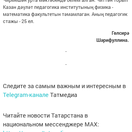
Казан дәүләт педагогика институтының физика -
математика факультетын тәмамлаган. Аның педагогик
стажы - 25 ел.
Гөлсирә
Шәрифуллина.
Следите за самым важным и интересным в
Telegram-канале
Татмедиа
Читайте новости Татарстана в
национальном мессенджере MАХ: