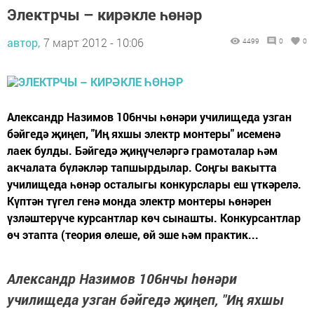
Электрчы – кирәкле һөнәр
автор,
7 март 2012 - 10:06
4499
0
0
Александр Назимов 106нчы һөнәри училищеда узган
бәйгедә җиңеп, "Иң яхшы электр монтеры" исеменә
лаек булды. Бәйгедә җиңүчеләргә грамоталар һәм
акчалата бүләкләр тапшырдылар. Соңгы вакытта
училищеда һөнәр осталыгы конкурслары еш үткәрелә.
Күптән түгел генә монда электр монтеры һөнәрен
үзләштерүче курсантлар көч сынашты. Конкурсантлар
өч этапта (теория өлеше, өй эше һәм практик...
Александр Назимов 106нчы һөнәри
училищеда узган бәйгедә җиңеп, "Иң яхшы