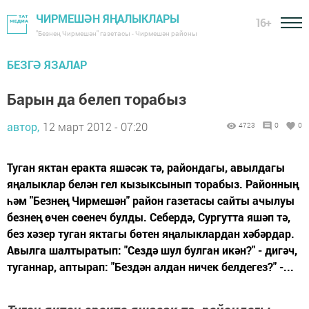
ЧИРМЕШӘН ЯҢАЛЫКЛАРЫ
16+
"Безнең Чирмешән" газетасы - Чирмешән районы
БЕЗГӘ ЯЗАЛАР
Барын да белеп торабыз
автор,
12 март 2012 - 07:20
4723
0
0
Туган яктан еракта яшәсәк тә, райондагы, авылдагы
яңалыклар белән гел кызыксынып торабыз. Районның
һәм "Безнең Чирмешән" район газетасы сайты ачылуы
безнең өчен сөенеч булды. Себердә, Сургутта яшәп тә,
без хәзер туган яктагы бөтен яңалыклардан хәбәрдар.
Авылга шалтыратып: "Сездә шул булган икән?" - дигәч,
туганнар, аптырап: "Бездән алдан ничек белдегез?" -...