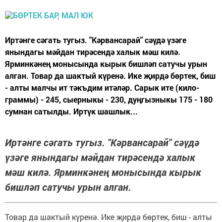
Иртәнге сәгать тугыз. "Кәрвансарай" сәүдә үзәге
янындагы мәйдан тирәсендә халык мәш килә.
Ярминкәнең монысында кырык бишләп сатучы урын
алган. Товар да шактый күренә. Ике җирдә бөртек, биш
- алты малчы ит тәкъдим итәләр. Сарык ите (кило-
граммы) - 245, сыерныкы - 230, дуңгызныкы 175 - 180
сумнан сатылды. Иртүк шашлык...
Иртәнге сәгать тугыз. "Кәрвансарай" сәүдә
үзәге янындагы мәйдан тирәсендә халык
мәш килә. Ярминкәнең монысында кырык
бишләп сатучы урын алган.
Товар да шактый күренә. Ике җирдә бөртек, биш - алты