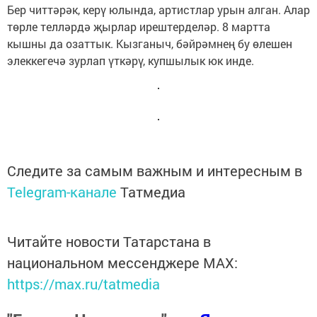
Бер читтәрәк, керү юлында, артистлар урын алган. Алар
төрле телләрдә җырлар ирештерделәр. 8 мартта
кышны да озаттык. Кызганыч, бәйрәмнең бу өлешен
элеккегечә зурлап үткәрү, купшылык юк инде.
Следите за самым важным и интересным в
Telegram-канале
Татмедиа
Читайте новости Татарстана в
национальном мессенджере MАХ:
https://max.ru/tatmedia