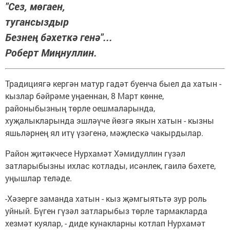
"Сез, мөгаен,
тугансыздыр
Безнең бәхеткә генә"...
Роберт Миңнуллин.
Традициягә кергән матур гадәт буенча быел да хатын -
кызлар бәйрәме уңаеннан, 8 Март көнне,
районыбызның төрле оешмаларында,
хуҗалыкларында эшләүче йөзгә якын хатын - кызны
яшьләрнең ял итү үзәгенә, мәҗлескә чакырдылар.
Район җитәкчесе Нурхамәт Хәмидуллин гүзәл
затларыбызны ихлас котлады, исәнлек, гаилә бәхете,
уңышлар теләде.
-Хәзерге заманда хатын - кыз җәмгыятьтә зур роль
уйный. Бүген гүзәл затларыбыз төрле тармакларда
хезмәт куялар, - диде кунакларны котлап Нурхамәт