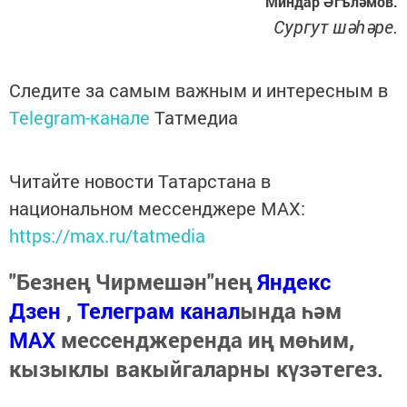
Миндар Әгъләмов.
Сургут шәһәре.
Следите за самым важным и интересным в
Telegram-канале
Татмедиа
Читайте новости Татарстана в
национальном мессенджере MАХ:
https://max.ru/tatmedia
"Безнең Чирмешән"нең
Яндекс
Дзен
,
Телеграм канал
ында һәм
МАХ
мессенджеренда иң мөһим,
кызыклы вакыйгаларны күзәтегез.