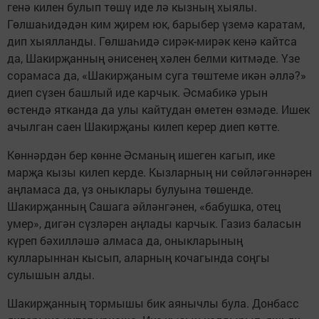
генә килен булып төшү иде лә кызның хыялы.
Гөлшаһидәдән ким җирем юк, барыбер үземә каратам,
дип хыялланды. Гөлшаһидә сирәк-мирәк кенә кайтса
да, Шакирҗанның әнисенең хәлен белми китмәде. Үзе
сорамаса да, «Шакирҗаным суга төштеме икән әллә?»
диеп сүзен башлый иде карчык. Әсмабикә урын
өстендә ятканда да улы кайтудан өметен өзмәде. Ишек
ачылган саен Шакирҗаны килеп керер диеп көтте.
Көннәрдән бер көнне Әсманың ишеген кагып, ике
марҗа кызы килеп керде. Кызларның ни сөйләгәннәрен
аңламаса да, үз оныклары булуына төшенде.
Шакирҗанның Сашага әйләнгәнен, «бабушка, отец
умер», дигән сүзләрен аңлады карчык. Газиз баласын
күреп бәхилләшә алмаса да, оныкларының
кулларыннан кысып, аларның кочагында соңгы
сулышын алды.
Шакирҗанның тормышы бик аянычлы була. Донбасс