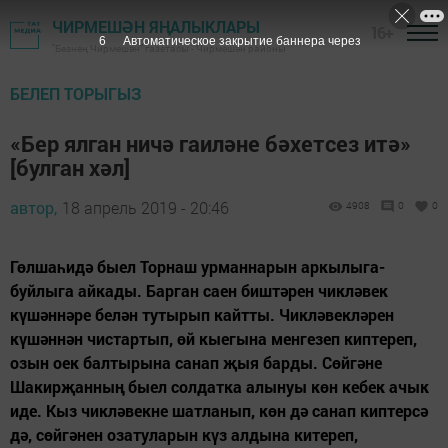
ЧИРМЕШӘН ЯҢАЛЫКЛАРЫ
16+
5
Автоматическое закрытие баннера через
"Безнең Чирмешән" газетасы - Чирмешән районы
БЕЛЕП ТОРЫГЫЗ
«Бер ялган ничә гаиләне бәхетсез итә»
[булган хәл]
автор,
18 апрель 2019 - 20:46
4908
0
0
Гөлшаһидә быел Торнаш урманнарын аркылыга-
буйлыга айкады. Барган саен биштәрен чикләвек
күшәннәре белән тутырып кайтты. Чикләвекләрен
күшәннән чистартып, өй кыегына менгезеп киптереп,
озын оек балтырына санап җыя барды. Сөйгәне
Шакирҗанның быел солдатка алынуы көн кебек ачык
иде. Кыз чикләвекне шатланып, көн дә санап киптерсә
дә, сөйгәнен озатуларын күз алдына китереп,