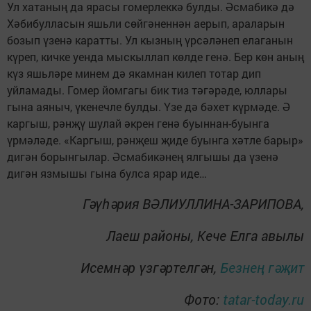
Ул хатаның да ярасы гомерлеккә булды. Әсмабикә дә
Хәбибулласын яшьли сөйгәненнән аерып, араларын
бозып үзенә каратты. Ул кызның үрсәләнеп елаганын
күреп, кичке уенда мыскыллап көлде генә. Бер көн аның
күз яшьләре минем дә якамнан килеп тотар дип
уйламады. Гомер йомгагы бик тиз тәгәрәде, юллары
гына аяныч, үкенечле булды. Үзе дә бәхет күрмәде. Ә
каргыш, рәнҗү шулай әкрен генә буыннан-буынга
үрмәләде. «Каргыш, рәнҗеш җиде буынга хәтле барыр»
дигән борынгылар. Әсмабикәнең ялгышы да үзенә
дигән язмышы гына булса ярар иде…
Гәүһәрия ВӘЛИУЛЛИНА-ЗАРИПОВА,
Лаеш районы, Кече Елга авылы
Исемнәр үзгәртелгән,
Безнең гәҗит
Фото:
tatar-today.ru