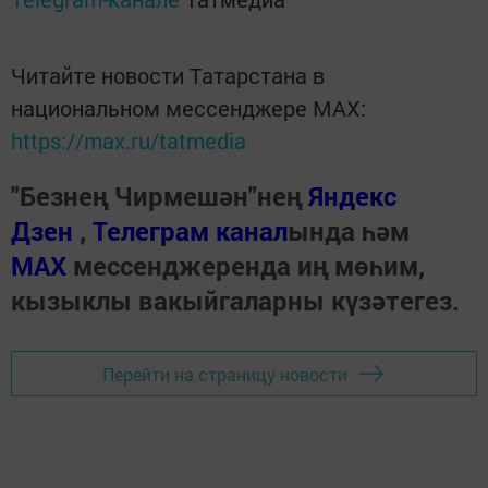
Читайте новости Татарстана в
национальном мессенджере MАХ:
https://max.ru/tatmedia
"Безнең Чирмешән"нең
Яндекс
Дзен
,
Телеграм канал
ында һәм
МАХ
мессенджеренда иң мөһим,
кызыклы вакыйгаларны күзәтегез.
Перейти на страницу новости