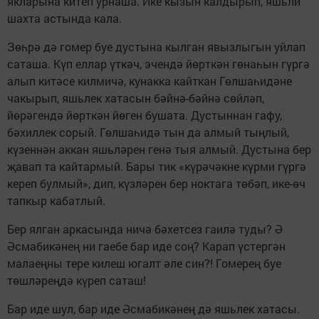
якларына китеп урнаша. Ике кызын калдырып, яшьли
шахта астында кала.
Зөһрә дә гомер буе дустына кылган явызлыгын уйлап
саташа. Күп еллар үткәч, эчендә йөрткән гөнаһын гүргә
алып китәсе килмичә, кунакка кайткан Гөлшаһидәне
чакырып, яшьлек хатасын бәйнә-бәйнә сөйләп,
йөрәгендә йөрткән йөген бушата. Дустыннан гафу,
бәхиллек сорый. Гөлшаһидә тын да алмый тыңлый,
күзеннән аккан яшьләрен генә тыя алмый. Дустына бер
җавап та кайтармый. Бары тик «күрәчәкне күрми гүргә
кереп булмый», дип, күзләрен бер ноктага төбәп, ике-өч
тапкыр кабатлый.
Бер ялган аркасында ничә бәхетсез гаилә туды? Ә
Әсмабикәнең ни гаебе бар иде соң? Карап үстергән
малаеңны тере килеш югалт әле син?! Гомерең буе
төшләреңдә күреп саташ!
Бар иде шул, бар иде Әсмабикәнең дә яшьлек хатасы.