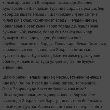
халык арасыннан Шакирҗанны эзләде. Яшьлек
дусларыннан Шакирҗан турында сораштырса да, бер
хәбәр дә ишетә алмады. Шакирҗанның әнисе генә
килеп кочаклап, үксеп-үксеп елады. Гөлшаһидәнең
балаларына озак кына карап торды да, яшьләренә
буылып: «Әй, кызым, болар бит безнең оныклар
булырга тиеш иде», – дип, балаларын сөеп,
саубуллашып китеп барды. Гөлшаһидә белән Әсманың
кочаклашып елашканнарын Зөһрә ерактан гына
күзәтеп торды. Дустының бәхетен җимерүдә, күрше
әбинең малаен югалтуда ул үзенең гаепле булуын
аңлый иде.
Шакир белән Гөлшаһидәнең мәхәббәтеннән көнләшә
иде шул Зөһрә. Икесе дә чибәр, җитеш тормышлы.
Әллә Зөһрәнең дә бәхетле буласы килмиме?
Шакирҗаннарның морҗаларыннан кабартма исе
чыкканда Зөһрә черек бәрәңге, кычыткан боламыгы
ашый иде. Дустын башка авылга озатып, күрше өйгә