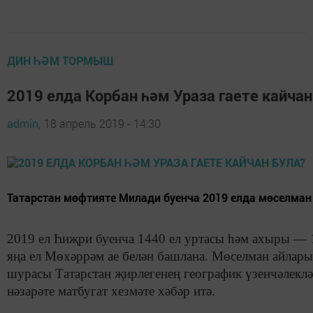
ДИН ҺӘМ ТОРМЫШ
2019 елда Корбан һәм Ураза гаете кайчан
admin,
18 апрель 2019 - 14:30
Татарстан мөфтияте Милади буенча 2019 елда мөселман 
2019 ел Һиҗри буенча 1440 ел уртасы һәм ахыры — 
яңа ел Мөхәррәм ае белән башлана. Мөселман айлар
шурасы Татарстан җирлегенең географик үзенчәлеклә
нәзарәте матбугат хезмәте хәбәр итә.