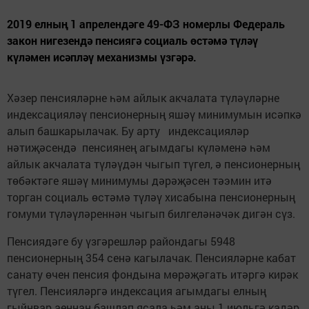
2019 елның 1 апрелендәге 49-ФЗ номерлы Федераль
закон нигезендә пенсиягә социаль өстәмә түләү
күләмен исәпләү механизмы үзгәрә.
Хәзер пенсияләрне һәм айлык акчалата түләүләрне
индексацияләү пенсионерның яшәү минимумын исәпкә
алып башкарылачак. Бу арту индексацияләр
нәтиҗәсендә пенсиянең агымдагы күләменә һәм
айлык акчалата түләүдән чыгып түгел, ә пенсионерның
төбәктәге яшәү минимумы дәрәҗәсен тәэмин итә
торган социаль өстәмә түләү хисабына пенсионерның
гомуми түләүләреннән чыгып билгеләнәчәк дигән сүз.
Пенсиядәге бу үзгәрешләр райондагы 5948
пенсионерның 354 сенә кагылачак. Пенсияләрне кабат
санату өчен пенсия фондына мөрәҗәгать итәргә кирәк
түгел. Пенсияләргә индексация агымдагы елның
гыйнвар аеннан башлап ясала һәм аны 1 июльгә кадәр