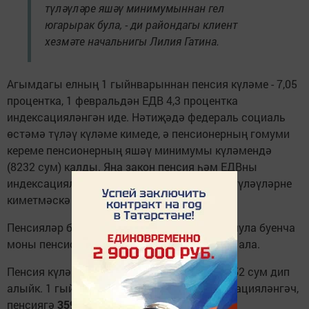
түләүләре яшәү минимумыннан гел
югарырак була, - ди райондагы клиент
хезмәте начальнигы Лилия Гатина.
Агымдагы елның 1 гыйнварыннан пенсия күләме - 7,05
процентка, 1 февральдән ЕДВ 4,3 процентка
индексацияләнгән иде. Нәтиҗәдә федераль социаль
өстәмә түләү күләме кимеде, ә пенсионерның гомуми
кереме пенсионерның яшәү минимумы күләмендә
(8232 сум) калды. Яңа закон пенсия һәм ЕДВны
индексацияләү хисабына социаль өстәмә түләүләрне
киметмәскә тәкъдим итә.
Пенсияләр бик күп артмый. Түбәндәге формула буенча
моны пенсионерлар үзләре дә санап карый ала.
Пенсия күләмен - 5105,00 сум, ЕДВны 2073,52 сум дип
алыйк. 1 гыйнварда 7,05 процентка индексацияләнгәч,
пенсиягә
359,90
сум өстәлә. 1 февральдә