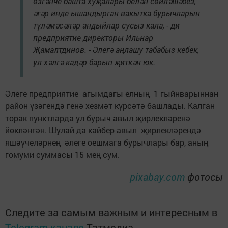
өзгәнче башта хуҗалары белән сөйләшәбез,
әгәр инде ышандырган вакытка бурычларын
түләмәсәләр андыйлар сусыз кала, - ди
предприятие директоры Ильнар
Җамалтдинов. - Әлегә аңлашу табабыз кебек,
ул хәлгә кадәр барып җиткән юк.
Әлеге предприятие агымдагы елның 1 гыйнварыннан
район үзәгендә генә хезмәт күрсәтә башлады. Калган
торак пунктларда ул бурыч авыл җирлекләренә
йөкләнгән. Шулай да кайбер авыл җирлекләрендә
яшәүчеләрнең әлеге оешмага бурычлары бар, аның
гомуми суммасы 15 мең сум.
pixabay.com
фотосы
Следите за самым важным и интересным в
Telegram-канале
Татмедиа