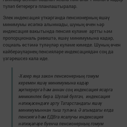
түләп бетерергә планлаштыралар.
Элек индексация үткәргәндә пенсионерның яшәү
минимумы исәпкә алынмады, шуның өчен һәр
индексация вакытында пенсия күләме артты һәм
пропорциональ рәвештә, яшәү минимумына кадәр,
социаль өстәмә түләүләр күләме кимеде. Шуның өчен
кайберәүләрнең пенсияләре индексациядән соң да
үзгәрешсез кала иде.
-Хәзер яңа закон пенсионерның гомум
керемен яшәү минимумына кадәр
җиткерергә һәм аннан соң индексация ясарга
мөмкинлек бирә. Шулай булгач, индексация
нәтиҗәсендәге арту Татарстандагы яшәү
минимумыннан тыш түләнә. Ә агымдагы елда
пенсиягә һәм ЕДВга ясалучы индексация
нәтиҗәләре буенча пенсионерның гомум