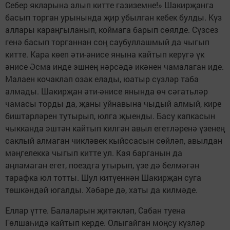
Себер якларына алып китте газиземне!» Шакирҗанга
басып торган урынында җир убылган кебек булды. Күз
аллары караңгыланып, коймага барып сөялде. Сүзсез
генә басып торганнан соң саубуллашмый да чыгып
китте. Кара көеп әти-әнисе янына кайтып керүгә үк
әнисе Әсма инде эшнең нәрсәдә икәнен чамалаган иде.
Малаен кочаклап озак елады, юатыр сүзләр таба
алмады. Шакирҗан әти-әнисе янында өч сәгатьләр
чамасы торды да, җаны уйнавына чыдый алмый, кире
биштәрләрен тутырып, юлга җыенды. Басу капкасын
чыкканда эштән кайтып килгән авыл егетләренә үзенең
саклый алмаган чикләвек кыйссасын сөйләп, авылдан
мәңгелеккә чыгып китте ул. Кая барганын да
аңламаган егет, поездга утырып, үзе дә белмәгән
тарафка юл тотты. Шул китүеннән Шакирҗан суга
төшкәндәй югалды. Хәбәре дә, хаты да килмәде.
Еллар үтте. Балаларын җитәкләп, Сабан туена
Гөлшаһидә кайтып керде. Олыгайган моңсу күзләр