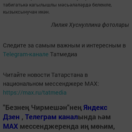
табигатькә кагылышлы мәсьәләләрдә белемле,
кызыксынучан икән.
Лилия Хуснуллина фотолары
Следите за самым важным и интересным в
Telegram-канале
Татмедиа
Читайте новости Татарстана в
национальном мессенджере MАХ:
https://max.ru/tatmedia
"Безнең Чирмешән"нең
Яндекс
Дзен
,
Телеграм канал
ында һәм
МАХ
мессенджеренда иң мөһим,