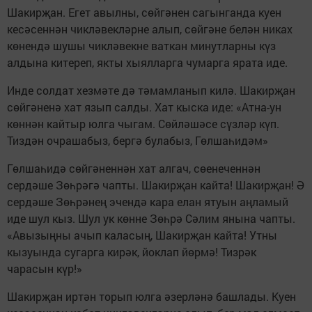
Шакирҗан. Егет авылны, сөйгәнен сагынганда куен
кесәсеннән чикләвекләрне алып, сөйгәне белән никах
көнендә шушы чикләвекне ваткан минутларны күз
алдына китереп, якты хыялларга чумарга ярата иде.
Инде солдат хезмәте дә тәмамланып килә. Шакирҗан
сөйгәненә хат язып салды. Хат кыска иде: «Атна-ун
көннән кайтыр юлга чыгам. Сөйләшәсе сүзләр күп.
Тиздән очрашабыз, бергә булабыз, Гөлшаһидәм»
Гөлшаһидә сөйгәненнән хат алгач, сөенеченнән
сердәше Зөһрәгә чапты. Шакирҗан кайта! Шакирҗан! Ә
сердәше Зөһрәнең эчендә кара елан ятуын аңламый
иде шул кыз. Шул ук көнне Зөһрә Сәлим янына чапты.
«Авызыңны ачып каласың, Шакирҗан кайта! Утны
кызуында сугарга кирәк, йоклап йөрмә! Тизрәк
чарасын күр!»
Шакирҗан иртән торып юлга әзерләнә башлады. Куен