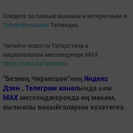
Следите за самым важным и интересным в
Telegram-канале
Татмедиа
Читайте новости Татарстана в
национальном мессенджере MАХ:
https://max.ru/tatmedia
"Безнең Чирмешән"нең
Яндекс
Дзен
,
Телеграм канал
ында һәм
МАХ
мессенджеренда иң мөһим,
кызыклы вакыйгаларны күзәтегез.