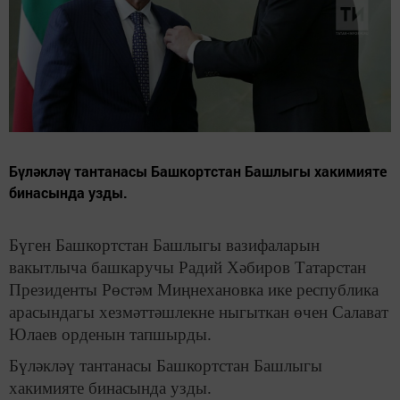
Бүләкләү тантанасы Башкортстан Башлыгы хакимияте
бинасында узды.
Бүген Башкортстан Башлыгы вазифаларын
вакытлыча башкаручы Радий Хәбиров Татарстан
Президенты Рөстәм Миңнехановка ике республика
арасындагы хезмәттәшлекне ныгыткан өчен Салават
Юлаев орденын тапшырды.
Бүләкләү тантанасы Башкортстан Башлыгы
хакимияте бинасында узды.