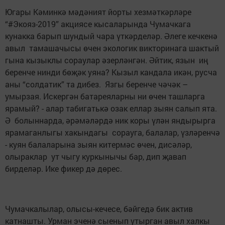
Югары Кәминкә мәдәният йорты хезмәткәрләре
“#Экояз-2019” акциясе кысаларында Чумачкага
кунакка барып шундый чара үткәрделәр. Әлеге кечкенә
авыл тамашачысы өчен экологик викторинага шактый
гына кызыклы сораулар әзерләнгән. Әйтик, язын иң
беренче нинди бөҗәк уяна? Кызыл кандала икән, русча
аны “солдатик” та дибез. Язгы беренче чәчәк –
умырзая. Искергән батареяларны ни өчен ташларга
ярамый? - алар табигатькә озак еллар зыян салып ята.
Ә болыннарда, әрәмәләрдә ник коры үлән яндырырга
ярамаганлыгы хакындагы сорауга, балалар, үзләренчә
- куян балаларына зыян китермәс өчен, дисәләр,
олыраклар ут чыгу куркынычы бар, дип җавап
бирделәр. Ике фикер дә дөрес.
Чумачкалылар, олысы-кечесе, бәйгедә бик актив
катнашты. Урман эченә сыенып утырган авыл халкы