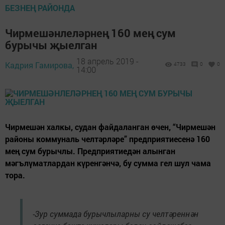
БЕЗНЕҢ РАЙОНДА
Чирмешәнлеләрнең 160 мең сум
бурычы җыелган
18 апрель 2019 -
Кадрия Гамирова,
4733
0
0
14:00
Чирмешән халкы, судан файдаланган өчен, “Чирмешән
районы коммуналь челтәрләре” предприятиесенә 160
мең сум бурычлы. Предприятиедән алынган
мәгълүматлардан күренгәнчә, бу сумма гел шул чама
тора.
-Зур суммада бурычлыларны су челтәреннән