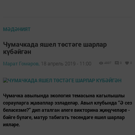
МӘДӘНИЯТ
Чумачкада яшел төстәге шарлар
күбәйгән
Марат Гомәров,
18 апрель 2019 - 11:00
4937
0
0
Чумачка авылында экология темасына кагылышлы
сорауларга җаваплар эзләделәр. Авыл клубында “Ә сез
беләсезме?” дип аталган әлеге викторина җиңүчеләре -
бәйге бүләге, матур табигать төсендәге яшел шарлар
ияләре.