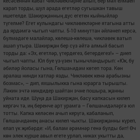
кесәсеннән кабат чикләвекләрне алып, бер мәл елмаеп
карап торды, шул арада егетләр сугышкан тавыш
ишетелде. Шакирҗанның дус егетен кыйныйлар
түгелме? Егет кулындагы чикләвекләрне ятагына атты
да ярдәмгә чыгып чапты. 5-10 минуттан әйләнеп керсә,
бүлмәдәге малайлар, көлешә-көлешә, чикләвек ватып
ашап утыра. Шакирҗан бер сүз әйтә алмый басып
торды да: «Эх, егетләр, үтердегез, бетердегез!» – диеп
чыгып чапты. Юл буе үз-үзен тынычландырып: «Юк, бу
әбиләр йоласы гына, Гөлшаһидәм көтеп тора. Көн
аралаш нинди хатлар язды. Чикләвек кенә арабызны
бозмас», – дип, яхшылыкка гына юрарга тырышты.
Ләкин эчтә ниндидер шайтан эчне пошыра, җанны
уйната иде. Шуңа да Шакирҗан, басу капкасын килеп
кергәч тә, иң беренче арт урамга – Гөлшаһидәләргә юл
тотты. Капка келәсен ачып керүгә, кабаланып,
Гөлшаһидәнең анасы килеп чыкты. Шакирҗанны күреп,
елап үк җибәрде: «И, балам әрәмнәр генә булды бит! Өч
көн элек күрше авыл егете урлап, никах укытты да,