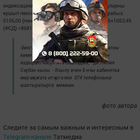
индексацияләнгән ЕДВ
89,16
сумга арта. Шуларны
кушып пенсионерның гомуми керемен чыгарабыз:
5105,00 (пенсия)+359,90+2073,51 (ЕДВ) +89,16+1053,49
(ФСД) =8681,06 сум.
-Безгә килүчеләр күп, шуның өчен, чиратны
киметү максатында, 1 апрельдән алдан
яздырып кабул итә башладык, - ди Лилия
Сәүбан кызы. - Язылу өчен 6 нчы кабинетка
мөрәҗәгать итәргә яки 074 телефонына
шалтыратырга мөмкин.
фото автора
Следите за самым важным и интересным в
Telegram-канале
Татмедиа