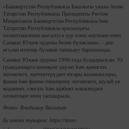
«Башкортстан Республикасы Башлыгы указы белән
Татарстан Республикасы Президенты Рөстәм
Миңнеханов Башкортстан Республикасы һәм
Татарстан Республикасы арасындагы
хезмәттәшлекне ныгытуга зур өлеш керткәне өчен
Салават Юлаев ордены белән бүләкләнә», - дип
игълан иттеләр бүләкне тапшыру барышында.
Салават Юлаев ордены 1998 елда булдырылган. Ул
гражданнарга нәтиҗәле дәүләт һәм җәмәгать
эшчәнлеге, җитештерүдәге югары казанышлары,
фәнни һәм фәнни-тикшеренү эшчәнлеге, шулай ук
мәдәният, сәнгать һәм әдәбият өлкәсендәге
хезмәтләре өчен тапшырыла.
Фото: Владимир Васильев
Бу хакта тулырак: https://tatar-