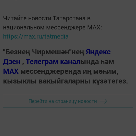
Читайте новости Татарстана в
национальном мессенджере MАХ:
https://max.ru/tatmedia
"Безнең Чирмешән"нең
Яндекс
Дзен
,
Телеграм канал
ында һәм
МАХ
мессенджеренда иң мөһим,
кызыклы вакыйгаларны күзәтегез.
Перейти на страницу новости