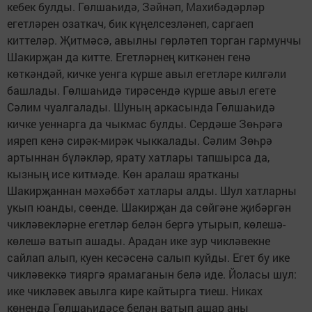
кебек булды. Гөлшаһидә, Зәйнәп, Махибәдәрләр
егетләрен озаткач, бик күңелсезләнеп, саргаеп
киттеләр. Җитмәсә, авылны гөрләтеп торган гармунчы
Шакирҗан да китте. Егетләрнең киткәнен генә
көткәндәй, кичке уенга күрше авыл егетләре килгәли
башлады. Гөлшаһидә тирәсендә күрше авыл егете
Сәлим чуалгалады. Шуның аркасында Гөлшаһидә
кичке уеннарга да чыкмас булды. Сердәше Зөһрәгә
ияреп кенә сирәк-мирәк чыккалады. Сәлим Зөһрә
артыннан бүләкләр, ярату хатлары тапшырса да,
кызның исе китмәде. Көн аралаш яратканы
Шакирҗаннан мәхәббәт хатлары алды. Шул хатларны
укып юанды, сөенде. Шакирҗан да сөйгәне җибәргән
чикләвекләрне егетләр белән бергә утырып, көлешә-
көлешә ватып ашады. Арадан ике зур чикләвекне
сайлап алып, куен кесәсенә салып куйды. Егет бу ике
чикләвеккә тияргә ярамаганын белә иде. Йоласы шул:
ике чикләвек авылга кире кайтырга тиеш. Никах
көнендә Гөлшаһидәсе белән ватып ашар аны