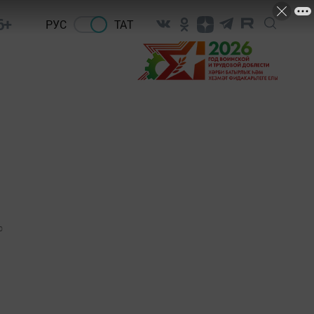
6+
РУС
ТАТ
0