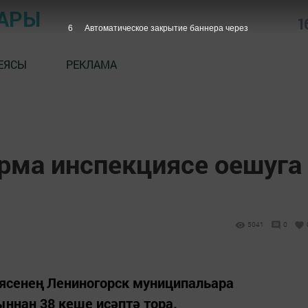
АРЫ
1
5
Автоматическое закрытие баннера через
ЕЯСЫ
РЕКЛАМА
ма инспекциясе оешуга
5041
0
ясенең Лениногорск муниципальара
нан 38 кеше исәптә тора.