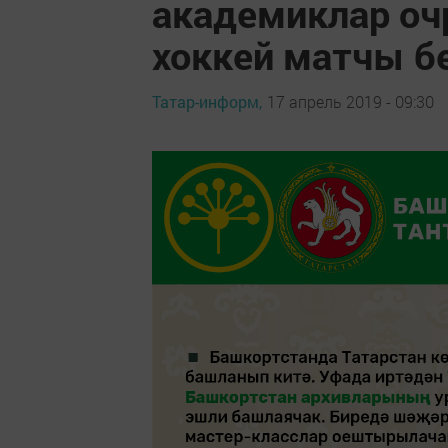
академиклар оч
хоккей матчы б
Татар-информ,
17 апрель 2019 - 09:30