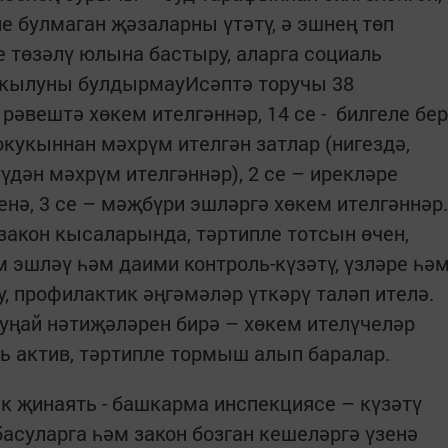
е булмаган җәзаларны үтәтү, ә эшнең төп
 төзәлү юлына бастыру, аларга социаль
 кылуны булдырмауИсәптә торучы 38
әвештә хөкем ителгәннәр, 14 се - билгеле бер
кукыннан мәхрүм ителгән затлар (нигездә,
дән мәхрүм ителгәннәр), 2 се – ирекләре
ренә, 3 се – мәҗбүри эшләргә хөкем ителгәннәр.
 закон кысаларында, тәртипле тотсын өчен,
 эшләү һәм даими контроль-күзәтү, үзләре һә
, профилактик әңгәмәләр үткәрү таләп ителә.
 уңай нәтиҗәләрен бирә – хөкем ителүчеләр
ь актив, тәртипле тормыш алып баралар.
к җинаять - башкарма инспекциясе – күзәтү
басуларга һәм закон бозган кешеләргә үзенә