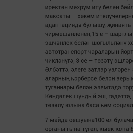
иректән мәхрүм итү белән бәйл
максаты – хөкем ителүчеләрне
адаптациядә булышу, җинаять
чирмешәнленең 15 е – шартлы р
эшчәнлек белән шөгыльләнү хо
автотранспорт чараларын йөртү
чикләнүгә, 3 се – төзәтү эшлә
Әлбәттә, әлеге затлар үзләрен
аларның һәрберсе белән аерым
туганнары белән элемтәдә тору
Көндәлек шундый эш, гадәттә,
төзәлү юлына баса һәм социал
7 майда оешуына100 ел булача
органы гына түгел, кыек юлга 