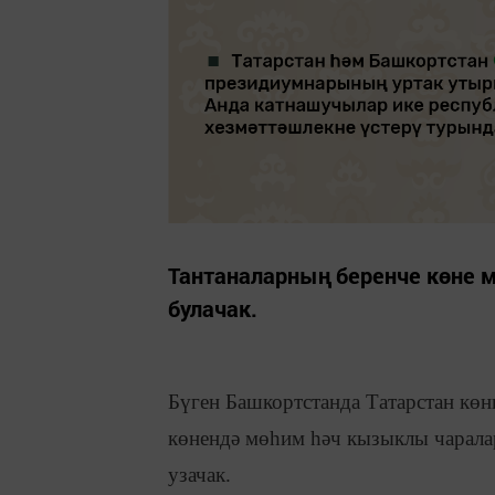
Тантаналарның беренче көне м
булачак.
Бүген Башкортстанда Татарстан көн
көнендә мөһим һәч кызыклы чаралар
узачак.