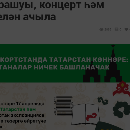
рашуы, концерт һәм
елән ачыла
2099
0