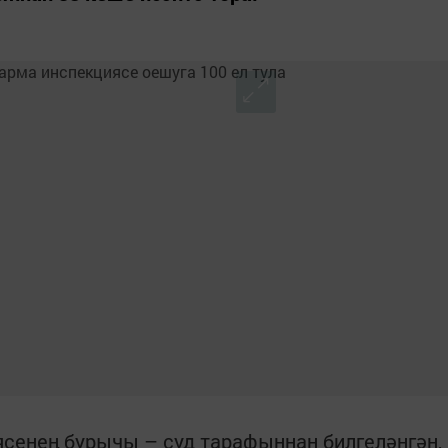
сенең бурычы – суд тарафыннан билгеләнгән,