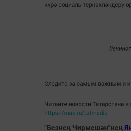
күрә социаль тернәкләндерү ор
Лениног
Следите за самым важным и 
Читайте новости Татарстана 
https://max.ru/tatmedia
"Безнең Чирмешән"нең
Я