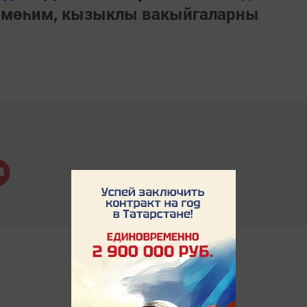
 мөһим, кызыклы вакыйгаларны