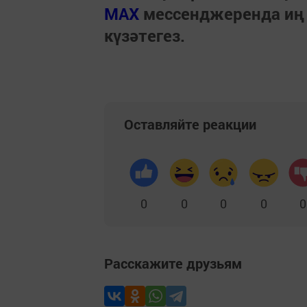
МАХ
мессенджеренда иң
күзәтегез.
Оставляйте реакции
0
0
0
0
0
Расскажите друзьям