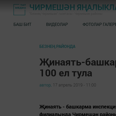
ЧИРМЕШӘН ЯҢАЛЫКЛ
"Безнең Чирмешән" газетасы - Чирмешән районы
БАШ БИТ
ВИДЕОЛАР
ФОТОЛАР ГАЛЕР
БЕЗНЕҢ РАЙОНДА
Җинаять-башкар
100 ел тула
автор,
17 апрель 2019 - 11:00
Җинаять - башкарма инспекци
филиалында Чирмешән районын