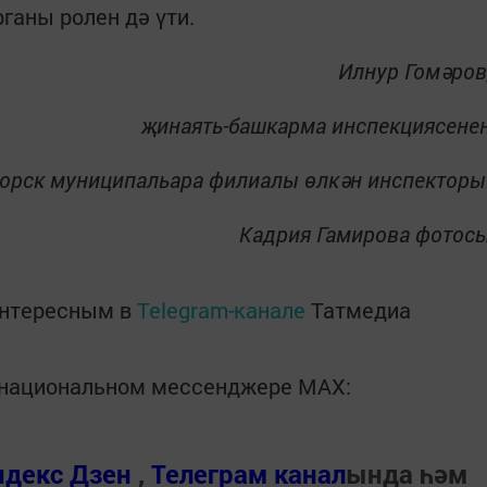
ганы ролен дә үти.
Илнур Гомәров
җинаять-башкарма инспекциясене
орск муниципальара филиалы өлкән инспекторы
Кадрия Гамирова фотос
интересным в
Telegram-канале
Татмедиа
в национальном мессенджере MАХ:
ндекс Дзен
,
Телеграм канал
ында һәм