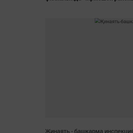
Җинаять - башкарма инспекция