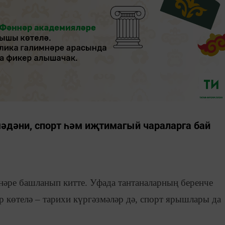
әдәни, спорт һәм иҗтимагый чараларга бай
нәре башланып китте. Уфада тантаналарның беренче
 көтелә – тарихи күргәзмәләр дә, спорт ярышлары да