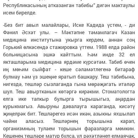
Республикасының атказанган табибы” дигән мактаулы
исем бирелде.
-Без бит авыл малайлары, Иске Кадида үстем, - ди
Фәнил Әсхәт улы. – Мәктәпне тәмамлагач Казан
медицина институтына укырга кердем, аннан соң
Горький өлкәсендә стажировка үттем. 1988 елда район
больницасына эшкә кайттым. Һәм инде 32 ел
якташларыма медицина ярдәме күрсәтәм. Табиб өчен
иң мөһим сыйфат - кеше сәламәтлегенә битараф
булмау һәм үз эшеңне яратып башкару. Теш табибына,
нигездә, тешләр сызлаганда гына мөрәҗәгать итәләр
шул. Теш авыртканын көтәргә кирәкми. Стоматологта
елга ике тапкыр булырга тырышыгыз, аңардан
курыкмагыз. Авыруны дәвалауга караганда, кисәтү
җиңелрәк бит. Тешләрегез исән икән, азыкны яхшылап
чәйни аласыз. Тешләрнең торышына карап,
организмның тулаем торышын фаразларга мөмкин.
Кешенең тешләре матур булса, ул рәхәтләнеп елмаячак,