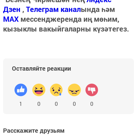
Дзен
,
Телеграм канал
ында һәм
МАХ
мессенджеренда иң мөһим,
кызыклы вакыйгаларны күзәтегез.
Оставляйте реакции
1
0
0
0
0
Расскажите друзьям