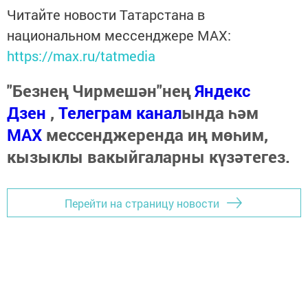
Читайте новости Татарстана в
национальном мессенджере MАХ:
https://max.ru/tatmedia
"Безнең Чирмешән"нең
Яндекс
Дзен
,
Телеграм канал
ында һәм
МАХ
мессенджеренда иң мөһим,
кызыклы вакыйгаларны күзәтегез.
Перейти на страницу новости