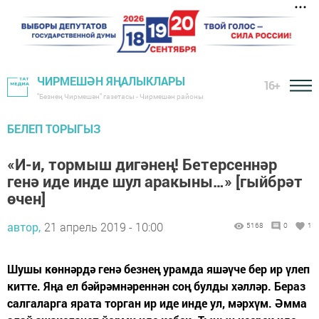
ЧИРМЕШӘН ЯҢАЛЫКЛАРЫ
16+
"Безнең Чирмешән" газетасы - Чирмешән районы
БЕЛЕП ТОРЫГЫЗ
«И-и, тормыш дигәнең! Бетерсеннәр
генә иде инде шул аракыны…» [гыйбрәт
өчен]
автор,
21 апрель 2019 - 10:00
5168
0
1
Шушы көннәрдә генә безнең урамда яшәүче бер ир үлеп
китте. Яңа ел бәйрәмнәреннән соң булды хәлләр. Бераз
салгаларга ярата торган ир иде инде ул, мәрхүм. Әмма