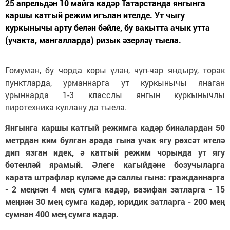
25 апрельдән 10 майга кадәр Татарстанда янгынга
каршы катгый режим игълан ителде. Ут чыгу
куркынычы арту белән бәйле, бу вакытта ачык утта
(учакта, мангалларда) ризык әзерләү тыела.
Гомумән, бу чорда коры үлән, чүп-чар яндыру, торак
пунктларда, урманнарга ут куркынычы янаган
урыннарда 1-3 класслы янгын куркынычлы
пиротехника куллану да тыела.
Янгынга каршы катгый режимга кадәр биналардан 50
метрдан ким булган арада гына учак ягу рөхсәт ителә
дип язган идек, ә катгый режим чорында ут ягу
бөтенләй ярамый. Әлеге кагыйдәне бозучыларга
карата штрафлар күләме дә саллы гына: гражданнарга
- 2 меңнән 4 мең сумга кадәр, вазифаи затларга - 15
меңнән 30 мең сумга кадәр, юридик затларга - 200 мең
сумнан 400 мең сумга кадәр.