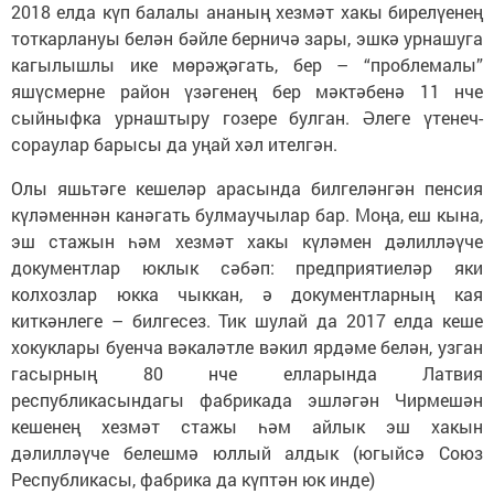
2018 елда күп балалы ананың хезмәт хакы бирелүенең
тоткарлануы белән бәйле берничә зары, эшкә урнашуга
кагылышлы ике мөрәҗәгать, бер – “проблемалы”
яшүсмерне район үзәгенең бер мәктәбенә 11 нче
сыйныфка урнаштыру гозере булган. Әлеге үтенеч-
сораулар барысы да уңай хәл ителгән.
Олы яшьтәге кешеләр арасында билгеләнгән пенсия
күләменнән канәгать булмаучылар бар. Моңа, еш кына,
эш стажын һәм хезмәт хакы күләмен дәлилләүче
документлар юклык сәбәп: предприятиеләр яки
колхозлар юкка чыккан, ә документларның кая
киткәнлеге – билгесез. Тик шулай да 2017 елда кеше
хокуклары буенча вәкаләтле вәкил ярдәме белән, узган
гасырның 80 нче елларында Латвия
республикасындагы фабрикада эшләгән Чирмешән
кешенең хезмәт стажы һәм айлык эш хакын
дәлилләүче белешмә юллый алдык (югыйсә Союз
Республикасы, фабрика да күптән юк инде)