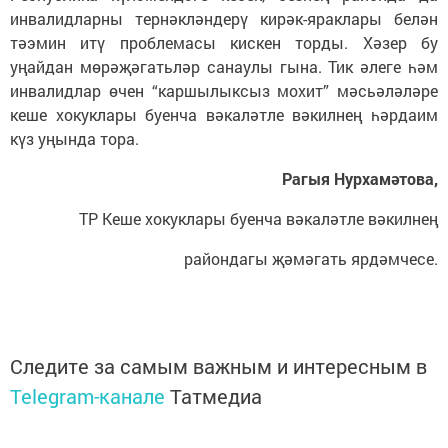
инвалидларны тернәкләндерү кирәк-яраклары белән
тәэмин итү проблемасы кискен торды. Хәзер бу
уңайдан мөрәҗәгатьләр санаулы гына. Тик әлеге һәм
инвалидлар өчен “каршылыксыз мохит” мәсьәләләре
кеше хокуклары буенча вәкаләтле вәкилнең һәрдаим
күз уңында тора.
Рагыя Нурхамәтова,
ТР Кеше хокуклары буенча вәкаләтле вәкилнең
райондагы җәмәгать ярдәмчесе.
Следите за самым важным и интересным в
Telegram-канале
Татмедиа