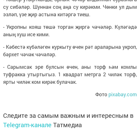
су сибәләр. Шуннан соң аңа су кирәкми. Чөнки ул дым
эзләп, үзе җир астына китәргә тиеш.
- Укропны кояш төшә торган җиргә чәчәләр. Күләгәдә
аның хуш исе кими.
- Кәбестә күбәләген куркыту өчен рәт араларына укроп,
бәрхет чәчәк чәчәләр.
- Сарымсак эре булсын өчен, аны торф һәм комлы
туфракка утыртыгыз. 1 квадрат метрга 2 чиләк торф,
ярты чиләк ком кирәк булачак.
Фото
pixabay.com
Следите за самым важным и интересным в
Telegram-канале
Татмедиа