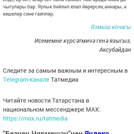
чыгулары бар. Яулык бәйләп елап йөрерсең аннары, ә
кешеләр сине гаепләр.
Язмыш кочагы
Исемемне күрсәтмичә генә языгыз,
Аксубайдан
Следите за самым важным и интересным в
Telegram-канале
Татмедиа
Читайте новости Татарстана в
национальном мессенджере MАХ:
https://max.ru/tatmedia
"Безнең Чирмешән"нең
Яндекс