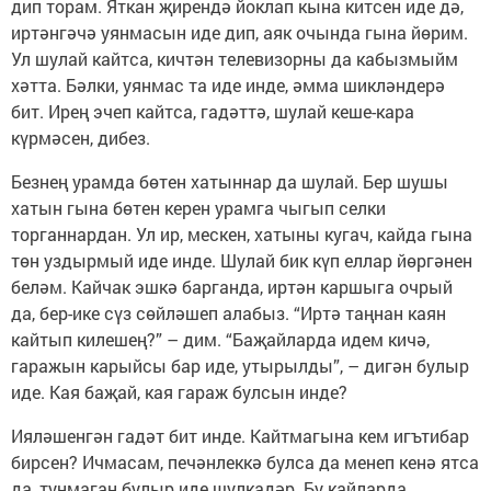
дип торам. Яткан җирендә йоклап кына китсен иде дә,
иртәнгәчә уянмасын иде дип, аяк очында гына йөрим.
Ул шулай кайтса, кичтән телевизорны да кабызмыйм
хәтта. Бәлки, уянмас та иде инде, әмма шикләндерә
бит. Ирең эчеп кайтса, гадәттә, шулай кеше-кара
күрмәсен, дибез.
Безнең урамда бөтен хатыннар да шулай. Бер шушы
хатын гына бөтен керен урамга чыгып селки
торганнардан. Ул ир, мескен, хатыны кугач, кайда гына
төн уздырмый иде инде. Шулай бик күп еллар йөргәнен
беләм. Кайчак эшкә барганда, иртән каршыга очрый
да, бер-ике сүз сөйләшеп алабыз. “Иртә таңнан каян
кайтып килешең?” – дим. “Баҗайларда идем кичә,
гаражын карыйсы бар иде, утырылды”, – дигән булыр
иде. Кая баҗай, кая гараж булсын инде?
Ияләшенгән гадәт бит инде. Кайтмагына кем игътибар
бирсен? Ичмасам, печәнлеккә булса да менеп кенә ятса
да, туңмаган булыр иде шулкадәр. Бу кайларда