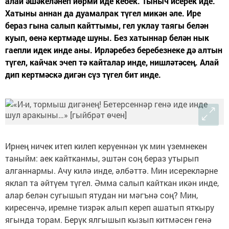
алай әшәкеләнеп йөрми иде кебек. Тыныч исерек иде.
Хатыны аннан да дуамалрак түгел микән әле. Ире
бераз гына салып кайттымы, гел уклау таягы белән
куып, өенә кертмәде шуны. Без хатыннар белән нык
гаепли идек инде аны. Ирләребез беребезнеке дә алтын
түгел, кайчак эчеп тә кайталар инде, нишләтәсең. Алай
дип кертмәскә дигән сүз түгел бит инде.
Ирнең ничек итеп килеп керүеннән үк мин үземнекен
таныйм: аек кайтканмы, эштән соң бераз утырып
алганнармы. Ачу килә инде, әлбәттә. Мин исерекләрне
яклап та әйтүем түгел. Әмма салып кайткан икән инде,
алар белән сугышып ятудан ни мәгънә соң? Мин,
киресенчә, иремне тизрәк алып кереп ашатып яткыру
ягында торам. Берүк ялгышып кызып китмәсен генә