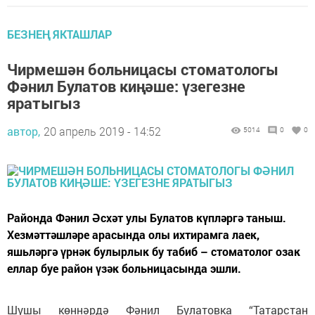
БЕЗНЕҢ ЯКТАШЛАР
Чирмешән больницасы стоматологы
Фәнил Булатов киңәше: үзегезне
яратыгыз
автор,
20 апрель 2019 - 14:52
5014
0
0
Районда Фәнил Әсхәт улы Булатов күпләргә таныш.
Хезмәттәшләре арасында олы ихтирамга лаек,
яшьләргә үрнәк булырлык бу табиб – стоматолог озак
еллар буе район үзәк больницасында эшли.
Шушы көннәрдә Фәнил Булатовка “Татарстан