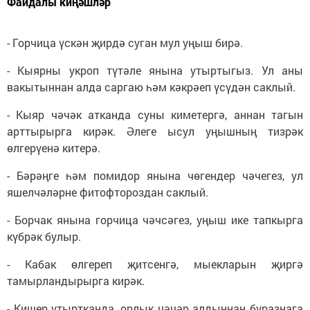
Файдалы киңәшләр
- Горчица үскән җирдә суган мул уңыш бирә.
- Кыярны укроп түтәле янына утыртыгыз. Ул аны
вакытыннан алда саргаю һәм кәкрәеп үсүдән саклый.
- Кыяр чәчәк атканда суны киметергә, аннан тагын
арттырырга кирәк. Әлеге ысул уңышның тизрәк
өлгерүенә китерә.
- Бәрәңге һәм помидор янына чөгендер чәчегез, ул
яшелчәләрне фитофтороздан саклый.
- Борчак янына горчица чәчсәгез, уңыш ике тапкырга
күбрәк булыр.
- Кабак өлгереп җитсенгә, мыекларын җиргә
тамырландырырга кирәк.
- Кишер утыртканда, орлык чәчәр алдыннан буразнага