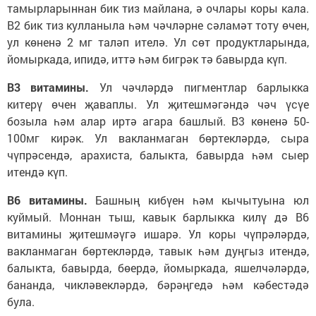
тамырларыннан бик тиз майлана, ә очлары коры кала.
В2 бик тиз кулланыла һәм чәчләрне сәламәт тоту өчен,
ул көненә 2 мг таләп ителә. Ул сөт продуктларында,
йомыркада, ипидә, иттә һәм бигрәк тә бавырда күп.
В3 витамины.
Ул чәчләрдә пигментлар барлыкка
китерү өчен җаваплы. Ул җитешмәгәндә чәч үсүе
бозыла һәм алар иртә агара башлый. В3 көненә 50-
100мг кирәк. Ул вакланмаган бөртекләрдә, сыра
чүпрәсендә, арахиста, балыкта, бавырда һәм сыер
итендә күп.
В6 витамины.
Башның кибүен һәм кычытуына юл
куймый. Моннан тыш, кавык барлыкка килү дә В6
витамины җитешмәүгә ишарә. Ул коры чүпрәләрдә,
вакланмаган бөртекләрдә, тавык һәм дуңгыз итендә,
балыкта, бавырда, бөердә, йомыркада, яшелчәләрдә,
бананда, чикләвекләрдә, бәрәңгедә һәм кәбестәдә
була.