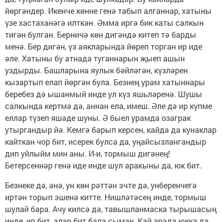
йөргәндер. Икенче көнне генә табып алганнар, хатыны
үзе хастаханәгә илткән. Әмма иргә бик каты салкын
тигән булган. Берничә көн дигәндә китеп тә барды
менә. Бер дигән, үз аякларында йөреп торган ир иде
әле. Хатыны бу атнада туганнарын җыеп ашын
уздырды. Башларына яулык бәйләгән, күзләрен
кызартып елап йөргән була. Безнең урам хатыннары
беребез дә ышанмый инде ул күз яшьләренә. Шушы
салкында кертмә дә, аннан ела, имеш. Әле дә ир күпме
еллар түзеп яшәде шуны. Ә быел урамда озаграк
утыргандыр йә. Кемгә барып керсен, кайда да кунаклар
кайткан чор бит, исерек булса да, уңайсызлангандыр
дип уйлыйм мин аны. И-и, тормыш дигәнең!
Бетерсеннәр генә иде инде шул аракыны да, юк бит.
Безнеке дә, әнә, ун көн рәттән эчте дә, унберенчегә
иртән торып эшенә китте. Нишләтәсең инде, тормыш
шулай бара. Ачу килсә дә, тавышланмаска тырышасың
инде, ир бит, алар бит бала сыман. Кай арада юкка да