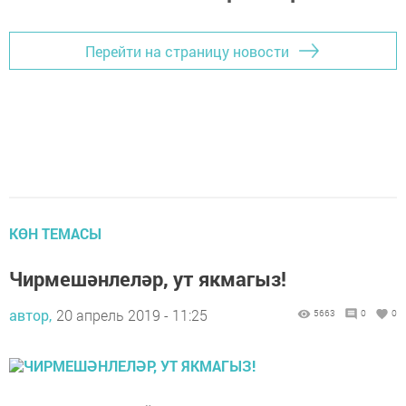
Перейти на страницу новости
КӨН ТЕМАСЫ
Чирмешәнлеләр, ут якмагыз!
автор,
20 апрель 2019 - 11:25
5663
0
0