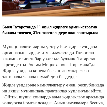
Быел Татарстанда 11 авыл җирлеге административ
бинасы төзелеп, 31ен төзекләндерү планлаштырыла.
Муниципалитетларны үстерү һәм җирле үзидарә
органнарына ярдәм итү киләчәктә дә Татарстан
хакимияте игътибар үзәгендә булачак. Татарстан
Президенты Рөстәм Миңнеханов “Пирамида”да
Җирле үзидарә көненә багышлап үткәрелгән
тантаналы чарада шулай дип белдерде.
Җирле үзидарәне камилләштерү өчен, республикада
иң яхшы муниципаль практиклар хуплануын әйтте.
“Әйтик, шушы көннәрдә авыл җирлекләре арасында
конкурска йомгак ясалды. Аның нәтиҗәләре буенча,