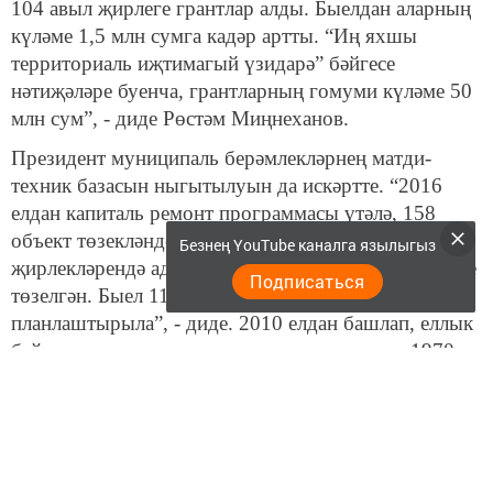
104 авыл җирлеге грантлар алды. Быелдан аларның
күләме 1,5 млн сумга кадәр артты. “Иң яхшы
территориаль иҗтимагый үзидарә” бәйгесе
нәтиҗәләре буенча, грантларның гомуми күләме 50
млн сум”, - диде Рөстәм Миңнеханов.
Президент муниципаль берәмлекләрнең матди-
техник базасын ныгытылуын да искәртте. “2016
елдан капиталь ремонт программасы үтәлә, 158
объект төзекләндерелгән. 2017 елдан авыл
Безнең YouTube каналга язылыгыз
җирлекләрендә административ биналар төзибез, 21е
Подписаться
төзелгән. Быел 11 бина төзеп, 31ен төзекләндерү
планлаштырыла”, - диде. 2010 елдан башлап, еллык
бәйгеләр кысаларында, муниципалитетларга 1970
машина бирелгәнен искәртте.
Миңнеханов социаль өлкә, юл, торак-коммуналь
инфраструктура объектларын төзү,
модернизацияләү буенча республика