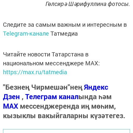
Гөлсирә Шәрифуллина фотосы.
Следите за самым важным и интересным в
Telegram-канале
Татмедиа
Читайте новости Татарстана в
национальном мессенджере MАХ:
https://max.ru/tatmedia
"Безнең Чирмешән"нең
Яндекс
Дзен
,
Телеграм канал
ында һәм
МАХ
мессенджеренда иң мөһим,
кызыклы вакыйгаларны күзәтегез.