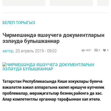
БЕЛЕП ТОРЫГЫЗ
Чирмешәндә яшәүчегә документларын
эзләүдә булышканнар
автор,
20 апрель 2019 - 09:02
4801
0
0
Татарстан Республикасында Кеше хокуклары буенча
вәкаләтле вәкил аппаратына килеп ирешүче күпчелек
проблемалар, мөрәҗәгатьләр безнең районга да хас.
Алар компетентлы органнар тарафыннан хәл ителә.