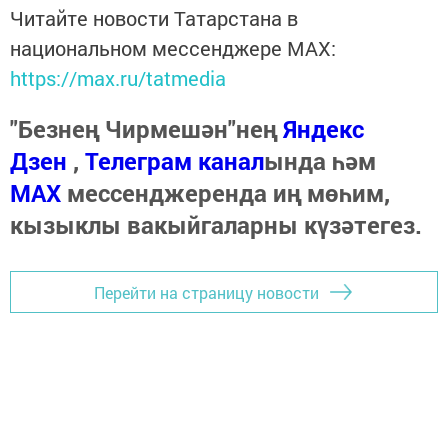
Читайте новости Татарстана в
национальном мессенджере MАХ:
https://max.ru/tatmedia
"Безнең Чирмешән"нең
Яндекс
Дзен
,
Телеграм канал
ында һәм
МАХ
мессенджеренда иң мөһим,
кызыклы вакыйгаларны күзәтегез.
Перейти на страницу новости