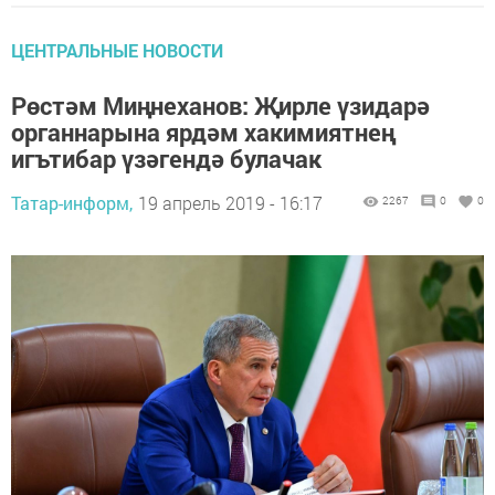
ЦЕНТРАЛЬНЫЕ НОВОСТИ
Рөстәм Миңнеханов: Җирле үзидарә
органнарына ярдәм хакимиятнең
игътибар үзәгендә булачак
Татар-информ,
19 апрель 2019 - 16:17
2267
0
0