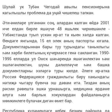
Шулай ук Түбән Чегодай авылы пенсионерына
кагылышлы проблема да уңай чишелеш тапкан.
Әти-әниләре үлгәннән соң, алардан калган өйдә 2001
нче елдан бирле яшәүче 48 яшьлек чирмешәнле -
Үзбәкстанда туып үскән ир-ат та кыен хәлдә калган.
Өендәге янгында, 15 ел элек аның паспорты югала.
Документларыннан бары туу турындагы таныклыгы
һәм хәрби билетының күчермәсе генә сакланган. 1990-
1995 елларда ул Омск шәһәрендә яшәгәнлектән һәм
эшләгәнлектән, шуны дәлилләүче һәм башка
документларны эзләргә туры килде. Әлеге ир-атка
Россия Федерациясе гражданлыгы бирү хакындагы
нәтиҗә чыгару буенча эш дәвам итә. Тиздән аның
рәсми рәвештә эшкә урнашырга, медицина ярдәме
алуга һәм барлык хокуклардан файдаланырга
мөмкинлеге булачак дигән өмет бар.
Республика күләмендәге кебек, безнең районда да