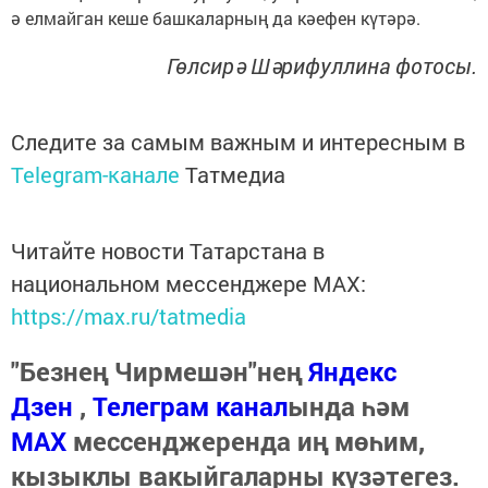
ә елмайган кеше башкаларның да кәефен күтәрә.
Гөлсирә Шәрифуллина фотосы.
Следите за самым важным и интересным в
Telegram-канале
Татмедиа
Читайте новости Татарстана в
национальном мессенджере MАХ:
https://max.ru/tatmedia
"Безнең Чирмешән"нең
Яндекс
Дзен
,
Телеграм канал
ында һәм
МАХ
мессенджеренда иң мөһим,
кызыклы вакыйгаларны күзәтегез.