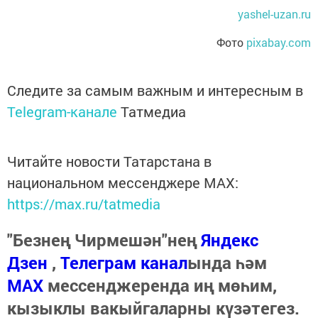
yashel-uzan.ru
Фото
pixabay.com
Следите за самым важным и интересным в
Telegram-канале
Татмедиа
Читайте новости Татарстана в
национальном мессенджере MАХ:
https://max.ru/tatmedia
"Безнең Чирмешән"нең
Яндекс
Дзен
,
Телеграм канал
ында һәм
МАХ
мессенджеренда иң мөһим,
кызыклы вакыйгаларны күзәтегез.