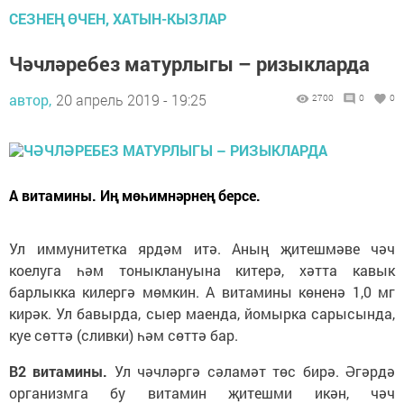
СЕЗНЕҢ ӨЧЕН, ХАТЫН-КЫЗЛАР
Чәчләребез матурлыгы – ризыкларда
автор,
20 апрель 2019 - 19:25
2700
0
0
А витамины. Иң мөһимнәрнең берсе.
Ул иммунитетка ярдәм итә. Аның җитешмәве чәч
коелуга һәм тоныклануына китерә, хәтта кавык
барлыкка килергә мөмкин. А витамины көненә 1,0 мг
кирәк. Ул бавырда, сыер маенда, йомырка сарысында,
куе сөттә (сливки) һәм сөттә бар.
В2 витамины.
Ул чәчләргә сәламәт төс бирә. Әгәрдә
организмга бу витамин җитешми икән, чәч