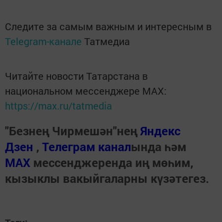
Следите за самым важным и интересным в
Telegram-канале
Татмедиа
Читайте новости Татарстана в
национальном мессенджере MАХ:
https://max.ru/tatmedia
"Безнең Чирмешән"нең
Яндекс
Дзен
,
Телеграм канал
ында һәм
МАХ
мессенджеренда иң мөһим,
кызыклы вакыйгаларны күзәтегез.