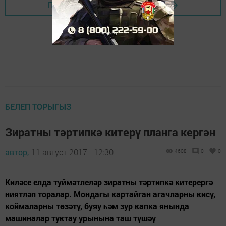
Перейти на страницу новости
БЕЛЕП ТОРЫГЫЗ
Зиратны тәртипкә китерү планга кергән
автор,
11 август 2017 - 12:30
4608
0
0
Киләсе елда туймәтлеләр зиратны тәртипкә китерергә
ниятләп торалар. Мондагы картайган агачларны кисү,
коймаларны төзәтү, буяу һәм зур капка янында
машиналар туктау урынына таш түшәү