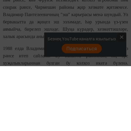
соңрак рәисе, Чирмешән районы җир хезмәте җитәкчесе.
Владимир Пантелеевичның "эш" карьерасы менә шундый. Ул
бервакытта да җиңел эш эзләмәде, һәр урында үз-үзен
аямыйча, бирелеп эшләде. Шуңа күрәдер, хезмәттәшләре,
халык арасында аның абруе зур булды.
Безнең YouTube каналга язылыгыз
Подписаться
1988 елда Владимир Трофимов Фрунзе исемендәге колхоз
рәисе итеп сайлана. Бу вакытта районның иң эре
хуҗалыкларыннан булган бу колхоз икегә бүленә.
Ивашкинолылар аерылып чыгып, үзләренә "Дружба" колхозы
оештыралар, Әккәрәйдәге хуҗалык үз исеме белән кала.
Владимир беренче көннән үк җиң сызганып эшкә керешә.
Элеккеге колхозның үзәк базасы Ивашкинода кала, шуңа күрә
яңа җитәкчегә Әккәрәйдә колхозның бөтен идарә-
структураларын яңабаштан булдырырга туры килә.
Кадрларны сайлыйлар, яшьләрне укырга җибәрәләр.
-Колхозның элеккеге рәисе Николай Никонорович