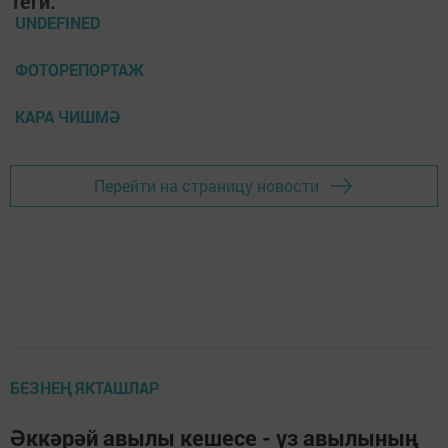
Теги:
UNDEFINED
ФОТОРЕПОРТАЖ
КАРА ЧИШМӘ
Перейти на страницу новости
БЕЗНЕҢ ЯКТАШЛАР
Әккәрәй авылы кешесе - үз авылының