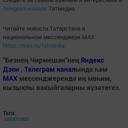
Telegram-канале
Татмедиа
Читайте новости Татарстана в
национальном мессенджере MАХ:
https://max.ru/tatmedia
"Безнең Чирмешән"нең
Яндекс
Дзен
,
Телеграм канал
ында һәм
МАХ
мессенджеренда иң мөһим,
кызыклы вакыйгаларны күзәтегез.
Теги:
UNDEFINED