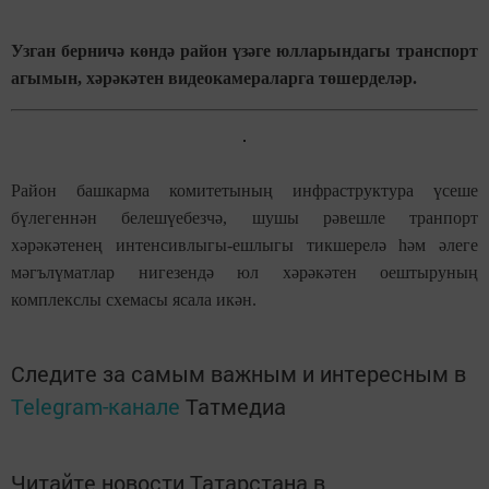
Узган берничә көндә район үзәге юлларындагы транспорт
агымын, хәрәкәтен видеокамераларга төшерделәр.
Район башкарма комитетының инфраструктура үсеше
бүлегеннән белешүебезчә, шушы рәвешле транпорт
хәрәкәтенең интенсивлыгы-ешлыгы тикшерелә һәм әлеге
мәгълүматлар нигезендә юл хәрәкәтен оештыруның
комплекслы схемасы ясала икән.
Следите за самым важным и интересным в
Telegram-канале
Татмедиа
Читайте новости Татарстана в