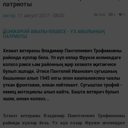
патриоты
автор,
11 август 2017 - 08:00
5004
0
0
Хезмәт ветераны Владимир Пантелеевич Трофимовны
районда күпләр белә. Ул күп еллар Фрунзе исемендәге
колхоз рәисе һәм районның җир хезмәте җитәкчесе
булып эшләде. Әтисе Пантелей Иванович сугышның
башыннан алып 1945 елгы япон кампаниясенә чаклы
үткән фронтавик, өлкән лейтенант. Сугыштан трофей -
немец мотоциклы алып кайта. Башта ветврач булып
эшли, аннан колхоз...
Хезмәт ветераны Владимир Пантелеевич Трофимовны
районда күпләр белә. Ул күп еллар Фрунзе исемендәге