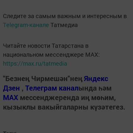
Следите за самым важным и интересным в
Telegram-канале
Татмедиа
Читайте новости Татарстана в
национальном мессенджере MАХ:
https://max.ru/tatmedia
"Безнең Чирмешән"нең
Яндекс
Дзен
,
Телеграм канал
ында һәм
МАХ
мессенджеренда иң мөһим,
кызыклы вакыйгаларны күзәтегез.