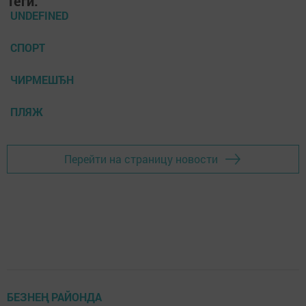
Теги:
UNDEFINED
СПОРТ
ЧИРМЕШЂН
ПЛЯЖ
Перейти на страницу новости
БЕЗНЕҢ РАЙОНДА