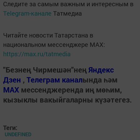
Следите за самым важным и интересным в
Telegram-канале
Татмедиа
Читайте новости Татарстана в
национальном мессенджере MАХ:
https://max.ru/tatmedia
"Безнең Чирмешән"нең
Яндекс
Дзен
,
Телеграм канал
ында һәм
МАХ
мессенджеренда иң мөһим,
кызыклы вакыйгаларны күзәтегез.
Теги:
UNDEFINED