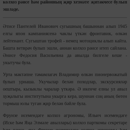
колхоз рәисе һәм районның җир хезмәте җитәкчесе булып
эшләде.
Әтисе Пантелей Иванович сугышның башыннан алып 1945
елгы япон кампаниясенә чаклы үткән фронтавик, өлкән
лейтенант. Сугыштан трофей - немец мотоциклы алып кайта.
Башта ветврач булып эшли, аннан колхоз рәисе итеп сайлана.
Әнисе Федосия Васильевна да авылда билгеле кеше -
укытучы була.
Урта мәктәпне тәмамлагач Владимир өлкән пионервожатый
булып урнаша. Укучылар белән походлар, экскурсияләр
оештыра, кызыклы чаралар үткәрә. Ә икенче елны ул авыл
хуҗалыгы институтына укырга керә, шуннан соң аның бөтен
тормыш юлы туган җир белән бәйле була.
Фрунзе исемендәге колхоз агрономы, Ильич исемендәге
(Иске һәм Яңа Элмәле авыллары) колхоз парткомы секретаре
һәм рәисе, янә Фрунзе исемендәге колхоз агрономы һәм