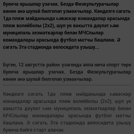
буенча ярышлар узачак. Бездә Физкультурачылар
көнен әнә шулай билгеләп узмакчылар. Көндезге сәгать
1дә пляж мәйданында һәвәскәр командалар арасында
пляж волейболы (2х2), шул ук вакытта дәүләт һәм
муниципаль хезмәткәрләр белән МЧСлылар
командалары арасында футбол матчы башлана. Ә
сәгать 3тә стадионда велосидета узышу...
Бүген, 12 августта район үзәгендә әллә ничә спорт төре
буенча ярышлар узачак. Бездә Физкультурачылар
көнен әнә шулай билгеләп узмакчылар.
Көндезге сәгать 1дә пляж мәйданында һәвәскәр
командалар арасында пляж волейболы (2х2), шул ук
вакытта дәүләт һәм муниципаль хезмәткәрләр белән
МЧСлылар командалары арасында футбол матчы
башлана. Ә сәгать 3тә стадионда велосидета узышу
буенча бәйге старт алачак.