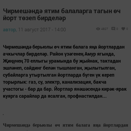
Чирмешәндә ятим балаларга тагын өч
йорт төзеп бирделәр
автор,
11 август 2017 - 14:00
4827
0
0
Чирмешәндә берьюлы өч ятим балага яңа йортлардан
ачкычлар бирделәр. Район үзәгенең Амур ягында,
Җиңүнең 70 еллыгы урамында бу җыйнак, тактадан
эшләнеп, сайдинг белән тышланган, җылытылган,
субайларга утыртылган йортларда бүген үк кереп
торырлык: газ, су, электр, канализация, бакча
участогы - бар да бар. Йортлар янәшәсендә кирәк-ярак
куярга сарайлар да ясалган, профнастилдан...
Чирмешәндә берьюлы өч ятим балага яңа йортлардан