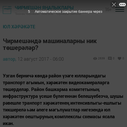
ЧИРМЕШӘН ЯҢАЛЫКЛАРЫ
16+
4
Автоматическое закрытие баннера через
"Безнең Чирмешән" газетасы - Чирмешән районы
ЮЛ ХӘРӘКӘТЕ
Чирмешәндә машиналарны ник
төшерәләр?
автор,
12 август 2017 - 06:00
2639
0
0
Узган берничә көндә район үзәге юлларындагы
транспорт агымын, хәрәкәтен видеокамераларга
төшерделәр. Район башкарма комитетының
инфраструктура үсеше бүлегеннән белешүебезчә, шушы
рәвешле транпорт хәрәкәтенең интенсивлыгы-ешлыгы
тикшерелә һәм әлеге мәгълүматлар нигезендә юл
хәрәкәтен оештыруның комплекслы схемасы ясала
икән.