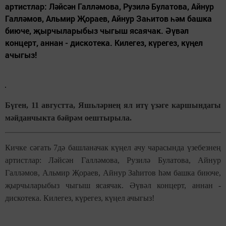
артистлар: Ләйсән Галләмова, Рузилә Булатова, Айнур
Галләмов, Альмир Җораев, Айнур Заһитов һәм башка
биюче, җырчыларыбыз чыгыш ясаячак. Әүвәл
концерт, аннан - дискотека. Килегез, күрегез, күңел
ачыгыз!
Бүген, 11 августта, Яшьләрнең ял итү үзәге каршындагы
мәйданчыкта бәйрәм оештырыла.
Кичке сәгать 7дә башланачак күңел ачу чарасында үзебезнең
артистлар: Ләйсән Галләмова, Рузилә Булатова, Айнур
Галләмов, Альмир Җораев, Айнур Заһитов һәм башка биюче,
җырчыларыбыз чыгыш ясаячак. Әүвәл концерт, аннан -
дискотека. Килегез, күрегез, күңел ачыгыз!