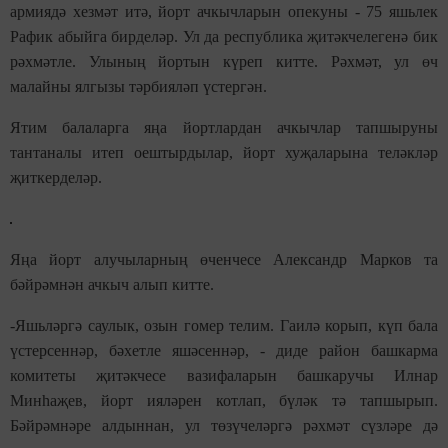
армиядә хезмәт итә, йорт ачкычларын опекуны - 75 яшьлек
Рафик абыйга бирделәр. Ул да республика җитәкчелегенә бик
рәхмәтле. Улының йортын күреп китте. Рәхмәт, ул өч
малайны ялгызы тәрбияләп үстергән.
Ятим балаларга яңа йортлардан ачкычлар тапшыруны
тантаналы итеп оештырдылар, йорт хуҗаларына теләкләр
җиткерделәр.
Яңа йорт алучыларның өченчесе Александр Марков та
бәйрәмнән ачкыч алып китте.
-Яшьләргә саулык, озын гомер телим. Гаилә корып, күп бала
үстерсеннәр, бәхетле яшәсеннәр, - диде район башкарма
комитеты җитәкчесе вазифаларын башкаручы Илнар
Минһаҗев, йорт ияләрен котлап, бүләк тә тапшырып.
Бәйрәмнәре алдыннан, ул төзүчеләргә рәхмәт сүзләре дә