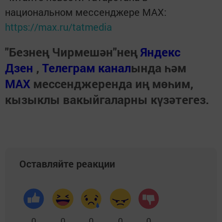
национальном мессенджере MАХ:
https://max.ru/tatmedia
"Безнең Чирмешән"нең
Яндекс
Дзен
,
Телеграм канал
ында һәм
МАХ
мессенджеренда иң мөһим,
кызыклы вакыйгаларны күзәтегез.
Оставляйте реакции
0
0
0
0
0