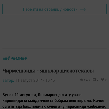
Перейти на страницу новости
БӘЙРӘМНӘР
Чирмешәндә - яшьләр дискотекасы
автор,
11 август 2017 - 10:45
5230
0
0
Бүген, 11 августта, Яшьләрнең ял итү үзәге
каршындагы мәйданчыкта бәйрәм оештырыла. Кичке
сәгать 7дә башланачак күңел ачу чарасында үзебезнең