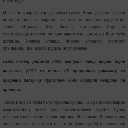
ирештерде.
Әлеге йортлар бу тирәдә ялгыз түгел. Янәшәдә генә сугыш
ветераннары һәм аларның тол хатыннары өчен җиде йорт
төзеп куйдылар. Күп балалы гаиләләргә бирелгән
участокларда төзелеш эшләре дәвам итә, дистәләп йорт түбә
астында. Алдагы елларда биредә, элеккеге аэропорт
урынында, ике йөздән күбрәк йорт булачак.
Быел безнең районда 3833 квадрат метр торак йорт
төзелгән, (2017 ел планы 85 процентка үтәлгән), ел
ахырына кадәр бу күрсәткеч 4500 квадрат метрдан да
артачак.
-Бездә инде 10 ятим бала тораклы булды, - ди район башкарма
комитетының опека һәм попечительлек буенча бүлек
начальнигы Светлана Севастьянова. -Әле тагын 36 бала торак
алуга чиратта тора. Быел тагын ике бала яңа йортка ачкычлар