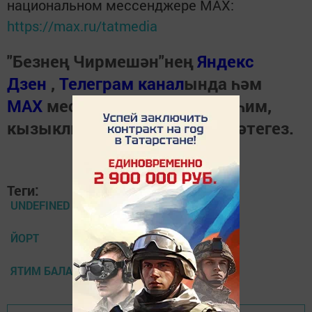
национальном мессенджере MАХ:
https://max.ru/tatmedia
"Безнең Чирмешән"нең
Яндекс
Дзен
,
Телеграм канал
ында һәм
МАХ
мессенджеренда иң мөһим,
кызыклы вакыйгаларны күзәтегез.
Теги:
UNDEFINED
ЙОРТ
ЯТИМ БАЛАЛАР