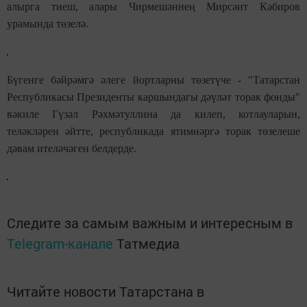
алырга тиеш, алары Чирмешәннең Мирсәит Кәбиров
урамында төзелә.
Бүгенге бәйрәмгә әлеге йортларны төзетүче - "Татарстан
Республикасы Президенты каршындагы дәүләт торак фонды"
вәкиле Гүзәл Рәхмәтуллина да килеп, котлауларын,
теләкләрен әйтте, республикада ятимнәргә торак төзелеше
дәвам ителәчәген белдерде.
Следите за самым важным и интересным в
Telegram-канале
Татмедиа
Читайте новости Татарстана в