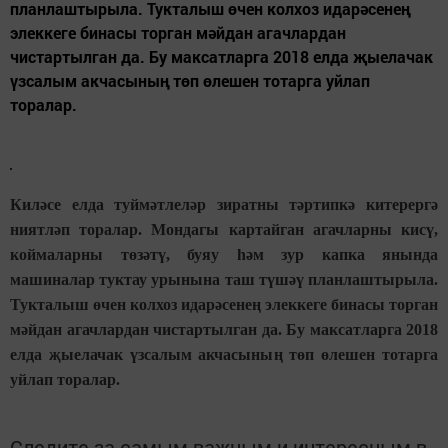
планлаштырыла. Тукталыш өчен колхоз идарәсенең
элеккеге бинасы торган мәйдан агачлардан
чистартылган да. Бу максатларга 2018 елда җыелачак
үзсалым акчасының төп өлешен тотарга уйлап
торалар.
Киләсе елда туймәтлеләр зиратны тәртипкә китерергә
ниятләп торалар. Мондагы картайган агачларны кисү,
коймаларны төзәтү, буяу һәм зур капка янында
машиналар туктау урынына таш түшәү планлаштырыла.
Тукталыш өчен колхоз идарәсенең элеккеге бинасы торган
мәйдан агачлардан чистартылган да. Бу максатларга 2018
елда җыелачак үзсалым акчасының төп өлешен тотарга
уйлап торалар.
Следите за самым важным и интересным в