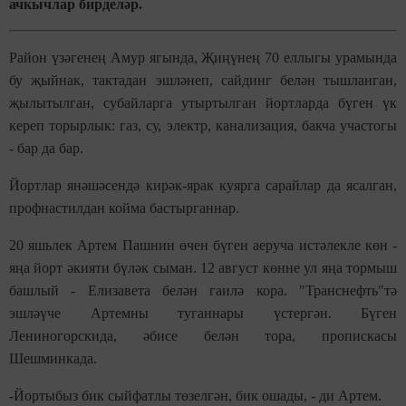
ачкычлар бирделәр.
Район үзәгенең Амур ягында, Җиңүнең 70 еллыгы урамында
бу җыйнак, тактадан эшләнеп, сайдинг белән тышланган,
җылытылган, субайларга утыртылган йортларда бүген үк
кереп торырлык: газ, су, электр, канализация, бакча участогы
- бар да бар.
Йортлар янәшәсендә кирәк-ярак куярга сарайлар да ясалган,
профнастилдан койма бастырганнар.
20 яшьлек Артем Пашнин өчен бүген аеруча истәлекле көн -
яңа йорт әкияти бүләк сыман. 12 август көнне ул яңа тормыш
башлый - Елизавета белән гаилә кора. "Транснефть"тә
эшләүче Артемны туганнары үстергән. Бүген
Лениногорскида, әбисе белән тора, пропискасы
Шешминкада.
-Йортыбыз бик сыйфатлы төзелгән, бик ошады, - ди Артем.