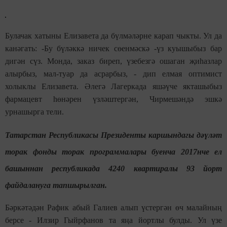
Булачак хатыны Елизавета да бүлмәләрне карап чыкты. Ул да
канәгать: -Бу бүләккә ничек сөенмәскә -үз куышыбыз бар
дигән сүз. Монда, заказ биреп, үзебезгә ошаган җиһазлар
алырбыз, мал-туар да асрарбыз, - дип елмая оптимист
холыклы Елизавета. Әлегә Лагеркада яшәүче якташыбыз
фармацевт һөнәрен үзләштергән, Чирмешәндә эшкә
урнашырга тели.
Татарстан Республикасы Президенты каршындагы дәүләт
торак фонды торак программалары буенча 2017нче ел
башыннан республикада 4240 квартиралы 93 йорт
файдалануга тапшырылган.
Бәркәтәдән Рафик абый Галиев алып үстергән өч малайның
берсе - Илзир Гыйрфанов та яңа йортлы булды. Ул үзе