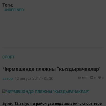
Теги:
UNDEFINED
СПОРТ
Чирмешәндә пляжны “кыздырачаклар“
автор,
12 август 2017 - 05:30
5077
0
0
Бүген, 12 августта район үзәгендә әллә ничә спорт төре