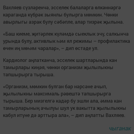
Вахляев сүзләренчә, эсселек балаларга өлкәннәргә
караганда күбрәк зыянлы булырга мөмкин. Чөнки
авырлыгы азрак булу сәбәпле, алар тизрәк җылына.
«Баш киеме, җитәрлек күләмдә сыеклык эчү, салкынча
урында булу, активлык һәм ял режимы – профилактика
өчен иң мөһим чаралар», – дип өстәде ул.
Кардиолог аңлатканча, эсселек шартларында кан
тамырлары киңәя, чөнки организм җылылыкны
тапшырырга тырыша.
«Организм, мөмкин булган бар нәрсәне ачып,
җылылыкны максималь рәвештә тапшырырга
тырыша. Бер мизгелгә кадәр бу эшли ала, әмма кан
тамырларының ачылуы шул ук вакытта җылылыкны
кабул итүне дә арттыра ала», – дип аңлатты Вахляев.
чыганак