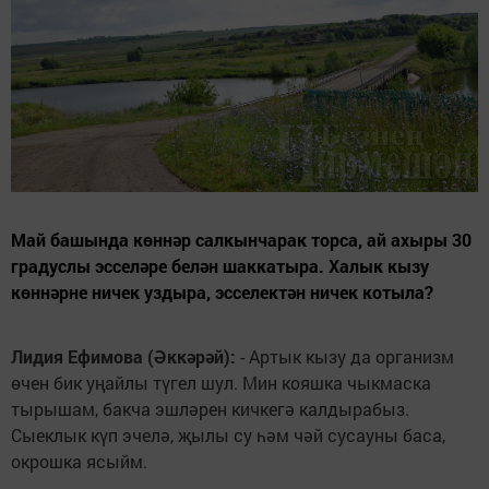
Май башында көннәр салкынчарак торса, ай ахыры 30
градуслы эсселәре белән шаккатыра. Халык кызу
көннәрне ничек уздыра, эсселектән ничек котыла?
Лидия Ефимова (Әккәрәй):
- Артык кызу да организм
өчен бик уңайлы түгел шул. Мин кояшка чыкмаска
тырышам, бакча эшләрен кичкегә калдырабыз.
Сыеклык күп эчелә, җылы су һәм чәй сусауны баса,
окрошка ясыйм.