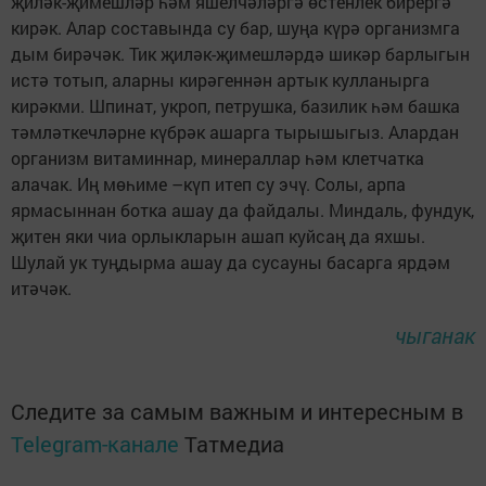
җиләк-җимешләр һәм яшелчәләргә өстенлек бирергә
кирәк. Алар составында су бар, шуңа күрә организмга
дым бирәчәк. Тик җиләк-җимешләрдә шикәр барлыгын
истә тотып, аларны кирәгеннән артык кулланырга
кирәкми. Шпинат, укроп, петрушка, базилик һәм башка
тәмләткечләрне күбрәк ашарга тырышыгыз. Алардан
организм витаминнар, минераллар һәм клетчатка
алачак. Иң мөһиме –күп итеп су эчү. Солы, арпа
ярмасыннан ботка ашау да файдалы. Миндаль, фундук,
җитен яки чиа орлыкларын ашап куйсаң да яхшы.
Шулай ук туңдырма ашау да сусауны басарга ярдәм
итәчәк.
чыганак
Следите за самым важным и интересным в
Telegram-канале
Татмедиа