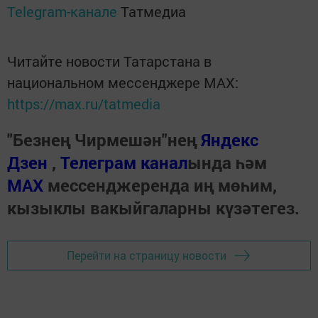
Telegram-канале
Татмедиа
Читайте новости Татарстана в
национальном мессенджере MАХ:
https://max.ru/tatmedia
"Безнең Чирмешән"нең
Яндекс
Дзен
,
Телеграм канал
ында һәм
МАХ
мессенджеренда иң мөһим,
кызыклы вакыйгаларны күзәтегез.
Перейти на страницу новости