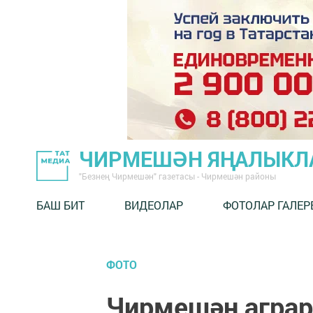
ЧИРМЕШӘН ЯҢАЛЫКЛ
"Безнең Чирмешән" газетасы - Чирмешән районы
БАШ БИТ
ВИДЕОЛАР
ФОТОЛАР ГАЛЕР
ФОТО
Чирмешән аграр