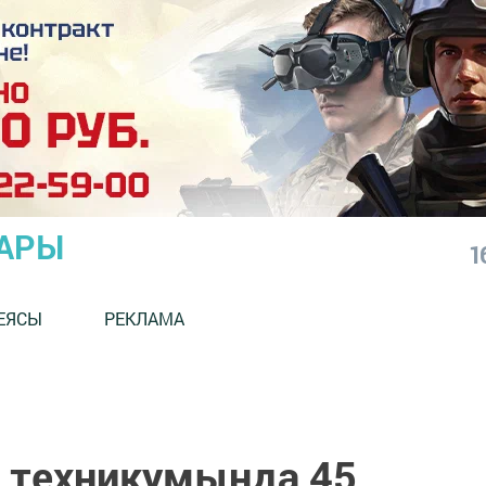
АРЫ
1
ЕЯСЫ
РЕКЛАМА
 техникумында 45