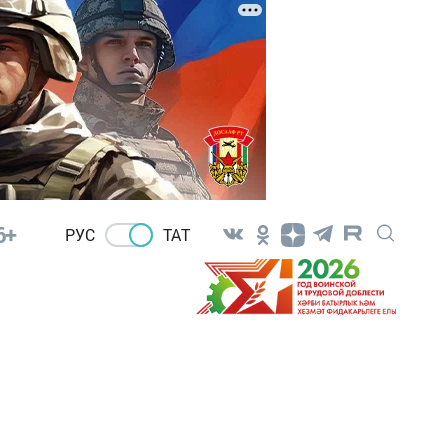
6+
РУС
ТАТ