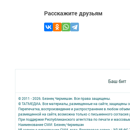
Расскажите друзьям
Баш бит
© 2011 - 2026. Безнең Чирмешән. Все права защищены.
© ТАТМЕДИА. Все материалы, размещенные на сайте, защищены з
Перепечатка, воспроизведение и распространение в любом объе
размещенной на сайте, возможна только с письменного согласия
При поддержке Республиканского агентства по печати и массов
Наименование СМИ: Безнең Чирмешән
№ записи о регистрации СМИ, дата: Реестровая запись: ЭЛ № ФС 7