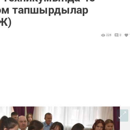
лом тапшырдылар
Ж)
226
0