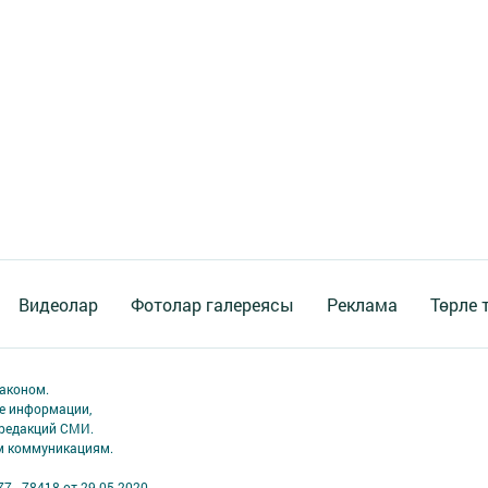
Видеолар
Фотолар галереясы
Реклама
Төрле 
аконом.
ме информации,
 редакций СМИ.
ым коммуникациям.
7 - 78418 от 29.05.2020