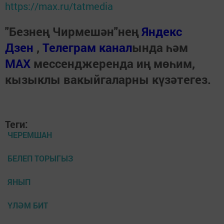
https://max.ru/tatmedia
"Безнең Чирмешән"нең
Яндекс
Дзен
,
Телеграм канал
ында һәм
МАХ
мессенджеренда иң мөһим,
кызыклы вакыйгаларны күзәтегез.
Теги:
ЧЕРЕМШАН
БЕЛЕП ТОРЫГЫЗ
ЯНЫП
ҮЛӘМ БИТ