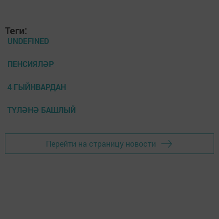
Теги:
UNDEFINED
ПЕНСИЯЛӘР
4 ГЫЙНВАРДАН
ТҮЛӘНӘ БАШЛЫЙ
Перейти на страницу новости