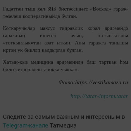
Гадәттән тыш хәл ЗЯБ бистәсендәге «Восход» гараж-
төзелеш кооперативында булган.
Коткаручылар махсус гидравлик корал ярдәмендә
гаражның ишеген ачып, хатын-кызны
«тоткынлык»тан азат иткән. Аны гаражга танышы
иртән үк бикләп калдырган булган.
Хатын-кыз медицина ярдәменнән баш тарткан һәм
билгесез юнәлештә юкка чыккан.
Фото:https://vestikamaza.ru
http://tatar-inform.tatar
Следите за самым важным и интересным в
Telegram-канале
Татмедиа