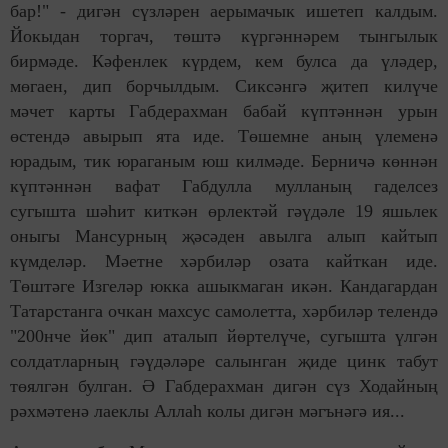
бар!" - дигән сүзләрен аерымачык ишетеп калдым.
Йокыдан торгач, төштә күргәннәрем тынгылык
бирмәде. Кәфенлек күрдем, кем булса да үләдер,
мөгаен, дип борчылдым. Сиксәнгә җитеп килүче
мәчет карты Габдерахман бабай күптәннән урын
өстендә авырып ята иде. Төшемне аның үлеменә
юрадым, тик юраганым юш килмәде. Берничә көннән
күптәннән вафат Габдулла мулланың гаделсез
сугышта шәһит киткән өрлектәй гәүдәле 19 яшьлек
оныгы Мансурның җәсәден авылга алып кайтып
күмделәр. Мәетне хәрбиләр озата кайткан иде.
Төштәге Изгеләр юкка ашыкмаган икән. Кандагардан
Татарстанга очкан махсус самолетта, хәрбиләр телендә
"200нче йөк" дип аталып йөртелүче, сугышта үлгән
солдатларның гәүдәләре салынган җиде цинк табут
төялгән булган. Ә Габдерахман дигән сүз Ходайның
рәхмәтенә лаеклы Аллаһ колы дигән мәгънәгә ия...