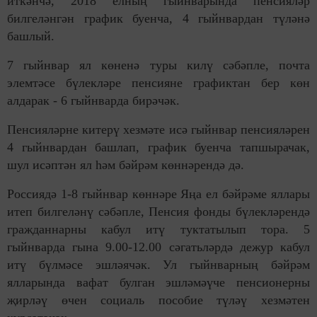
иткәнчә, 2018 елның гыйнварында пенсияләр
билгеләнгән график буенча, 4 гыйнвардан түләнә
башлый.
7 гыйнвар ял көненә туры килү сәбәпле, почта
элемтәсе бүлекләре пенсияне графиктан бер көн
алдарак - 6 гыйнварда бирәчәк.
Пенсияләрне китерү хезмәте исә гыйнвар пенсияләрен
4 гыйнвардан башлап, график буенча тапшырачак,
шул исәптән ял һәм бәйрәм көннәрендә дә.
Россиядә 1-8 гыйнвар көннәре Яңа ел бәйрәме яллары
итеп билгеләнү сәбәпле, Пенсия фонды бүлекләрендә
гражданнарны кабул итү туктатылып тора. 5
гыйнварда гына 9.00-12.00 сәгатьләрдә дежур кабул
итү бүлмәсе эшләячәк. Ул гыйнварның бәйрәм
ялларында вафат булган эшләмәүче пенсионерны
җирләү өчен социаль пособие түләү хезмәтен