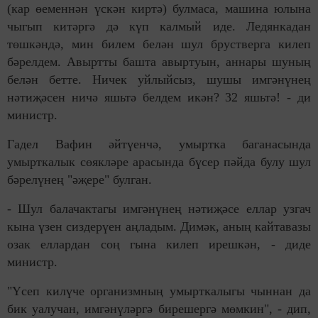
(кар өеменнән үскән киртә) булмаса, машина юлына
чыгып китәргә дә күп калмый иде. Ледянкадан
төшкәндә, мин билем белән шул брустверга килеп
бәрелдем. Авыртты башта авыртуын, аннары шуның
белән бетте. Ничек уйлыйсыз, шушы имгәнүнең
нәтиҗәсен ничә яшьтә белдем икән? 32 яшьтә! - ди
министр.
Гадел Вафин әйтүенчә, умыртка баганасында
умырткалык сөякләре арасында бүсер пәйда булу шул
бәрелүнең "әҗере" булган.
- Шул балачактагы имгәнүнең нәтиҗәсе еллар узгач
кына үзен сиздерүен аңладым. Димәк, аның кайтавазы
озак еллардан соң гына килеп ирешкән, - диде
министр.
"Үсеп килүче организмның умырткалыгы чыннан да
бик уалучан, имгәнүләргә бирешергә мөмкин", - дип,