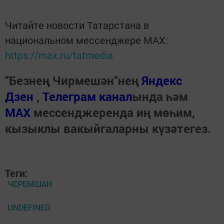
Читайте новости Татарстана в
национальном мессенджере MАХ:
https://max.ru/tatmedia
"Безнең Чирмешән"нең
Яндекс
Дзен
,
Телеграм канал
ында һәм
МАХ
мессенджеренда иң мөһим,
кызыклы вакыйгаларны күзәтегез.
Теги:
ЧЕРЕМШАН
UNDEFINED