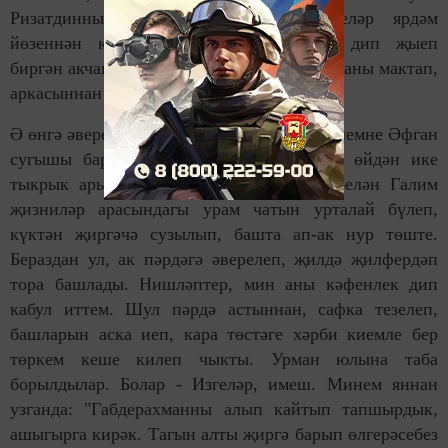
Ризатдинның кулыннан урман кисүчеләр ярдәм
йөзеннән күмү чыгымнарына тотарга дип җыеп
биргән акчаны алгач, шатлыклы кыяфәттә аны мактап,
аркасыннан сөяргә кереште...
Ә өнгә әверелгән тагын бер гыйбрәтле төшемне Әфган
сугышы барган вакытта күрдем. Безнең өйдән ике
тыкрык ары мулла Габдулла абзыйлар белән Галим
җизниләр арасындагы урам чатын урталай бүлеп,
күктән җиргәчә сузылып, башта ап-ак нур төште.
Бераздан ул, ак пәрдәгә әверелеп, җилдә җилфердәп
тора башлады. Нишләптер, мин аны кәфенлек дип
кабул иттем. Шул пәрдә астыннан, сафка тезелеп,
башларын аска иеп, кара төстәге хәрби киемле бер
төркем кеше килеп чыкты. Урман юлына таба
борылдылар. Болар - Изгеләр, имеш. Минем яннан
узганда: "Габдерахманны алып кайтып тапшырдык,
ашыгырга кирәк. Тагын алты җиргә барып өлгерәсебез