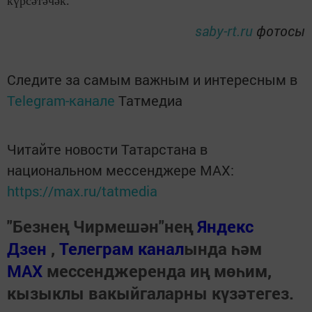
күрсәтәчәк.
saby-rt.ru
фотосы
Следите за самым важным и интересным в
Telegram-канале
Татмедиа
Читайте новости Татарстана в
национальном мессенджере MАХ:
https://max.ru/tatmedia
"Безнең Чирмешән"нең
Яндекс
Дзен
,
Телеграм канал
ында һәм
МАХ
мессенджеренда иң мөһим,
кызыклы вакыйгаларны күзәтегез.