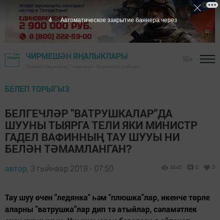
3
Автоматическое закрытие баннера через
ЧИРМЕШӘН ЯҢАЛЫКЛАРЫ
16+
"Безнең Чирмешән" газетасы - Чирмешән районы
БЕЛЕП ТОРЫГЫЗ
БЕЛГЕЧЛӘР "ВАТРУШКАЛАР”ДА
ШУУНЫ ТЫЯРГА ТЕЛИ ЯКИ МИНИСТР
ГАДЕЛ ВАФИННЫҢ ТАУ ШУУЫ НИ
БЕЛӘН ТӘМАМЛАНГАН?
автор,
3 гыйнвар 2018 - 07:50
4645
0
0
Тау шуу өчен "ледянка" һәм "плюшка"лар, икенче төрле
аларны "ватрушка"лар дип тә атыйлар, сәламәтлек