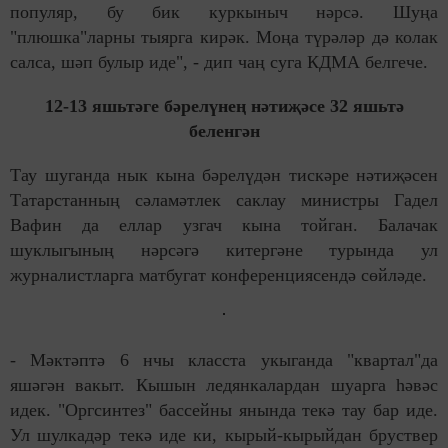
популяр, бу бик куркыныч нәрсә. Шуңа
"плюшка"ларны тыярга кирәк. Моңа түрәләр дә колак
салса, шәп булыр иде", - дип чаң суга КДМА белгече.
12-13 яшьтәге бәрелүнең нәтиҗәсе 32 яшьтә
беленгән
Тау шуганда нык кына бәрелүдән тискәре нәтиҗәсен
Татарстанның сәламәтлек саклау министры Гадел
Вафин да еллар узгач кына тойган. Балачак
шуклыгының нәрсәгә китергәне турында ул
журналистларга матбугат конференциясендә сөйләде.
- Мәктәптә 6 нчы класста укыганда "квартал"да
яшәгән вакыт. Кышын ледянкалардан шуарга һәвәс
идек. "Оргсинтез" бассейны янында текә тау бар иде.
Ул шулкадәр текә иде ки, кырый-кырыйдан бруствер