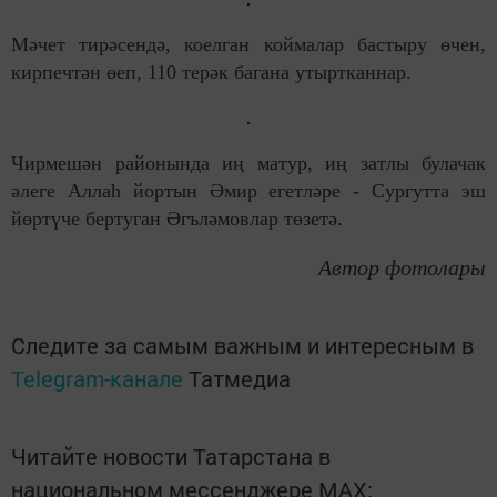
Мәчет тирәсендә, коелган коймалар бастыру өчен,
кирпечтән өеп, 110 терәк багана утыртканнар.
Чирмешән районында иң матур, иң затлы булачак
әлеге Аллаһ йортын Әмир егетләре - Сургутта эш
йөртүче бертуган Әгъләмовлар төзетә.
Автор фотолары
Следите за самым важным и интересным в
Telegram-канале
Татмедиа
Читайте новости Татарстана в
национальном мессенджере MАХ: