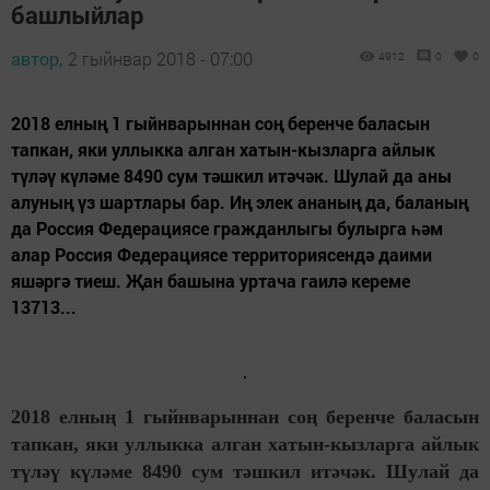
башлыйлар
автор,
2 гыйнвар 2018 - 07:00
4912
0
0
2018 елның 1 гыйнварыннан соң беренче баласын
тапкан, яки уллыкка алган хатын-кызларга айлык
түләү күләме 8490 сум тәшкил итәчәк. Шулай да аны
алуның үз шартлары бар. Иң элек ананың да, баланың
да Россия Федерациясе гражданлыгы булырга һәм
алар Россия Федерациясе территориясендә даими
яшәргә тиеш. Җан башына уртача гаилә кереме
13713...
2018 елның 1 гыйнварыннан соң беренче баласын
тапкан, яки уллыкка алган хатын-кызларга айлык
түләү күләме 8490 сум тәшкил итәчәк. Шулай да