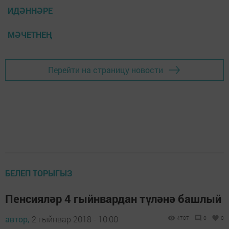
ИДӘННӘРЕ
МӘЧЕТНЕҢ
Перейти на страницу новости
БЕЛЕП ТОРЫГЫЗ
Пенсияләр 4 гыйнвардан түләнә башлый
автор,
2 гыйнвар 2018 - 10:00
4707
0
0