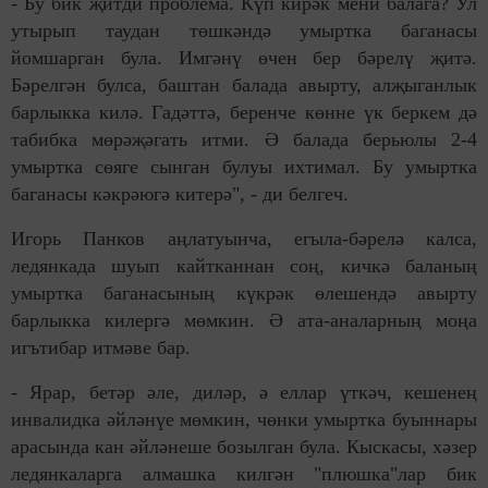
- Бу бик җитди проблема. Күп кирәк мени балага? Ул
утырып таудан төшкәндә умыртка баганасы
йомшарган була. Имгәнү өчен бер бәрелү җитә.
Бәрелгән булса, баштан балада авырту, алҗыганлык
барлыкка килә. Гадәттә, беренче көнне үк беркем дә
табибка мөрәҗәгать итми. Ә балада берьюлы 2-4
умыртка сөяге сынган булуы ихтимал. Бу умыртка
баганасы кәкрәюгә китерә", - ди белгеч.
Игорь Панков аңлатуынча, егыла-бәрелә калса,
ледянкада шуып кайтканнан соң, кичкә баланың
умыртка баганасының күкрәк өлешендә авырту
барлыкка килергә мөмкин. Ә ата-аналарның моңа
игътибар итмәве бар.
- Ярар, бетәр әле, диләр, ә еллар үткәч, кешенең
инвалидка әйләнүе мөмкин, чөнки умыртка буыннары
арасында кан әйләнеше бозылган була. Кыскасы, хәзер
ледянкаларга алмашка килгән "плюшка"лар бик