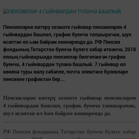
Пенсияләрне китерү хезмәте гыйнвар пенсияләрен 4
гыйнвардан башлап, график буенча тапшырачак, шул
исәптән ял һәм бәйрәм көннәрендә дә. РФ Пенсия
фондының Татарстан буенча бүлеге хәбәр иткәнчә, 2018
елның гыйнварында пенсияләр билгеләнгән график
буенча, 4 гыйнвардан түләнә башлый. 7 гыйнвар ял
көненә туры килү сәбәпле, почта элемтәсе бүлекләре
пенсияне графиктан бер...
Пенсияләрне китерү хезмәте гыйнвар пенсияләрен
4 гыйнвардан башлап, график буенча тапшырачак,
шул исәптән ял һәм бәйрәм көннәрендә дә.
РФ Пенсия фондының Татарстан буенча бүлеге хәбәр