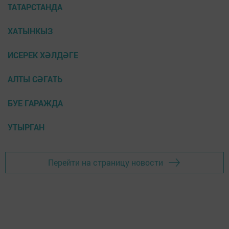
ТАТАРСТАНДА
ХАТЫНКЫЗ
ИСЕРЕК ХӘЛДӘГЕ
АЛТЫ СӘГАТЬ
БУЕ ГАРАЖДА
УТЫРГАН
Перейти на страницу новости