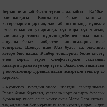
Беркөнне әнкәй белән туган авылыбыз - Кайбыч
районындагы Кошманга бәйле кызыклы
хатирәләрне яңартып, чәй табыны янында күңелле
генә гәпләшеп утырганда, сүз иярә сүз чыгып,
кайчандыр төштә күргәннәребезнең өндә чынга
ашуына бәйле гыйбрәтле вакыйгаларны искә
төшердек. Шөкер, яше 87дә булса да, әнкәйнең
хәтере бик яхшы. Кайбер төшләрнең безне кисәтү
өчен кереп, төрле хәвеф-хәтәрдән сакланып
калырга ярдәм итүе сер түгел. Фаҗигале, вакытсыз
үлем-китемнәр турында алдан искәрткән төшләр дә
кергәли.
- Күршебез Нуретдин энесе Ризатдин, авылдашыбыз
Равил белән бергәләп, үзләренә йорт салырга буралык
бүрәнәләр кисеп алып кайту өчен Мари Элга киткәч,
таң алдыннан бик куркыныч төш күреп уяндым, - дип