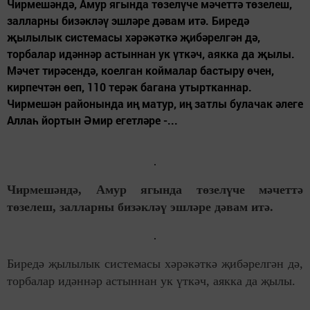
Чирмешәндә, Амур ягында төзелүче мәчеттә төзелеш,
залларны бизәкләү эшләре дәвам итә. Биредә
җылылык системасы хәрәкәткә җибәрелгән дә,
торбалар идәннәр астыннан ук үткәч, аякка да җылы.
Мәчет тирәсендә, коелган коймалар бастыру өчен,
кирпечтән өеп, 110 терәк багана утыртканнар.
Чирмешән районында иң матур, иң затлы булачак әлеге
Аллаһ йортын Әмир егетләре -...
Чирмешәндә, Амур ягында төзелүче мәчеттә
төзелеш, залларны бизәкләү эшләре дәвам итә.
Биредә җылылык системасы хәрәкәткә җибәрелгән дә,
торбалар идәннәр астыннан ук үткәч, аякка да җылы.