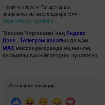
Читайте новости Татарстана в
национальном мессенджере MАХ:
https://max.ru/tatmedia
"Безнең Чирмешән"нең
Яндекс
Дзен
,
Телеграм канал
ында һәм
МАХ
мессенджеренда иң мөһим,
кызыклы вакыйгаларны күзәтегез.
Оставляйте реакции