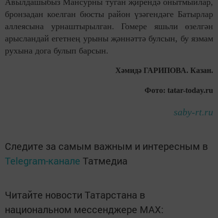
Авылдашыбыз Мансурны туган җирендә онытмыйлар,
бронзадан коелган бюсты район үзәгендәге Батырлар
аллеясына урнаштырылган. Гомере яшьли өзелгән
арысландай егетнең урыны җәннәттә булсын, бу язмам
рухына дога булып барсын.
Хәмидә ГАРИПОВА. Казан.
Фото: tatar-today.ru
saby-rt.ru
Следите за самым важным и интересным в
Telegram-канале
Татмедиа
Читайте новости Татарстана в
национальном мессенджере MАХ: