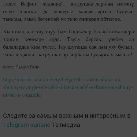
Гадел Вафин "ледянка", "ватрушка"ларның имгәнү
өчен чыннан да мәкерле мавыктыргыч булуын
таныды, әмма бөтенләй үк тыю фикерен әйтмәде.
Кышның әле тау шуу һәм башкалар белән кинәндерә
торган көннәре алда. Тауга барсак, үзебез дә
балалардан ким түгел. Тау шуганда сак һәм уяу булып,
чана-ледянка, ватрушкалар корбаны булырга язмасын!
Фото: Рамил Гали
http://intertat.tatar/society/belgechl-r-vatrushkalar-da-
shuuny-tyyarga-teli-yaki-ministr-gadel-vafinny-tau-shuuy-
ni-bel-n-t-mamla/
Следите за самым важным и интересным в
Telegram-канале
Татмедиа