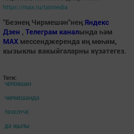
https://max.ru/tatmedia
"Безнең Чирмешән"нең
Яндекс
Дзен
,
Телеграм канал
ында һәм
МАХ
мессенджеренда иң мөһим,
кызыклы вакыйгаларны күзәтегез.
Теги:
ЧЕРЕМШАН
ЧИРМЕШӘНДӘ
ТӨЗЕЛҮЧЕ
ДӘ ҖЫЛЫ