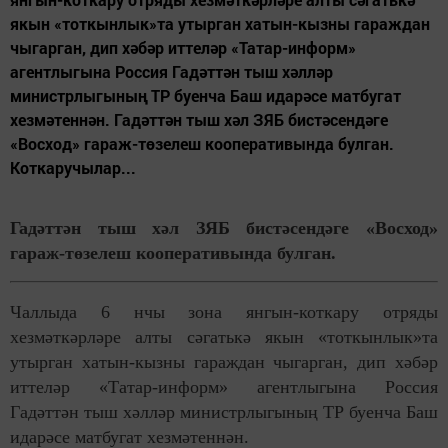
якын «тоткынлык»та утырган хатын-кызны гараждан
чыгарган, дип хәбәр иттеләр «Татар-информ»
агентлыгына Россия Гадәттән тыш хәлләр
министрлыгының ТР буенча Баш идарәсе матбугат
хезмәтеннән. Гадәттән тыш хәл ЗЯБ бистәсендәге
«Восход» гараж-төзелеш кооперативында булган.
Коткаручылар...
Гадәттән тыш хәл ЗЯБ бистәсендәге «Восход»
гараж-төзелеш кооперативында булган.
Чаллыда 6 нчы зона янгын-коткару отряды
хезмәткәрләре алты сәгатькә якын «тоткынлык»та
утырган хатын-кызны гараждан чыгарган, дип хәбәр
иттеләр «Татар-информ» агентлыгына Россия
Гадәттән тыш хәлләр министрлыгының ТР буенча Баш
идарәсе матбугат хезмәтеннән.