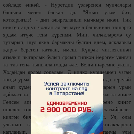
сөйләде әнкәй. - Нуретдин үзләренең мунчалары
башына менеп баскан да: "Янып үләм бит,
коткарыгыз!" - дип ачыргаланып кычкыра икән. Тик
никтер аңа ут чолгап алган мунча башыннан төшәргә
ярдәм итүче генә күренми. Мин, чиләкләремә су
тутырып, шул якка бармакчы булган идем, аякларым
җиргә берегеп каткан, имеш. Күкрәк читлегеннән
атылып чыгарлык булып ярсып типкән йөрәгем уянгач
та тиз генә тынычланмады әле. Белгәннәремне укып,
Ходайдан ярдәм сорадым. Ә кичкә күршемнең узган
төндә урман эчендәге каравылчы будкасында тереләй
янып күмерләнеп каткан мәете калдыкларын урын
җәймәсенә төйнәп алып кайттылар. Шул чакта әнисе
Гөлсем апаның үз-үзен тотышы иңнәренә кинәт
ишелеп төшкән зур хәсрәттән акылына зәгыйфьлек
килгән бичара кешенеке сыман тоелды. Ул, олы
улының гәүдәсеннән калган күмер кисәкләренә
капланып, күз яше түкмәде, ә уртанчы улы