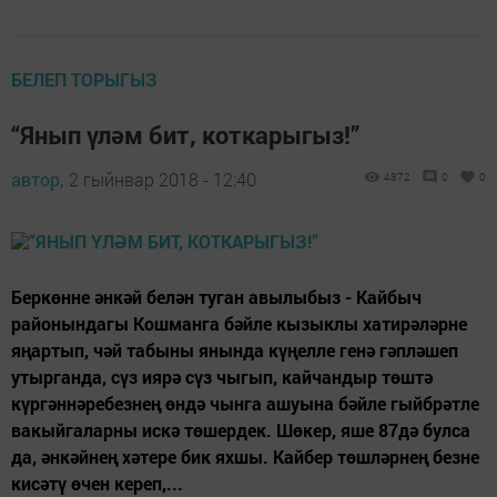
БЕЛЕП ТОРЫГЫЗ
“Янып үләм бит, коткарыгыз!”
автор,
2 гыйнвар 2018 - 12:40
4872
0
0
Беркөнне әнкәй белән туган авылыбыз - Кайбыч
районындагы Кошманга бәйле кызыклы хатирәләрне
яңартып, чәй табыны янында күңелле генә гәпләшеп
утырганда, сүз иярә сүз чыгып, кайчандыр төштә
күргәннәребезнең өндә чынга ашуына бәйле гыйбрәтле
вакыйгаларны искә төшердек. Шөкер, яше 87дә булса
да, әнкәйнең хәтере бик яхшы. Кайбер төшләрнең безне
кисәтү өчен кереп,...