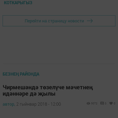
КОТКАРЫГЫЗ
Перейти на страницу новости
БЕЗНЕҢ РАЙОНДА
Чирмешәндә төзелүче мәчетнең
идәннәре дә җылы
автор,
2 гыйнвар 2018 - 12:00
5072
0
0