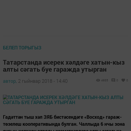
БЕЛЕП ТОРЫГЫЗ
Татарстанда исерек хәлдәге хатын-кыз
алты сәгать буе гаражда утырган
автор,
2 гыйнвар 2018 - 14:40
4935
0
0
Гадәттән тыш хәл ЗЯБ бистәсендәге «Восход» гараж-
төзелеш кооперативында булган. Чаллыда 6 нчы зона
янгын-коткару отряды хезмәткәрләре алты сәгатькә