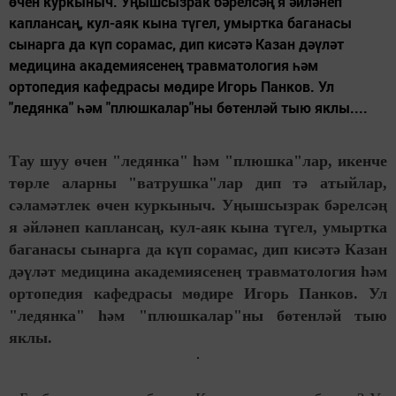
өчен куркыныч. Уңышсызрак бәрелсәң я әйләнеп
каплансаң, кул-аяк кына түгел, умыртка баганасы
сынарга да күп сорамас, дип кисәтә Казан дәүләт
медицина академиясенең травматология һәм
ортопедия кафедрасы мөдире Игорь Панков. Ул
"ледянка" һәм "плюшкалар"ны бөтенләй тыю яклы....
Тау шуу өчен "ледянка" һәм "плюшка"лар, икенче
төрле аларны "ватрушка"лар дип тә атыйлар,
сәламәтлек өчен куркыныч. Уңышсызрак бәрелсәң
я әйләнеп каплансаң, кул-аяк кына түгел, умыртка
баганасы сынарга да күп сорамас, дип кисәтә Казан
дәүләт медицина академиясенең травматология һәм
ортопедия кафедрасы мөдире Игорь Панков. Ул
"ледянка" һәм "плюшкалар"ны бөтенләй тыю
яклы.