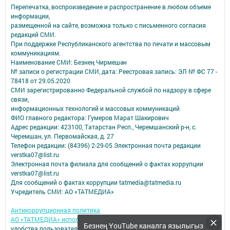
Перепечатка, воспроизведение и распространение в любом объеме
информации,
размещенной на сайте, возможна только с письменного согласия
редакций СМИ.
При поддержке Республиканского агентства по печати и массовым
коммуникациям.
Наименование СМИ: Безнең Чирмешән
№ записи о регистрации СМИ, дата: Реестровая запись: ЭЛ № ФС 77 -
78418 от 29.05.2020
СМИ зарегистрированно Федеральной службой по надзору в сфере
связи,
информационных технологий и массовых коммуникаций
ФИО главного редактора: Гумеров Марат Шакирович
Адрес редакции: 423100, Татарстан Респ., Черемшанский р-н, с.
Черемшан, ул. Первомайская, д. 27
Телефон редакции: (84396) 2-29-05 Электронная почта редакции
verstka07@list.ru
Электронная почта филиала для сообщений о фактах коррупции
verstka07@list.ru
Для сообщений о фактах коррупции tatmedia@tatmedia.ru
Учредитель СМИ: АО «ТАТМЕДИА»
Антикоррупционная политика
АО «ТАТМЕДИА» использует «cookie»
для персонализации сервисов и
Безнең YouTube каналга язылыгыз
удобства пользователей сайтом.