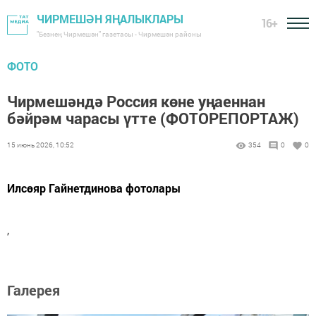
ЧИРМЕШӘН ЯҢАЛЫКЛАРЫ
16+
"Безнең Чирмешән" газетасы - Чирмешән районы
ФОТО
Чирмешәндә Россия көне уңаеннан
бәйрәм чарасы үтте (ФОТОРЕПОРТАЖ)
15 июнь 2026, 10:52
354
0
0
Илсөяр Гайнетдинова фотолары
,
Галерея