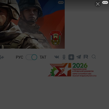
6+
РУС
ТАТ