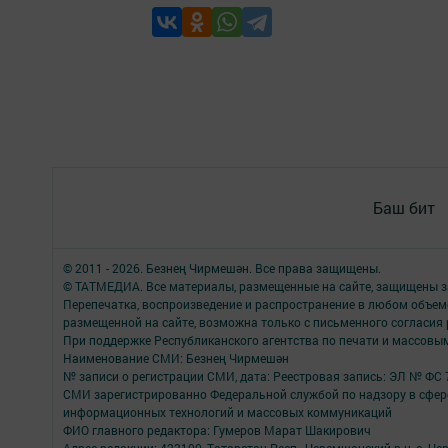
Баш бит
© 2011 - 2026. Безнең Чирмешән. Все права защищены.
© ТАТМЕДИА. Все материалы, размещенные на сайте, защищены з
Перепечатка, воспроизведение и распространение в любом объе
размещенной на сайте, возможна только с письменного согласия
При поддержке Республиканского агентства по печати и массов
Наименование СМИ: Безнең Чирмешән
№ записи о регистрации СМИ, дата: Реестровая запись: ЭЛ № ФС 7
СМИ зарегистрированно Федеральной службой по надзору в сфере
информационных технологий и массовых коммуникаций
ФИО главного редактора: Гумеров Марат Шакирович
Адрес редакции: 423100, Татарстан Респ., Черемшанский р-н, с. Че