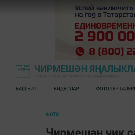
ЧИРМЕШӘН ЯҢАЛЫКЛ
"Безнең Чирмешән" газетасы - Чирмешән районы
БАШ БИТ
ВИДЕОЛАР
ФОТОЛАР ГАЛЕР
ФОТО
Чирмешән чик с