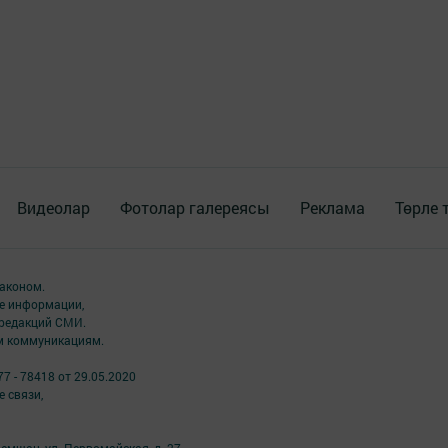
Видеолар
Фотолар галереясы
Реклама
Төрле 
аконом.
ме информации,
 редакций СМИ.
ым коммуникациям.
7 - 78418 от 29.05.2020
 связи,
ремшан, ул. Первомайская, д. 27