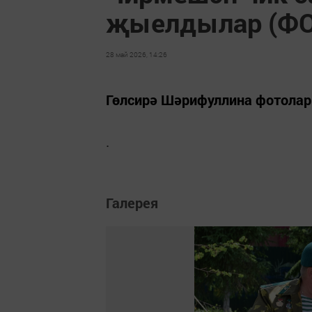
җыелдылар (Ф
28 май 2026, 14:26
Гөлсирә Шәрифуллина фотола
.
Галерея