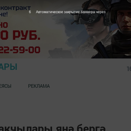
5
Автоматическое закрытие баннера через
АРЫ
1
ЕЯСЫ
РЕКЛАМА
акчылары янә бергә