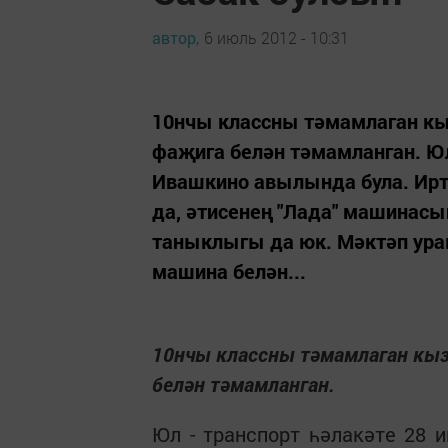
автор,
6 июль 2012 - 10:31
10нчы классны тәмамлаган к
фаҗига белән тәмамланган. Юл
Ивашкино авылында була. Иртә
да, әтисенең "Лада" машинасы
таныклыгы да юк. Мәктәп ура
машина белән...
10нчы классны тәмамлаган кы
белән тәмамланган.
Юл - транспорт һәлакәте 28 