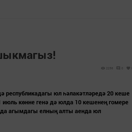
шыкмагыз!
2256
0
дә республикадагы юл һәлакәтләредә 20 кеше
. 1 июль көнне генә дә юлда 10 кешенең гомере
онда агымдагы елның алты аенда юл