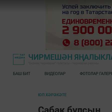
ЧИРМЕШӘН ЯҢАЛЫКЛ
"Безнең Чирмешән" газетасы - Чирмешән районы
БАШ БИТ
ВИДЕОЛАР
ФОТОЛАР ГАЛЕР
ЮЛ ХӘРӘКӘТЕ
Сабак булсын