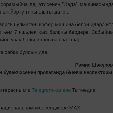
, сорамыйча да, әтисенең "Лада" машинасынд
аның йөртү таныклыгы да юк.
алигъ булмаган шофер машина белән идарә ит
а һәм 7 яшьлек кыз баланы бәрдерә. Сабыйн
айон үзәк больницасына озаталар.
гә сабак булсын иде.
Рәмис Шәкүров
бүлекчәсенең пропаганда буенча инспекторы
интересным в
Telegram-канале
Татмедиа
в национальном мессенджере MАХ: