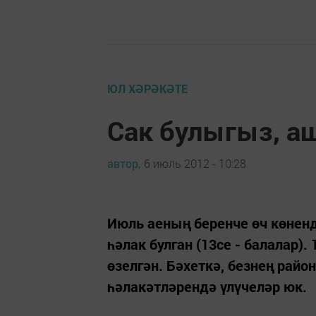
ЮЛ ХӘРӘКӘТЕ
Сак булыгыз, а
автор,
6 июль 2012 - 10:28
Июль аеның беренче өч көнен
һәлак булган (13се - балалар)
өзелгән. Бәхеткә, безнең рай
һәлакәтләрендә үлүчеләр юк.