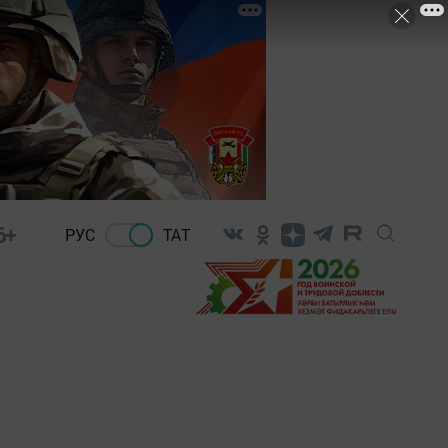
6+
РУС
ТАТ