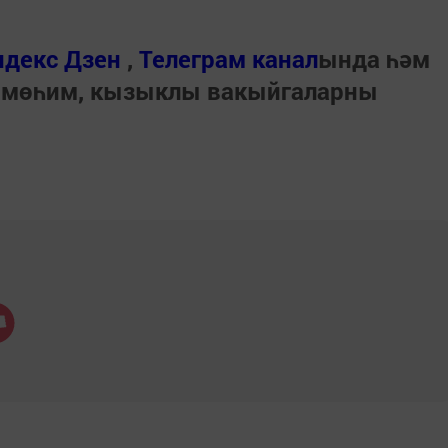
ндекс Дзен
,
Телеграм канал
ында һәм
 мөһим, кызыклы вакыйгаларны