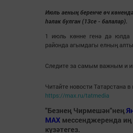
Июль аеның беренче өч көненд
һәлак булган (13се - балалар).
1 июль көнне генә дә юлда 
районда агымдагы елның алты
Следите за самым важным и 
Читайте новости Татарстана 
https://max.ru/tatmedia
"Безнең Чирмешән"нең
Я
МАХ
мессенджеренда иң
күзәтегез.