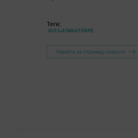
Теги:
ЮЛ ҺӘЛАКӘТЛӘРЕ
Перейти на страницу новости