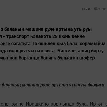
2251
0
ыз баланың машина руле артына утыруы
 - транспорт һәлакәте 28 июнь көнне
нге сәгатьтә 16 яшьлек кыз бала, сорамыйча
нда йөрергә чыгып китә. Билгеле, аның йөртү
мыннан барганда балигъ булмаган шофер
з баланың машина руле артына утыруы фаҗига
июнь көнне Ивашкино авылында була. Иртәнг