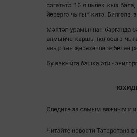
сәгатьтә 16 яшьлек кыз бала
йөрергә чыгып китә. Билгеле, 
Мәктәп урамыннан барганда б
алмыйча каршы полосага чыг
авыр тән җәрәхәтләре белән р
Бу вакыйга башка әти - әниләр
ЮХИДИ 
Следите за самым важным и 
Читайте новости Татарстана 