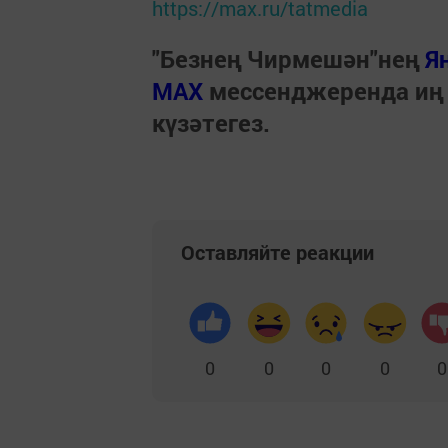
https://max.ru/tatmedia
"Безнең Чирмешән"нең
Я
МАХ
мессенджеренда иң
күзәтегез.
Оставляйте реакции
0
0
0
0
0