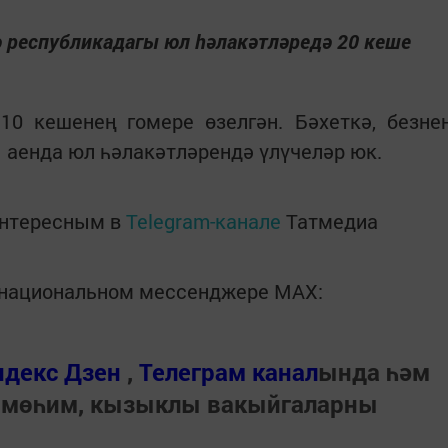
ә республикадагы юл һәлакәтләредә 20 кеше
10 кешенең гомере өзелгән. Бәхеткә, безне
 аенда юл һәлакәтләрендә үлүчеләр юк.
интересным в
Telegram-канале
Татмедиа
в национальном мессенджере MАХ:
ндекс Дзен
,
Телеграм канал
ында һәм
 мөһим, кызыклы вакыйгаларны