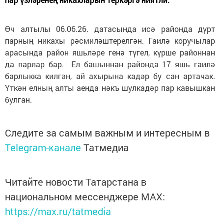
Өч алтылы 06.06.26. датасында исә районда дүрт
парның никахы рәсмиләштерелгән. Гаилә коручылар
арасында район яшьләре генә түгел, күрше районнан
да парлар бар. Ел башыннан районда 17 яшь гаилә
барлыкка килгән, ай ахырына кадәр бу сан артачак.
Үткән елның алты аенда нәкъ шулкадәр пар кавышкан
булган.
Следите за самым важным и интересным в
Telegram-канале
Татмедиа
Читайте новости Татарстана в
национальном мессенджере MАХ:
https://max.ru/tatmedia