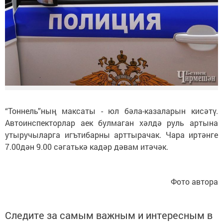
“Тоннель”ның максаты - юл бәла-казаларын кисәтү.
Автоинспекторлар аек булмаган хәлдә руль артына
утыручыларга игътибарны арттырачак. Чара иртәнге
7.00дән 9.00 сәгатькә кадәр дәвам итәчәк.
Фото автора
Следите за самым важным и интересным в