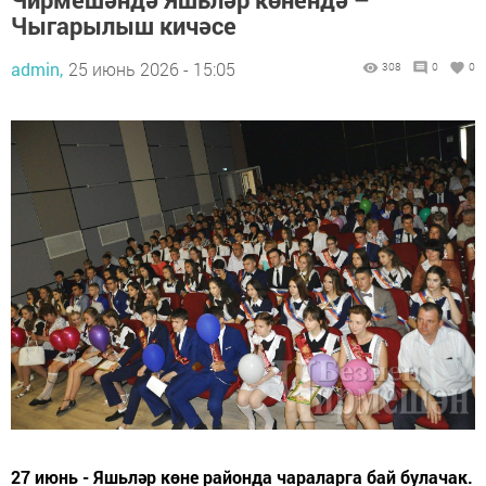
Чыгарылыш кичәсе
admin,
25 июнь 2026 - 15:05
308
0
0
27 июнь - Яшьләр көне районда чараларга бай булачак.