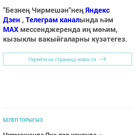
"Безнең Чирмешән"нең
Яндекс
Дзен
,
Телеграм канал
ында һәм
МАХ
мессенджеренда иң мөһим,
кызыклы вакыйгаларны күзәтегез.
Перейти на страницу новости
БЕЛЕП ТОРЫГЫЗ
Чирмешәндә Яшьләр көнендә –