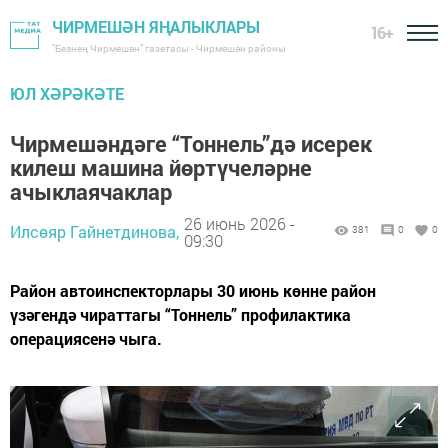
ЧИРМЕШӘН ЯҢАЛЫКЛАРЫ
16+
"Безнең Чирмешән" газетасы - Чирмешән районы
ЮЛ ХӘРӘКӘТЕ
Чирмешәндәге “Тоннель”дә исерек
килеш машина йөртүчеләрне
ачыклаячаклар
26 июнь 2026 -
Илсөяр Гайнетдинова,
381
0
0
09:30
Район автоинспекторлары 30 июнь көнне район
үзәгендә чираттагы “Тоннель” профилактика
операциясенә чыга.