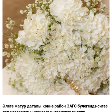
Әлеге матур даталы көнне район ЗАГС бүлегендә сигез
пар үзләренең никахларын теркәргә ниятли.