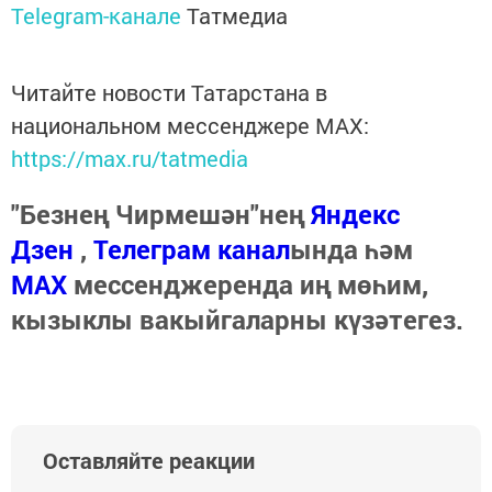
Telegram-канале
Татмедиа
Читайте новости Татарстана в
национальном мессенджере MАХ:
https://max.ru/tatmedia
"Безнең Чирмешән"нең
Яндекс
Дзен
,
Телеграм канал
ында һәм
МАХ
мессенджеренда иң мөһим,
кызыклы вакыйгаларны күзәтегез.
Оставляйте реакции