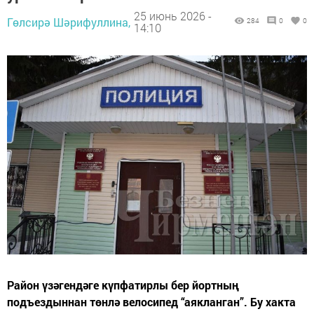
25 июнь 2026 -
Гөлсирә Шәрифуллина,
284
0
0
14:10
Район үзәгендәге күпфатирлы бер йортның
подъездыннан төнлә велосипед “аякланган”. Бу хакта