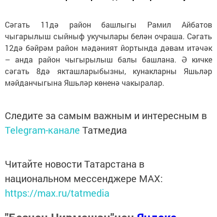
Сәгать 11дә район башлыгы Рамил Айбатов
чыгарылыш сыйныф укучылары белән очраша. Сәгать
12дә бәйрәм район мәдәният йортында дәвам итәчәк
– анда район чыгырылыш балы башлана. Ә кичке
сәгать 8дә якташларыбызны, кунакларны Яшьләр
мәйданчыгына Яшьләр көненә чакыралар.
Следите за самым важным и интересным в
Telegram-канале
Татмедиа
Читайте новости Татарстана в
национальном мессенджере MАХ:
https://max.ru/tatmedia