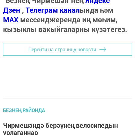
"Безнең Чирмешән"нең
Яндекс
Дзен
,
Телеграм канал
ында һәм
МАХ
мессенджеренда иң мөһим,
кызыклы вакыйгаларны күзәтегез.
Перейти на страницу новости
БЕЗНЕҢ РАЙОНДА
Чирмешәндә берәүнең велосипедын
урлаганнар