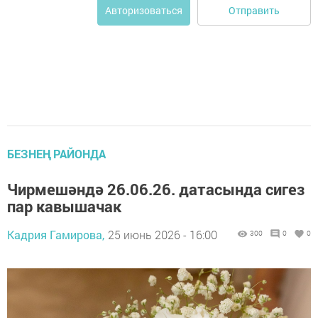
Отправить
Авторизоваться
БЕЗНЕҢ РАЙОНДА
Чирмешәндә 26.06.26. датасында сигез
пар кавышачак
Кадрия Гамирова,
25 июнь 2026 - 16:00
300
0
0