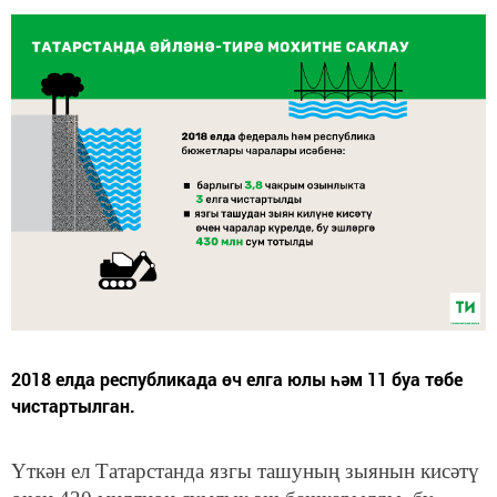
2018 елда республикада өч елга юлы һәм 11 буа төбе
чистартылган.
Үткән ел Татарстанда язгы ташуның зыянын кисәтү