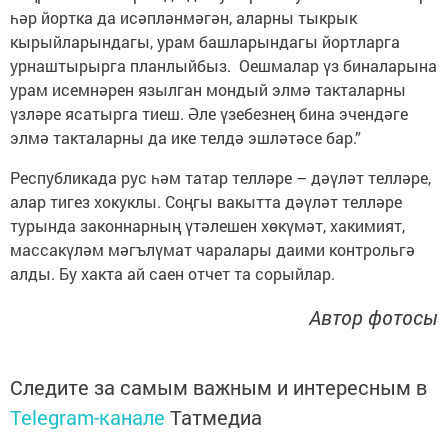
һәр йортка да исәпләнмәгән, аларны тыкрык
кырыйларындагы, урам башларындагы йортларга
урнаштырырга планлыйбыз. Оешмалар үз биналарына
урам исемнәрен язылган мондый элмә такталарны
үзләре ясатырга тиеш. Әле үзебезнең бина эчендәге
элмә такталарны да ике телдә эшләтәсе бар.”
Республикада рус һәм татар телләре – дәүләт телләре,
алар тигез хокуклы. Соңгы вакытта дәүләт телләре
турында законнарның үтәлешен хөкүмәт, хакимият,
массакүләм мәгълүмат чаралары даими контрольгә
алды. Бу хакта ай саен отчет та сорыйлар.
Автор фотосы
Следите за самым важным и интересным в
Telegram-канале
Татмедиа