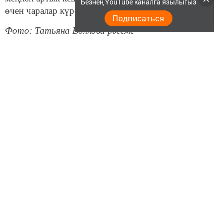
Безнең YouTube каналга язылыгыз
өчен чаралар күрелде.
Подписаться
Фото: Татьяна Волкова рәсеме
Бу хакта тулырак:
https://tatar-
inform.tatar/news/2019/03/28/183415/
Следите за самым важным и интересным в
Telegram-канале
Татмедиа
Читайте новости Татарстана в
национальном мессенджере MАХ:
https://max.ru/tatmedia
"Безнең Чирмешән"нең
Яндекс