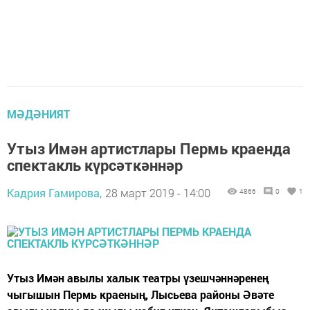
МӘДӘНИЯТ
Утыз Имән артистлары Пермь краенда
спектакль күрсәткәннәр
Кадрия Гамирова,
28 март 2019 - 14:00
4866
0
1
Утыз Имән авылы халык театры үзешчәннәренең
чыгышын Пермь краеның, Лысьева районы Әвәте