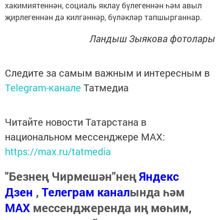
хакимиятеннән, социаль яклау бүлегеннән һәм авыл
җирлегеннән дә килгәннәр, бүләкләр тапшырганнар.
Ландыш Зыякова фотолары
Следите за самым важным и интересным в
Telegram-канале
Татмедиа
Читайте новости Татарстана в
национальном мессенджере MАХ:
https://max.ru/tatmedia
"Безнең Чирмешән"нең
Яндекс
Дзен
,
Телеграм канал
ында һәм
МАХ
мессенджеренда иң мөһим,