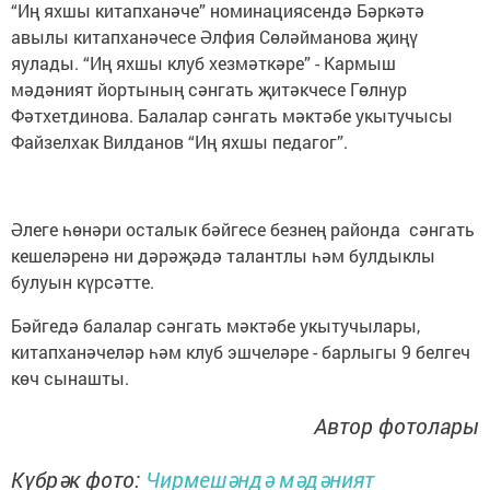
“Иң яхшы китапханәче” номинациясендә Бәркәтә
авылы китапханәчесе Әлфия Сөләйманова җиңү
яулады. “Иң яхшы клуб хезмәткәре” - Кармыш
мәдәният йортының сәнгать җитәкчесе Гөлнур
Фәтхетдинова. Балалар сәнгать мәктәбе укытучысы
Файзелхак Вилданов “Иң яхшы педагог”.
Әлеге һөнәри осталык бәйгесе безнең районда сәнгать
кешеләренә ни дәрәҗәдә талантлы һәм булдыклы
булуын күрсәтте.
Бәйгедә балалар сәнгать мәктәбе укытучылары,
китапханәчеләр һәм клуб эшчеләре - барлыгы 9 белгеч
көч сынашты.
Автор фотолары
Күбрәк фото:
Чирмешәндә мәдәният