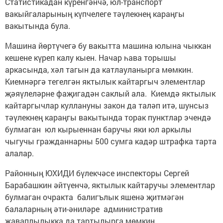
Статистикадан күренгәнчә, юл-транспорт
вакыйгаларының күпчелеге тәүлекнең караңгы
вакытында була.
Машина йөртүчегә бу вакытта машина юлына чыккан
кешене күреп калу кыен. Начар һава торышы
аркасында, хәл тагын да катлауланырга мөмкин.
Киемнәргә тегелгән яктылык кайтаргыч элементлар
җәяүлеләрне фаҗигадән саклый ала. Киемдә яктылык
кайтаргычлар куллануны закон да таләп итә, шунсыз
тәүлекнең караңгы вакытында торак пунктлар эчендә
булмаган юл кырыеннан баручы яки юл аркылы
чыгучы гражданнарны 500 сумга кадәр штрафка тарта
алалар.
Районның ЮХИДИ бүлекчәсе инспекторы Сергей
Барабашкин әйтүенчә, яктылык кайтаручы элементлар
булмаган очракта балигълык яшенә җитмәгән
балаларның әти-әниләре административ
җаваплылыкка да тартылырга мөмкин.