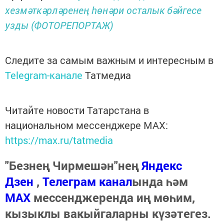
хезмәткәрләренең һөнәри осталык бәйгесе
узды (ФОТОРЕПОРТАЖ)
Следите за самым важным и интересным в
Telegram-канале
Татмедиа
Читайте новости Татарстана в
национальном мессенджере MАХ:
https://max.ru/tatmedia
"Безнең Чирмешән"нең
Яндекс
Дзен
,
Телеграм канал
ында һәм
МАХ
мессенджеренда иң мөһим,
кызыклы вакыйгаларны күзәтегез.