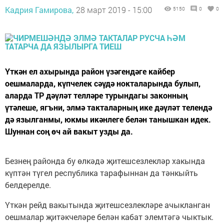
Кадрия Гамирова,
28 март 2019 - 15:00
5150
0
0
Үткән ел ахырында район үзәгендәге кайбер
оешмаларда, күпчелек сәүдә нокталарында булып,
аларда ТР дәүләт телләре турындагы законның
үтәлеше, ягъни, элмә такталарның ике дәүләт телендә
дә язылганмы, юкмы икәнлеге белән танышкан идек.
Шуннан соң өч ай вакыт узды да.
Безнең районда бу өлкәдә җитешсезлекләр хакында
күптән түгел республика тарафыннан да тәнкыйть
белдерелде.
Үткән рейд вакытында җитешсезлекләре ачыкланган
оешмалар җитәкчеләре белән кабат элемтәгә чыктык.