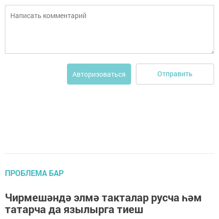
Отправить
Авторизоваться
ПРОБЛЕМА БАР
Чирмешәндә элмә такталар русча һәм
татарча да язылырга тиеш