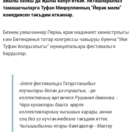
авылы халкы да җылы кабул иткән. Якташларыбыз
тамашачыларга Туфан Миңнуллинның “Йөрәк маем”
комедиясен тәкъдим иткәннәр.
Безнең үзешчәннәр Пермь крае мәдәният министрлыгы
һәм Бөтендөнья татар конгрессы чакыруы буенча “Ике
Туфан йолдызлыгы” муниципальара фестивальгә
бардылар.
-Әлеге фестивальдә Татарстаныбыз
язучылары белән дә очраштык, - ди
коллективның җитәкчесе Рушания Әминова. -
Чара кунаклары башта җирле
коллективларның чыгышын карады, аннан
соң без үз күчтәнәчебезне тәкъдим иттек.
Чыгышыбызны югары бәяләделәр - Мактау