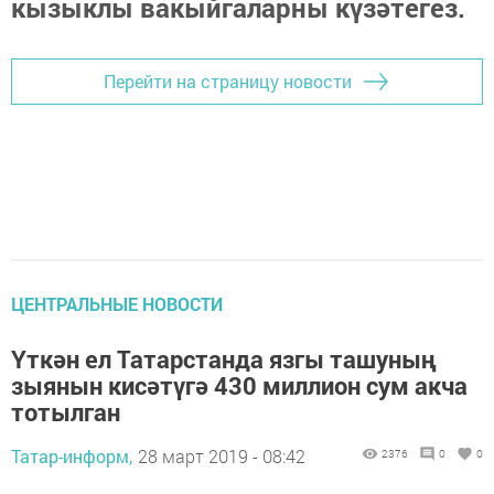
кызыклы вакыйгаларны күзәтегез.
Перейти на страницу новости
ЦЕНТРАЛЬНЫЕ НОВОСТИ
Үткән ел Татарстанда язгы ташуның
зыянын кисәтүгә 430 миллион сум акча
тотылган
Татар-информ,
28 март 2019 - 08:42
2376
0
0