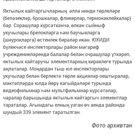
Яктылык кайтаргычларның әллә нинди төрлеләре
(беләзекләр, брошкалар, фликерлар, термонаклейкалар)
бар. Сорашулар күрсәткәнчә, өлкән сыйныф
укучылары брелокларга һәм баучыкларга
(шнурокларга) өстенлек бирәләр икән. ЮХИДИ
бүлекчәсе инспекторлары район мәгариф
учреждениеләрендә балалар белән очрашулар үткәреп,
яктылык кайтаручы элементларның кирәклеге турында
аңлаталар. Моңардан тыш юл инспекторлары
укучылар белән берлектә төрле акцияләр оештыралар,
мәктәпләрдә юлда йөрү кагыйдәләре турында
видеофильмнар һәм мультфильмнар күрсәтәләр,
чаралар барышында яктылык кайтаргыч элементлар
тараталар. Агымдагы елның узган өч аенда районда
шундый 339 элемент таратылган.
Фото архивтан