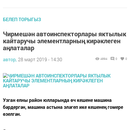
БЕЛЕП ТОРЫГЫЗ
Чирмешән автоинспекторлары яктылык
кайтаручы элементларның кирәклеген
аңлаталар
автор,
28 март 2019 - 14:30
4894
0
0
Узган елны район юлларында өч кешене машина
бәрдергән, машина астына эләгеп ике кешенең гомере
өзелгән.