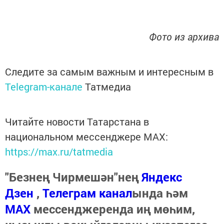
Фото из архива
Следите за самым важным и интересным в
Telegram-канале
Татмедиа
Читайте новости Татарстана в
национальном мессенджере MАХ:
https://max.ru/tatmedia
"Безнең Чирмешән"нең
Яндекс
Дзен
,
Телеграм канал
ында һәм
МАХ
мессенджеренда иң мөһим,