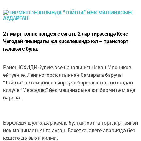
27 март көнне көндезге сәгать 2 ләр тирәсендә Кече
Чегодай янындагы юл киселешендә юл – транспорт
һәлакәте була.
Район ЮХИДИ бүлекчәсе начальнигы Иван Мясников
әйтүенчә, Лениногорск ягыннан Самарага баручы
“Тойота” автомобилен йөртүче борылышта төп юлдан
килүче “Мерседес” йөк машинасына юл бирми һәм аңа
бәрелә.
Бәрелешү шул кадәр көчле булган, хәтта тортлар төягән
йөк машинасы янга ауган. Бәхеткә, әлеге авариядә бер
кешегә дә зыян килми.