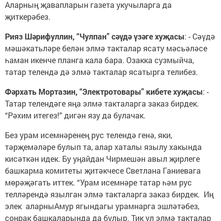
Аларның җавапларын газета укучыларга да
җиткерәбез.
Рияз Шәрифуллин, “Чулпан” сәүдә үзәге хуҗасы
: - Сәүдә
мәшәкатьләре белән элмә такталар ясату мәсьәләсе
һаман икенче планга кала бара. Озакка сузмыйча,
татар телендә дә элмә такталар ясатырга телибез.
Фәрхать Мортазин, “Электротовары” кибете хуҗасы
: -
Татар телендәге яңа элмә такталарга заказ бирдек.
“Рәхим итегез!” дигән язу да булачак.
Без урам исемнәренең рус телендә генә, яки,
тәрҗемәләре булып та, алар хаталы язылу хакында
кисәткән идек. Бу уңайдан Чирмешән авыл җирлеге
башкарма комитеты җитәкчесе Светлана Ганиевага
мөрәҗәгать иттек. “Урам исемнәре татар һәм рус
телләрендә язылган элмә такталарга заказ бирдек. Иң
элек аларныАмур ягындагы урамнарга эшләтәбез,
соңрак башкаларында да булыр. Тик ул элмә такталар