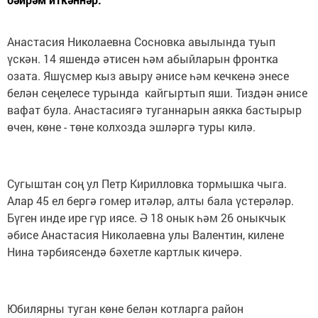
Анастасия Николаевна Сосновка авылында туып
үскән. 14 яшендә әтисен һәм абыйларын фронтка
озата. Яшүсмер кыз авыру әнисе һәм кечкенә энесе
белән сеңелесе турында кайгыртып яши. Тиздән әнисе
вафат була. Анастасиягә туганнарын аякка бастырыр
өчен, көне - төне колхозда эшләргә туры килә.
Сугыштан соң ул Петр Кирилловка тормышка чыга.
Алар 45 ел бергә гомер итәләр, алты бала үстерәләр.
Бүген инде ире гүр иясе. Ә 18 онык һәм 26 оныкчык
әбисе Анастасия Николаевна улы Валентин, килене
Нина тәрбиясендә бәхетле картлык кичерә.
Юбилярны туган көне белән котларга район