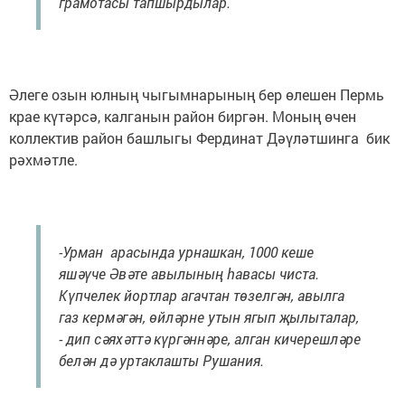
грамотасы тапшырдылар.
Әлеге озын юлның чыгымнарының бер өлешен Пермь
крае күтәрсә, калганын район биргән. Моның өчен
коллектив район башлыгы Фердинат Дәүләтшинга бик
рәхмәтле.
-Урман арасында урнашкан, 1000 кеше
яшәүче Әвәте авылының һавасы чиста.
Күпчелек йортлар агачтан төзелгән, авылга
газ кермәгән, өйләрне утын ягып җылыталар,
- дип сәяхәттә күргәннәре, алган кичерешләре
белән дә уртаклашты Рушания.