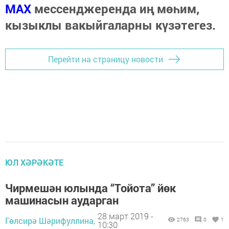
МАХ
мессенджеренда иң мөһим,
кызыклы вакыйгаларны күзәтегез.
Перейти на страницу новости
ЮЛ ХӘРӘКӘТЕ
Чирмешән юлында “Тойота” йөк
машинасын аударган
28 март 2019 -
Гөлсирә Шәрифуллина,
2763
0
1
10:30