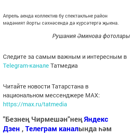
Апрель аенда коллектив бу спектакльне район
мәдәният йорты сәхнәсендә дә күрсәтергә җыена.
Рушания Әминова фотолары
Следите за самым важным и интересным в
Telegram-канале
Татмедиа
Читайте новости Татарстана в
национальном мессенджере MАХ:
https://max.ru/tatmedia
"Безнең Чирмешән"нең
Яндекс
Дзен
,
Телеграм канал
ында һәм