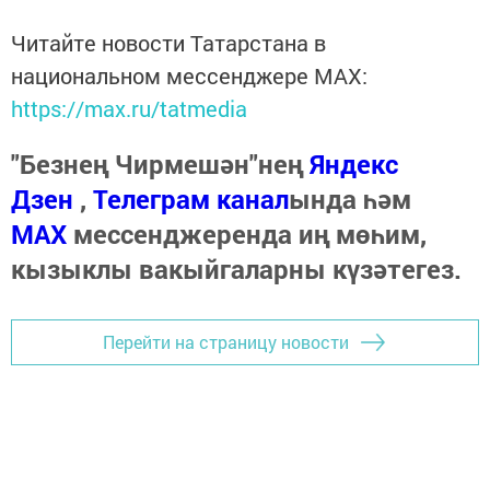
Читайте новости Татарстана в
национальном мессенджере MАХ:
https://max.ru/tatmedia
"Безнең Чирмешән"нең
Яндекс
Дзен
,
Телеграм канал
ында һәм
МАХ
мессенджеренда иң мөһим,
кызыклы вакыйгаларны күзәтегез.
Перейти на страницу новости