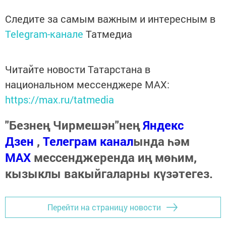
Следите за самым важным и интересным в
Telegram-канале
Татмедиа
Читайте новости Татарстана в
национальном мессенджере MАХ:
https://max.ru/tatmedia
"Безнең Чирмешән"нең
Яндекс
Дзен
,
Телеграм канал
ында һәм
МАХ
мессенджеренда иң мөһим,
кызыклы вакыйгаларны күзәтегез.
Перейти на страницу новости