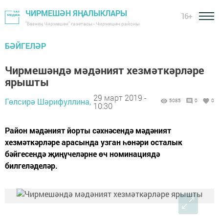
ЧИРМЕШӘН ЯҢАЛЫКЛАРЫ
16+
"Безнең Чирмешән" газетасы - Чирмешән районы
БӘЙГЕЛӘР
Чирмешәндә мәдәният хезмәткәрләре
ярышты
29 март 2019 -
Гөлсирә Шәрифуллина,
5085
0
0
10:30
Район мәдәният йорты сәхнәсендә мәдәният
хезмәткәрләре арасында узган һөнәри осталык
бәйгесендә җиңүчеләрне өч номинациядә
билгеләделәр.