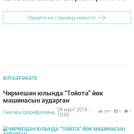
Перейти на страницу новости
ЮЛ ХӘРӘКӘТЕ
Чирмешән юлында “Тойота” йөк
машинасын аударган
28 март 2019 -
Гөлсирә Шәрифуллина,
2767
0
1
10:30