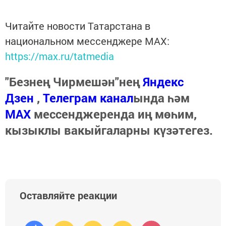
Читайте новости Татарстана в
национальном мессенджере MАХ:
https://max.ru/tatmedia
"Безнең Чирмешән"нең
Яндекс
Дзен
,
Телеграм канал
ында һәм
МАХ
мессенджеренда иң мөһим,
кызыклы вакыйгаларны күзәтегез.
Оставляйте реакции