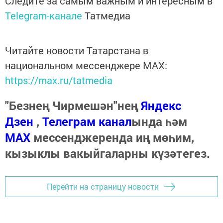
Следите за самым важным и интересным в
Telegram-канале
Татмедиа
Читайте новости Татарстана в
национальном мессенджере MАХ:
https://max.ru/tatmedia
"Безнең Чирмешән"нең
Яндекс
Дзен
,
Телеграм канал
ында һәм
МАХ
мессенджеренда иң мөһим,
кызыклы вакыйгаларны күзәтегез.
Перейти на страницу новости