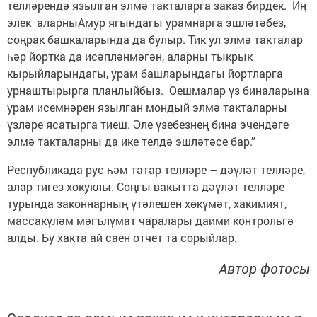
телләрендә язылган элмә такталарга заказ бирдек. Иң
элек аларныАмур ягындагы урамнарга эшләтәбез,
соңрак башкаларында да булыр. Тик ул элмә такталар
һәр йортка да исәпләнмәгән, аларны тыкрык
кырыйларындагы, урам башларындагы йортларга
урнаштырырга планлыйбыз. Оешмалар үз биналарына
урам исемнәрен язылган мондый элмә такталарны
үзләре ясатырга тиеш. Әле үзебезнең бина эчендәге
элмә такталарны да ике телдә эшләтәсе бар.”
Республикада рус һәм татар телләре – дәүләт телләре,
алар тигез хокуклы. Соңгы вакытта дәүләт телләре
турында законнарның үтәлешен хөкүмәт, хакимият,
массакүләм мәгълүмат чаралары даими контрольгә
алды. Бу хакта ай саен отчет та сорыйлар.
Автор фотосы