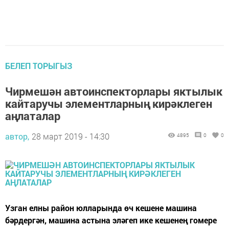
БЕЛЕП ТОРЫГЫЗ
Чирмешән автоинспекторлары яктылык
кайтаручы элементларның кирәклеген
аңлаталар
автор,
28 март 2019 - 14:30
4895
0
0
Узган елны район юлларында өч кешене машина
бәрдергән, машина астына эләгеп ике кешенең гомере