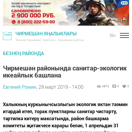
ЧИРМЕШӘН ЯҢАЛЫКЛАРЫ
16+
"Безнең Чирмешән" газетасы - Чирмешән районы
БЕЗНЕҢ РАЙОНДА
Чирмешән районында санитар-экологик
икеайлык башлана
Евгений Ромин,
29 март 2019 - 14:00
4874
0
0
Халыкның куркынычсызлыгын экологик яктан тәэмин
итәрдәй итеп, торак пунктларны санитар чистарту,
тәртипкә китерү максатында, район башкарма
комитеты җитәкчесе карары белән, 1 апрельдән 31