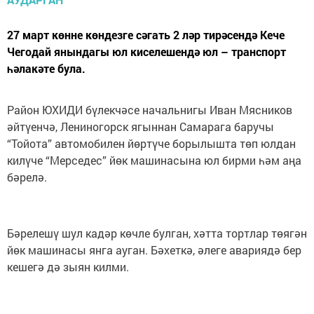
27 март көнне көндезге сәгать 2 ләр тирәсендә Кече
Чегодай янындагы юл киселешендә юл – транспорт
һәлакәте була.
Район ЮХИДИ бүлекчәсе начальнигы Иван Мясников
әйтүенчә, Лениногорск ягыннан Самарага баручы
“Тойота” автомобилен йөртүче борылышта төп юлдан
килүче “Мерседес” йөк машинасына юл бирми һәм аңа
бәрелә.
Бәрелешү шул кадәр көчле булган, хәтта тортлар төягән
йөк машинасы янга ауган. Бәхеткә, әлеге авариядә бер
кешегә дә зыян килми.