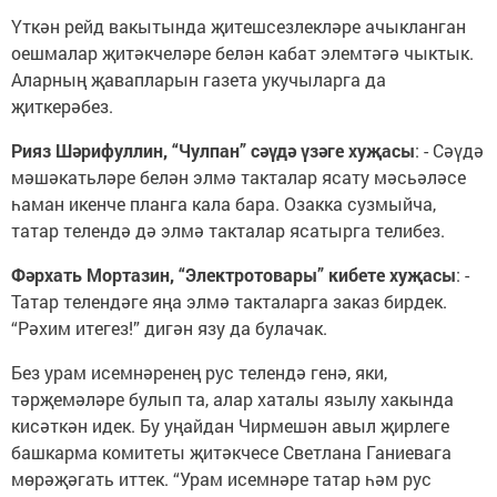
Үткән рейд вакытында җитешсезлекләре ачыкланган
оешмалар җитәкчеләре белән кабат элемтәгә чыктык.
Аларның җавапларын газета укучыларга да
җиткерәбез.
Рияз Шәрифуллин, “Чулпан” сәүдә үзәге хуҗасы
: - Сәүдә
мәшәкатьләре белән элмә такталар ясату мәсьәләсе
һаман икенче планга кала бара. Озакка сузмыйча,
татар телендә дә элмә такталар ясатырга телибез.
Фәрхать Мортазин, “Электротовары” кибете хуҗасы
: -
Татар телендәге яңа элмә такталарга заказ бирдек.
“Рәхим итегез!” дигән язу да булачак.
Без урам исемнәренең рус телендә генә, яки,
тәрҗемәләре булып та, алар хаталы язылу хакында
кисәткән идек. Бу уңайдан Чирмешән авыл җирлеге
башкарма комитеты җитәкчесе Светлана Ганиевага
мөрәҗәгать иттек. “Урам исемнәре татар һәм рус