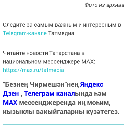
Фото из архива
Следите за самым важным и интересным в
Telegram-канале
Татмедиа
Читайте новости Татарстана в
национальном мессенджере MАХ:
https://max.ru/tatmedia
"Безнең Чирмешән"нең
Яндекс
Дзен
,
Телеграм канал
ында һәм
МАХ
мессенджеренда иң мөһим,
кызыклы вакыйгаларны күзәтегез.