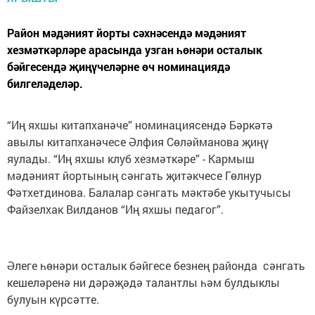
Район мәдәният йорты сәхнәсендә мәдәният
хезмәткәрләре арасында узган һөнәри осталык
бәйгесендә җиңүчеләрне өч номинациядә
билгеләделәр.
“Иң яхшы китапханәче” номинациясендә Бәркәтә
авылы китапханәчесе Әлфия Сөләйманова җиңү
яулады. “Иң яхшы клуб хезмәткәре” - Кармыш
мәдәният йортының сәнгать җитәкчесе Гөлнур
Фәтхетдинова. Балалар сәнгать мәктәбе укытучысы
Файзелхак Вилданов “Иң яхшы педагог”.
Әлеге һөнәри осталык бәйгесе безнең районда сәнгать
кешеләренә ни дәрәҗәдә талантлы һәм булдыклы
булуын күрсәтте.