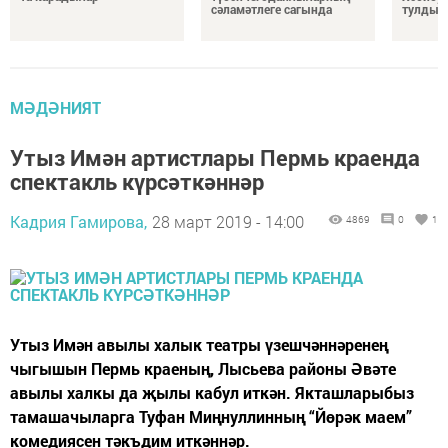
сәламәтлеге сагында
тулды
МӘДӘНИЯТ
Утыз Имән артистлары Пермь краенда
спектакль күрсәткәннәр
Кадрия Гамирова,
28 март 2019 - 14:00
4869
0
1
Утыз Имән авылы халык театры үзешчәннәренең
чыгышын Пермь краеның, Лысьева районы Әвәте
авылы халкы да җылы кабул иткән. Якташларыбыз
тамашачыларга Туфан Миңнуллинның “Йөрәк маем”
комедиясен тәкъдим иткәннәр.