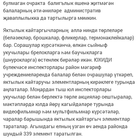
булмаган очракта балигълык яшенә җитмәгән
балаларның әти-әниләре административ
җаваплылыкка да тартылырга мөмкин.
Яктылык кайтаргычларның әллә нинди төрлеләре
(беләзекләр, брошкалар, фликерлар, термонаклейкалар)
бар. Сорашулар күрсәткәнчә, өлкән сыйныф
укучылары брелокларга һәм баучыкларга
(шнурокларга) өстенлек бирәләр икән. ЮХИДИ
бүлекчәсе инспекторлары район мәгариф
учреждениеләрендә балалар белән очрашулар үткәреп,
яктылык кайтаручы элементларның кирәклеге турында
аңлаталар. Моңардан тыш юл инспекторлары
укучылар белән берлектә төрле акцияләр оештыралар,
мәктәпләрдә юлда йөрү кагыйдәләре турында
видеофильмнар һәм мультфильмнар күрсәтәләр,
чаралар барышында яктылык кайтаргыч элементлар
тараталар. Агымдагы елның узган өч аенда районда
шундый 339 элемент таратылган.