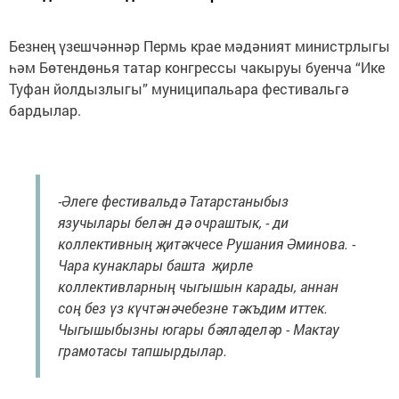
Безнең үзешчәннәр Пермь крае мәдәният министрлыгы
һәм Бөтендөнья татар конгрессы чакыруы буенча “Ике
Туфан йолдызлыгы” муниципальара фестивальгә
бардылар.
-Әлеге фестивальдә Татарстаныбыз
язучылары белән дә очраштык, - ди
коллективның җитәкчесе Рушания Әминова. -
Чара кунаклары башта җирле
коллективларның чыгышын карады, аннан
соң без үз күчтәнәчебезне тәкъдим иттек.
Чыгышыбызны югары бәяләделәр - Мактау
грамотасы тапшырдылар.