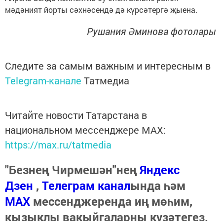
мәдәният йорты сәхнәсендә дә күрсәтергә җыена.
Рушания Әминова фотолары
Следите за самым важным и интересным в
Telegram-канале
Татмедиа
Читайте новости Татарстана в
национальном мессенджере MАХ:
https://max.ru/tatmedia
"Безнең Чирмешән"нең
Яндекс
Дзен
,
Телеграм канал
ында һәм
МАХ
мессенджеренда иң мөһим,
кызыклы вакыйгаларны күзәтегез.