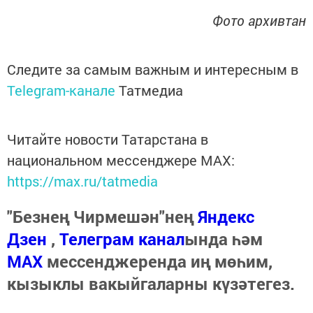
Фото архивтан
Следите за самым важным и интересным в
Telegram-канале
Татмедиа
Читайте новости Татарстана в
национальном мессенджере MАХ:
https://max.ru/tatmedia
"Безнең Чирмешән"нең
Яндекс
Дзен
,
Телеграм канал
ында һәм
МАХ
мессенджеренда иң мөһим,
кызыклы вакыйгаларны күзәтегез.