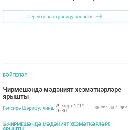
Перейти на страницу новости
БӘЙГЕЛӘР
Чирмешәндә мәдәният хезмәткәрләре
ярышты
29 март 2019 -
Гөлсирә Шәрифуллина,
5086
0
0
10:30