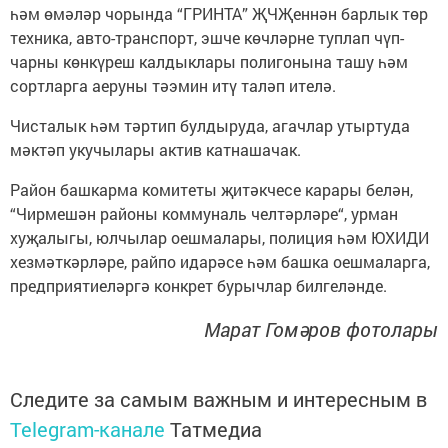
һәм өмәләр чорында “ГРИНТА” ҖЧҖеннән барлык төр
техника, авто-транспорт, эшче көчләрне туплап чүп-
чарны көнкүреш калдыклары полигонына ташу һәм
сортларга аеруны тәэмин итү таләп ителә.
Чисталык һәм тәртип булдыруда, агачлар утыртуда
мәктәп укучылары актив катнашачак.
Район башкарма комитеты җитәкчесе карары белән,
“Чирмешән районы коммуналь челтәрләре“, урман
хуҗалыгы, юлчылар оешмалары, полиция һәм ЮХИДИ
хезмәткәрләре, райпо идарәсе һәм башка оешмаларга,
предприятиеләргә конкрет бурычлар билгеләнде.
Марат Гомәров фотолары
Следите за самым важным и интересным в
Telegram-канале
Татмедиа