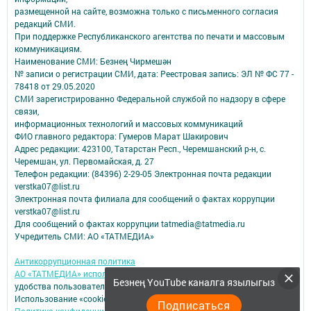
размещенной на сайте, возможна только с письменного согласия
редакций СМИ.
При поддержке Республиканского агентства по печати и массовым
коммуникациям.
Наименование СМИ: Безнең Чирмешән
№ записи о регистрации СМИ, дата: Реестровая запись: ЭЛ № ФС 77 -
78418 от 29.05.2020
СМИ зарегистрированно Федеральной службой по надзору в сфере
связи,
информационных технологий и массовых коммуникаций
ФИО главного редактора: Гумеров Марат Шакирович
Адрес редакции: 423100, Татарстан Респ., Черемшанский р-н, с.
Черемшан, ул. Первомайская, д. 27
Телефон редакции: (84396) 2-29-05 Электронная почта редакции
verstka07@list.ru
Электронная почта филиала для сообщений о фактах коррупции
verstka07@list.ru
Для сообщений о фактах коррупции tatmedia@tatmedia.ru
Учредитель СМИ: АО «ТАТМЕДИА»
Антикоррупционная политика
АО «ТАТМЕДИА» использует «cookie»
для персонализации сервисов и
Безнең YouTube каналга язылыгыз
удобства пользователей сайтом.
Использование «cookie» можно отменить в настройках браузера.
Подписаться