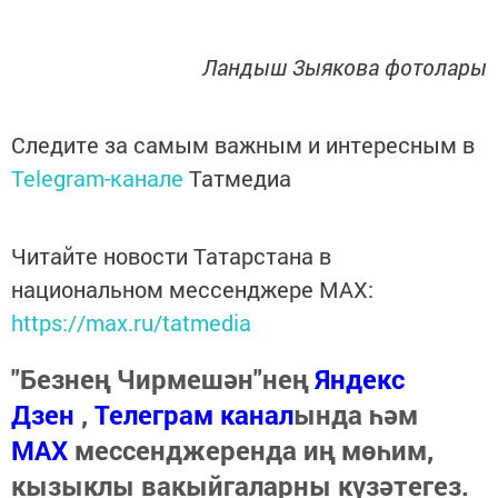
Ландыш Зыякова фотолары
Следите за самым важным и интересным в
Telegram-канале
Татмедиа
Читайте новости Татарстана в
национальном мессенджере MАХ:
https://max.ru/tatmedia
"Безнең Чирмешән"нең
Яндекс
Дзен
,
Телеграм канал
ында һәм
МАХ
мессенджеренда иң мөһим,
кызыклы вакыйгаларны күзәтегез.