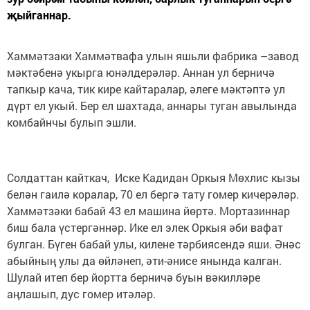
җыйганнар.
Хаммәтзаки Хаммәтвафа улын яшьли фабрика –завод
мәктәбенә укырга юнәлдерәләр. Аннан ул берничә
тапкыр кача, тик кире кайтаралар, әлеге мәктәптә ул
дүрт ел укый. Бер ел шахтада, аннары туган авылында
комбайнчы булып эшли.
Солдаттан кайткач, Иске Кадидан Оркыя Мөхлис кызы
белән гаилә коралар, 70 ел бергә тату гомер кичерәләр.
Хаммәтзәки бабай 43 ел машина йөртә. Мортазиннар
биш бала үстергәннәр. Ике ел элек Оркыя әби вафат
булган. Бүген бабай улы, килене тәрбиясендә яши. Әнәс
абыйның улы да өйләнеп, әти-әнисе янында калган.
Шулай итеп бер йортта берничә буын вәкилләре
аңлашып, дус гомер итәләр.