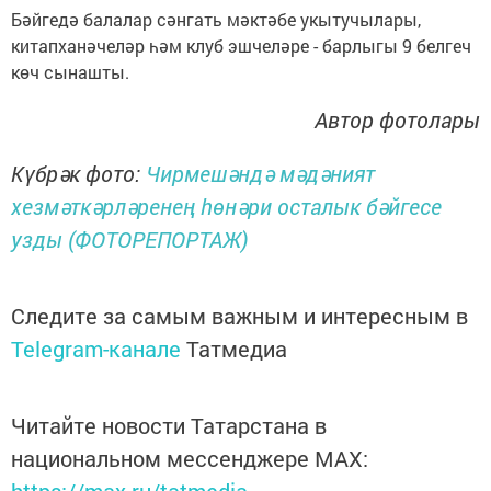
Бәйгедә балалар сәнгать мәктәбе укытучылары,
китапханәчеләр һәм клуб эшчеләре - барлыгы 9 белгеч
көч сынашты.
Автор фотолары
Күбрәк фото:
Чирмешәндә мәдәният
хезмәткәрләренең һөнәри осталык бәйгесе
узды (ФОТОРЕПОРТАЖ)
Следите за самым важным и интересным в
Telegram-канале
Татмедиа
Читайте новости Татарстана в
национальном мессенджере MАХ:
https://max.ru/tatmedia