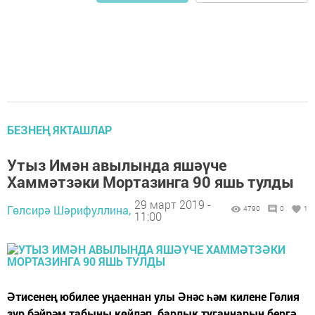
БЕЗНЕҢ ЯКТАШЛАР
Утыз Имән авылында яшәүче
Хаммәтзәки Мортазинга 90 яшь тулды
29 март 2019 -
Гөлсирә Шәрифуллина,
4790
0
1
11:00
Әтисенең юбилее уңаеннан улы Әнәс һәм килене Гөлия
зур бәйрәм табыны көйләп, барлык туганнарын бергә