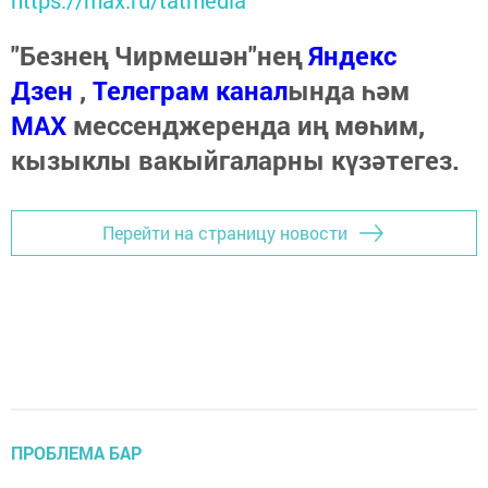
"Безнең Чирмешән"нең
Яндекс
Дзен
,
Телеграм канал
ында һәм
МАХ
мессенджеренда иң мөһим,
кызыклы вакыйгаларны күзәтегез.
Перейти на страницу новости
ПРОБЛЕМА БАР