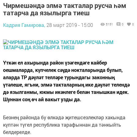
Чирмешәндә элмә такталар русча һәм
татарча да язылырга тиеш
Кадрия Гамирова,
28 март 2019 - 15:00
5151
0
0
Үткән ел ахырында район үзәгендәге кайбер
оешмаларда, күпчелек сәүдә нокталарында булып,
аларда ТР дәүләт телләре турындагы законның
үтәлеше, ягъни, элмә такталарның ике дәүләт телендә
дә язылганмы, юкмы икәнлеге белән танышкан идек.
Шуннан соң өч ай вакыт узды да.
Безнең районда бу өлкәдә җитешсезлекләр хакында
күптән түгел республика тарафыннан да тәнкыйть
белдерелде.