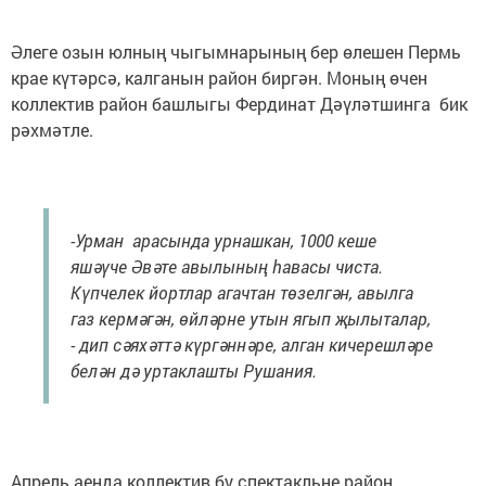
Әлеге озын юлның чыгымнарының бер өлешен Пермь
крае күтәрсә, калганын район биргән. Моның өчен
коллектив район башлыгы Фердинат Дәүләтшинга бик
рәхмәтле.
-Урман арасында урнашкан, 1000 кеше
яшәүче Әвәте авылының һавасы чиста.
Күпчелек йортлар агачтан төзелгән, авылга
газ кермәгән, өйләрне утын ягып җылыталар,
- дип сәяхәттә күргәннәре, алган кичерешләре
белән дә уртаклашты Рушания.
Апрель аенда коллектив бу спектакльне район