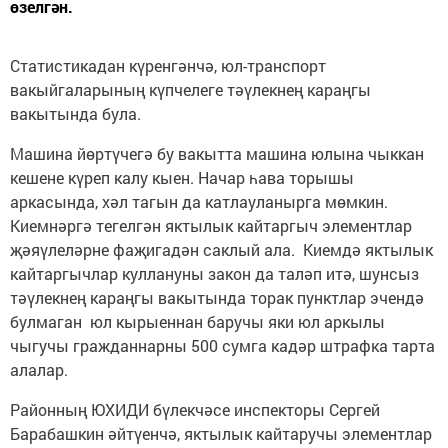
өзелгән.
Статистикадан күренгәнчә, юл-транспорт
вакыйгаларының күпчелеге тәүлекнең караңгы
вакытында була.
Машина йөртүчегә бу вакытта машина юлына чыккан
кешене күреп калу кыен. Начар һава торышы
аркасында, хәл тагын да катлауланырга мөмкин.
Киемнәргә тегелгән яктылык кайтаргыч элементлар
җәяүлеләрне фаҗигадән саклый ала. Киемдә яктылык
кайтаргычлар куллануны закон да таләп итә, шунсыз
тәүлекнең караңгы вакытында торак пунктлар эчендә
булмаган юл кырыеннан баручы яки юл аркылы
чыгучы гражданнарны 500 сумга кадәр штрафка тарта
алалар.
Районның ЮХИДИ бүлекчәсе инспекторы Сергей
Барабашкин әйтүенчә, яктылык кайтаручы элементлар