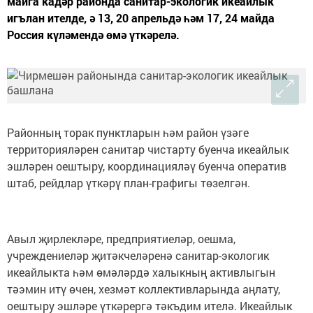
майга кадәр районда санитар-экологик икеайлык
игълан ителде, ә 13, 20 апрельдә һәм 17, 24 майда
Россия күләмендә өмә үткәрелә.
Районның торак пунктларын һәм район үзәге
территорияләрен санитар чистарту буенча икеайлык
эшләрен оештыру, координацияләү буенча оператив
штаб, рейдлар үткәрү план-графигы төзелгән.
Авыл җирлекләре, предприятиеләр, оешма,
учреждениеләр җитәкчеләренә санитар-экологик
икеайлыкта һәм өмәләрдә халыкның активлыгын
тәэмин итү өчен, хезмәт коллективларында аңлату,
оештыру эшләре үткәрергә тәкъдим ителә. Икеайлык