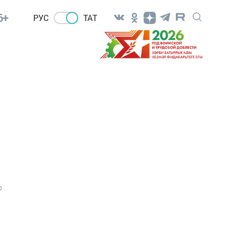
6+
РУС
ТАТ
0