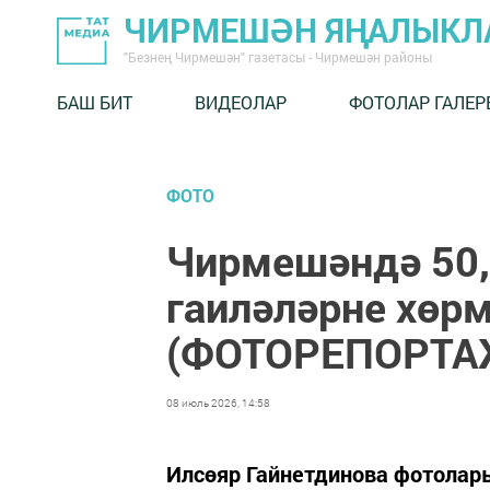
ЧИРМЕШӘН ЯҢАЛЫКЛ
"Безнең Чирмешән" газетасы - Чирмешән районы
БАШ БИТ
ВИДЕОЛАР
ФОТОЛАР ГАЛЕР
ФОТО
Чирмешәндә 50, 
гаиләләрне хөр
(ФОТОРЕПОРТА
08 июль 2026, 14:58
Илсөяр Гайнетдинова фотолар