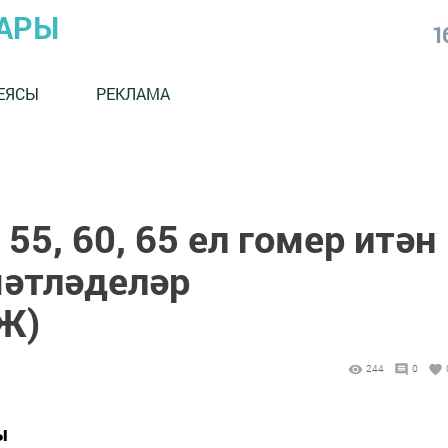
АРЫ
1
ЕЯСЫ
РЕКЛАМА
55, 60, 65 ел гомер итән
мәтләделәр
Ж)
244
0
ы