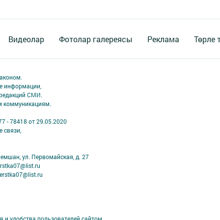
Видеолар
Фотолар галереясы
Реклама
Төрле 
аконом.
ме информации,
 редакций СМИ.
ым коммуникациям.
7 - 78418 от 29.05.2020
 связи,
ремшан, ул. Первомайская, д. 27
stka07@list.ru
rstka07@list.ru
в и удобства пользователей сайтом.