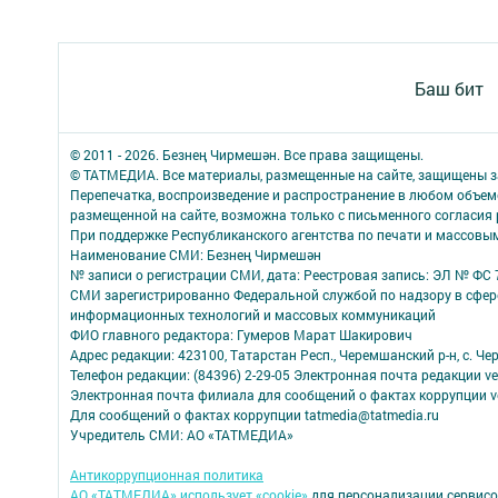
Баш бит
© 2011 - 2026. Безнең Чирмешән. Все права защищены.
© ТАТМЕДИА. Все материалы, размещенные на сайте, защищены з
Перепечатка, воспроизведение и распространение в любом объе
размещенной на сайте, возможна только с письменного согласия
При поддержке Республиканского агентства по печати и массов
Наименование СМИ: Безнең Чирмешән
№ записи о регистрации СМИ, дата: Реестровая запись: ЭЛ № ФС 7
СМИ зарегистрированно Федеральной службой по надзору в сфере
информационных технологий и массовых коммуникаций
ФИО главного редактора: Гумеров Марат Шакирович
Адрес редакции: 423100, Татарстан Респ., Черемшанский р-н, с. Че
Телефон редакции: (84396) 2-29-05 Электронная почта редакции ver
Электронная почта филиала для сообщений о фактах коррупции ve
Для сообщений о фактах коррупции tatmedia@tatmedia.ru
Учредитель СМИ: АО «ТАТМЕДИА»
Антикоррупционная политика
АО «ТАТМЕДИА» использует «cookie»
для персонализации сервисо