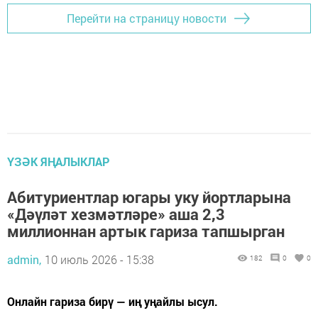
Перейти на страницу новости
ҮЗӘК ЯҢАЛЫКЛАР
Абитуриентлар югары уку йортларына
«Дәүләт хезмәтләре» аша 2,3
миллионнан артык гариза тапшырган
admin,
10 июль 2026 - 15:38
182
0
0
Онлайн гариза бирү — иң уңайлы ысул.