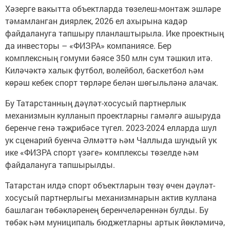
Хәзерге вакытта объектларда төзелеш-монтаж эшләре
тәмамланган диярлек, 2026 ел ахырына кадәр
файдалануга тапшыру планлаштырыла. Ике проектның
да инвесторы – «ФИЗРА» компаниясе. Бер
комплексның гомуми бәясе 350 млн сум тәшкил итә.
Киләчәктә халык футбол, волейбол, баскетбол һәм
көрәш кебек спорт төрләре белән шөгыльләнә алачак.
Бу Татарстанның дәүләт-хосусый партнерлык
механизмын кулланып проектларны гамәлгә ашыруда
беренче генә тәҗрибәсе түгел. 2023-2024 елларда шул
ук сценарий буенча Әлмәттә һәм Чаллыда шундый ук
ике «ФИЗРА спорт үзәге» комплексы төзелде һәм
файдалануга тапшырылды.
Татарстан илдә спорт объектларын төзү өчен дәүләт-
хосусый партнерлыгы механизмнарын актив куллана
башлаган төбәкләренең беренчеләреннән булды. Бу
төбәк һәм муниципаль бюджетларны артык йөкләмичә,