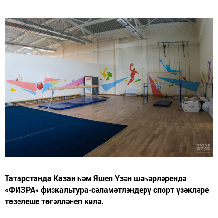
Татарстанда Казан һәм Яшел Үзән шәһәрләрендә
«ФИЗРА» физкальтура-сәламәтләндерү спорт үзәкләре
төзелеше төгәлләнеп килә.