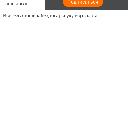
Подписаться
тапшырган.
Исегезгә төшерәбез, югары уку йортлары
бакалавриатка, специалитетка һәм база югары белемгә
гаризаларны бюджетка 25 июльгә кадәр кабул итәчәк,
түләүле бүлекләргә — югары уку йорты карары буенча.
«Дәүләт хезмәтләре» порталы «Мәгълүматлар
икътисады» илкүләм проекты ярдәмендә даими
үсештә, аның максаты — гражданнар өчен уңайлы
цифрлы платформалар булдыру.
Следите за самым важным и интересным в
Telegram-канале
Татмедиа
Читайте новости Татарстана в
национальном мессенджере MАХ: