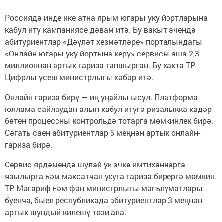
Россиядә инде ике атна ярым югары уку йортларына
кабул итү кампаниясе дәвам итә. Бу вакыт эчендә
абитуриентлар «Дәүләт хезмәтләре» порталындагы
«Онлайн югары уку йортына керү» сервисы аша 2,3
миллионнан артык гариза тапшырган. Бу хакта ТР
Цифрлы үсеш министрлыгы хәбәр итә.
Онлайн гариза бирү — иң уңайлы ысул. Платформа
юллама сайлаудан алып кабул итүгә ризалыкка кадәр
бөтен процессны контрольдә тотарга мөмкинлек бирә.
Сәгать саен абитуриентлар 5 меңнән артык онлайн-
гариза бирә.
Сервис ярдәмендә шулай ук эчке имтиханнарга
язылырга һәм максатчан укуга гариза бирергә мөмкин.
ТР Мәгариф һәм фән министрлыгы мәгълүматлары
буенча, быел республикада абитуриентлар 3 меңнән
артык шундый килешү төзи ала.