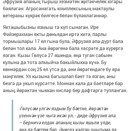
Әфрүзия апаның тырыш хезмәтен җитәкчелек югары
бәяләгән: Агросәнәгать комплексының мактаулы
ветераны күкрәк билгесе белән бүләкләгәннәр.
Якташыбызны язмыш та күп сынаган. Ире
Фәйзерахман якты дөньядан иртә китә, парлы
тормышлары 17 ел гына була, Әфрүзия апа дүрт бала
белән тол кала. Ана йөрәгенә бала хәсрәте дә күрергә
язган. Кызы Гөлүсә 27 яшендә, яңа туган сабыен
кулына да тота алмыйча бакыйлыкка күчә. Бу
көннәрдән соң 25 ел үтсә дә, әни йөрәгендәге бу яра
мәңгелек. Ул кызына багышлап бәет тә язган, аны
безгә дә укып күрсәтте. Моннан кала да бәетләре бар
аның, йөрәктән чыккан хисләр бер дәфтәргә тупланган.
-Гөлүсәм үлгәч яздым бу бәетне, йөрәктән
үзеннән-үзе чыга икән ул, - диде Әфрүзия апа.
– Берничә елдан апаның кызы яшьли үлде,
аңа да бәетем бар. Әнисез калган оныгыма да