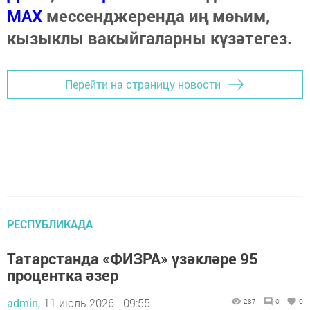
МАХ
мессенджеренда иң мөһим,
кызыклы вакыйгаларны күзәтегез.
Перейти на страницу новости
РЕСПУБЛИКАДА
Татарстанда «ФИЗРА» үзәкләре 95
процентка әзер
admin,
11 июль 2026 - 09:55
287
0
0