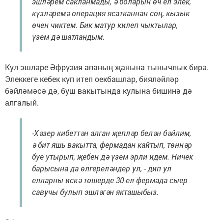
эшләрем сакланмады, ә боларын өч ел элек,
күзләремә операция ясатканнан соң, кызык
өчен чиктем. Бик матур килеп чыктылар,
үзем дә шатландым.
Кул эшләре Әфрүзия апаның җанына тынычлык бирә.
Элеккеге кебек күп итеп оекбашлар, бияләйләр
бәйләмәсә дә, буш вакытында кулына бишинә дә
алгалый.
-Хәзер кибеттән алган җепләр белән бәйлим,
ә бит яшь вакытта, фермадан кайтып, төннәр
буе утырып, җебен дә үзем эрли идем. Ничек
барысына да өлгереләндер ул, - дип ул
елларны искә төшерде 30 ел фермада сыер
савучы булып эшләгән якташыбыз.