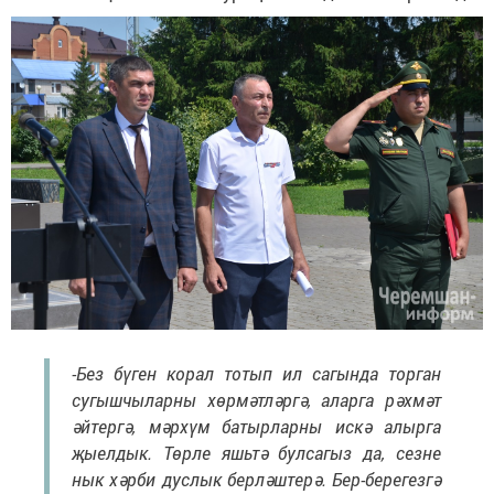
-Без бүген корал тотып ил сагында торган
сугышчыларны хөрмәтләргә, аларга рәхмәт
әйтергә, мәрхүм батырларны искә алырга
җыелдык. Төрле яшьтә булсагыз да, сезне
нык хәрби дуслык берләштерә. Бер-берегезгә