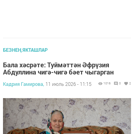
БЕЗНЕҢ ЯКТАШЛАР
Бала хәсрәте: Туймәттән Әфрүзия
Абдуллина чигә-чигә бәет чыгарган
Кадрия Гамирова,
11 июль 2026 - 11:15
1016
0
2