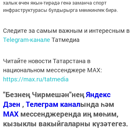
халык өчен якын-тирәдә генә заманча спорт
инфраструктурасы булдырырга мөмкинлек бирә.
Следите за самым важным и интересным в
Telegram-канале
Татмедиа
Читайте новости Татарстана в
национальном мессенджере MАХ:
https://max.ru/tatmedia
"Безнең Чирмешән"нең
Яндекс
Дзен
,
Телеграм канал
ында һәм
МАХ
мессенджеренда иң мөһим,
кызыклы вакыйгаларны күзәтегез.