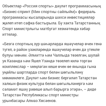
Объектлар «Россия спорты» дәүләт программасының
«Бизнес-спринт (Мин спортны сайлыйм)» федераль
программасы кысаларында шәхси инвестицияләр
җәлеп итеп сафка бастырыла. Бу хакта Татарстанның
Спорт министрлыгы матбугат хезмәтендә хәбәр
иттеләр.
«Безгә спортның зур шәһәрләрдә яшәүчеләр өчен генә
түгел, ә район үзәкләрендә яшәүчеләр өчен дә үтемле
булуы мөһим. Әлмәттә һәм Чаллыда төзелгән, шулай
ук Казанда һәм Яшел Үзәндә төзелеп килә торган
комплекслар – меңләгән кеше өчен өе янында гына
уңайлы шартларда спорт белән шөгыльләнү
мөмкинлеге. Дәүләт һәм бизнес бергәләп Татарстан
халкын физик культура белән шөгыльләнергә һәм
сәламәт яшәү рәвеше алып барырга этәрә», – диде
Татарстан Республикасы спорт министры
урынбасары Алмаз Хөсәенов.