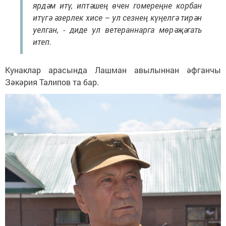
ярдәм итү, иптәшең өчен гомереңне корбан
итүгә әзерлек хисе – ул сезнең күңелгә тирән
уелган, - диде ул ветераннарга мөрәҗәгать
итеп.
Кунаклар арасында Лашман авылыннан әфганчы
Зәкәрия Талипов та бар.