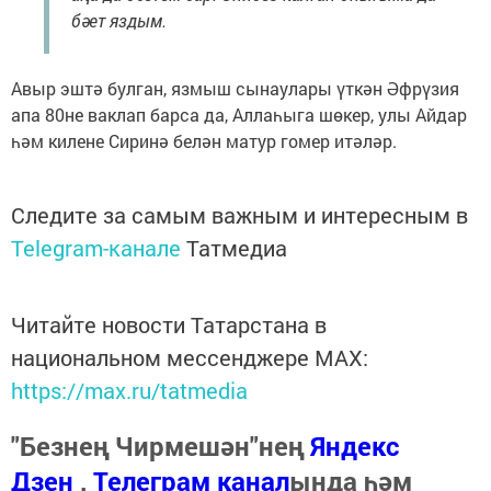
бәет яздым.
Авыр эштә булган, язмыш сынаулары үткән Әфрүзия
апа 80не ваклап барса да, Аллаһыга шөкер, улы Айдар
һәм килене Сиринә белән матур гомер итәләр.
Следите за самым важным и интересным в
Telegram-канале
Татмедиа
Читайте новости Татарстана в
национальном мессенджере MАХ:
https://max.ru/tatmedia
"Безнең Чирмешән"нең
Яндекс
Дзен
,
Телеграм канал
ында һәм