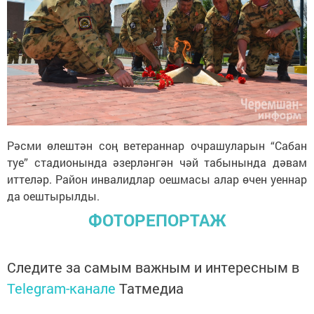
Рәсми өлештән соң ветераннар очрашуларын “Сабан
туе” стадионында әзерләнгән чәй табынында дәвам
иттеләр. Район инвалидлар оешмасы алар өчен уеннар
да оештырылды.
ФОТОРЕПОРТАЖ
Следите за самым важным и интересным в
Telegram-канале
Татмедиа