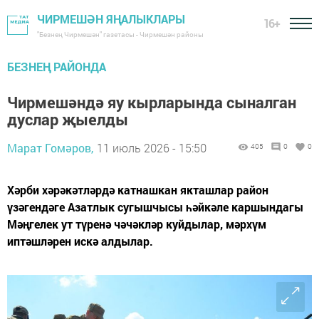
ЧИРМЕШӘН ЯҢАЛЫКЛАРЫ
16+
"Безнең Чирмешән" газетасы - Чирмешән районы
БЕЗНЕҢ РАЙОНДА
Чирмешәндә яу кырларында сыналган
дуслар җыелды
Марат Гомәров,
11 июль 2026 - 15:50
405
0
0
Хәрби хәрәкәтләрдә катнашкан якташлар район
үзәгендәге Азатлык сугышчысы һәйкәле каршындагы
Мәңгелек ут түренә чәчәкләр куйдылар, мәрхүм
иптәшләрен искә алдылар.