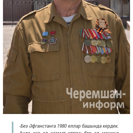
-Без Әфганстанга 1980 еллар башында кердек.
Анда ике ел хезмәт иттем: бер ел машина