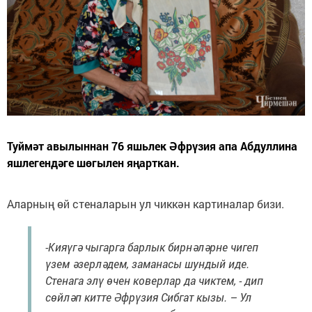
Туймәт авылыннан 76 яшьлек Әфрүзия апа Абдуллина
яшлегендәге шөгылен яңарткан.
Аларның өй стеналарын ул чиккән картиналар бизи.
-Кияүгә чыгарга барлык бирнәләрне чигеп
үзем әзерләдем, заманасы шундый иде.
Стенага элү өчен коверлар да чиктем, - дип
сөйләп китте Әфрүзия Сибгат кызы. – Ул