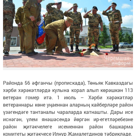
Районда 56 әфганчы (пропискада), Төньяк Кавказдагы
хәрби хәрәкәтләрдә кулына корал алып көрәшкән 113
ветеран гомер итә. 1 июль – Хәрби хәрәкәтләр
ветераннары көне уңаеннан аларның кайберләре район
үзәгендәге тантаналы чараларда катнашты. Дары исе
иснәгән, үлем янәшәсендә йөргән ир-егетләребезне
район җитәкчелеге исеменнән район башкарма
комитеты җитәкчесе Илнур Җамалетдинов тәбрикләде.