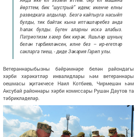
йөрттем, бик “шустрый” идем; икенче елны
разведкага алдылар. Безгә кайтырга насыйп
булды, тик байтак кына иптәшләребез анда
һәлак булды. Бүген аларны искә алабыз.
Патриотизм хәзер бик кирәк. Яшьләр шуның
белән тәрбияләнсен, илне без – ир-егетләр
сакларга тиеш, - диде Зәкәрия Гарип улы.
Ветераннарыбызны бәйрәмнәре белән райондагы
хәрби хәрәкәтләр инвалидлары һәм ветераннары
оешмасы җитәкчесе Наил Котбиев, Чирмешән һәм
Аксубай районнары хәрби комиссары Рушан Даутов та
тәбрикләделәр.