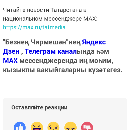
Читайте новости Татарстана в
национальном мессенджере MАХ:
https://max.ru/tatmedia
"Безнең Чирмешән"нең
Яндекс
Дзен
,
Телеграм канал
ында һәм
МАХ
мессенджеренда иң мөһим,
кызыклы вакыйгаларны күзәтегез.
Оставляйте реакции