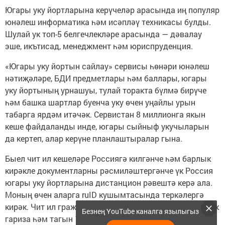
Югары уку йортларына керүчеләр арасында иң популяр
юнәлеш информатика һәм исәпләү техникасы булды.
Шулай ук топ-5 белгечлекләре арасында — дәвалау
эше, икътисад, менеджмент һәм юриспруденция.
«Югары уку йортын сайлау» сервисы һөнәри юнәлеш
нәтиҗәләре, БДИ предметлары һәм баллары, югары
уку йортының урнашуы, тулай торакта бүлмә бирүче
һәм башка шартлар буенча уку өчен уңайлы урын
табарга ярдәм итәчәк. Сервистан 8 миллионга якын
кеше файдаланды инде, югары сыйныф укучыларын
да кертеп, алар керүне планлаштыралар гына.
Быел чит ил кешеләре Россиягә килгәнче һәм барлык
кирәкле документларны рәсмиләштергәнче үк Россия
югары уку йортларына дистанцион рәвештә керә ала.
Моның өчен аларга ruID кушымтасында теркәлергә
кирәк. Чит ил гражданнары сервис аша 4 меңнән артык
Безнең YouTube каналга язылыгыз
гариза һәм тагын 10 мең Дәүләт хезмәтләре аша