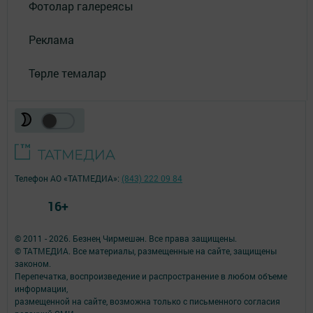
Фотолар галереясы
Реклама
Төрле темалар
Телефон АО «ТАТМЕДИА»:
(843) 222 09 84
16+
© 2011 - 2026. Безнең Чирмешән. Все права защищены.
© ТАТМЕДИА. Все материалы, размещенные на сайте, защищены
законом.
Перепечатка, воспроизведение и распространение в любом объеме
информации,
размещенной на сайте, возможна только с письменного согласия