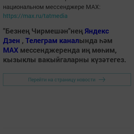
национальном мессенджере MАХ:
https://max.ru/tatmedia
"Безнең Чирмешән"нең
Яндекс
Дзен
,
Телеграм канал
ында һәм
МАХ
мессенджеренда иң мөһим,
кызыклы вакыйгаларны күзәтегез.
Перейти на страницу новости