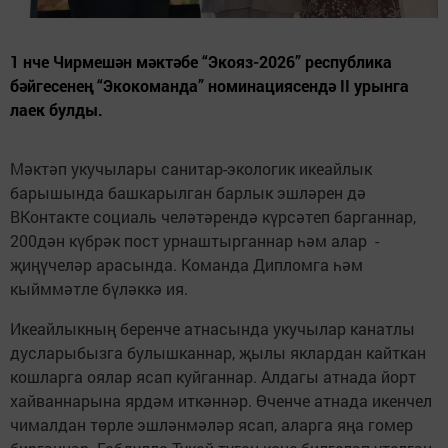
1 нче Чирмешән мәктәбе “Экояз-2026” республика
бәйгесенең “Экокоманда” номинациясендә II урынга
лаек булды.
Мәктәп укучылары санитар-экологик икеайлык
барышында башкарылган барлык эшләрен дә
ВКонтакте социаль челәтәрендә күрсәтеп барганнар,
200дән күбрәк пост урнаштырганнар һәм алар -
җиңүчеләр арасында. Команда Дипломга һәм
кыйммәтле бүләккә ия.
Икеайлыкның беренче атнасында укучылар канатлы
дусларыбызга булышканнар, җылы яклардан кайткан
кошларга оялар ясап куйганнар. Алдагы атнада йорт
хайваннарына ярдәм иткәннәр. Өченче атнада икенчел
чималдан төрле эшләнмәләр ясап, аларга яңа гомер