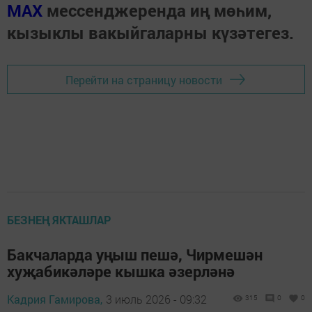
МАХ
мессенджеренда иң мөһим,
кызыклы вакыйгаларны күзәтегез.
Перейти на страницу новости
БЕЗНЕҢ ЯКТАШЛАР
Бакчаларда уңыш пешә, Чирмешән
хуҗабикәләре кышка әзерләнә
Кадрия Гамирова,
3 июль 2026 - 09:32
315
0
0