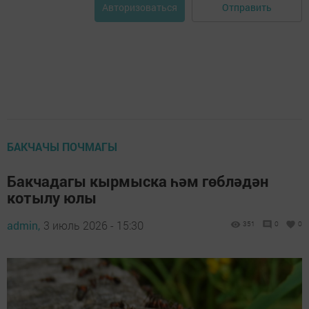
Отправить
Авторизоваться
БАКЧАЧЫ ПОЧМАГЫ
Бакчадагы кырмыска һәм гөбләдән
котылу юлы
admin,
3 июль 2026 - 15:30
351
0
0