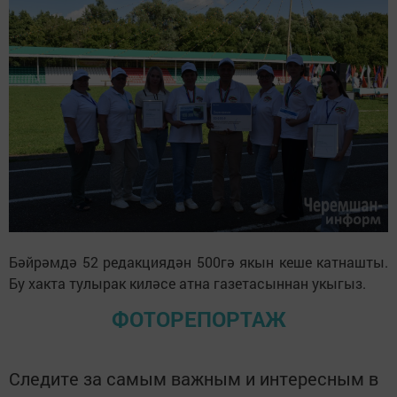
Бәйрәмдә 52 редакциядән 500гә якын кеше катнашты.
Бу хакта тулырак киләсе атна газетасыннан укыгыз.
ФОТОРЕПОРТАЖ
Следите за самым важным и интересным в