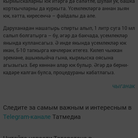
кырмыскаларны юк итәргә дә сәләтле, шулай ук, башка
корткычларны да куркыта. Үсемлекләргә аннан зыян
юк, хәтта, киресенчә – файдалы да әле.
Даруханәдән нашатырь спирты алып, 1 литр суга 10 мл
салып болгатырга – бу, әгәр дә бакчада, үсемлекләр
янында куллансагыз. Ә инде якында үсемлекләр юк
икән, 5-10 тапкырга көчлерәк итегез. Килеп чыккан
эремәне, ашыкмыйча гына, кырмыска оясына
агызыгыз. Бер көннән алар юк булыр. Әгәр дә берни­
кадәре калган булса, процедураны кабатлагыз.
чыганак
Следите за самым важным и интересным в
Telegram-канале
Татмедиа
Читайте новости Татарстана в