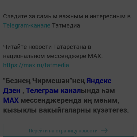
Следите за самым важным и интересным в
Telegram-канале
Татмедиа
Читайте новости Татарстана в
национальном мессенджере MАХ:
https://max.ru/tatmedia
"Безнең Чирмешән"нең
Яндекс
Дзен
,
Телеграм канал
ында һәм
МАХ
мессенджеренда иң мөһим,
кызыклы вакыйгаларны күзәтегез.
Перейти на страницу новости