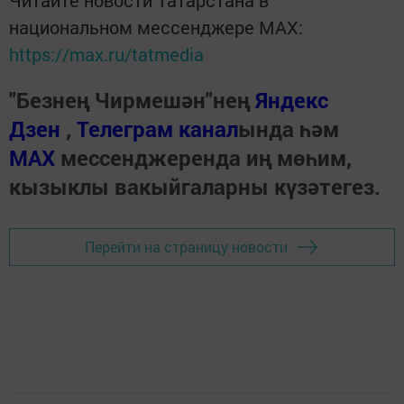
национальном мессенджере MАХ:
https://max.ru/tatmedia
"Безнең Чирмешән"нең
Яндекс
Дзен
,
Телеграм канал
ында һәм
МАХ
мессенджеренда иң мөһим,
кызыклы вакыйгаларны күзәтегез.
Перейти на страницу новости