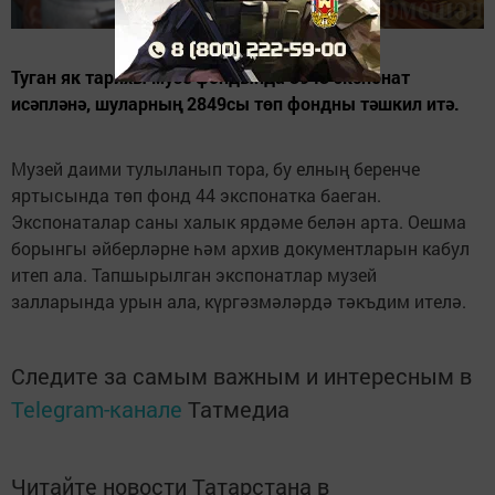
Туган як тарихы музе фондында 3943 экспонат
исәпләнә, шуларның 2849сы төп фондны тәшкил итә.
Музей даими тулыланып тора, бу елның беренче
яртысында төп фонд 44 экспонатка баеган.
Экспонаталар саны халык ярдәме белән арта. Оешма
борынгы әйберләрне һәм архив документларын кабул
итеп ала. Тапшырылган экспонатлар музей
залларында урын ала, күргәзмәләрдә тәкъдим ителә.
Следите за самым важным и интересным в
Telegram-канале
Татмедиа
Читайте новости Татарстана в