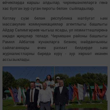
өйчекләрдә каршы алдылар, чирмешәнлеләргә генә
хас булган зур суган пирогы белән сыйладылар.
Котлау сүзе белән республика матбугат һәм
массакүләм коммуникацияләр агентлыгы башлыгы
Айдар Сәлимгәрәев чыгыш ясады, ул хезмәттәшләренә
иҗади җиңүләр теләде. Чирмешән районы башлыгы
Рамил Айбатов кунакларга безнең мәйданчыкны
сайлаганнары өчен рәхмәт белдерде һәм
журналистларны биредә күрү - зур хөрмәт икәнен
ассызыклады.