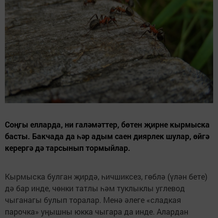
Соңгы елларда, ни галәмәттер, бөтен җирне кырмыска
басты. Бакчада да һәр адым саен диярлек шулар, өйгә
керергә дә тарсынып тормыйлар.
Кырмыска булган җирдә, һичшиксез, гөблә (үлән бете)
дә бар инде, чөнки татлы һәм туклыклы углевод
чыганагы булып торалар. Менә әлеге «сладкая
парочка» уңышны юкка чыгара да инде. Алардан