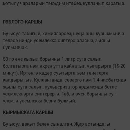
котылу чараларын тәкъдим итәбез, кулланып карагыз.
ГӨБЛӘГӘ КАРШЫ
Бу ысул табигый, химияләрсез, шуңа аны курыкмыйча
теләсә нинди үсемлеккә сиптерә аласыз, зыяны
булмаячак.
50 гр әче кызыл борычны 1 литр суга салып
болгатырга һәм әкрен утта кайнатып чыгарырга (15-20
минут). Иртәнгә кадәр суытырга һәм төнәтергә
калдырыгыз. Кулланганда, сөзәргә һәм 1:4 нисбәтендә
җылы суга салып, пульверизатор ярдәмендә бетле
үсемлекләргә сиптерергә. Гөблә өчен борычлы су –
үлем, ә үсемлеккә берни булмый.
КЫРМЫСКАГА КАРШЫ
Бу ысул вакыт белән сыналган. Җир астындагы