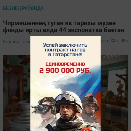
БЕЗНЕҢ РАЙОНДА
Чирмешәннең туган як тарихы музее
фонды ярты елда 44 экспонатка баеган
Кадрия Гамирова,
3 июль 2026 - 13:30
305
0
0