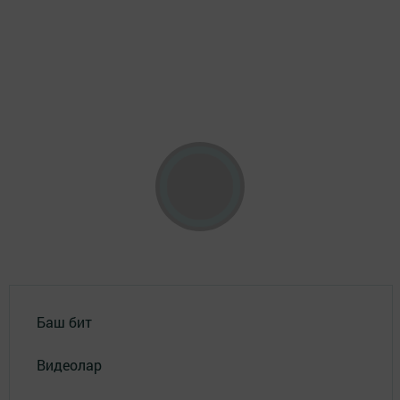
Баш бит
Видеолар