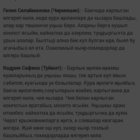
Гөлия Сөләйманова (Чирмешән):
- Бакчада карлыган
өлгереп килә, инде кура җиләкләре дә кызара башлады,
алар кар төшкәнче уңыш бирә. Аларны бергә кушып
компот ясыйм, кайнатма да әзерлим, туңдыргычта да
урын алалар. Былтыр алма бик күп булган иде, быел бу
агачыбыз ял итә. Озакламый кыяр-помидорлар да
өлгерә башлый.
Кадрия Сафина (Туймәт):
- Барлык җиләк-җимеш
куакларының да уңышы яхшы, тик артык күп явым
сәбәпле, куагында ук бозылалар. Кура җиләге җыябыз,
бакча җиләгенең соңгыларын өзәбез, карлыганна да
өлгереп килә, чия кызара. Чия белән карлыган
компотын яратабыз, мохито ясыйм. Уңышны әрәм
итмибез: кайнатма да ясыйм, туңдыргычка да куям.
Чират крыжовникларга җитә, ә сливалар көзгәрәк
өлгерә. Җәй көне эш күп, хәзер кыяр тозлый
башлыйбыз, помидорларда өлгереп килә.