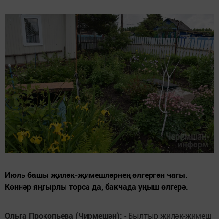
Июль башы җиләк-җимешләрнең өлгергән чагы.
Көннәр яңгырлы торса да, бакчада уңыш өлгерә.
Ольга Прокопьева (Чирмешән):
- Былтыр җиләк-җимеш