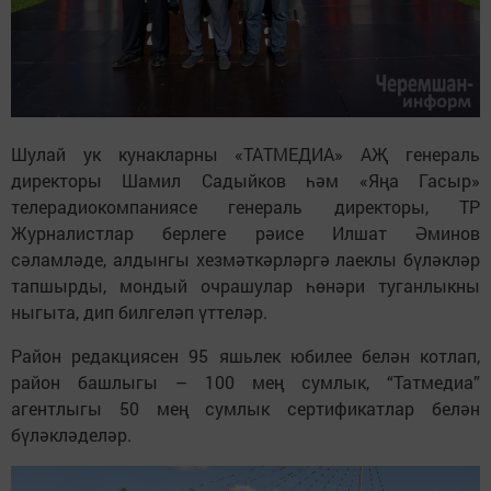
Шулай ук кунакларны «ТАТМЕДИА» АҖ генераль
директоры Шамил Садыйков һәм
«Яңа Гасыр»
телерадиокомпаниясе генераль директоры, ТР
Журналистлар берлеге рәисе
Илшат Әминов
сәламләде, алдынгы хезмәткәрләргә лаеклы бүләкләр
тапшырды, мондый очрашулар һөнәри туганлыкны
ныгыта, дип билгеләп үттеләр.
Район редакциясен 95 яшьлек юбилее белән котлап,
район башлыгы – 100 мең сумлык, “Татмедиа”
агентлыгы 50 мең сумлык сертификатлар белән
бүләкләделәр.