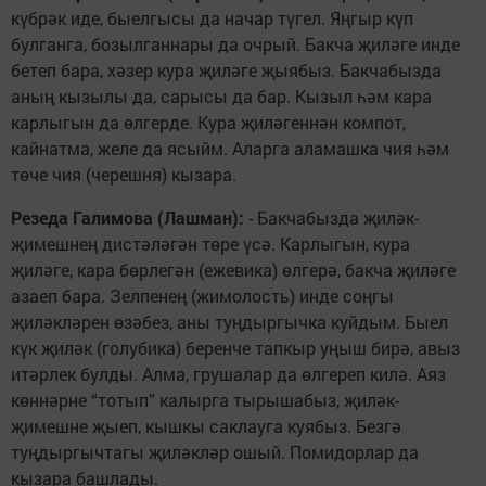
күбрәк иде, быелгысы да начар түгел. Яңгыр күп
булганга, бозылганнары да очрый. Бакча җиләге инде
бетеп бара, хәзер кура җиләге җыябыз. Бакчабызда
аның кызылы да, сарысы да бар. Кызыл һәм кара
карлыгын да өлгерде. Кура җиләгеннән компот,
кайнатма, желе да ясыйм. Аларга аламашка чия һәм
төче чия (черешня) кызара.
Резеда Галимова (Лашман):
- Бакчабызда җиләк-
җимешнең дистәләгән төре үсә. Карлыгын, кура
җиләге, кара бөрлегән (ежевика) өлгерә, бакча җиләге
азаеп бара. Зелпенең (жимолость) инде соңгы
җиләкләрен өзәбез, аны туңдыргычка куйдым. Быел
күк җиләк (голубика) беренче тапкыр уңыш бирә, авыз
итәрлек булды. Алма, грушалар да өлгереп килә. Аяз
көннәрне “тотып” калырга тырышабыз, җиләк-
җимешне җыеп, кышкы саклауга куябыз. Безгә
туңдыргычтагы җиләкләр ошый. Помидорлар да
кызара башлады.