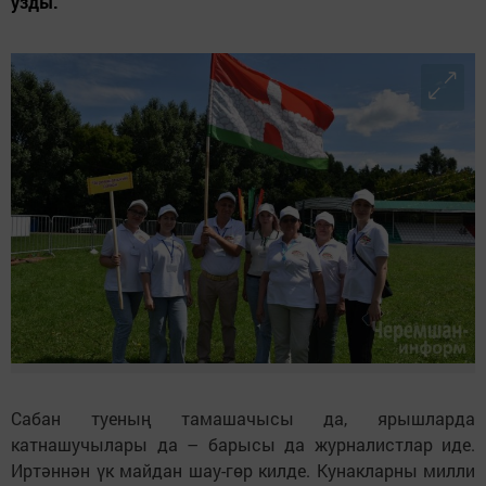
узды.
Сабан туеның тамашачысы да, ярышларда
катнашучылары да – барысы да журналистлар иде.
Иртәннән үк майдан шау-гөр килде. Кунакларны милли