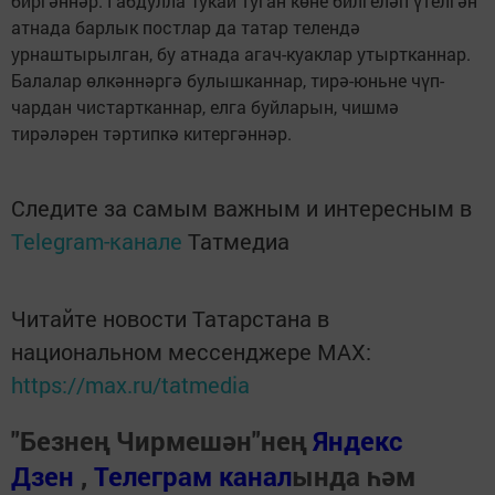
биргәннәр. Габдулла Тукай туган көне билгеләп үтелгән
атнада барлык постлар да татар телендә
урнаштырылган, бу атнада агач-куаклар утыртканнар.
Балалар өлкәннәргә булышканнар, тирә-юньне чүп-
чардан чистартканнар, елга буйларын, чишмә
тирәләрен тәртипкә китергәннәр.
Следите за самым важным и интересным в
Telegram-канале
Татмедиа
Читайте новости Татарстана в
национальном мессенджере MАХ:
https://max.ru/tatmedia
"Безнең Чирмешән"нең
Яндекс
Дзен
,
Телеграм канал
ында һәм