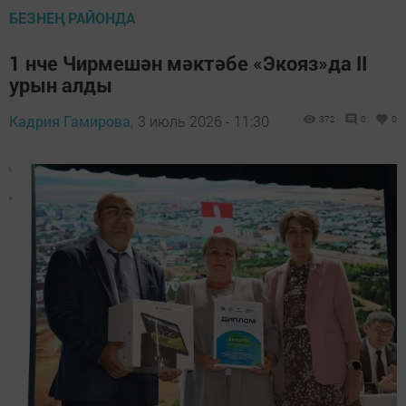
БЕЗНЕҢ РАЙОНДА
1 нче Чирмешән мәктәбе «Экояз»да II
урын алды
Кадрия Гамирова,
3 июль 2026 - 11:30
372
0
0