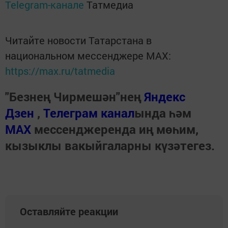
Telegram-канале
Татмедиа
Читайте новости Татарстана в
национальном мессенджере MАХ:
https://max.ru/tatmedia
"Безнең Чирмешән"нең
Яндекс
Дзен
,
Телеграм канал
ында һәм
МАХ
мессенджеренда иң мөһим,
кызыклы вакыйгаларны күзәтегез.
Оставляйте реакции