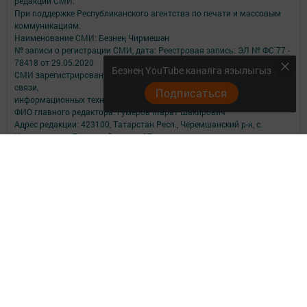
редакций СМИ.
При поддержке Республиканского агентства по печати и массовым
коммуникациям.
Наименование СМИ: Безнең Чирмешән
№ записи о регистрации СМИ, дата: Реестровая запись: ЭЛ № ФС 77 -
78418 от 29.05.2020
Безнең YouTube каналга язылыгыз
СМИ зарегистрированно Федеральной службой по надзору в сфере
связи,
Подписаться
информационных технологий и массовых коммуникаций
ФИО главного редактора: Гумеров Марат Шакирович
Адрес редакции: 423100, Татарстан Респ., Черемшанский р-н, с.
Черемшан, ул. Первомайская, д. 27
Телефон редакции: (84396) 2-29-05 Электронная почта редакции
verstka07@list.ru
Электронная почта филиала для сообщений о фактах коррупции
verstka07@list.ru
Для сообщений о фактах коррупции tatmedia@tatmedia.ru
Учредитель СМИ: АО «ТАТМЕДИА»
Антикоррупционная политика
АО «ТАТМЕДИА» использует «cookie»
для персонализации сервисов и
удобства пользователей сайтом.
Использование «cookie» можно отменить в настройках браузера.
Политика конфиденциальности