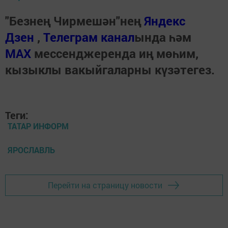
"Безнең Чирмешән"нең
Яндекс
Дзен
,
Телеграм канал
ында һәм
МАХ
мессенджеренда иң мөһим,
кызыклы вакыйгаларны күзәтегез.
Теги:
ТАТАР ИНФОРМ
ЯРОСЛАВЛЬ
Перейти на страницу новости