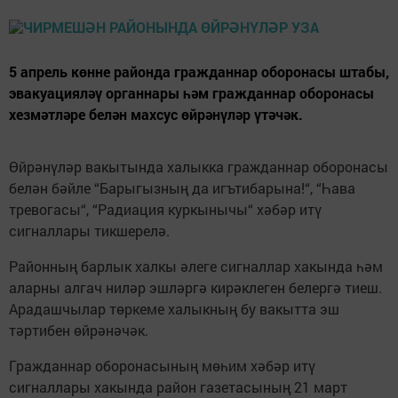
5 апрель көнне районда гражданнар оборонасы штабы,
эвакуацияләү органнары һәм гражданнар оборонасы
хезмәтләре белән махсус өйрәнүләр үтәчәк.
Өйрәнүләр вакытында халыкка гражданнар оборонасы
белән бәйле “Барыгызның да игътибарына!“, “Һава
тревогасы“, “Радиация куркынычы“ хәбәр итү
сигналлары тикшерелә.
Районның барлык халкы әлеге сигналлар хакында һәм
аларны алгач ниләр эшләргә кирәклеген белергә тиеш.
Арадашчылар төркеме халыкның бу вакытта эш
тәртибен өйрәнәчәк.
Гражданнар оборонасының мөһим хәбәр итү
сигналлары хакында район газетасының 21 март