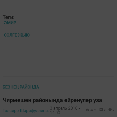
Теги:
ӘМИР
СӨЛГЕ ҖЫЮ
БЕЗНЕҢ РАЙОНДА
Чирмешән районында өйрәнүләр уза
3 апрель 2018 -
Гөлсирә Шәрифуллина,
4871
0
0
14:00