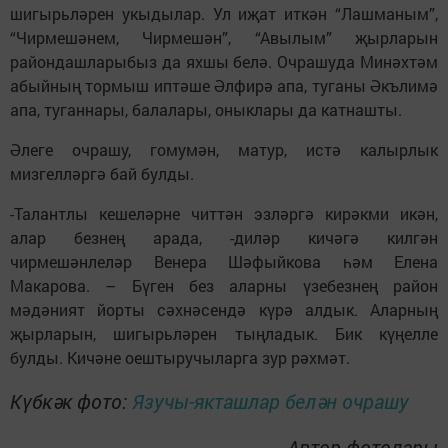
шигырьләрен укыдылар. Ул иҗат иткән “Лашманым”,
“Чирмешәнем, Чирмешән”, “Авылым” җырларын
райондашларыбыз да яхшы белә. Очрашуда Минәхтәм
абыйның тормыш иптәше Әлфирә апа, туганы Әкълимә
апа, туганнары, балалары, оныклары да катнашты.
Әлеге очрашу, гомумән, матур, истә калырлык
мизгелләргә бай булды.
-Талантлы кешеләрне читтән эзләргә кирәкми икән,
алар безнең арада, -диләр кичәгә килгән
чирмешәнлеләр Венера Шәфыйкова һәм Елена
Макарова. – Бүген без аларны үзебезнең район
мәдәният йорты сәхнәсендә күрә алдык. Аларның
җырларын, шигырьләрен тыңладык. Бик күңелле
булды. Кичәне оештыручыларга зур рәхмәт.
Күбкәк фото:
Язучы-якташлар белән очрашу
Автор фотолары