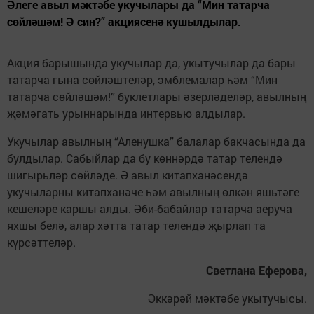
Әлеге авыл мәктәбе укучылары да “Мин татарча
сөйләшәм! Ә син?” акциясенә кушылдылар.
Акция барышында укучылар да, укытучылар да бары
татарча гына сөйләштеләр, эмблемалар һәм “Мин
татарча сөйләшәм!” буклетлары әзерләделәр, авылның
җәмәгать урыннарында интервью алдылар.
Укучылар авылның “Аленушка” балалар бакчасында да
булдылар. Сабыйлар да бу көннәрдә татар телендә
шигырьләр сөйләде. Ә авыл китапханәсендә
укучыларны китапханәче һәм авылның өлкән яшьтәге
кешеләре каршы алды. Әби-бабайлар татарча аеруча
яхшы белә, алар хәтта татар телендә җырлап та
күрсәттеләр.
Светлана Еферова,
Әккәрәй мәктәбе укытучысы.