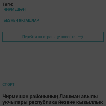
Теги:
ЧИРМЕШӘН
БЕЗНЕҢ ЯКТАШЛАР
Перейти на страницу новости
СПОРТ
Чирмешән районының Лашман авылы
укчылары республика йөзенә кызыллык