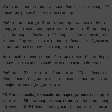
Участок инспекторлары һәм башка хезмәтләр 19
административ беркетмә төзегәннәр.
Район юлларында 3 юл-транспорт һәлакәте булган,
аларда автомашиналарга зыян килгән. Юлда йөрү
кагыйдәләрен бозуның 11 очрагы ачыкланган, ике
машина йөртүчесе автотранспорт белән аек булмаган
хәлдә идарә иткән өчен тоткарлаганнар.
Нагорный поселогыннан бер ир-ат үзе белән бергә
яшәүче хатын-кызны кыйнаган өчен җавап бирәчәк.
Районда 27 мартта башланган “Сак булыгыз!
Мошенниклар“ дип аталган комплекслы оператив-
профилактик акция дәвам итә.
03 Үткән шимбә, якшәмбе көннәрендә ашыгыч ярдәм
хезмәтен 36 тапкыр чакыртканнар.
Фельдшерлар
әйтүенчә, ОРВИ белән авыруның 7 очрагы теркәлгән.