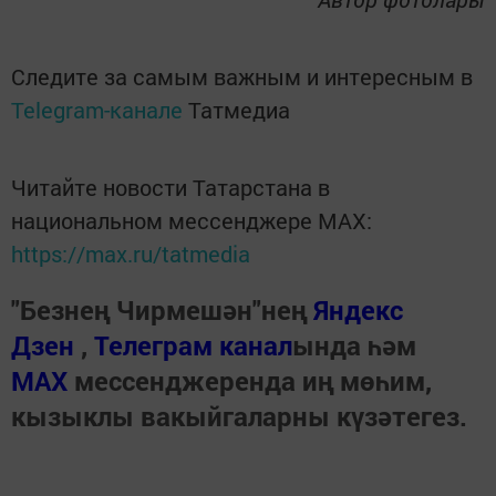
Следите за самым важным и интересным в
Telegram-канале
Татмедиа
Читайте новости Татарстана в
национальном мессенджере MАХ:
https://max.ru/tatmedia
"Безнең Чирмешән"нең
Яндекс
Дзен
,
Телеграм канал
ында һәм
МАХ
мессенджеренда иң мөһим,
кызыклы вакыйгаларны күзәтегез.