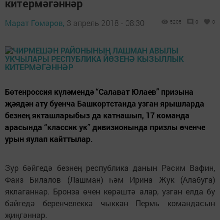
китермәгәннәр
Марат Гомәров,
3 апрель 2018 - 08:30
5205
0
0
Бөтенроссия күләмендә “Салават Юлаев” призына
җәядән ату буенча Башкортстанда узган ярышларда
безнең якташларыбыз да катнашып, 17 команда
арасында “классик ук” дивизионында призлы өченче
урын яулап кайттылар.
Зур бәйгедә безнең республика данын Рәсим Вафин,
Фаиз Билалов (Лашман) һәм Ирина Жук (Алабуга)
яклаганнар. Бронза өчен көрәштә алар, узган елда бу
бәйгедә беренчелеккә чыккан Пермь командасын
җиңгәннәр.