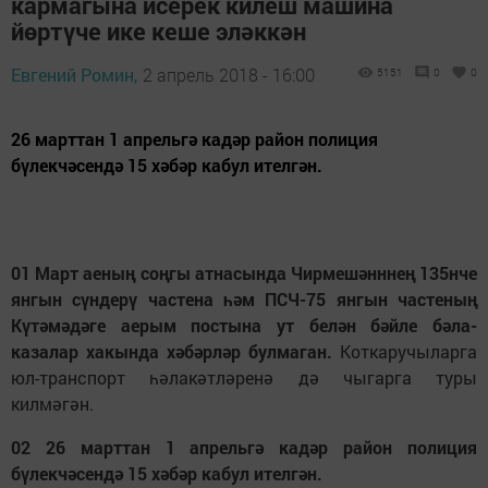
кармагына исерек килеш машина
йөртүче ике кеше эләккән
Евгений Ромин,
2 апрель 2018 - 16:00
5151
0
0
26 марттан 1 апрельгә кадәр район полиция
бүлекчәсендә 15 хәбәр кабул ителгән.
01 Март аеның соңгы атнасында Чирмешәнннең 135нче
янгын сүндерү частена һәм ПСЧ-75 янгын частеның
Күтәмәдәге аерым постына ут белән бәйле бәла-
казалар хакында хәбәрләр булмаган.
Коткаручыларга
юл-транспорт һәлакәтләренә дә чыгарга туры
килмәгән.
02 26 марттан 1 апрельгә кадәр район полиция
бүлекчәсендә 15 хәбәр кабул ителгән.