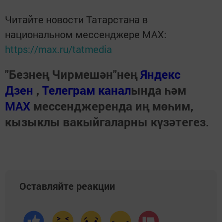
Читайте новости Татарстана в
национальном мессенджере MАХ:
https://max.ru/tatmedia
"Безнең Чирмешән"нең
Яндекс
Дзен
,
Телеграм канал
ында һәм
МАХ
мессенджеренда иң мөһим,
кызыклы вакыйгаларны күзәтегез.
Оставляйте реакции