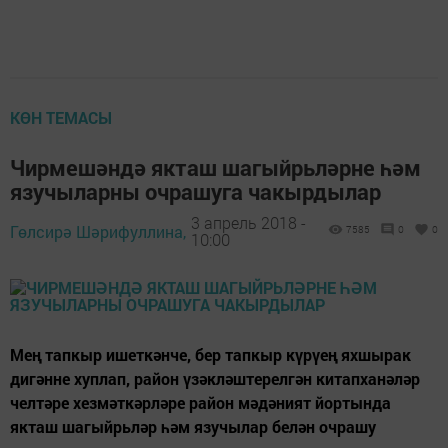
КӨН ТЕМАСЫ
Чирмешәндә якташ шагыйрьләрне һәм
язучыларны очрашуга чакырдылар
3 апрель 2018 -
Гөлсирә Шәрифуллина,
7585
0
0
10:00
Мең тапкыр ишеткәнче, бер тапкыр күрүең яхшырак
дигәнне хуплап, район үзәкләштерелгән китапханәләр
челтәре хезмәткәрләре район мәдәният йортында
якташ шагыйрьләр һәм язучылар белән очрашу