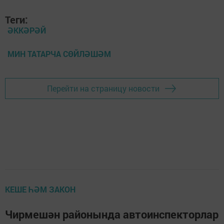
Теги:
ӘККӘРӘЙ
МИН ТАТАРЧА СӨЙЛӘШӘМ
Перейти на страницу новости
КЕШЕ ҺӘМ ЗАКОН
Чирмешән районында автоинспекторлар