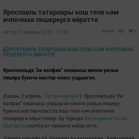
Ярославль татарлары кош теле һәм
өчпочмак пешерергә өйрәтте
автор,
3 апрель 2018 - 11:30
5049
0
0
Ярославльдә "Ак калфак" оешмасы милли ризык
пешерү буенча мастер-класс уздырган.
(Казан, 3 апрель,
"Татар-информ"
). Ярославльдә "Ак
калфак" оешмасы уздырган милли ризык пешерү
буенча мастер-класста кош теле һәм өчпочмак
пешерергә өйрәттеләр. Бу турыда
Бөтендөнья татар
конгрессы
матбугат хезмәте хәбәр итте.
Чарада олылар да, балалар да катнашкан. Алар шулай