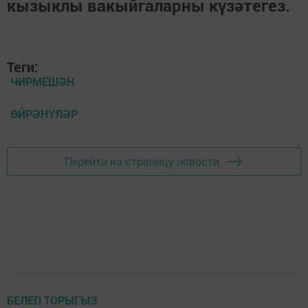
кызыклы вакыйгаларны күзәтегез.
Теги:
ЧИРМЕШӘН
ӨЙРӘНҮЛӘР
Перейти на страницу новости
БЕЛЕП ТОРЫГЫЗ