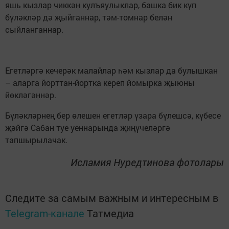
яшь кызлар чиккән кулъяулыклар, башка бик күп
бүләкләр дә җыйганнар, тәм-томнар белән
сыйланганнар.
Егетләргә кечерәк малайлар һәм кызлар да булышкан
– аларга йорттан-йортка кереп йомырка җыюны
йөкләгәннәр.
Бүләкләрнең бер өлешен егетләр үзара бүлешсә, күбесе
җәйгә Сабан туе уеннарында җиңүчеләргә
тапшырылачак.
Исламия Нуредтинова фотолары
Следите за самым важным и интересным в
Telegram-канале
Татмедиа