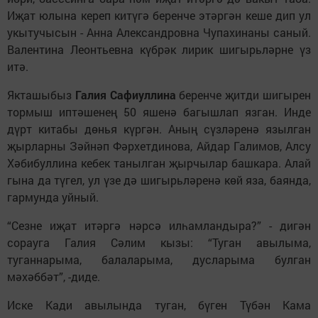
Иҗат юлына кереп китүгә беренче этәргән кеше дип ул
укытучысын - Анна Александровна Чупахинаны саный.
Валентина Леонтьевна күбрәк лирик шигырьләрне үз
итә.
Якташыбыз
Галия Сафиуллина
беренче җитди шигырен
тормыш иптәшенең 50 яшенә багышлап язган. Инде
дүрт китабы дөнья күргән. Аның сүзләренә язылган
җырларны Зәйнәп Фәрхетдинова, Айдар Галимов, Алсу
Хәбибуллина кебек танылган җырчылар башкара. Алай
гына да түгел, ул үзе дә шигырьләренә көй яза, баянда,
гармунда уйный.
“Сезне иҗат итәргә нәрсә илһамландыра?” - дигән
сорауга Галия Сәлим кызы: “Туган авылыма,
туганнарыма, балаларыма, дусларыма булган
мәхәббәт”, -диде.
Иске Кади авылында туган, бүген Түбән Кама