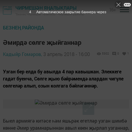
ЧИРМЕШӘН ЯҢАЛЫКЛАРЫ
16+
3
Автоматическое закрытие баннера через
"Безнең Чирмешән" газетасы - Чирмешән районы
БЕЗНЕҢ РАЙОНДА
Әмирдә сөлге җыйганнар
Кадыйр Гомәров,
3 апрель 2018 - 16:00
5302
0
1
Узган бер елда бу авылда 4 пар кавышкан. Элеккеге
гадәт буенча, Сөлге җыю бәйрәмендә алардан чигүле
сөлгеләр алып, озын колгага бәйләгәннәр.
Быел армиягә китәсе һәм яшьрәк егетләр узган шимбә
көнне Әмир урамнарыннан авыл көен җырлап узганнар,