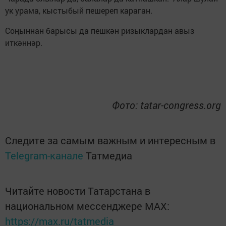
ук урама, кыстыбый пешереп караган.
Соңыннан барысы да пешкән ризыклардан авыз
иткәннәр.
Фото: tatar-congress.org
Следите за самым важным и интересным в
Telegram-канале
Татмедиа
Читайте новости Татарстана в
национальном мессенджере MАХ:
https://max.ru/tatmedia