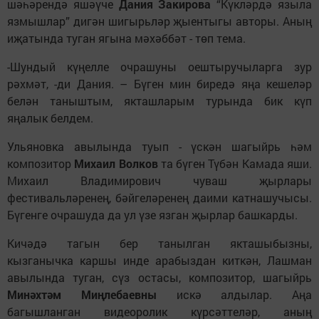
шәһәрендә яшәүче
Дания Закирова
“Күкләрдә языла
язмышлар” дигән шигырьләр җыентыгы авторы. Аның
иҗатында туган ягына мәхәббәт - төп тема.
-Шундый күңелле очрашуны оештыручыларга зур
рәхмәт, -ди Дания. – Бүген мин биредә яңа кешеләр
белән таныштым, якташларым турында бик күп
яңалык белдем.
Ульяновка авылында туып - үскән шагыйрь һәм
композитор
Михаил Волков
та бүген Түбән Камада яши.
Михаил Владимирович чуваш җырлары
фестивальләренең, бәйгеләренең даими катнашучысы.
Бүгенге очрашуда да ул үзе язган җырлар башкарды.
Кичәдә тагын бер танылган якташыбызны,
кызганычка каршы инде арабыздан киткән, Лашман
авылында туган, сүз остасы, композитор, шагыйрь
Минәхтәм Миңлебаевны
искә алдылар. Аңа
багышланган видеоролик күрсәттеләр, аның