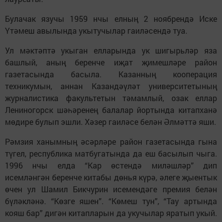
Булачак язучы 1959 нчы елның 2 ноябрендә Иске
Үтәмеш авылында укытучылар гаиләсендә туа.
Ул мәктәптә укыган елларында ук шигырьләр яза
башлый, аның беренче иҗат җимешләре район
газетасында басыла. Казанның кооперация
техникумын, аннан Казандәүләт университетының
журналистика факультетын тәмамлый, озак еллар
Лениногорск шәһәренең балалар йортында китапханә
мөдире булып эшли. Хәзер гаиләсе белән Әлмәттә яши.
Рәмзия ханымның әсәрләре район газетасында гына
түгел, республика матбугатында да еш басылып чыга.
1996 нчы елда “Кар өстендә миләшләр” дип
исемләнгән беренче китабы дөнья күрә, әлеге җыентык
өчен ул Шамил Бикчурин исемендәге премия белән
бүләкләнә. “Көзге яшен”. “Көмеш тун”, “Тау артында
кояш бар” дигән китапларын да укучылар яратып укый.