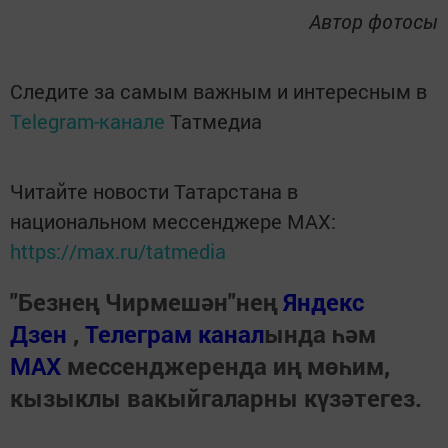
Автор фотосы
Следите за самым важным и интересным в
Telegram-канале
Татмедиа
Читайте новости Татарстана в
национальном мессенджере MАХ:
https://max.ru/tatmedia
"Безнең Чирмешән"нең
Яндекс
Дзен
,
Телеграм канал
ында һәм
МАХ
мессенджеренда иң мөһим,
кызыклы вакыйгаларны күзәтегез.