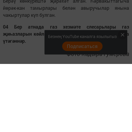
Берәү көнкүрештә җәрәхәт алган. Һәрвакыттагыча
йөрәк-кан тамырлары белән авыручылар янына
чакыртулар күп булган.
04 Бер атнада газ хезмәте слесарьлары газ
җиһазларын көйләү һәм төзәтү белән бәйле 33 заявка
Безнең YouTube каналга язылыгыз
үтәгәннәр.
Подписаться
Фото Кадыра Гумерова
Следите за самым важным и интересным в
Telegram-канале
Татмедиа
Читайте новости Татарстана в
национальном мессенджере MАХ:
https://max.ru/tatmedia