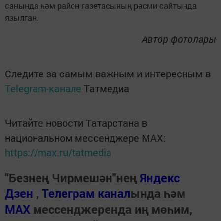
санында һәм район газетасының рәсми сайтында
язылган.
Автор фотолары
Следите за самым важным и интересным в
Telegram-канале
Татмедиа
Читайте новости Татарстана в
национальном мессенджере MАХ:
https://max.ru/tatmedia
"Безнең Чирмешән"нең
Яндекс
Дзен
,
Телеграм канал
ында һәм
МАХ
мессенджеренда иң мөһим,