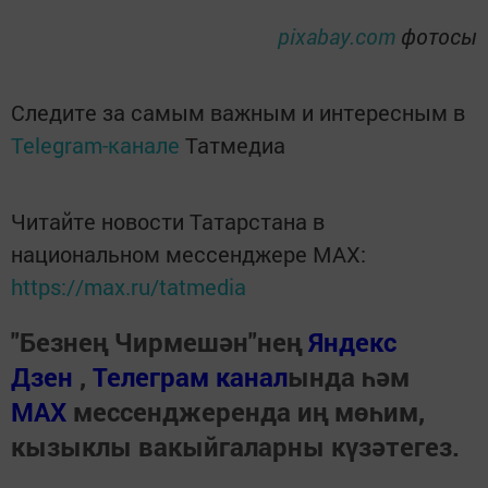
pixabay.com
фотосы
Следите за самым важным и интересным в
Telegram-канале
Татмедиа
Читайте новости Татарстана в
национальном мессенджере MАХ:
https://max.ru/tatmedia
"Безнең Чирмешән"нең
Яндекс
Дзен
,
Телеграм канал
ында һәм
МАХ
мессенджеренда иң мөһим,
кызыклы вакыйгаларны күзәтегез.