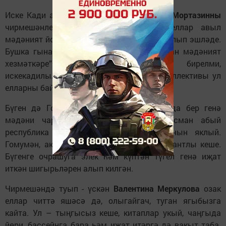
Иске Кади авылында яшәүче
Мингосман Мортазинны
чирмешәнлеләр яхшы белә. Ул озак еллар авыл
мәдәният йортында сәнгать җитәкчесе булып эшләде.
Бушка гына аңа “Татарстанның атказанган мәдәният
хезмәткәре” дигән мактаулы исем бирелми,
искекадилыларның үзешчән артистлар коллективы ул
елларны байтак үрләр яулый.
Бүген дә Госман абыйдан башка районда бер генә
мәдәни чара да узмый диярлек . Госман абый
республика чараларында да район данын яклый.
Гомумән, актив, тормыш сөючән һәм талантлы кеше.
Бүгенге очрашуга элек һәм күптән түгел генә иҗат
иткән шигырьләрен алып килгән.
Чирмешәндә туып - үскән
Валентина Меркулова
озак
еллар читтә яшәсә дә, олыгайгач, туган ягыбызга
кайта. Ул – тыңгысыз кеше, китаплар укый, чаңгыда
йөри, бассейнга бара һәм иҗат итәргә дә вакыт таба.