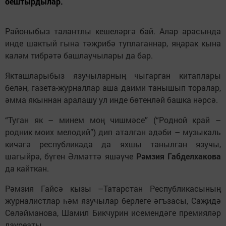
оештырдылар.
Районыбыз талантлы кешеләргә бай. Алар арасында
инде шактый гына тәҗрибә туплаганнар, яңарак кына
каләм тибрәтә башлаучылары да бар.
Якташларыбыз язучыларның чыгарган китаплары
белән, газета-журналлар аша даими танышып торалар,
әмма якыннан аралашу ул инде бөтенләй башка нәрсә.
“Туган як – минем моң чишмәсе” (“Родной край –
родник моих мелодий”) дип аталган әдәби – музыкаль
кичәгә республикада да яхшы танылган язучы,
шагыйрә, бүген Әлмәттә яшәүче
Рәмзия Габделхакова
да кайткан.
Рәмзия Гайсә кызы –Татарстан Республикасының
журналистлар һәм язучылар берлеге әгъзасы, Саҗидә
Сөләйманова, Шамил Бикчурин исемендәге премияләр
лауреаты.