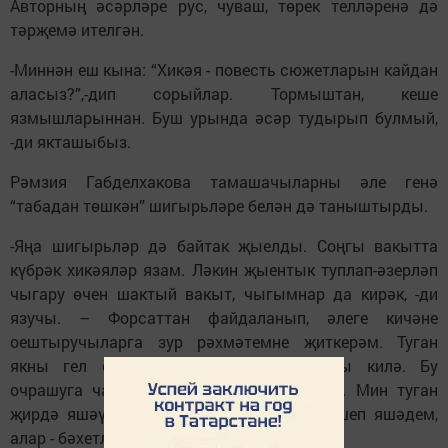
Авторның әсәрләре рус, чуваш, төрек телләренә дә
тәрҗемә ителгән.
-Миннән еш кына: “Хикәя - повесть сюжетларын кайдан
аласыз?”,-дип сорыйлар. Тормыштан, кеше
язмышларыннан. Буш урында әсәр тудырып булмый,
-ди якташыбыз.
Рәмзия Габделхакова тамашачыларны әле генә
“табадан төшкән” шигырьләре белән дә таныштырды.
-Яңа шигырьләр дә байтак җыелды. Соңгы вакытта
күбрәк хикәяләр язам. Ләкин җыентык туплап-әзерләп
чыгару өчен шактый вакыт, чыгымнар да кирәк, -ди
язучы. – Форсаттан файдаланып, әлеге кичәне
оештыручыларга зур рәхмәтемне җиткерәм. Туган
якны гел сагынып торам, гел кайтасы килә. Бу
очрашуга чакыру кайтырга сәбәп булды. Мин туган
җирдә яшәүчеләрдән гомерем буе көнләшеп яшәдем,
алар - бәхетле кешеләр.