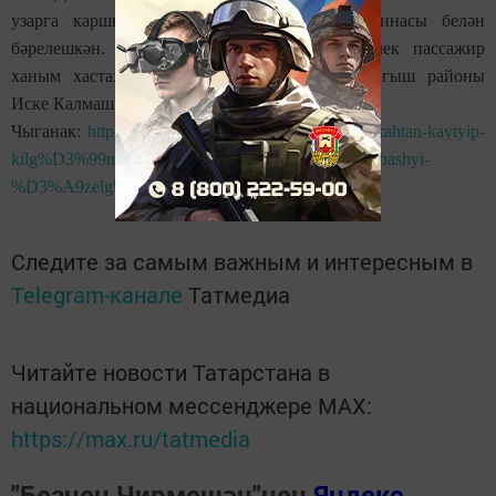
узарга каршы юлга чыккан һәм йөк машинасы белән
бәрелешкән. Lexus машинасындагы 56 яшьлек пассажир
ханым хастаханәгә озатылган. Егетне Чакмагыш районы
Иске Калмаш авылында җирләячәкләр.
Чыганак:
http://www.saby-rt.ru/tt/hbrl/item/8719-nikahtan-kaytyip-
kilg%D3%99n-egetne%D2%A3-avariyad%D3%99-bashyi-
%D3%A9zelg%D3%99n-%20foto.html
Следите за самым важным и интересным в
Telegram-канале
Татмедиа
Читайте новости Татарстана в
национальном мессенджере MАХ:
https://max.ru/tatmedia
"Безнең Чирмешән"нең
Яндекс