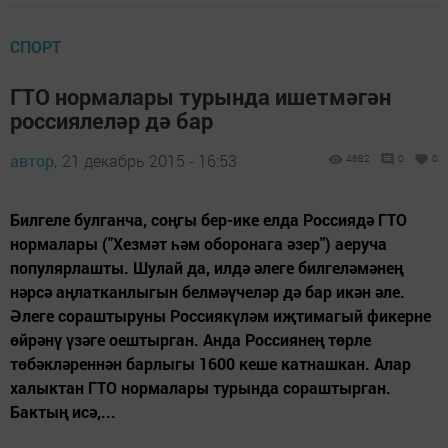
СПОРТ
ГТО нормалары турында ишетмәгән
россиялеләр дә бар
автор,
21 декабрь 2015 - 16:53
4682
0
0
Билгеле булганча, соңгы бер-ике елда Россиядә ГТО
нормалары ("Хезмәт һәм оборонага әзер") аеруча
популярлашты. Шулай да, илдә әлеге билгеләмәнең
нәрсә аңлатканлыгын белмәүчеләр дә бар икән әле.
Әлеге сораштыруны Россиякүләм иҗтимагый фикерне
өйрәнү үзәге оештырган. Анда Россиянең төрле
төбәкләреннән барлыгы 1600 кеше катнашкан. Алар
халыктан ГТО нормалары турында сораштырган.
Бактың исә,...