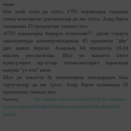
икән.
Әле алай гына да түгел, ГТО нормалары турында
гомер ишетмәгән россиялеләр дә юк түгел. Алар барча
халыкның 23 процентын тәшкил итә.
«ГТО нормалары бирергә телисезме?", дигән сорауга
тикшеренүдә катнашучыларның 45 проценты "әйе"
дип җавап биргән. Аларның 64 проценты 18-24
яшьлек россиялеләр. Шул ук вакытта әлеге
күнегүләрне ир-атлар хатын-кызларга караганда
ныграк "үз итә" икән.
Шул ук вакытта бу нормаларны тапшырудан баш
тартучылар да юк түгел. Алар барча халыкның 52
процентын тәшкил итә.
Чыганак:
http://intertat.ru/tt/society-tt/item/52230-gto-normalaryi-
turyinda-ishetm%D3%99g%D3%99n-rossiyalel%D3%99r-d%D3%99-
bar.html