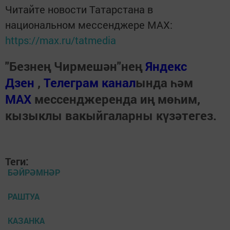
Читайте новости Татарстана в
национальном мессенджере MАХ:
https://max.ru/tatmedia
"Безнең Чирмешән"нең
Яндекс
Дзен
,
Телеграм канал
ында һәм
МАХ
мессенджеренда иң мөһим,
кызыклы вакыйгаларны күзәтегез.
Теги:
БӘЙРӘМНӘР
РАШТУА
КАЗАНКА