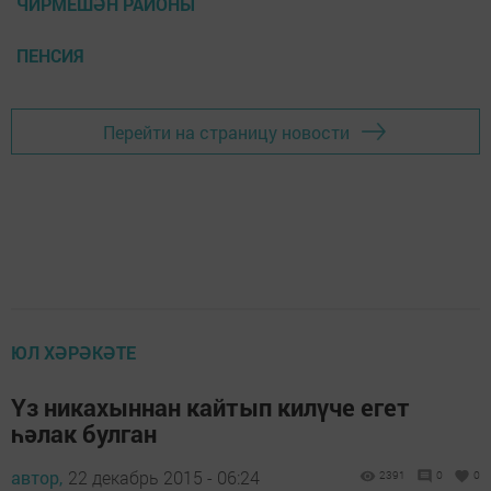
ЧИРМЕШӘН РАЙОНЫ
ПЕНСИЯ
Перейти на страницу новости
ЮЛ ХӘРӘКӘТЕ
Үз никахыннан кайтып килүче егет
һәлак булган
автор,
22 декабрь 2015 - 06:24
2391
0
0