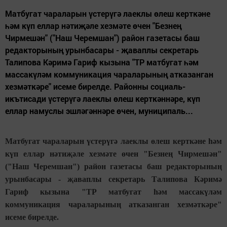
Матбугат чараларын үстерүгә лаеклы өлеш керткәне
һәм күп еллар нәтиҗәле хезмәте өчен "Безнең
Чирмешән" ("Наш Черемшан") район газетасы баш
редакторының урынбасары - җаваплы секретарь
Талипова Кәримә Гариф кызына "ТР матбугат һәм
массакүләм коммуникация чараларының атказанган
хезмәткәре" исеме бирелде. Районны социаль-
икътисади үстерүгә лаеклы өлеш керткәннәре, күп
еллар намуслы эшләгәннәре өчен, муниципаль...
Матбугат чараларын үстерүгә лаеклы өлеш керткәне һәм
күп еллар нәтиҗәле хезмәте өчен "Безнең Чирмешән"
("Наш Черемшан") район газетасы баш редакторының
урынбасары - җаваплы секретарь Талипова Кәримә
Гариф кызына "ТР матбугат һәм массакүләм
коммуникация чараларының атказанган хезмәткәре"
исеме бирелде.