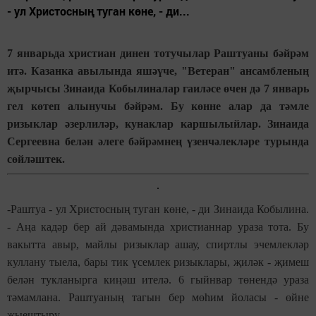
- ул Христосның туган көне, - ди...
7 январьда христиан динен тотучылар Раштуаны бәйрәм
итә. Казанка авылында яшәүче, "Ветеран" ансамбленың
җырчысы Зинаида Кобылиналар гаиләсе өчен дә 7 январь
гел көтеп алынучы бәйрәм. Бу көнне алар да тәмле
ризыклар әзерлиләр, кунаклар каршылыйлар. Зинаида
Сергеевна белән әлеге бәйрәмнең үзенчәлекләре турында
сөйләштек.
-Раштуа - ул Христосның туган көне, - ди Зинаида Кобылина.
- Аңа кадәр бер ай дәвамында христианнар ураза тота. Бу
вакытта авыр, майлы ризыклар ашау, спиртлы эчемлекләр
куллану тыела, бары тик үсемлек ризыклары, җиләк - җимеш
белән тукланырга киңәш ителә. 6 гыйнвар төнендә ураза
тәмамлана. Раштуаның тагын бер мөһим йоласы - өйне
җыештыру.