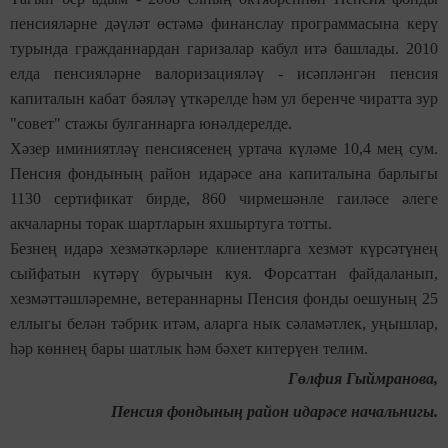
пенсияләрне дәүләт өстәмә финанслау программасына керү
турында гражданнардан гаризалар кабул итә башлады. 2010
елда пенсияләрне валоризацияләү - исәпләнгән пенсия
капиталын кабат бәяләү үткәрелде һәм ул беренче чиратта зур
"совет" стажы булганнарга юнәлдерелде.
Хәзер иминиятләү пенсиясенең уртача күләме 10,4 мең сум.
Пенсия фондының район идарәсе ана капиталына барлыгы
1130 сертификат бирде, 860 чирмешәнле гаиләсе әлеге
акчаларны торак шартларын яхшыртуга тотты.
Безнең идарә хезмәткәрләре клиентларга хезмәт күрсәтүнең
сыйфатын күтәрү бурычын куя. Форсаттан файдаланып,
хезмәттәшләремне, ветераннарны Пенсия фонды оешуның 25
еллыгы белән тәбрик итәм, аларга нык сәламәтлек, уңышлар,
һәр көннең бары шатлык һәм бәхет китерүен телим.
Гөлфия Гыймранова,
Пенсия фондының район идарәсе начальнигы.