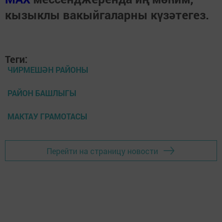
кызыклы вакыйгаларны күзәтегез.
Теги:
ЧИРМЕШӘН РАЙОНЫ
РАЙОН БАШЛЫГЫ
МАКТАУ ГРАМОТАСЫ
Перейти на страницу новости