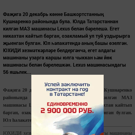
Фаҗига 20 декабрь көнне Башкортстанның
Кушнаренко районында була. Юлда Татарстаннан
килгән МАЗ машинасы Lexus белән бәрелешә. Егет
никахтан кайтып барган, озакламый ул туй уздырырга
җыенган булган. Юл һәлакәтендә аның башы өзелгән.
ЮХИДИ хезмәткәрләре белдергәнчә, егет алдагы
машинаны узарга каршы юлга чыккан һәм йөк
машинасы белән бәрелешкән. Lexus машинасындагы
56 яшьлек...
Фаҗига 20 декабрь көнне Башкортстанның Кушнаренко
районында була. Юлда Татарстаннан килгән МАЗ
машинасы Lexus белән бәрелешә. Егет никахтан кайтып
барган, озакламый ул туй уздырырга җыенган булган.
Юл һәлакәтендә аның башы өзелгән.
ЮХИДИ хезмәткәрләре белдергәнчә, егет алдагы машинаны