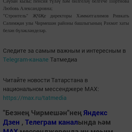
Сәүбан кызы; пенсия түләү һәм билгеләү белгече Портнова
Любовь Александровна;
"Строитель" ҖЧҖе директоры Хәммәтгалимов Ривкать
Сәлимҗан улы Чирмешән районы башлыгының Рәхмәт хаты
белән бүләкләнделәр.
Следите за самым важным и интересным в
Telegram-канале
Татмедиа
Читайте новости Татарстана в
национальном мессенджере MАХ:
https://max.ru/tatmedia
"Безнең Чирмешән"нең
Яндекс
Дзен
,
Телеграм канал
ында һәм
МАХ
мессенджеренда иң мөһим,