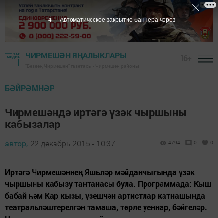
4
Автоматическое закрытие баннера через
ЧИРМЕШӘН ЯҢАЛЫКЛАРЫ
16+
"Безнең Чирмешән" газетасы - Чирмешән районы
БӘЙРӘМНӘР
Чирмешәндә иртәгә үзәк чыршыны
кабызалар
автор,
22 декабрь 2015 - 10:37
4794
0
0
Иртәгә Чирмешәннең Яшьләр мәйданчыгында үзәк
чыршыны кабызу тантанасы була. Программада: Кыш
бабай һәм Кар кызы, үзешчән артистлар катнашында
театральләштерелгән тамаша, төрле уеннар, бәйгеләр.