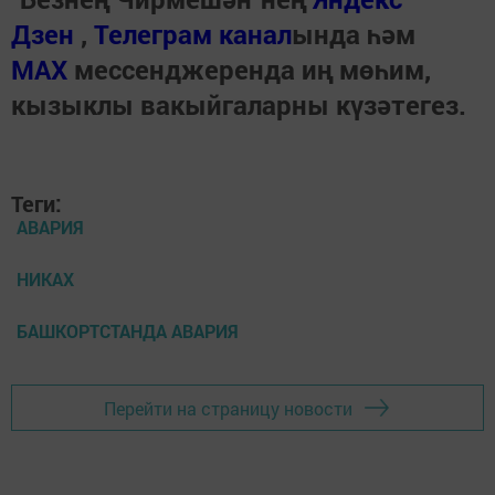
Дзен
,
Телеграм канал
ында һәм
МАХ
мессенджеренда иң мөһим,
кызыклы вакыйгаларны күзәтегез.
Теги:
АВАРИЯ
НИКАХ
БАШКОРТСТАНДА АВАРИЯ
Перейти на страницу новости