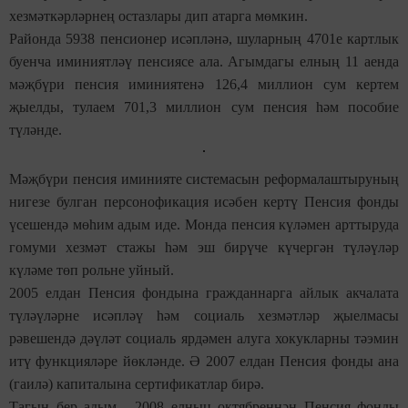
хезмәткәрләрнең остазлары дип атарга мөмкин.
Районда 5938 пенсионер исәпләнә, шуларның 4701е картлык
буенча иминиятләү пенсиясе ала. Агымдагы елның 11 аенда
мәҗбүри пенсия иминиятенә 126,4 миллион сум кертем
җыелды, тулаем 701,3 миллион сум пенсия һәм пособие
түләнде.
Мәҗбүри пенсия иминияте системасын реформалаштыруның
нигезе булган персонофикация исәбен кертү Пенсия фонды
үсешендә мөһим адым иде. Монда пенсия күләмен арттыруда
гомуми хезмәт стажы һәм эш бирүче күчергән түләүләр
күләме төп рольне уйный.
2005 елдан Пенсия фондына гражданнарга айлык акчалата
түләүләрне исәпләү һәм социаль хезмәтләр җыелмасы
рәвешендә дәүләт социаль ярдәмен алуга хокукларны тәэмин
итү функцияләре йөкләнде. Ә 2007 елдан Пенсия фонды ана
(гаилә) капиталына сертификатлар бирә.
Тагын бер адым - 2008 елның октябреннән Пенсия фонды