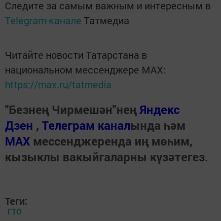
Следите за самым важным и интересным в
Telegram-канале
Татмедиа
Читайте новости Татарстана в
национальном мессенджере MАХ:
https://max.ru/tatmedia
"Безнең Чирмешән"нең
Яндекс
Дзен
,
Телеграм канал
ында һәм
МАХ
мессенджеренда иң мөһим,
кызыклы вакыйгаларны күзәтегез.
Теги:
ГТО