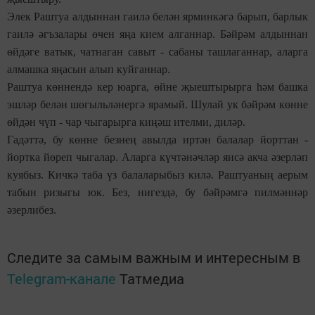
Элек Раштуа алдыннан гаилә белән ярминкәгә барып, барлык
гаилә әгъзалары өчен яңа кием алганнар. Бәйрәм алдыннан
өйдәге ватык, чатнаган савыт - сабаны ташлаганнар, аларга
алмашка яңасын алып куйганнар.
Раштуа көннендә кер юарга, өйне җыештырырга һәм башка
эшләр белән шөгыльләнергә ярамый. Шулай ук бәйрәм көнне
өйдән чүп - чар чыгарырга киңәш ителми, диләр.
Гадәттә, бу көнне безнең авылда иртән балалар йорттан -
йортка йөреп чыгалар. Аларга күчтәнәчләр яисә акча әзерләп
куябыз. Кичкә таба үз балаларыбыз килә. Раштуаның аерым
табын ризыгы юк. Без, нигездә, бу бәйрәмгә пилмәннәр
әзерлибез.
Следите за самым важным и интересным в
Telegram-канале
Татмедиа