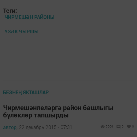
Теги:
ЧИРМЕШӘН РАЙОНЫ
ҮЗӘК ЧЫРШЫ
БЕЗНЕҢ ЯКТАШЛАР
Чирмешәнлеләргә район башлыгы
бүләкләр тапшырды
автор,
22 декабрь 2015 - 07:31
5009
0
0