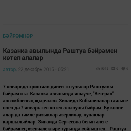
БӘЙРӘМНӘР
Казанка авылында Раштуа бәйрәмен
көтеп алалар
автор,
22 декабрь 2015 - 05:21
5075
0
0
7 январьда христиан динен тотучылар Раштуаны
бәйрәм итә. Казанка авылында яшәүче, "Ветеран"
ансамбленың җырчысы Зинаида Кобылиналар гаиләсе
өчен дә 7 январь гел көтеп алынучы бәйрәм. Бу көнне
алар да тәмле ризыклар әзерлиләр, кунаклар
каршылыйлар. Зинаида Сергеевна белән әлеге
бәйрәмнең үзенчәлекләре турында сөйләштек. -Раштуа