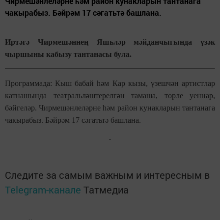
Чирмешәнлеләрне һәм район кунакларын тантанага
чакырабыз. Бәйрәм 17 сәгатьтә башлана.
Иртәгә Чирмешәннең Яшьләр мәйданчыгында үзәк
чыршыны кабызу тантанасы була.
Программада: Кыш бабай һәм Кар кызы, үзешчән артистлар
катнашында театральләштерелгән тамаша, төрле уеннар,
бәйгеләр. Чирмешәнлеләрне һәм район кунакларын тантанага
чакырабыз. Бәйрәм 17 сәгатьтә башлана.
Следите за самым важным и интересным в
Telegram-канале
Татмедиа