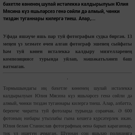
бәхетле көненең шулай истәлеккә калдырылуын Юлия
Мясина күз яшьләрсез генә сөйли дә алмый, чөнки
тиздән туганнары килергә тиеш. Алар,...
Уфада яшәүче яшь пар туй фотографын судка биргән. 13
меңен үз хезмәте өчен алган фотограф эшенең сыйфаты
һәм туй көнен истәлеккә калдыру мизгелләренең
композициясе турында уйлап, мәшәкатьләнеп баш
ватмаган.
Тормышындагы иң бәхетле көненең шулай истәлеккә
калдырылуын Юлия Мясина күз яшьләрсез генә сөйли дә
алмый, чөнки тиздән туганнары килергә тиеш. Алар, әлбәттә,
беренче чиратта туй фотолары турында сораячак. Ә 600
фотоның нибары утызлабы гына кешегә күрсәтерлек икән.
Юлия белән Станислав фотографның өенә барып караганнар,
тик ул ишеген ачмаган. Шуннан соң яшьләр полициягә