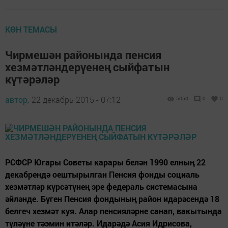
КӨН ТЕМАСЫ
Чирмешән районында пенсия
хезмәтләндерүенең сыйфатын
күтәрәләр
автор,
22 декабрь 2015 - 07:12
5050
0
0
РСФСР Югары Советы карары белән 1990 елның 22
декабрендә оештырылган Пенсия фонды социаль
хезмәтләр күрсәтүнең эре федераль системасына
әйләнде. Бүген Пенсия фондының район идарәсендә 18
белгеч хезмәт куя. Алар пенсияләрне санап, вакытында
түләүне тәэмин итәләр. Идарәдә Асия Идрисова,