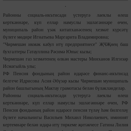
Районны социаль-икътисади үстерүгә лаеклы өлеш
керткәннәре, күп еллар намуслы эшләгәннәре өчен,
муниципаль район үзәк китапханәсенең хезмәт күрсәтү
бүлеге мөдире Игнатьева Маргарита Владимировна;
"Чирмешән икмәк кабул итү предприятиесе" ҖЧҖнең баш
бухгалтеры Гатауллина Рәсимә Юныс кызы;
Чирмешән газ хезмәтенең өлкән мастеры Минханов Илгизәр
Исмәгыйль улы;
РФ Пенсия фондының район идарәсе финанс-икътисад
белгече Идрисова Асия Әбүзәр кызы Чирмешән муниципаль
район башлыгының Мактау грамотасы белән бүләкләнделәр.
Районны социаль-икътисади үстерүгә лаеклы өлеш
керткәннәре, күп еллар намуслы эшләгәннәре өчен, РФ
Пенсия фондының район идарәсе пенсия түләү һәм билгеләү
бүлеге начальнигы Васильев Михаил Николаевич, иминият
кертемнәре белән идарә итү төркеме җитәкчесе Гатина Лилия