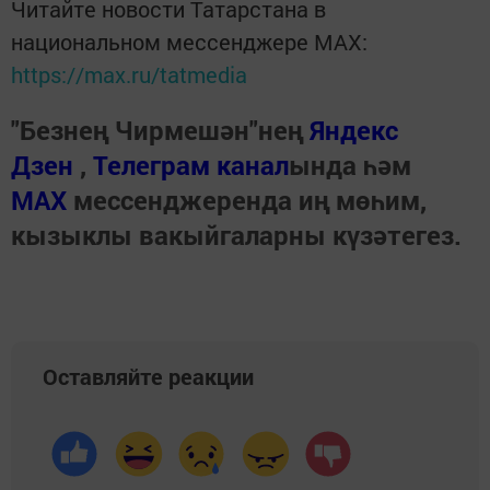
Читайте новости Татарстана в
национальном мессенджере MАХ:
https://max.ru/tatmedia
"Безнең Чирмешән"нең
Яндекс
Дзен
,
Телеграм канал
ында һәм
МАХ
мессенджеренда иң мөһим,
кызыклы вакыйгаларны күзәтегез.
Оставляйте реакции