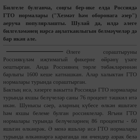
Билгеле булганча, соңгы бер-ике елда Россиядә
ГТО нормалары ("Хезмәт һәм оборонага әзер")
аеруча популярлашты. Шулай да, илдә әлеге
билгеләмәнең нәрсә аңлатканлыгын белмәүчеләр дә
бар икән әле.
Әлеге сораштыруны
Россиякүләм иҗтимагый фикерне өйрәнү үзәге
оештырган. Анда Россиянең төрле төбәкләреннән
барлыгы 1600 кеше катнашкан. Алар халыктан ГТО
нормалары турында сораштырган.
Бактың исә, хәзерге вакытта Россиядә ГТО нормалары
турында яхшы белүчеләр саны 76 процент тәшкил итә
икән. Шунысы сәер, аларның күбесе өлкән яшьтәге
һәм яхшы белеме булган россиялеләр. Ягъни ГТО
нормалары турында белүчеләрнең 86 проценты - 60
яшьтән өлкәнрәк. Ә менә яшьләр исә ГТО нормалары
турында өлкәннәргә караганда ни өчендер азрак белә