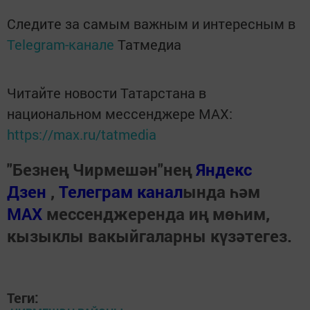
Следите за самым важным и интересным в
Telegram-канале
Татмедиа
Читайте новости Татарстана в
национальном мессенджере MАХ:
https://max.ru/tatmedia
"Безнең Чирмешән"нең
Яндекс
Дзен
,
Телеграм канал
ында һәм
МАХ
мессенджеренда иң мөһим,
кызыклы вакыйгаларны күзәтегез.
Теги: