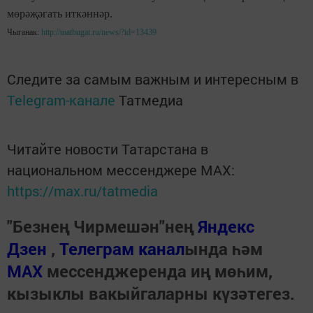
мөрәҗәгать иткәннәр.
Чыганак:
http://matbugat.ru/news/?id=13439
Следите за самым важным и интересным в
Telegram-канале
Татмедиа
Читайте новости Татарстана в
национальном мессенджере MАХ:
https://max.ru/tatmedia
"Безнең Чирмешән"нең
Яндекс
Дзен
,
Телеграм канал
ында һәм
МАХ
мессенджеренда иң мөһим,
кызыклы вакыйгаларны күзәтегез.