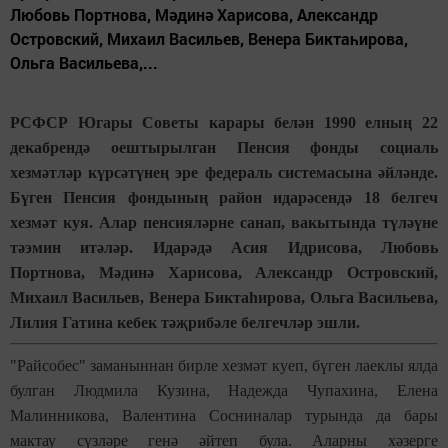
Любовь Портнова, Мәдинә Харисова, Александр
Островский, Михаил Васильев, Венера Биктаһирова,
Ольга Васильева,...
РСФСР Югары Советы карары белән 1990 елның 22
декабрендә оештырылган Пенсия фонды социаль
хезмәтләр күрсәтүнең эре федераль системасына әйләнде.
Бүген Пенсия фондының район идарәсендә 18 белгеч
хезмәт куя. Алар пенсияләрне санап, вакытында түләүне
тәэмин итәләр. Идарәдә Асия Идрисова, Любовь
Портнова, Мәдинә Харисова, Александр Островский,
Михаил Васильев, Венера Биктаһирова, Ольга Васильева,
Лилия Гатина кебек тәҗрибәле белгечләр эшли.
"Райсобес" заманыннан бирле хезмәт куеп, бүген лаеклы ялда
булган Людмила Кузина, Надежда Чупахина, Елена
Малинникова, Валентина Сосниналар турында да бары
мактау сүзләре генә әйтеп була. Аларны хәзерге