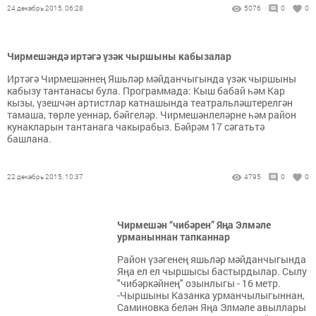
24 декабрь 2015, 06:28
5076
0
0
Чирмешәндә иртәгә үзәк чыршыны кабызалар
Иртәгә Чирмешәннең Яшьләр мәйданчыгында үзәк чыршыны
кабызу тантанасы була. Программада: Кыш бабай һәм Кар
кызы, үзешчән артистлар катнашында театральләштерелгән
тамаша, төрле уеннар, бәйгеләр. Чирмешәнлеләрне һәм район
кунакларын тантанага чакырабыз. Бәйрәм 17 сәгатьтә
башлана.
22 декабрь 2015, 10:37
4795
0
0
Чирмешән “чибәрен” Яңа Элмәле
урманыннан тапканнар
Район үзәгенең яшьләр мәйданчыгында
Яңа ел ел чыршысы бастырдылар. Сылу
"чибәркәйнең" озынлыгы - 16 метр.
-Чыршыны Казанка урманчылыгыннан,
Саминовка белән Яңа Элмәле авыллары