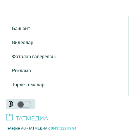
Баш бит
Видеолар
Фотолар галереясы
Реклама
Төрле темалар
Телефон АО «ТАТМЕДИА»:
(843) 222 09 84