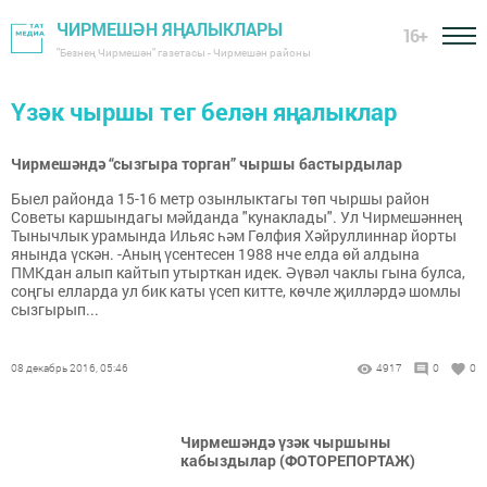
ЧИРМЕШӘН ЯҢАЛЫКЛАРЫ
16+
"Безнең Чирмешән" газетасы - Чирмешән районы
Үзәк чыршы тег белән яңалыклар
Чирмешәндә “сызгыра торган” чыршы бастырдылар
Быел районда 15-16 метр озынлыктагы төп чыршы район
Советы каршындагы мәйданда "кунаклады". Ул Чирмешәннең
Тынычлык урамында Ильяс һәм Гөлфия Хәйруллиннар йорты
янында үскән. -Аның үсентесен 1988 нче елда өй алдына
ПМКдан алып кайтып утырткан идек. Әүвәл чаклы гына булса,
соңгы елларда ул бик каты үсеп китте, көчле җилләрдә шомлы
сызгырып...
08 декабрь 2016, 05:46
4917
0
0
Чирмешәндә үзәк чыршыны
кабыздылар (ФОТОРЕПОРТАЖ)