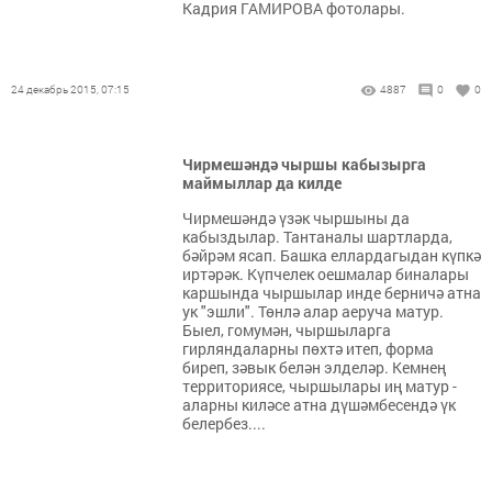
Кадрия ГАМИРОВА фотолары.
24 декабрь 2015, 07:15
4887
0
0
Чирмешәндә чыршы кабызырга
маймыллар да килде
Чирмешәндә үзәк чыршыны да
кабыздылар. Тантаналы шартларда,
бәйрәм ясап. Башка еллардагыдан күпкә
иртәрәк. Күпчелек оешмалар биналары
каршында чыршылар инде берничә атна
ук "эшли". Төнлә алар аеруча матур.
Быел, гомумән, чыршыларга
гирляндаларны пөхтә итеп, форма
биреп, зәвык белән элделәр. Кемнең
территориясе, чыршылары иң матур -
аларны киләсе атна дүшәмбесендә үк
белербез....