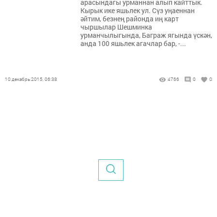
арасындагы урманнан алып кайттык.
Кырык ике яшьлек ул. Сүз уңаеннан
әйтим, безнең районда иң карт
чыршылар Шешминка
урманчылыгында, Баграж ягында үскән,
анда 100 яшьлек агачлар бар, -...
10 декабрь 2015, 06:38
4766
0
0