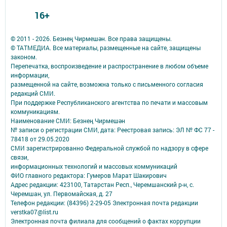
16+
© 2011 - 2026. Безнең Чирмешән. Все права защищены.
© ТАТМЕДИА. Все материалы, размещенные на сайте, защищены
законом.
Перепечатка, воспроизведение и распространение в любом объеме
информации,
размещенной на сайте, возможна только с письменного согласия
редакций СМИ.
При поддержке Республиканского агентства по печати и массовым
коммуникациям.
Наименование СМИ: Безнең Чирмешән
№ записи о регистрации СМИ, дата: Реестровая запись: ЭЛ № ФС 77 -
78418 от 29.05.2020
СМИ зарегистрированно Федеральной службой по надзору в сфере
связи,
информационных технологий и массовых коммуникаций
ФИО главного редактора: Гумеров Марат Шакирович
Адрес редакции: 423100, Татарстан Респ., Черемшанский р-н, с.
Черемшан, ул. Первомайская, д. 27
Телефон редакции: (84396) 2-29-05 Электронная почта редакции
verstka07@list.ru
Электронная почта филиала для сообщений о фактах коррупции