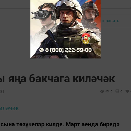
Отправить
Авторизоваться
 яңа бакчага киләчәк
00
4546
0
асына төзүчеләр килде. Март аенда биредә