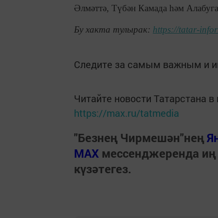
Әлмәттә, Түбән Камада һәм Алабуга
Бу хакта тулырак:
https://tatar-in
Следите за самым важным и 
Читайте новости Татарстана 
https://max.ru/tatmedia
"Безнең Чирмешән"нең
Я
МАХ
мессенджеренда иң
күзәтегез.