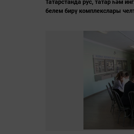
Татарстанда рус, татар һәм ин
белем бирү комплекслары чел