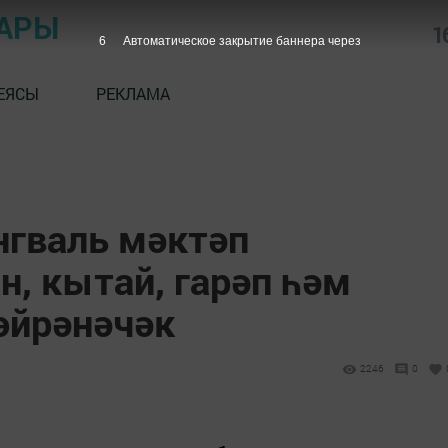
АРЫ
1
5
Автоматическое закрытие баннера через
ЕЯСЫ
РЕКЛАМА
нгваль мәктәп
, кытай, гарәп һәм
өйрәнәчәк
2246
0