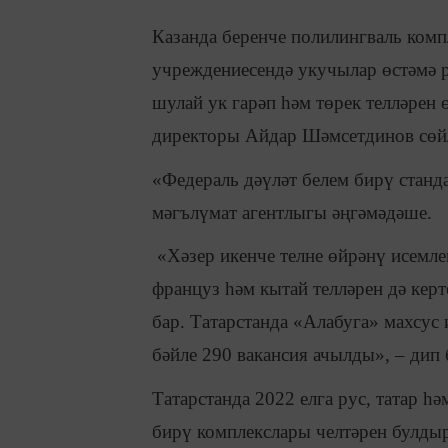
Казанда беренче полилингваль комп
учреждениесендә укучылар өстәмә р
шулай ук гарәп һәм төрек телләрен 
директоры Айдар Шәмсетдинов сөй
«Федераль дәүләт белем бирү станда
мәгълүмат агентлыгы әңгәмәдәше.
«Хәзер икенче телне өйрәнү исемлег
француз һәм кытай телләрен дә керт
бар. Татарстанда «Алабуга» махсус 
бәйле 290 вакансия ачылды», – дип 
Татарстанда 2022 елга рус, татар һ
бирү комплекслары челтәрен булдыр