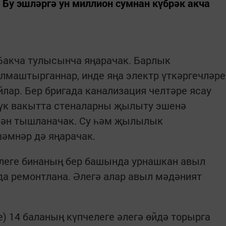
Бу эшләргә ун миллион сумнан күбрәк акча
 Бакча тулысынча яңарачак. Барлык
алмаштырганнар, инде яңа электр үткәргечләре
лар. Бер бригада канализация челтәре ясау
 үк вакытта стеналарны җылыту эшенә
елән тышланачак. Су һәм җылылык
шәмнәр дә яңарачак.
леге бинаның бер башында урнашкан авыл
а ремонтлана. Әлегә алар авыл мәдәният
) 14 баланың күпчелеге әлегә өйдә торырга