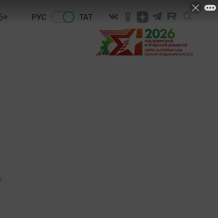
6+
РУС
ТАТ
0