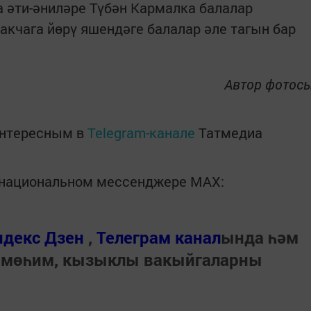
 әти-әниләре Түбән Кармалка балалар
акчага йөрү яшендәге балалар әле тагын бар
Автор фотос
интересным в
Telegram-канале
Татмедиа
в национальном мессенджере MАХ:
ндекс Дзен
,
Телеграм канал
ында һәм
 мөһим, кызыклы вакыйгаларны