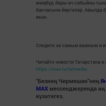
мәҗбүр, бары өч сабыйны гына
бакчасына йөртәләр. Авылда б
икән.
Следите за самым важным и 
Читайте новости Татарстана 
https://max.ru/tatmedia
"Безнең Чирмешән"нең
Я
МАХ
мессенджеренда иң
күзәтегез.