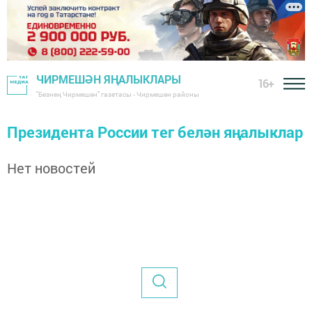
ЧИРМЕШӘН ЯҢАЛЫКЛАРЫ
16+
"Безнең Чирмешән" газетасы - Чирмешән районы
Президента России тег белән яңалыклар
Нет новостей