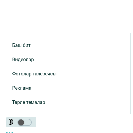
Баш бит
Видеолар
Фотолар галереясы
Реклама
Төрле темалар