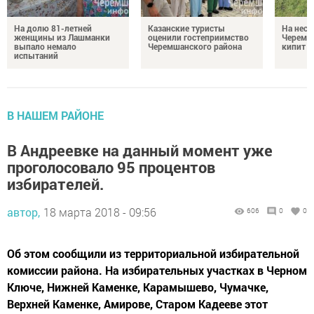
На долю 81-летней
Казанские туристы
На неск
женщины из Лашманки
оценили гостеприимство
Черемш
выпало немало
Черемшанского района
кипит р
испытаний
В НАШЕМ РАЙОНЕ
В Андреевке на данный момент уже
проголосовало 95 процентов
избирателей.
автор,
18 марта 2018 - 09:56
606
0
0
Об этом сообщили из территориальной избирательной
комиссии района. На избирательных участках в Черном
Ключе, Нижней Каменке, Карамышево, Чумачке,
Верхней Каменке, Амирове, Старом Кадееве этот