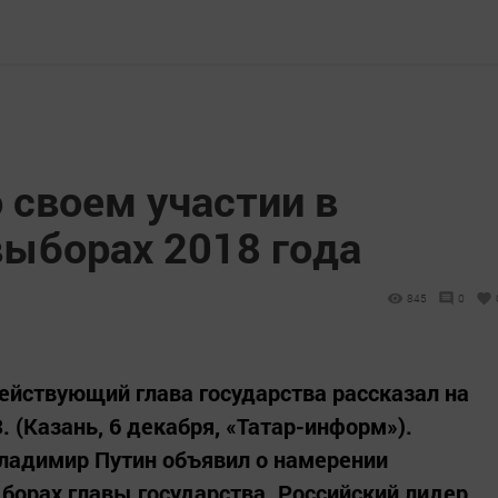
 своем участии в
выборах 2018 года
845
0
действующий глава государства рассказал на
. (Казань, 6 декабря, «Татар-информ»).
адимир Путин объявил о намерении
борах главы государства. Российский лидер