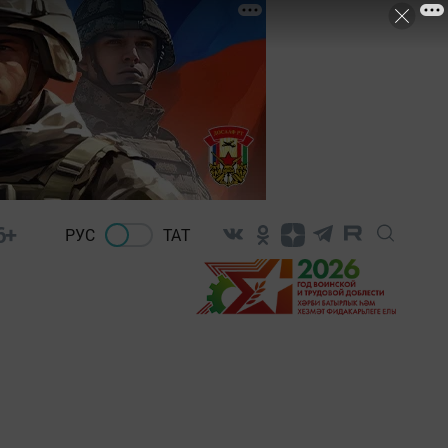
6+
РУС
ТАТ