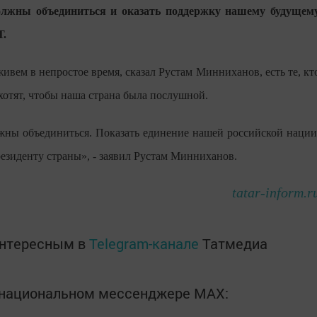
олжны объединиться и оказать поддержку нашему будущем
Т.
живем в непростое время, сказал Рустам Минниханов, есть те, кт
 хотят, чтобы наша страна была послушной.
жны объединиться. Показать единение нашей российской нации
езиденту страны», - заявил Рустам Минниханов.
tatar-inform.r
интересным в
Telegram-канале
Татмедиа
в национальном мессенджере MАХ: