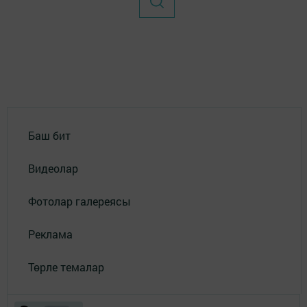
Баш бит
Видеолар
Фотолар галереясы
Реклама
Төрле темалар