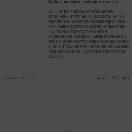
Күбрәк җыелган, күбрәк тотылган
2011 елда Чирмешән муниципаль
районының тупланма бюджетына 113
миллион 879 мең сум салым керемнәре
һәм башка түләүләр кергән, еллык план
127 процентка үтәлгән. Район
бюджетына 19 керем чыганагыннан иң
күбен - физик затлар кеременә салымнар
(НДФЛ) тәшкил итә - 90 миллион 692 мең
сум, еллык план 123 процентка үтәлгән
(2010...
02 февраль 2012, 10:07
4807
0
0