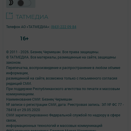
Телефон АО «ТАТМЕДИА»:
(843) 222 09 84
16+
© 2011 - 2026. Безнең Чирмешән. Все права защищены.
© ТАТМЕДИА. Все материалы, размещенные на сайте, защищены
законом.
Перепечатка, воспроизведение и распространение в любом объеме
информации,
размещенной на сайте, возможна только с письменного согласия
редакций СМИ.
При поддержке Республиканского агентства по печати и массовым
коммуникациям.
Наименование СМИ: Безнең Чирмешән
№ записи о регистрации СМИ, дата: Реестровая запись: ЭЛ № ФС 77 -
78418 от 29.05.2020
СМИ зарегистрированно Федеральной службой по надзору в сфере
связи,
информационных технологий и массовых коммуникаций
ФИО главного редактора: Гумеров Марат Шакирович