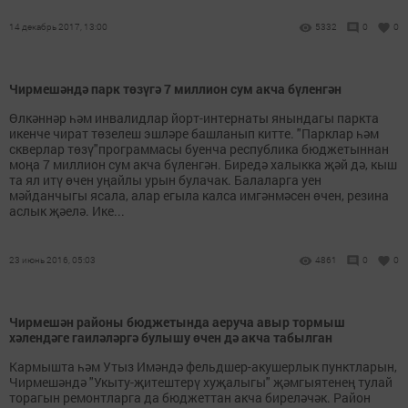
14 декабрь 2017, 13:00
5332
0
0
Чирмешәндә парк төзүгә 7 миллион сум акча бүленгән
Өлкәннәр һәм инвалидлар йорт-интернаты янындагы паркта
икенче чират төзелеш эшләре башланып китте. "Парклар һәм
скверлар төзү"программасы буенча республика бюджетыннан
моңа 7 миллион сум акча бүленгән. Биредә халыкка җәй дә, кыш
та ял итү өчен уңайлы урын булачак. Балаларга уен
мәйданчыгы ясала, алар егыла калса имгәнмәсен өчен, резина
аслык җәелә. Ике...
23 июнь 2016, 05:03
4861
0
0
Чирмешән районы бюджетында аеруча авыр тормыш
хәлендәге гаиләләргә булышу өчен дә акча табылган
Кармышта һәм Утыз Имәндә фельдшер-акушерлык пунктларын,
Чирмешәндә "Укыту-җитештерү хуҗалыгы" җәмгыятенең тулай
торагын ремонтларга да бюджеттан акча биреләчәк. Район