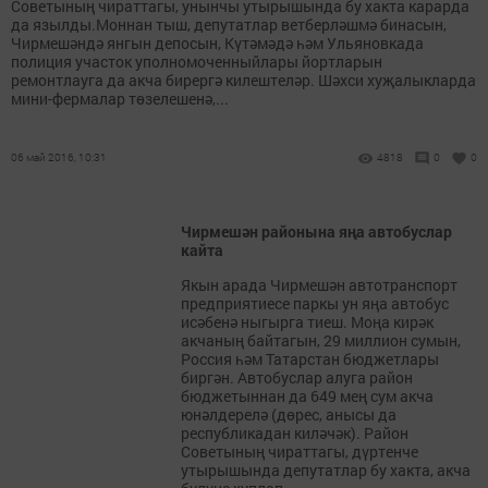
Советының чираттагы, унынчы утырышында бу хакта карарда
да язылды.Моннан тыш, депутатлар ветберләшмә бинасын,
Чирмешәндә янгын депосын, Күтәмәдә һәм Ульяновкада
полиция участок уполномоченныйлары йортларын
ремонтлауга да акча бирергә килештеләр. Шәхси хуҗалыкларда
мини-фермалар төзелешенә,...
06 май 2016, 10:31
4818
0
0
Чирмешән районына яңа автобуслар
кайта
Якын арада Чирмешән автотранспорт
предприятиесе паркы ун яңа автобус
исәбенә ныгырга тиеш. Моңа кирәк
акчаның байтагын, 29 миллион сумын,
Россия һәм Татарстан бюджетлары
биргән. Автобуслар алуга район
бюджетыннан да 649 мең сум акча
юнәлдерелә (дөрес, анысы да
республикадан киләчәк). Район
Советының чираттагы, дүртенче
утырышында депутатлар бу хакта, акча