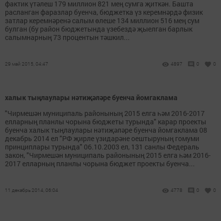
фактик үтәлеш 179 миллион 821 мең сумга җиткән. Башта
расланган фаразлар буенча, бюджетка үз керемнәрдә физик
затлар керемнәренә салым өлеше 134 миллион 516 мең сум
булган (бу район бюджетында үзебездә җыелган барлык
салымнарның 73 процентын тәшкил...
29 май 2015, 04:47
4897
0
0
халык тыңлаулары нәтиҗәләре буенча йомгаклама
"Чирмешән муниципаль районының 2015 елга һәм 2016-2017
елларның планлы чорына бюджеты турында" карар проекты
буенча халык тыңлаулары нәтиҗәләре буенча йомгаклама 08
декабрь 2014 ел "РФ җирле үзидарәне оештыруның гомуми
принциплары турында" 06.10.2003 ел, 131 санлы Федераль
закон, "Чирмешән муниципаль районының 2015 елга һәм 2016-
2017 елларның планлы чорына бюджет проекты буенча...
11 декабрь 2014, 06:04
4778
0
0