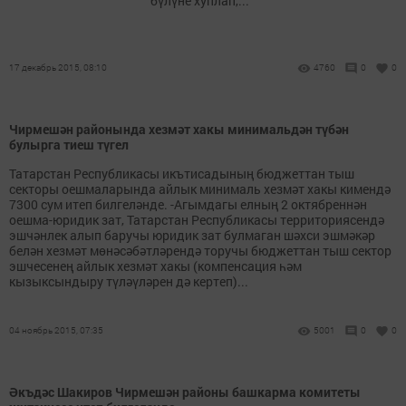
бүлүне хуплап,...
17 декабрь 2015, 08:10
4760
0
0
Чирмешән районында хезмәт хакы минимальдән түбән
булырга тиеш түгел
Татарстан Республикасы икътисадының бюджеттан тыш
секторы оешмаларында айлык минималь хезмәт хакы кимендә
7300 сум итеп билгеләнде. -Агымдагы елның 2 октябреннән
оешма-юридик зат, Татарстан Республикасы территориясендә
эшчәнлек алып баручы юридик зат булмаган шәхси эшмәкәр
белән хезмәт мөнәсәбәтләрендә торучы бюджеттан тыш сектор
эшчесенең айлык хезмәт хакы (компенсация һәм
кызыксындыру түләүләрен дә кертеп)...
04 ноябрь 2015, 07:35
5001
0
0
Әкъдәс Шакиров Чирмешән районы башкарма комитеты