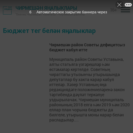
ЧИРМЕШӘН ЯҢАЛЫКЛАРЫ
16+
5
Автоматическое закрытие баннера через
"Безнең Чирмешән" газетасы - Чирмешән районы
Бюджет тег белән яңалыклар
Чирмешән район Советы дефицитсыз
бюджет кабул итте
Муниципаль район Советы Уставына,
алты статьяга үзгәрешләр һәм
өстәмәләр кертелде. Советның
чираттагы утызынчы утырышында
депутатлар бу хакта карар кабул
иттеләр. Хәзер Уставның яңа
редакциядәге положениеләренә закон
тәртибендә дәүләт теркәлүе
уздырылачак. Чирмешән муниципаль
районының 2018 елга һәм 2019 һәм 2020
еллар план чорына бюджеты да
билгеле, утырышта моны карар белән
расладылар....