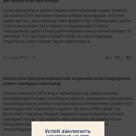
җитәкчесе итеп билгеләнде
Быел муниципаль район бюджетына керемнәр планы үтәлгән
дә, казнага 203 миллион сумнан күбрәк акча кергән. Билгеле,
керем арткач, аны куллану өчен җирлек бар. Муниципаль район
Советының чираттагы икенче утырышында (өченче
чакырылыш) депутатлар район бюджетының чыгым өлешен 21
миллион 710 мең сумга күбәйттеләр. Бу хакта карарда
язылганча, әлеге сумма төрле максатларга...
22 октябрь 2015, 11:19
0
0
0
Киләсе елга укытучыларның һәм медицина хезмәткәрләренең
хезмәт хакларын киметәләр
Россия хөкүмәте 2016 елда төбәкләрдә эш хакын исәпләү
кагыйдәләрен үзгәртү хисабына педагог, медицина һәм социаль
хезмәткәрләрнең хезмәт хакларына ассигнованиене тулаем 34,2
миллиард сумга киметергә җыена. Бу хакта РБК хәбәр итә.
Билгеләп үтелгәнчә, бюджет карамагындагыларның хезмәт
хакларын күтәрү турындагы май указлары формаль яктан
бозылмаячак. Федераль учреждениедәге педагогия
хезмәткәрләренең эш хакына бюджет...