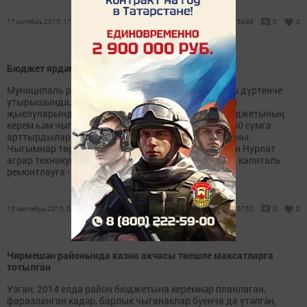
17 октябрь 2015, 17:15
5496
0
0
Бюджет ярдәме бик урынлы
Муниципаль район Советының чираттагы алтмыш дүртенче
утырышында, ягъни узган чакырылыштагы соңгы
җыелуларында депутатлар муниципаль район бюджетының
керем һәм чыгым өлешләрен 18 миллион 56 мең 150 сумга
арттырдылар. Әлеге акчалар - физик затлар салымы.
Чыгымнар төрле эшләргә юнәлдерелә, шул исәптән Нурлат
аграр техникумының район филиалы автодромын капиталь
ремонтлауга - 802 мең...
15 сентябрь 2015, 04:20
5750
0
0
Чирмешән районында казна акчасы тиешле максатларга
тотылган
Узган, 2014 елда район бюджетына керемнәр планлаган,
фаразланган кадәр, барлык чыганаклар буенча да үтәлгән,