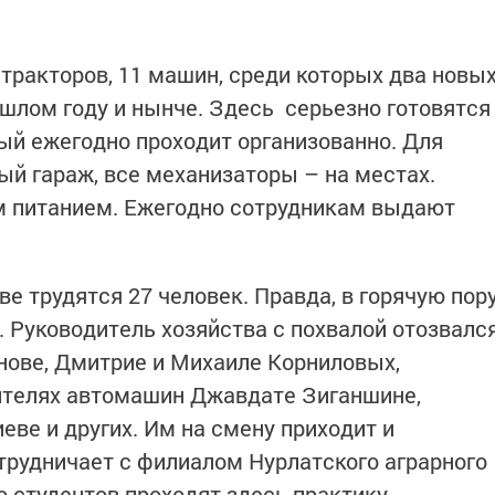
 тракторов, 11 машин, среди которых два новы
ошлом году и нынче. Здесь серьезно готовятся
рый ежегодно проходит организованно. Для
ый гараж, все механизаторы – на местах.
м питанием. Ежегодно сотрудникам выдают
ве трудятся 27 человек. Правда, в горячую пор
. Руководитель хозяйства с похвалой отозвалс
нове, Дмитрие и Михаиле Корниловых,
ителях автомашин Джавдате Зиганшине,
ве и других. Им на смену приходит и
трудничает с филиалом Нурлатского аграрного
 студентов проходят здесь практику.