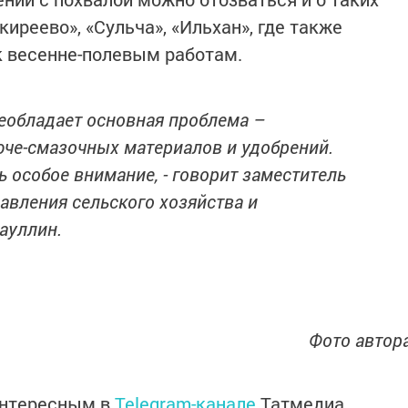
киреево», «Сульча», «Ильхан», где также
 к весенне-полевым работам.
реобладает основная проблема –
юче-смазочных материалов и удобрений.
 особое внимание, - говорит заместитель
авления сельского хозяйства и
ауллин.
Фото автор
интересным в
Telegram-канале
Татмедиа