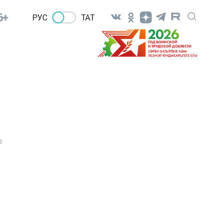
6+
РУС
ТАТ
0