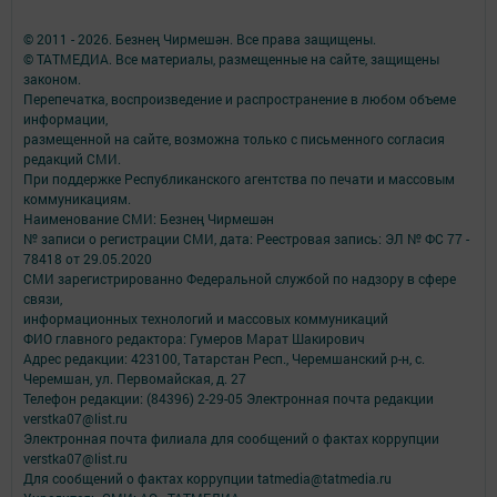
© 2011 - 2026. Безнең Чирмешән. Все права защищены.
© ТАТМЕДИА. Все материалы, размещенные на сайте, защищены
законом.
Перепечатка, воспроизведение и распространение в любом объеме
информации,
размещенной на сайте, возможна только с письменного согласия
редакций СМИ.
При поддержке Республиканского агентства по печати и массовым
коммуникациям.
Наименование СМИ: Безнең Чирмешән
№ записи о регистрации СМИ, дата: Реестровая запись: ЭЛ № ФС 77 -
78418 от 29.05.2020
СМИ зарегистрированно Федеральной службой по надзору в сфере
связи,
информационных технологий и массовых коммуникаций
ФИО главного редактора: Гумеров Марат Шакирович
Адрес редакции: 423100, Татарстан Респ., Черемшанский р-н, с.
Черемшан, ул. Первомайская, д. 27
Телефон редакции: (84396) 2-29-05 Электронная почта редакции
verstka07@list.ru
Электронная почта филиала для сообщений о фактах коррупции
verstka07@list.ru
Для сообщений о фактах коррупции tatmedia@tatmedia.ru