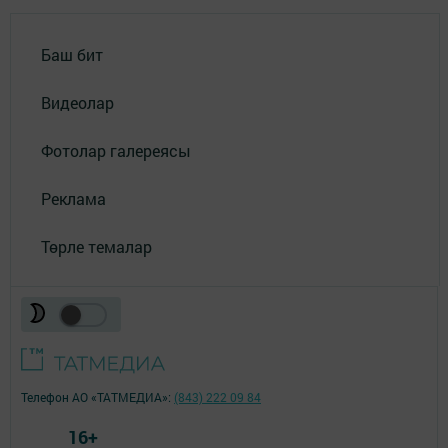
Баш бит
Видеолар
Фотолар галереясы
Реклама
Төрле темалар
Телефон АО «ТАТМЕДИА»:
(843) 222 09 84
16+