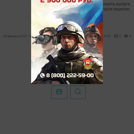
Балигъ булмаган затны җинаять кылуга
этәргән 23 яшьлек Лениногорск кешесен
хөкем иткәннәр.
28 февраль 2020, 10:00
4753
0
0