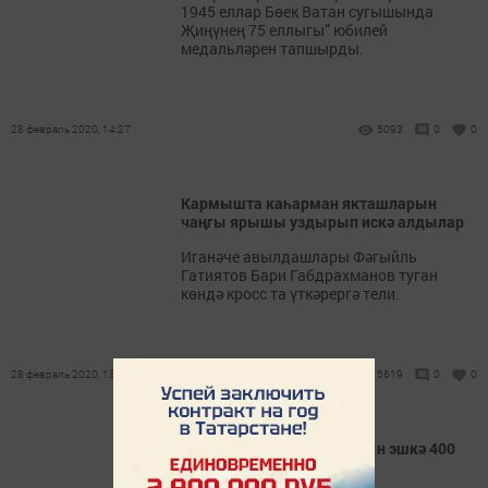
1945 еллар Бөек Ватан сугышында
Җиңүнең 75 еллыгы” юбилей
медальләрен тапшырды.
28 февраль 2020, 14:27
5093
0
0
Кармышта каһарман якташларын
чаңгы ярышы уздырып искә алдылар
Иганәче авылдашлары Фәгыйль
Гатиятов Бари Габдрахманов туган
көндә кросс та үткәрергә тели.
28 февраль 2020, 13:00
5619
0
0
Лениногорск кешесе кырын эшкә 400
сум вәгъдә иткән