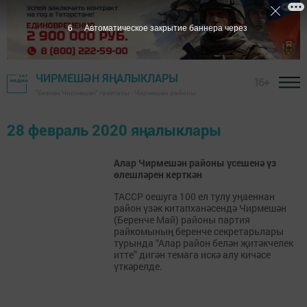
6
Автоматическое закрытие баннера через
ЧИРМЕШӘН ЯҢАЛЫКЛАРЫ
16+
"Безнең Чирмешән" газетасы - Чирмешән районы
28 февраль 2020 яңалыклары
Алар Чирмешән районы үсешенә үз
өлешләрен керткән
ТАССР оешуга 100 ел тулу уңаеннан
район үзәк китапханәсендә Чирмешән
(Беренче Май) районы партия
райкомының беренче секретарьлары
турында “Алар район белән җитәкчелек
итте” дигән темага искә алу кичәсе
үткәрелде.