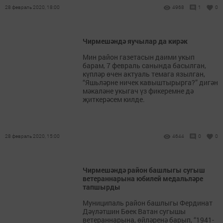
28 февраль 2020, 18:00
4968
1
0
Чирмешәндә яучылар да кирәк
Мин район газетасын даими укып
барам, 7 февраль санында басылган,
күпләр өчен актуаль темага язылган,
“Яшьләрне ничек кавыштырырга?” дигән
мәкаләне укыгач үз фикеремне дә
җиткерәсем килде.
28 февраль 2020, 15:00
4644
0
0
Чирмешәндә район башлыгы сугыш
ветераннарына юбилей медальләре
тапшырды
Муниципаль район башлыгы Фердинат
Дәүләтшин Бөек Ватан сугышы
ветераннарына, өйләренә барып, “1941-