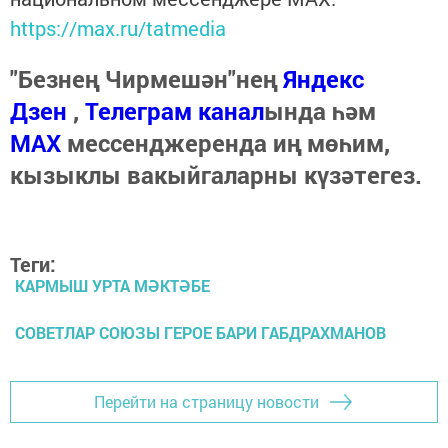
https://max.ru/tatmedia
"Безнең Чирмешән"нең
Яндекс
Дзен
,
Телеграм канал
ында һәм
МАХ
мессенджеренда иң мөһим,
кызыклы вакыйгаларны күзәтегез.
Теги:
КАРМЫШ УРТА МӘКТӘБЕ
СОВЕТЛАР СОЮЗЫ ГЕРОЕ БАРИ ГАБДРАХМАНОВ
Перейти на страницу новости