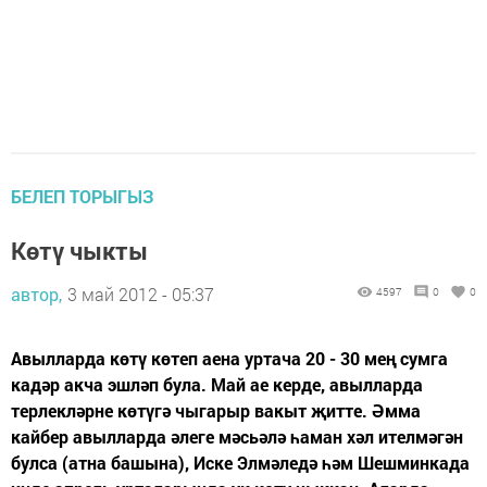
БЕЛЕП ТОРЫГЫЗ
Көтү чыкты
автор,
3 май 2012 - 05:37
4597
0
0
Авылларда көтү көтеп аена уртача 20 - 30 мең сумга
кадәр акча эшләп була. Май ае керде, авылларда
терлекләрне көтүгә чыгарыр вакыт җитте. Әмма
кайбер авылларда әлеге мәсьәлә һаман хәл ителмәгән
булса (атна башына), Иске Элмәледә һәм Шешминкада