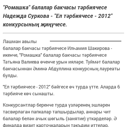
"Ромашка" балалар бакчасы тәрбиячесе
Надежда Суркова - "Ел тәрбиячесе - 2012"
конкурсының җиңүчесе.
Лашман авылы
балалар бакчасы тәрбиячесе Илһамия Шакирова -
икенче, "Ромашка" балалар бакчасы тәрбиячесе
Татьяна Валиева өченче урын ияләре. Туймәт балалар
бакчасыннан Әминә Абдуллина конкурсның лауреаты
булды.
"Ел тәрбиячесе - 2012" бәйгесе өч турда үтте. Аларда 6
тәрбияче көч сынашты.
Конкурсантлар беренче турда үзләренең эшләрен
тасвирлаган папкалар тапшырдылар, аннары чит
балалар белән ачык шөгыль (занятие) үткәрделәр. Ә
финалда визит карточкаларын тәкъдим иттеләр,