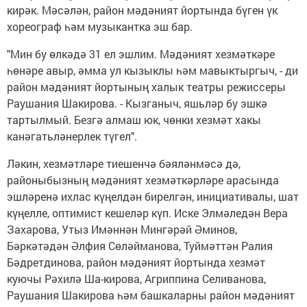
кирәк. Мәсәлән, район мәдәният йортында бүген үк
хореограф һәм музыкантка эш бар.
"Мин бу өлкәдә 31 ел эшлим. Мәдәният хезмәткәре
һөнәре авыр, әмма ул кызыклы һәм мавыктыргыч, - ди
район мәдәният йортының халык театры режиссеры
Раушания Шакирова. - Кызганыч, яшьләр бу эшкә
тартылмый. Безгә алмаш юк, чөнки хезмәт хакы
канәгатьләнерлек түгел".
Ләкин, хезмәтләре тиешенчә бәяләнмәсә дә,
районыбызның мәдәният хезмәткәрләре арасында
эшләренә ихлас күңелдән бирелгән, инициативалы, шат
күңелле, оптимист кешеләр күп. Иске Элмәледән Вера
Захарова, Утыз Имәннән Мингәрәй Әминов,
Бәркәтәдән Әлфия Сөләйманова, Туймәттән Ралия
Бәдретдинова, район мәдәният йортында хезмәт
куючы Рәхилә Ша-кирова, Агриппина Селиванова,
Раушания Шакирова һәм башкаларны район мәдәният