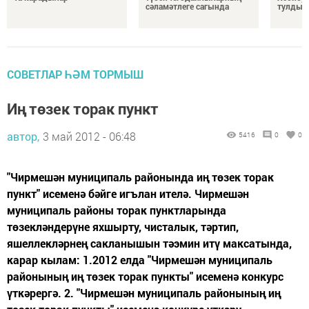
сәламәтлеге сагында
тулды
СОВЕТЛАР ҺӘМ ТОРМЫШ
Иң төзек торак пункт
автор,
3 май 2012 - 06:48
5416
0
0
"Чирмешән муниципаль районында иң төзек торак
пункт" исеменә бәйге игълан ителә. Чирмешән
муниципаль районы торак пунктларында
төзекләндерүне яхшырту, чисталык, тәртип,
яшеллекләрнең сакланышын тәэмин итү максатында,
карар кылам: 1.2012 елда "Чирмешән муниципаль
районының иң төзек торак пункты" исеменә конкурс
үткәрергә. 2. "Чирмешән муниципаль районының иң