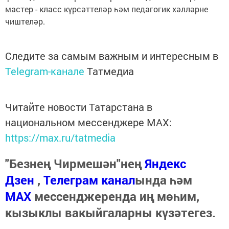
мастер - класс күрсәттеләр һәм педагогик хәлләрне
чиштеләр.
Следите за самым важным и интересным в
Telegram-канале
Татмедиа
Читайте новости Татарстана в
национальном мессенджере MАХ:
https://max.ru/tatmedia
"Безнең Чирмешән"нең
Яндекс
Дзен
,
Телеграм канал
ында һәм
МАХ
мессенджеренда иң мөһим,
кызыклы вакыйгаларны күзәтегез.