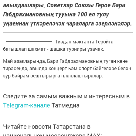
авылдашлары, Советлар Союзы Герое Бари
Габдрахмановның тууына 100 ел тулу
уңаеннан үткәреләчәк чараларга әзерләнәләр.
Тиздән мәктәптә Геройга
багышлап шахмат - шашка турниры узачак.
Май азакларында, Бари Габдрахмановның туган көне
тирәсендә, авылда концерт һәм спорт бәйгеләре белән
зур бәйрәм оештырырга планлаштыралар.
Следите за самым важным и интересным в
Telegram-канале
Татмедиа
Читайте новости Татарстана в
национальном мессенджере MАХ: