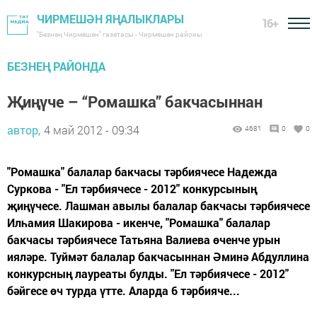
ЧИРМЕШӘН ЯҢАЛЫКЛАРЫ
16+
"Безнең Чирмешән" газетасы - Чирмешән районы
БЕЗНЕҢ РАЙОНДА
Җиңүче – “Ромашка” бакчасыннан
автор,
4 май 2012 - 09:34
4681
0
0
"Ромашка" балалар бакчасы тәрбиячесе Надежда
Суркова - "Ел тәрбиячесе - 2012" конкурсының
җиңүчесе. Лашман авылы балалар бакчасы тәрбиячесе
Илһамия Шакирова - икенче, "Ромашка" балалар
бакчасы тәрбиячесе Татьяна Валиева өченче урын
ияләре. Туймәт балалар бакчасыннан Әминә Абдуллина
конкурсның лауреаты булды. "Ел тәрбиячесе - 2012"
бәйгесе өч турда үтте. Аларда 6 тәрбияче...