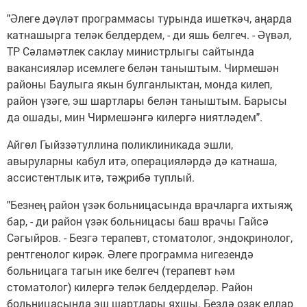
"Әлеге дәүләт программасы турында ишеткәч, аңарда
катнашырга теләк белдердем, - ди яшь белгеч. - Әүвәл,
ТР Сәламәтлек саклау министрлыгы сайтында
вакансияләр исемлеге белән таныштым. Чирмешән
районы Баулыга якын булганлыктан, монда килеп,
район үзәге, эш шартлары белән таныштым. Барысы
да ошады, мин Чирмешәнгә килергә ниятләдем".
Айгөл Гыйззәтуллина поликлиникада эшли,
авыруларны кабул итә, операцияләрдә дә катнаша,
ассистентлык итә, тәҗрибә туплый.
"Безнең район үзәк больницасында врачларга ихтыяҗ
бар, - ди район үзәк больницасы баш врачы Гайсә
Сәгыйров. - Безгә терапевт, стоматолог, эндокринолог,
рентгенолог кирәк. Әлеге программа нигезендә
больницага тагын ике белгеч (терапевт һәм
стоматолог) килергә теләк белдерделәр. Район
больницасында эш шартлары яхшы. Бездә озак еллар