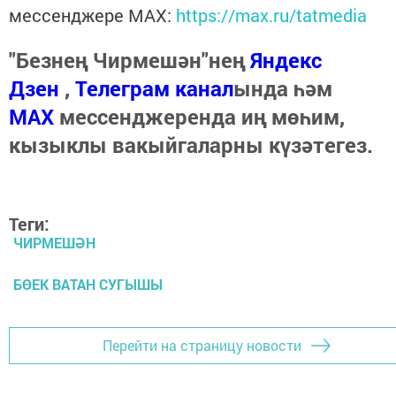
мессенджере MАХ:
https://max.ru/tatmedia
"Безнең Чирмешән"нең
Яндекс
Дзен
,
Телеграм канал
ында һәм
МАХ
мессенджеренда иң мөһим,
кызыклы вакыйгаларны күзәтегез.
Теги:
ЧИРМЕШӘН
БӨЕК ВАТАН СУГЫШЫ
Перейти на страницу новости