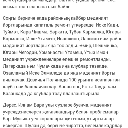
хезмәт шартларына нык бәйле.
Соңгы берничә елда районның кайбер мәдәният
йортларында капиталь ремонт үткәрелде. Иске Кади,
Туймәт, Кара Чишмә, Бәркәтә, Түбән Кармалка, Югары
Кармалка, Иске Үтәмеш, Ивашкино, Лашман һәм район
мәдәният йортлары яңа төс алды. Әмир, Шешминка,
Югары Чегодай, Урманасты Үтәмеш, Утыз Имән
мәдәният учреждениеләре өлешчә ремонтланды.
Лагеркада һәм Чумачкада яңа клублар төзелде.
Озакламый Иске Элмәледә дә яңа мәдәният йорты
ачылачак. Девичья Полянада 100 урынга исәпләнгән
клуб төзи башлаячаклар. Аннан соң Якты Тауда һәм
Казанкада да клублар төзү планлаштырыла.
Дөрес, Илһам Бари улы сүзләре буенча, мәдәният
учреждениеләрен җиһазландыру белән проблемалар
бар. Музыка уен кораллары җитешми, утыргычлар
искергән. Шулай да, беренче чиратта, белемле кадрлар