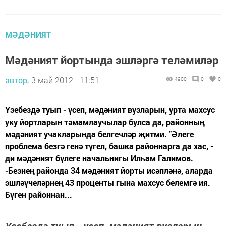
МӘДӘНИЯТ
Мәдәният йортында эшләргә теләмиләр
автор,
3 май 2012 - 11:51
4900
0
0
Үзебездә туып - үсеп, мәдәният вузларын, урта махсус
уку йортларын тәмамлаучылар булса да, районның
мәдәният учакларында белгечләр җитми. "Әлеге
проблема безгә генә түгел, башка районнарга да хас, -
ди мәдәният бүлеге начальнигы Илһам Галимов.
-Безнең районда 34 мәдәният йорты исәпләнә, аларда
эшләүчеләрнең 43 проценты гына махсус белемгә ия.
Бүген районнан...
Үзебездә туып - үсеп, мәдәният вузларын,