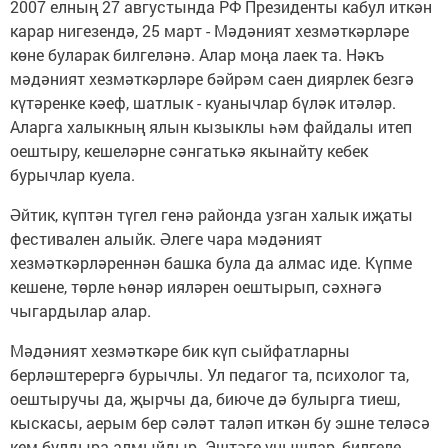
2007 елның 27 августында РФ Президенты кабул иткән
карар нигезендә, 25 март - Мәдәният хезмәткәрләре
көне буларак билгеләнә. Алар моңа лаек та. Нәкъ
мәдәният хезмәткәрләре бәйрәм саен диярлек безгә
күтәренке кәеф, шатлык - куанычлар бүләк итәләр.
Аларга халыкның ялын кызыклы һәм файдалы итеп
оештыру, кешеләрне сәнгатькә якынайту кебек
бурычлар куела.
Әйтик, күптән түгел генә районда узган халык иҗаты
фестивален алыйк. Әлеге чара мәдәният
хезмәткәрләреннән башка була да алмас иде. Күпме
кешене, төрле һөнәр ияләрен оештырып, сәхнәгә
чыгардылар алар.
Мәдәният хезмәткәре бик күп сыйфатларны
берләштерергә бурычлы. Ул педагог та, психолог та,
оештыручы да, җырчы да, биюче дә булырга тиеш,
кыскасы, аерым бер сәләт таләп иткән бу эшне теләсә
кем булдыра алмыйдыр. Эштәге уңышлар, билгеле,