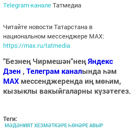
Telegram-канале
Татмедиа
Читайте новости Татарстана в
национальном мессенджере MАХ:
https://max.ru/tatmedia
"Безнең Чирмешән"нең
Яндекс
Дзен
,
Телеграм канал
ында һәм
МАХ
мессенджеренда иң мөһим,
кызыклы вакыйгаларны күзәтегез.
Теги:
МӘДӘНИЯТ ХЕЗМӘТКӘРЕ ҺӨНӘРЕ АВЫР