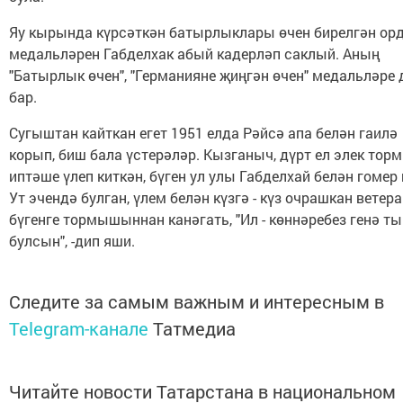
Яу кырында күрсәткән батырлыклары өчен бирелгән орд
медальләрен Габделхак абый кадерләп саклый. Аның
"Батырлык өчен", "Германияне җиңгән өчен" медальләре 
бар.
Сугыштан кайткан егет 1951 елда Рәйсә апа белән гаилә
корып, биш бала үстерәләр. Кызганыч, дүрт ел элек то
иптәше үлеп киткән, бүген ул улы Габделхай белән гомер 
Ут эчендә булган, үлем белән күзгә - күз очрашкан ветер
бүгенге тормышыннан канәгать, "Ил - көннәребез генә т
булсын", -дип яши.
Следите за самым важным и интересным в
Telegram-канале
Татмедиа
Читайте новости Татарстана в национальном