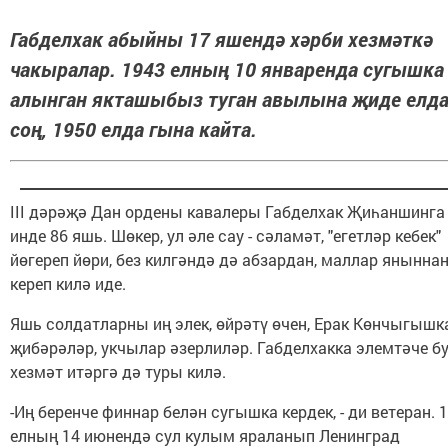
Габделхак абыйны 17 яшендә хәрби хезмәткә
чакыралар. 1943 елның 10 январенда сугышка
алынган якташыбыз туган авылына җиде елд
соң, 1950 елда гына кайта.
III дәрәҗә Дан ордены кавалеры Габделхак Җиһаншинга
инде 86 яшь. Шөкер, ул әле сау - сәламәт, "егетләр кебек"
йөгереп йөри, без килгәндә дә абзардан, маллар янынна
кереп килә иде.
Яшь солдатларны иң элек, өйрәтү өчен, Ерак Көнчыгышк
җибәрәләр, укчылар әзерлиләр. Габделхакка элемтәче б
хезмәт итәргә дә туры килә.
-Иң беренче финнар белән сугышка кердек, - ди ветеран. 
елның 14 июнендә сул кулым яраланып Ленинград