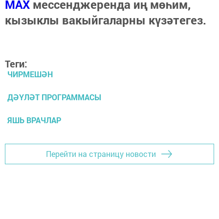
МАХ
мессенджеренда иң мөһим,
кызыклы вакыйгаларны күзәтегез.
Теги:
ЧИРМЕШӘН
ДӘҮЛӘТ ПРОГРАММАСЫ
ЯШЬ ВРАЧЛАР
Перейти на страницу новости