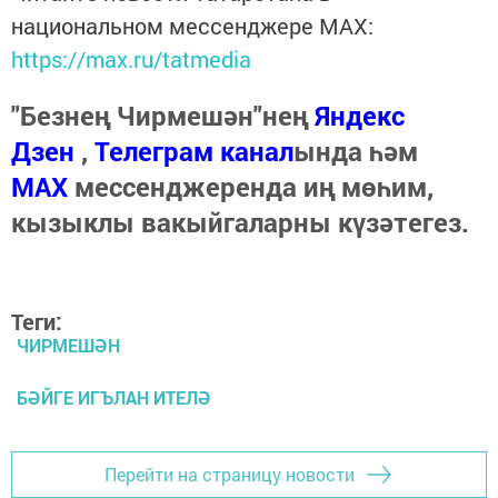
национальном мессенджере MАХ:
https://max.ru/tatmedia
"Безнең Чирмешән"нең
Яндекс
Дзен
,
Телеграм канал
ында һәм
МАХ
мессенджеренда иң мөһим,
кызыклы вакыйгаларны күзәтегез.
Теги:
ЧИРМЕШӘН
БӘЙГЕ ИГЪЛАН ИТЕЛӘ
Перейти на страницу новости