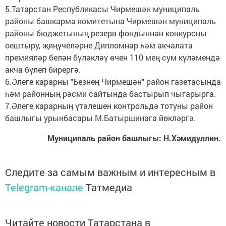
5.Татарстан Республикасы Чирмешән муниципаль
районы башкарма комитетына Чирмешән муниципаль
районы бюджетының резерв фондыннан конкурсны
оештыру, җиңүчеләрне Дипломнар һәм акчалата
премияләр белән бүләкләү өчен 110 мең сум күләмендә
акча бүлеп бирергә.
6.Әлеге карарны "Безнең Чирмешән" район газетасында
һәм районның рәсми сайтында бастырып чыгарырга.
7.Әлеге карарның үтәлешен контрольдә тотуны район
башлыгы урынбасары М.Батыршинага йөкләргә.
Муниципаль район башлыгы: Н.Хәмидуллин.
Следите за самым важным и интересным в
Telegram-канале
Татмедиа
Читайте новости Татарстана в