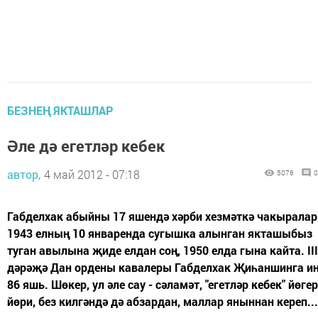
БЕЗНЕҢ ЯКТАШЛАР
Әле дә егетләр кебек
автор,
4 май 2012 - 07:18
5076
0
Габделхак абыйны 17 яшендә хәрби хезмәткә чакыралар
1943 елның 10 январенда сугышка алынган якташыбыз
туган авылына җиде елдан соң, 1950 елда гына кайта. III
дәрәҗә Дан ордены кавалеры Габделхак Җиһаншинга и
86 яшь. Шөкер, ул әле сау - сәламәт, "егетләр кебек" йөге
йөри, без килгәндә дә абзардан, маллар яныннан кереп...