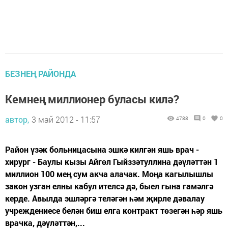
БЕЗНЕҢ РАЙОНДА
Кемнең миллионер буласы килә?
автор,
3 май 2012 - 11:57
4788
0
0
Район үзәк больницасына эшкә килгән яшь врач -
хирург - Баулы кызы Айгөл Гыйззәтуллина дәүләттән 1
миллион 100 мең сум акча алачак. Моңа кагылышлы
закон узган елны кабул ителсә дә, быел гына гамәлгә
керде. Авылда эшләргә теләгән һәм җирле дәвалау
учреждениесе белән биш елга контракт төзегән һәр яшь
врачка, дәүләттән,...