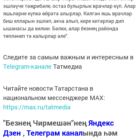
эшләүче тәҗрибәле, остаз булырлык врачлар күп. Алар
яшьләрне күпкә өйрәтә алырлар. Килгән яшь врачлар
биш елларын эшләп, акча алып, кире китәрләр дип
ышанасы да килми. Бәлки, алар безнең районда
төпләнеп тә калырлар әле".
Следите за самым важным и интересным в
Telegram-канале
Татмедиа
Читайте новости Татарстана в
национальном мессенджере MАХ:
https://max.ru/tatmedia
"Безнең Чирмешән"нең
Яндекс
Дзен
,
Телеграм канал
ында һәм