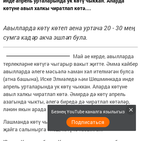
инде апрель урталарында ук көтү чыккан. Аларда
көтүне авыл халкы чиратлап көтә....
Авылларда көтү көтеп аена уртача 20 - 30 мең
сумга кадәр акча эшләп була.
Май ае керде, авылларда
терлекләрне көтүгә чыгарыр вакыт җитте. Әмма кайбер
авылларда әлеге мәсьәлә һаман хәл ителмәгән булса
(атна башына), Иске Элмәледә һәм Шешминкада инде
апрель урталарында ук көтү чыккан. Аларда көтүне
авыл халкы чиратлап көтә. Әмирдә дә көтү апрель
азагында чыкты, әлегә биредә дә чиратлап көтәләр,
ләкин якын арада көтүче булырга тиеш, диделәр.
Безнең YouTube каналга язылыгыз
Лашманда көтү чыкмаган әле. Якын көннәрдә бу эш
Подписаться
җайга салынырга тиеш, көтүче табылган.