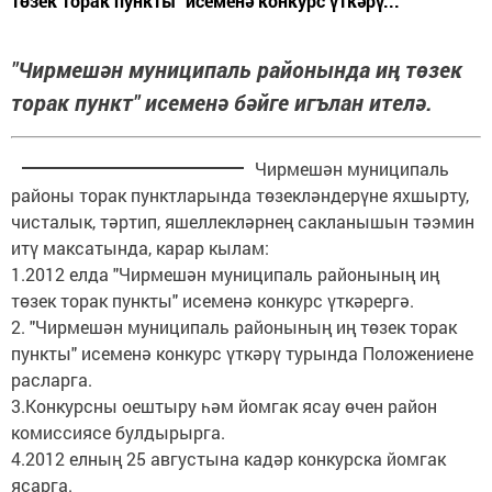
төзек торак пункты" исеменә конкурс үткәрү...
"Чирмешән муниципаль районында иң төзек
торак пункт" исеменә бәйге игълан ителә.
Чирмешән муниципаль
районы торак пунктларында төзекләндерүне яхшырту,
чисталык, тәртип, яшеллекләрнең сакланышын тәэмин
итү максатында, карар кылам:
1.2012 елда "Чирмешән муниципаль районының иң
төзек торак пункты" исеменә конкурс үткәрергә.
2. "Чирмешән муниципаль районының иң төзек торак
пункты" исеменә конкурс үткәрү турында Положениене
расларга.
3.Конкурсны оештыру һәм йомгак ясау өчен район
комиссиясе булдырырга.
4.2012 елның 25 августына кадәр конкурска йомгак
ясарга.