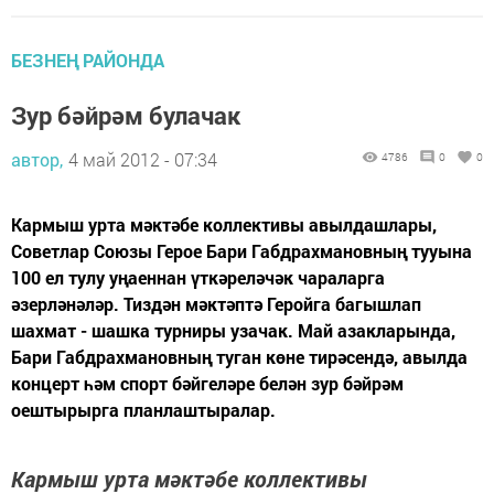
БЕЗНЕҢ РАЙОНДА
Зур бәйрәм булачак
автор,
4 май 2012 - 07:34
4786
0
0
Кармыш урта мәктәбе коллективы авылдашлары,
Советлар Союзы Герое Бари Габдрахмановның тууына
100 ел тулу уңаеннан үткәреләчәк чараларга
әзерләнәләр. Тиздән мәктәптә Геройга багышлап
шахмат - шашка турниры узачак. Май азакларында,
Бари Габдрахмановның туган көне тирәсендә, авылда
концерт һәм спорт бәйгеләре белән зур бәйрәм
оештырырга планлаштыралар.
Кармыш урта мәктәбе коллективы