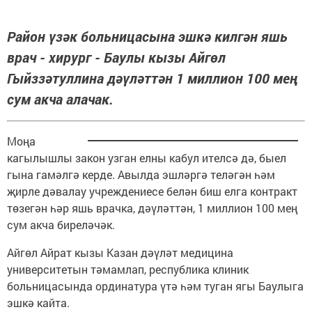
Район үзәк больницасына эшкә килгән яшь
врач - хирург - Баулы кызы Айгөл
Гыйззәтуллина дәүләттән 1 миллион 100 мең
сум акча алачак.
Моңа
кагылышлы закон узган елны кабул ителсә дә, быел
гына гамәлгә керде. Авылда эшләргә теләгән һәм
җирле дәвалау учреждениесе белән биш елга контракт
төзегән һәр яшь врачка, дәүләттән, 1 миллион 100 мең
сум акча биреләчәк.
Айгөл Айрат кызы Казан дәүләт медицина
университетын тәмамлап, республика клиник
больницасында ординатура үтә һәм туган ягы Баулыга
эшкә кайта.