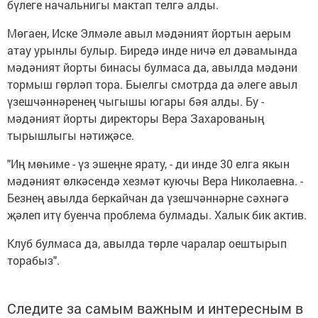
бүлеге начальнигы мактап телгә алды.
Мөгаен, Иске Элмәле авыл мәдәният йортын аерым
атау урынлы булыр. Биредә инде ничә ел дәвамында
мәдәният йорты бинасы булмаса да, авылда мәдәни
тормыш гөрләп тора. Быелгы смотрда да әлеге авыл
үзешчәннәренең чыгышы югары бәя алды. Бу -
мәдәният йорты директоры Вера Захарованың
тырышлыгы нәтиҗәсе.
"Иң мөһиме - үз эшеңне ярату, - ди инде 30 елга якын
мәдәният өлкәсендә хезмәт куючы Вера Николаевна. -
Безнең авылда беркайчан да үзешчәннәрне сәхнәгә
җәлеп итү буенча проблема булмады. Халык бик актив.
Клуб булмаса да, авылда төрле чаралар оештырып
торабыз".
Следите за самым важным и интересным в