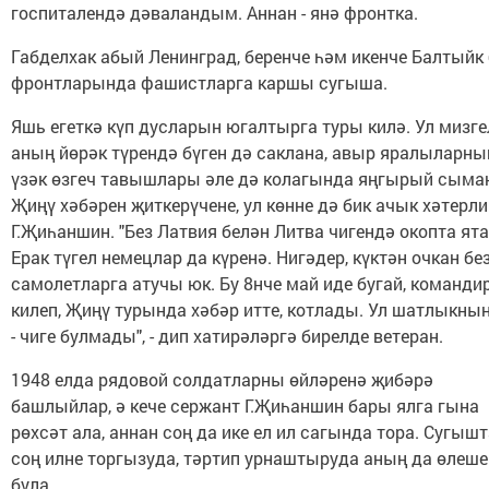
госпиталендә дәваландым. Аннан - янә фронтка.
Габделхак абый Ленинград, беренче һәм икенче Балтыйк 
фронтларында фашистларга каршы сугыша.
Яшь егеткә күп дусларын югалтырга туры килә. Ул мизг
аның йөрәк түрендә бүген дә саклана, авыр яралыларны
үзәк өзгеч тавышлары әле дә колагында яңгырый сыма
Җиңү хәбәрен җиткерүчене, ул көнне дә бик ачык хәтерли
Г.Җиһаншин. "Без Латвия белән Литва чигендә окопта ят
Ерак түгел немецлар да күренә. Нигәдер, күктән очкан бе
самолетларга атучы юк. Бу 8нче май иде бугай, команди
килеп, Җиңү турында хәбәр итте, котлады. Ул шатлыкның
- чиге булмады", - дип хатирәләргә бирелде ветеран.
1948 елда рядовой солдатларны өйләренә җибәрә
башлыйлар, ә кече сержант Г.Җиһаншин бары ялга гына
рөхсәт ала, аннан соң да ике ел ил сагында тора. Сугыш
соң илне торгызуда, тәртип урнаштыруда аның да өлеше
була.