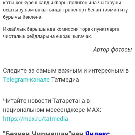
каты көнкүреш калдыклары полигонына чыгаруны
оештыру һәм вакытында транспорт белән тәэмин итү
бурычы йөкләнә.
Икеайлык барышында комиссия торак пунктларга
чисталык рейдларына ешрак чыгачак.
Автор фотосы
Следите за самым важным и интересным в
Telegram-канале
Татмедиа
Читайте новости Татарстана в
национальном мессенджере MАХ:
https://max.ru/tatmedia
"Безнең Чирмешән"нең
Яндекс