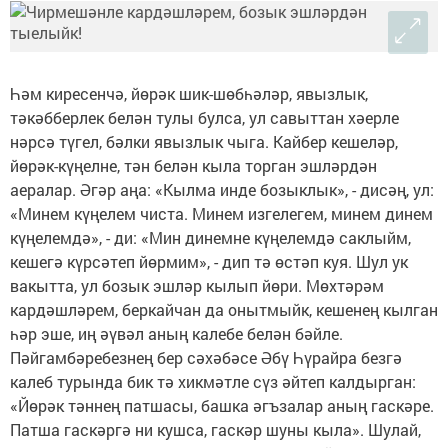
Һәм киресенчә, йөрәк шик-шөбһәләр, явызлык,
тәкәбберлек белән тулы булса, ул савыттан хәерле
нәрсә түгел, бәлки явызлык чыга. Кайбер кешеләр,
йөрәк-күңелне, тән белән кыла торган эшләрдән
аералар. Әгәр аңа: «Кылма инде бозыклык», - дисәң, ул:
«Минем күңелем чиста. Минем изгелегем, минем динем
күңелемдә», - ди: «Мин динемне күңелемдә саклыйм,
кешегә күрсәтеп йөрмим», - дип тә өстәп куя. Шул ук
вакытта, ул бозык эшләр кылып йөри. Мөхтәрәм
кардәшләрем, беркайчан да онытмыйк, кешенең кылган
һәр эше, иң әүвәл аның калебе белән бәйле.
Пәйгамбәребезнең бер сәхәбәсе Әбү Һүрайра безгә
калеб турында бик тә хикмәтле сүз әйтеп калдырган:
«Йөрәк тәннең патшасы, башка әгъзалар аның гаскәре.
Патша гаскәргә ни кушса, гаскәр шуны кыла». Шулай,