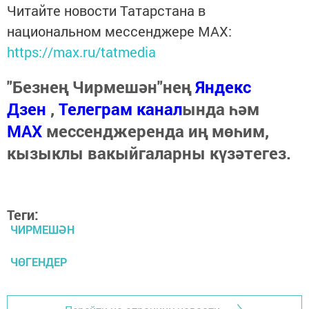
Читайте новости Татарстана в
национальном мессенджере MАХ:
https://max.ru/tatmedia
"Безнең Чирмешән"нең
Яндекс
Дзен
,
Телеграм канал
ында һәм
МАХ
мессенджеренда иң мөһим,
кызыклы вакыйгаларны күзәтегез.
Теги:
ЧИРМЕШӘН
ЧӨГЕНДЕР