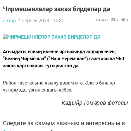
Чирмешәнлеләр заказ бирделәр дә
автор,
4 апрель 2018 - 16:30
4841
0
0
Агымдагы елның икенче яртысында алдыру өчен,
“Безнең Чирмешән“ (“Наш Черемшан“) газетасына 960
заказ карточкасы тутырылган да.
Район газетасына язылу дәвам итә. Әлегә бәяләр
үзгәрмәде, узган елдагы кебек.
Кадыйр Гомәров фотосы
Следите за самым важным и интересным в