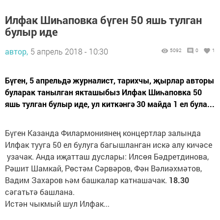
Илфак Шиһаповка бүген 50 яшь тулган
булыр иде
автор,
5 апрель 2018 - 10:30
5092
0
1
Бүген, 5 апрельдә журналист, тарихчы, җырлар авторы
буларак танылган якташыбыз Илфак Шиһаповка 50
яшь тулган булыр иде, ул киткәнгә 30 майда 1 ел була...
Бүген Казанда Филармониянең концертлар залында
Илфак тууга 50 ел булуга багышланган искә алу кичәсе
узачак. Анда иҗатташ дуслары: Илсөя Бәдретдинова,
Рәшит Шамкай, Рөстәм Сәрвәров, Фән Вәлиәхмәтов,
Вадим Захаров һәм башкалар катнашачак.
18.30
сәгатьтә башлана.
Истән чыкмый шул Илфак...