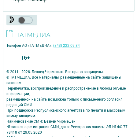
Телефон АО «ТАТМЕДИА»:
(843) 222 09 84
16+
© 2011 - 2026. Безнең Чирмешән. Все права защищены.
© ТАТМЕДИА. Все материалы, размещенные на сайте, защищены
законом.
Перепечатка, воспроизведение и распространение в любом объеме
информации,
размещенной на сайте, возможна только с письменного согласия
редакций СМИ.
При поддержке Республиканского агентства по печати и массовым
коммуникациям.
Наименование СМИ: Безнең Чирмешән
№ записи о регистрации СМИ, дата: Реестровая запись: ЭЛ № ФС 77 -
78418 от 29.05.2020