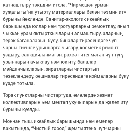
катнаштыру тәкъдим ителә. “Чирмешән урман
хуҗалыгы”на утырту материаллары белән тәэмин итү
бурычы йөкләнде. Санитар-экологик икеайлык
барышында юллар һәм тротуарларны ремонтлау, янып
чыккан урам яктырткычларын алмаштыру, аларның
терәк баганаларын буяу, биналар тирәсендәге чүп-
чарны тиешле урыннарга чыгару, косметик ремонт
уздыру, санкцияләнмәгән, рөхсәт ителмәгән чүп түгү
урыннарын ачыклау һәм юк итү, балалар
мәйданчыкларын, зиратларны чистартып
төзекләндерү, оешмалар тирәсендәге коймаларны буяу
күздә тотыла.
Торак пунктларны чистартуда, өмәләрдә хезмәт
коллективларын һәм мәктәп укучыларын да җәлеп итү
бурычы куелды.
Моннан тыш, икеайлык барышында һәм өмәләр
вакытында, “Чистый город” җәмгыятенә чүп-чарны