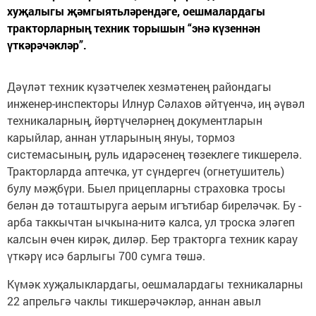
хуҗалыгы җәмгыятьләрендәге, оешмалардагы
тракторларның техник торышын “энә күзеннән
үткәрәчәкләр”.
Дәүләт техник күзәтчелек хезмәтенең райондагы
инженер-инспекторы Илнур Сәлахов әйтүенчә, иң әүвәл
техникаларның, йөртүчеләрнең документларын
карыйлар, аннан утларының януы, тормоз
системасының, руль идарәсенең төзеклеге тикшерелә.
Тракторларда аптечка, ут сүндергеч (огнетушитель)
булу мәҗбүри. Быел прицепларны страховка тросы
белән дә тоташтыруга аерым игътибар биреләчәк. Бу -
арба таккычтан ычкына-нитә калса, ул троска эләгеп
калсын өчен кирәк, диләр. Бер тракторга техник карау
үткәрү исә барлыгы 700 сумга төшә.
Күмәк хуҗалыклардагы, оешмалардагы техникаларны
22 апрельгә чаклы тикшерәчәкләр, аннан авыл