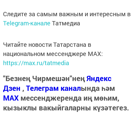
Следите за самым важным и интересным в
Telegram-канале
Татмедиа
Читайте новости Татарстана в
национальном мессенджере MАХ:
https://max.ru/tatmedia
"Безнең Чирмешән"нең
Яндекс
Дзен
,
Телеграм канал
ында һәм
МАХ
мессенджеренда иң мөһим,
кызыклы вакыйгаларны күзәтегез.