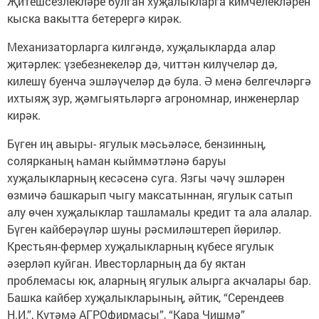
Җитешсезлекләре булган хуҗалыкларга кимчелекләрен
кыска вакытта бетерергә кирәк.
Механизаторларга килгәндә, хуҗалыкларда алар
җитәрлек: үзебезнекеләр дә, читтән килүчеләр дә,
килешү буенча эшләүчеләр дә була. Ә менә белгечләргә
ихтыяҗ зур, җәмгыятьләргә агрономнар, инженерлар
кирәк.
Бүген иң авыры- ягулык мәсьәләсе, бензинның,
солярканың һаман кыйммәтләнә баруы
хуҗалыкларның кесәсенә суга. Язгы чәчү эшләрен
өзмичә башкарып чыгу максатыннан, ягулык сатып
алу өчен хуҗалыклар ташламалы кредит та ала алалар.
Бүген кайберәүләр шуны рәсмиләштереп йөриләр.
Крестьян-фермер хуҗалыкларның күбесе ягулык
әзерләп куйган. Ивесторларның да бу яктан
проблемасы юк, аларның ягулык алырга акчалары бар.
Башка кайбер хуҗалыкларының, әйтик, “Серендеев
Н.И.”, Күтәмә АГРОфирмасы”, “Кара Чишмә”