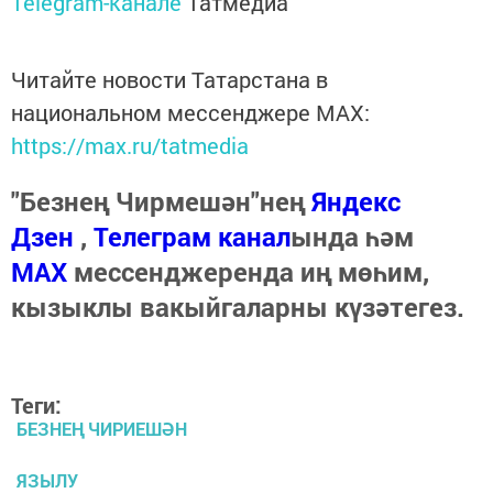
Telegram-канале
Татмедиа
Читайте новости Татарстана в
национальном мессенджере MАХ:
https://max.ru/tatmedia
"Безнең Чирмешән"нең
Яндекс
Дзен
,
Телеграм канал
ында һәм
МАХ
мессенджеренда иң мөһим,
кызыклы вакыйгаларны күзәтегез.
Теги:
БЕЗНЕҢ ЧИРИЕШӘН
ЯЗЫЛУ