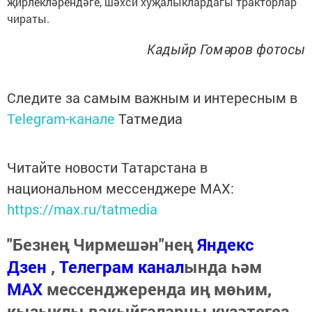
җирлекләрендәге, шәхси хуҗалыклардагы тракторлар
чираты.
Кадыйр Гомәров фотосы
Следите за самым важным и интересным в
Telegram-канале
Татмедиа
Читайте новости Татарстана в
национальном мессенджере MАХ:
https://max.ru/tatmedia
"Безнең Чирмешән"нең
Яндекс
Дзен
,
Телеграм канал
ында һәм
МАХ
мессенджеренда иң мөһим,
кызыклы вакыйгаларны күзәтегез.