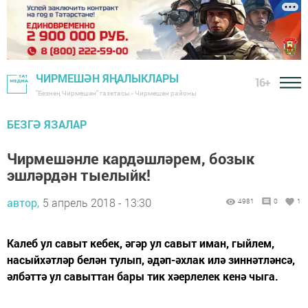
ЧИРМЕШӘН ЯҢАЛЫКЛАРЫ
16+
"Безнең Чирмешән" газетасы - Чирмешән районы
БЕЗГӘ ЯЗАЛАР
Чирмешәнле кардәшләрем, бозык
эшләрдән тыелыйк!
автор,
5 апрель 2018 - 13:30
4981
0
1
Калеб ул савыт кебек, әгәр ул савыт иман, гыйлем,
насыйхәтләр белән тулып, әдәп-әхлак илә зиннәтләнсә,
әлбәттә ул савыттан бары тик хәерлелек кенә чыга.