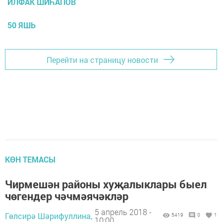
ИЛФАК ШИҺАПОВ
50 ЯШЬ
Перейти на страницу новости
КӨН ТЕМАСЫ
Чирмешән районы хуҗалыклары быел
чөгендер чәчмәячәкләр
5 апрель 2018 -
Гөлсирә Шәрифуллина,
5419
0
1
10:00