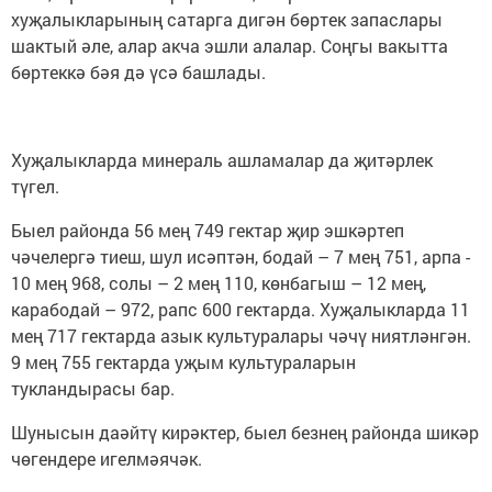
хуҗалыкларының сатарга дигән бөртек запаслары
шактый әле, алар акча эшли алалар. Соңгы вакытта
бөртеккә бәя дә үсә башлады.
Хуҗалыкларда минераль ашламалар да җитәрлек
түгел.
Быел районда 56 мең 749 гектар җир эшкәртеп
чәчелергә тиеш, шул исәптән, бодай – 7 мең 751, арпа -
10 мең 968, солы – 2 мең 110, көнбагыш – 12 мең,
карабодай – 972, рапс 600 гектарда. Хуҗалыкларда 11
мең 717 гектарда азык культуралары чәчү ниятләнгән.
9 мең 755 гектарда уҗым культураларын
тукландырасы бар.
Шунысын даәйтү кирәктер, быел безнең районда шикәр
чөгендере игелмәячәк.