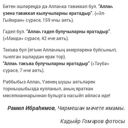
Бөтен эшләреңдә дә Аллаһка тәвәккәл бул.
“Аллаһ
үзенә тәвәккәл кылучыларны яратадыр”
. («Әл-
Гыймран» сүрәсе, 159 нчы аять).
Гадел бул.
“Аллаһ гадел булучыларны яратадыр”
.
(«Мәидә» сүрәсе, 42 нче аять).
Тәкъва бул (ягъни Аллаһның әмерләренә буйсынып,
тыелган эшләрдән ерак тор).
“Аллаһ тәкъва булучыларны яратадыр”
(«Тәүбә»
сүрәсе, 7 нче аять).
Раббыбыз Аллаһ, Үзенең шушы аятьләрен
тормышыбызда кулланып, аның яраткан
мөселманнарыннан булырга насыйп әйләсә иде!
Рамил Ибраһимов
, Чирмешән мәчете имамы.
Кадыйр Гомәров фотосы