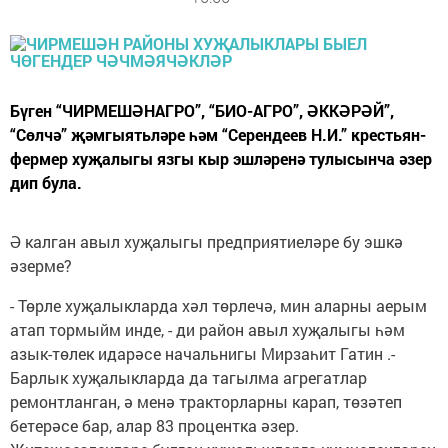
Бүген “ЧИРМЕШӘНАГРО”, “БИО-АГРО”, ӘККӘРӘЙ”,
“Сөлчә” җәмгыятьләре һәм “Серендеев Н.И.” крестьян-
фермер хуҗалыгы язгы кыр эшләренә тулысынча әзер
дип була.
Ә калган авыл хуҗалыгы предприятиеләре бу эшкә
әзерме?
- Төрле хуҗалыкларда хәл төрлечә, мин аларны аерым
атап тормыйм инде, - ди район авыл хуҗалыгы һәм
азык-төлек идарәсе начальнигы Мирзаһит Гатин .-
Барлык хуҗалыкларда да тагылма агрегатлар
ремонтланган, ә менә тракторларны карап, төзәтеп
бетерәсе бар, алар 83 процентка әзер.