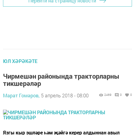
Перейти на страницу новости
ЮЛ ХӘРӘКӘТЕ
Чирмешән районында тракторларны
тикшерәләр
Марат Гомәров,
5 апрель 2018 - 08:00
2469
0
0
Язгы кыр эшләре һәм җәйгә керер алдыннан авыл