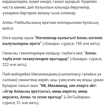
кардәшләрем, күңел нинди, гамәл шундый. Күңелем
чиста минем, дип бозыклык юлында йөрүчеләр,
үзләренә бертөрле аклану гына эзлиләр.
Аллаһ Раббыбызның яраткан колларыннан буласың
килсә:
Изге эшләр эшлә.
“Изгелекләр кылыгыз! Аллаһ изгелек
кылучыларны ярата”
(«Бәкара» сүрәсе, 195 нче аять).
Гөнаһлы гамәлләреңне калдыр, тәүбәгә кил.
“Аллаһ
тәүбә итеп төзәлүчеләрне яратадыр”
(«Бәкара» сүрәсе,
222 нче аять).
Пәйгамбәребез Мөхәммәднең (салләллаһу галәйһи үә
сәлләм) сөннәтенә ияреп, аны үзең өчен иң яхшы үрнәк
буларак танып яшә.
“Ий, Мөхәммәд, син аларга әйт:
«Әгәр Аллаһны яратсагыз, миңа иярегез, миңа
иярсәгез, Аллаһ та сезне яратыр”
(«Әл-Гыймран»
сүрәсе, 31 нче аять).