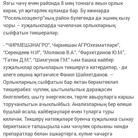
Язгы чәчү өчен районда 8 мең тоннага якын орлык
кирәк, ул җитәрлек күләмдә бар. Бу көннәрдә
“Росельхозцентр”ның район бүлегендә дә эшнең кызу
чоры – хуҗалыкларда чәчеләчәк орлыкларның
сыйфатын тикшерәләр.
- “ЧИРМЕШӘНАГРО”, Чирмешән АГРОхезмәтләре”,
“Серендеев Н.И”, “Моляков В.А.”, “Фәрхетдинов Ю.М.”,
“Гатин Д.М.”, “Шәмгунов Г.М.” һәм башка кайбер
хуҗалыклар орлыкларын тикшерүгә китерделәр, - ди
әлеге оешма җитәкчесе Фәнил Шәйхетдинов. –
Орлыкларның сыйфатын бар яктан берәмтекләп
тикшерәбез: чүплек, шытымлылык дәрәҗәсен
билгелибез, шыту энергиясен, төрле авыруларга каршы
торучанлыгын ачыклыйбыз. Анализларның бер өлеше
бушлай ясала, кайберәүләре өчен түләргә туры
киләчәк. Тикшерү нәтиҗәләре буенча хуҗалыкка сынау
беркетмәсе тапшырыла һәм чәчүлек орлыкны нинди
препаратлар белән эшкәртергә, күпме чәчәргә