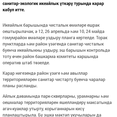
санитар-экологик икеайлык үткәрү турында карар
кабул итте.
Икеайлык барышында чисталык өмәләре ешрак
оештырылачак, ә 12, 26 апрельдә һәм 10, 24 майда
гомумрайон өмәләре уздыру планга кертелде. Торак
пунктларда һәм район үзәгендә санитар чисталык
буенча икеайлыкны уздыру, эш барышын контрольдә
тоту өчен район башкарма комитеты каршында
оператив штаб төзелде.
Карар нигезендә район үзәге һәм авыллар
территорияләрен санитар чистарту буенча чаралар
планы расланды.
Айлык дәвамында парк-скверларны, урамнарны һәм
оешмалар территорияләрен яшелләндерү максатында
агач-куаклар утырту, корыганнарын кисү
планлаштырыла. Бу эшкә мәктәп укучыларын да