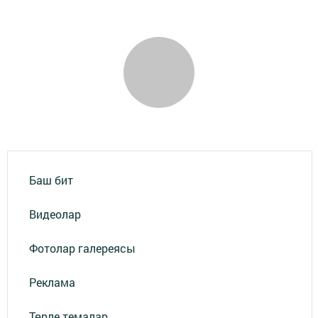
Баш бит
Видеолар
Фотолар галереясы
Реклама
Төрле темалар