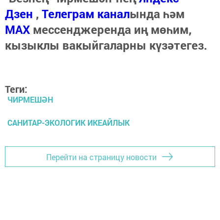
Дзен
,
Телеграм канал
ында һәм
МАХ
мессенджеренда иң мөһим,
кызыклы вакыйгаларны күзәтегез.
Теги:
ЧИРМЕШӘН
САНИТАР-ЭКОЛОГИК ИКЕАЙЛЫК
Перейти на страницу новости