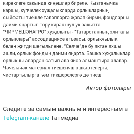
кирәклеге хакында киңәшләр бирелә. Кызганычка
каршы, күпчелек хуҗалыкларда орлыкларның
сыйфаты тиешле таләпләргә җавап бирми, фондларны
даими яңартып тору кирәк.шул ук вакытта
“ЧИРМЕШӘНАГРО” хуҗалыгы - "Татарстанның элиталы
орлыклары" ассоциациясе әгъзасы, орлыкчылык
белән җитди шөгыльләнә. “Сөлчә”дә бу яктан яхшы
эшли, орлык фондын даими яңарта. Башка хуҗалыклар
орлыкны алардан сатып ала яисә алмаштыра алалар.
Чәчеләчәк материал тиешенчш эшкәртелергә,
чистартылырга һәм тикшерелергә дә тиеш.
Автор фотолары
Следите за самым важным и интересным в
Telegram-канале
Татмедиа