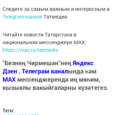
Следите за самым важным и интересным в
Telegram-канале
Татмедиа
Читайте новости Татарстана в
национальном мессенджере MАХ:
https://max.ru/tatmedia
"Безнең Чирмешән"нең
Яндекс
Дзен
,
Телеграм канал
ында һәм
МАХ
мессенджеренда иң мөһим,
кызыклы вакыйгаларны күзәтегез.
Теги: