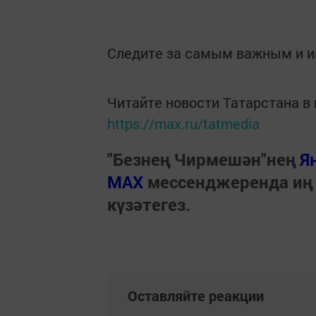
Следите за самым важным и 
Читайте новости Татарстана 
https://max.ru/tatmedia
"Безнең Чирмешән"нең
Я
МАХ
мессенджеренда иң
күзәтегез.
Оставляйте реакции