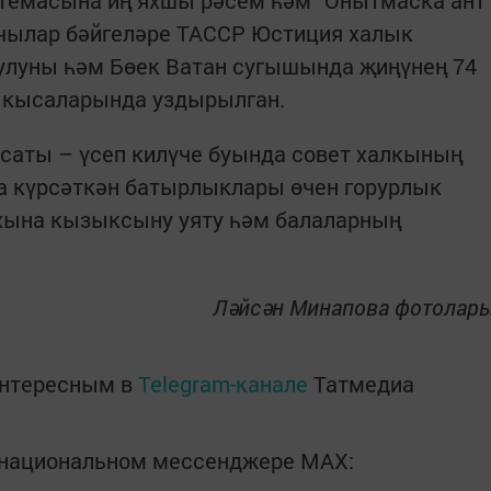
учылар бәйгеләре ТАССР Юстиция халык
тулуны һәм Бөек Ватан сугышында җиңүнең 74
ы кысаларында уздырылган.
саты – үсеп килүче буында совет халкының
 күрсәткән батырлыклары өчен горурлык
ихына кызыксыну уяту һәм балаларның
Ләйсән Минапова фотолар
интересным в
Telegram-канале
Татмедиа
в национальном мессенджере MАХ: