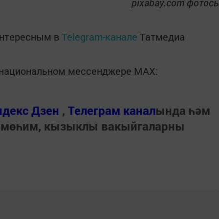
pixabay.com фотос
интересным в
Telegram-канале
Татмедиа
в национальном мессенджере MАХ:
ндекс Дзен
,
Телеграм канал
ында һәм
 мөһим, кызыклы вакыйгаларны