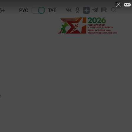
6+
РУС
ТАТ
0