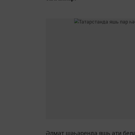
Әлмәт шәһәрендә яшь әти белә