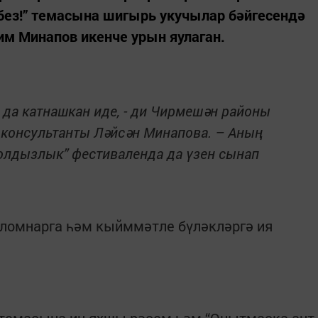
без!” темасына шигырь укучылар бәйгесендә
им Минапов икенче урын яулаган.
 да катнашкан иде, - ди Чирмешән районы
ы консультанты Ләйсән Минапова. – Аның
Йолдызлык” фестиваленда да үзен сынап
ломнарга һәм кыйммәтле бүләкләргә ия
 темасына иң яхшы рәсем һәм “Онытмаска ант