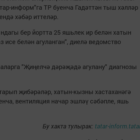
атар-информ"га ТР буенча Гадәттән тыш хәлләр
ндә хәбәр иттеләр.
ндагы бер йортта 25 яшьлек ир белән хатын
 исе белән агуланган", диелә ведомство
аларга "Җиңелчә дәрәҗәдә агулану" диагнозы
тарып җибәрәләр, хатын-кызны хастаханәгә
енча, вентиляция начар эшләү сәбәпле, яшь
Бу хакта тулырак:
tatar-inform.tata