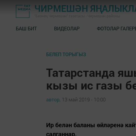
ЧИРМЕШӘН ЯҢАЛЫКЛ
"Безнең Чирмешән" газетасы - Чирмешән районы
БАШ БИТ
ВИДЕОЛАР
ФОТОЛАР ГАЛЕР
БЕЛЕП ТОРЫГЫЗ
Татарстанда яш
кызы ис газы бе
автор,
13 май 2019 - 10:00
Ир белән баланы өйләренә ка
салганнар.