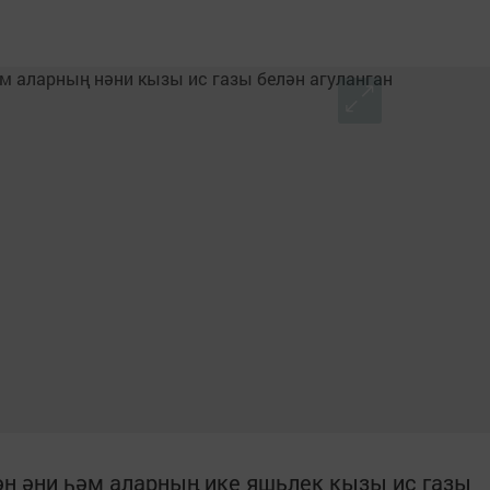
н әни һәм аларның ике яшьлек кызы ис газы