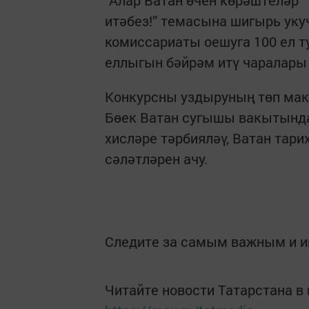
итәбез!” темасына шигырь ук
комиссариаты оешуга 100 ел 
еллыгын бәйрәм итү чаралар
Конкурсны уздыруның төп мак
Бөек Ватан сугышы вакытында
хисләре тәрбияләү, Ватан тар
сәләтләрен ачу.
Следите за самым важным и 
Читайте новости Татарстана 