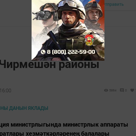
Отправить
Авторизоваться
 Чирмешән районы
16:00
5864
0
иция министрлыгында министрлык аппараты
ратлары хезмәткәрләренең балалары