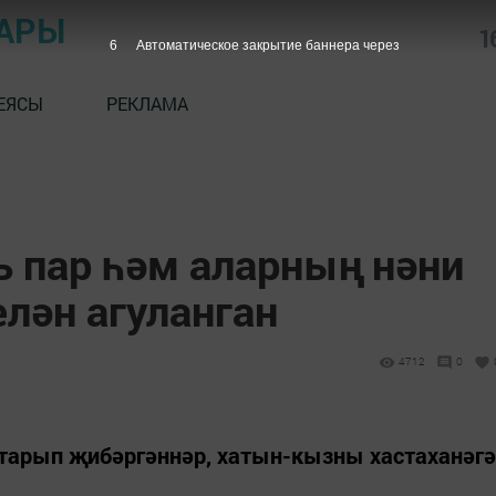
АРЫ
1
5
Автоматическое закрытие баннера через
ЕЯСЫ
РЕКЛАМА
ь пар һәм аларның нәни
лән агуланган
4712
0
йтарып җибәргәннәр, хатын-кызны хастаханәгә