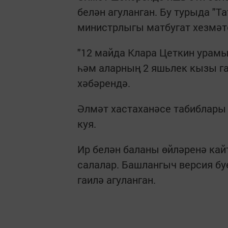
белән агуланган. Бу турыда "Т
министрлыгы матбугат хезмәте
"12 майда Клара Цеткин урамы
һәм аларның 2 яшьлек кызы газ
хәбәрендә.
Әлмәт хастаханәсе табиблары 
куя.
Ир белән баланы өйләренә кай
салалар. Башлангыч версия бу
гаилә агуланган.