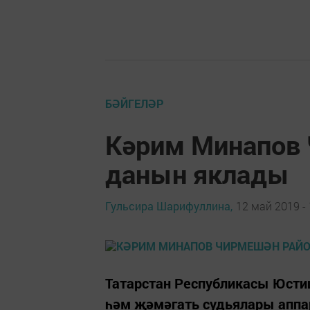
БӘЙГЕЛӘР
Кәрим Минапов
данын яклады
Гульсира Шарифуллина,
12 май 2019 - 
Татарстан Республикасы Юст
һәм җәмәгать судьялары аппа