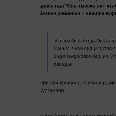
арасында “Онытмаска ант итә
безнең районнан 7 яшьлек Кәр
-Кәрим бу бәйгедә былтыр
буенча 1 нче суд участог
инде тәҗрибәсе бар, ул “
карады.
Призлы урыннар алучылар дип
булганнар.
“Алар Ватан өчен көрәштеләр”