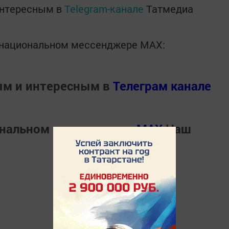
интересным в
Telegram-канале
Татмедиа
в национальном мессенджере MАХ:
ым и интересным в
Телеграм канале
ональном мессенджере
MАХ
Наш