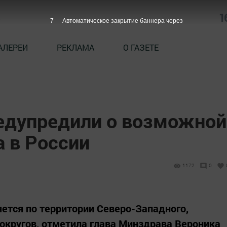
1
6
Автоматическое закрытие баннера через
АЛЕРЕИ
РЕКЛАМА
О ГАЗЕТЕ
едупредили о возможной
 в России
1172
0
ется по территории Северо-Западного,
округов, отметила глава Минздрава Вероника