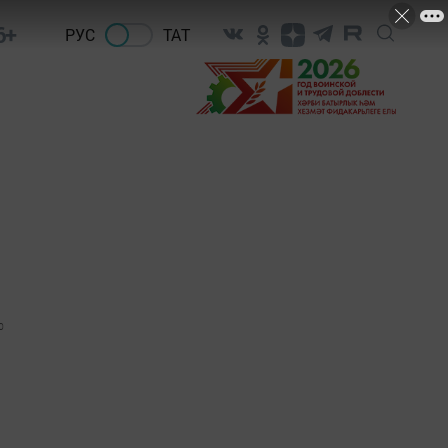
6+
РУС
ТАТ
0