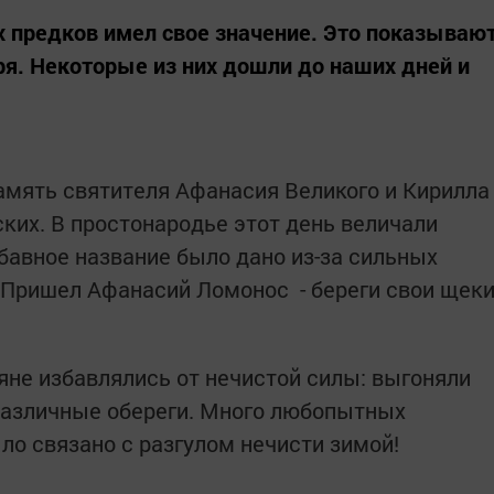
 предков имел свое значение. Это показываю
я. Некоторые из них дошли до наших дней и
память святителя Афанасия Великого и Кирилла
ких. В простонародье этот день величали
бавное название было дано из-за сильных
 «Пришел Афанасий Ломонос - береги свои щек
ьяне избавлялись от нечистой силы: выгоняли
различные обереги. Много любопытных
ло связано с разгулом нечисти зимой!