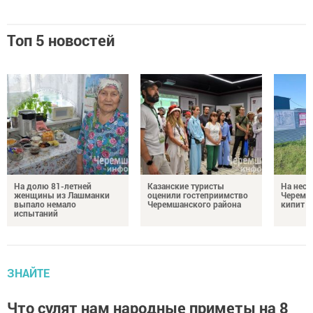
Топ 5 новостей
На долю 81-летней
Казанские туристы
На неск
женщины из Лашманки
оценили гостеприимство
Черемш
выпало немало
Черемшанского района
кипит р
испытаний
ЗНАЙТЕ
Что сулят нам народные приметы на 8