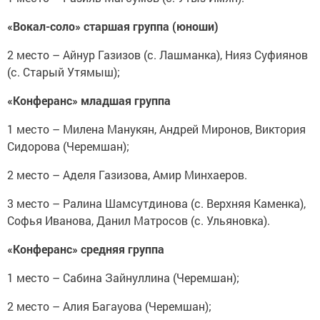
«Вокал-соло» старшая группа (юноши)
2 место – Айнур Газизов (с. Лашманка), Нияз Суфиянов
(с. Старый Утямыш);
«Конферанс» младшая группа
1 место – Милена Манукян, Андрей Миронов, Виктория
Сидорова (Черемшан);
2 место – Аделя Газизова, Амир Минхаеров.
3 место – Ралина Шамсутдинова (с. Верхняя Каменка),
Софья Иванова, Данил Матросов (с. Ульяновка).
«Конферанс» средняя группа
1 место – Сабина Зайнуллина (Черемшан);
2 место – Алия Багауова (Черемшан);