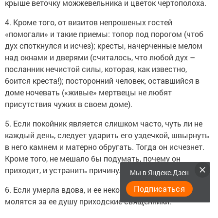
крыше веточку можжевельника и цветок чертополоха.
4. Кроме того, от визитов непрошеных гостей
«помогали» и такие приемы: топор под порогом (чтоб
дух споткнулся и исчез); кресты, начерченные мелом
над окнами и дверями (считалось, что любой дух –
посланник нечистой силы, которая, как известно,
боится креста!); посторонний человек, оставшийся в
доме ночевать («живые» мертвецы не любят
присутствия чужих в своем доме).
5. Если покойник является слишком часто, чуть ли не
каждый день, следует ударить его уздечкой, швырнуть
в него камнем и матерно обругать. Тогда он исчезнет.
Кроме того, не мешало бы подумать, почему он
приходит, и устранить причину.
Мы в Яндекс.Дзен
Подписаться
6. Если умерла вдова, и ее некому отпеть, в этот день
молятся за ее душу приходские священники.