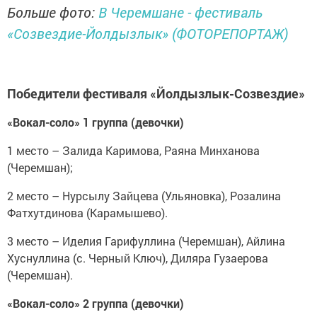
Больше фото:
В Черемшане - фестиваль
«Созвездие-Йолдызлык» (ФОТОРЕПОРТАЖ)
Победители фестиваля «Йолдызлык-Созвездие»
«Вокал-соло» 1 группа (девочки)
1 место – Залида Каримова, Раяна Минханова
(Черемшан);
2 место – Нурсылу Зайцева (Ульяновка), Розалина
Фатхутдинова (Карамышево).
3 место – Иделия Гарифуллина (Черемшан), Айлина
Хуснуллина (с. Черный Ключ), Диляра Гузаерова
(Черемшан).
«Вокал-соло» 2 группа (девочки)