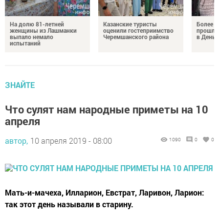
На долю 81-летней
Казанские туристы
Более 
женщины из Лашманки
оценили гостеприимство
прошли
выпало немало
Черемшанского района
в День 
испытаний
ЗНАЙТЕ
Что сулят нам народные приметы на 10
апреля
автор,
10 апреля 2019 - 08:00
1090
0
0
Мать-и-мачеха, Илларион, Евстрат, Ларивон, Ларион:
так этот день называли в старину.