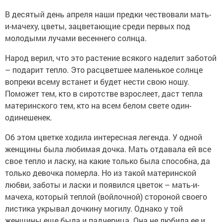
В десятый день апреля наши предки чествовали мать-
и-мачеху, цветы, зацветающие среди первых под
молодыми лучами весеннего солнца.
Народ верил, что это растение всякого наделит заботой
– подарит тепло. Это расцветшее маленькое солнце
вопреки всему встанет и будет нести свою ношу.
Поможет тем, кто в сиротстве взрослеет, даст тепла
материнского тем, кто на всем белом свете один-
одинешенек.
Об этом цветке ходила интересная легенда. У одной
женщины была любимая дочка. Мать отдавала ей все
свое тепло и ласку, на какие только была способна, да
только девочка померла. Но из такой материнской
любви, заботы и ласки и появился цветок – мать-и-
мачеха, который теплой (войлочной) стороной своего
листика укрывал дочкину могилу. Однако у той
женщины еще была и падчерица. Она не любила ее и