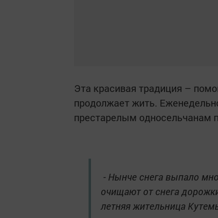
Эта красивая традиция – пом
продолжает жить. Еженедельно
престарелым односельчанам по
- Нынче снега выпало мно
очищают от снега дорожки 
летняя жительница Кутемы