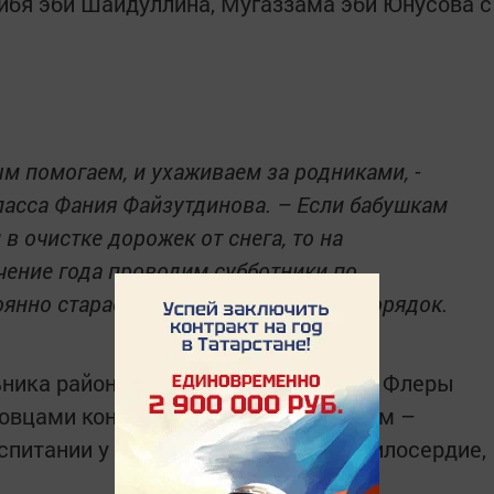
йбя эби Шайдуллина, Мугаззама эби Юнусова с
м помогаем, и ухаживаем за родниками, -
ласса Фания Файзутдинова. – Если бабушкам
в очистке дорожек от снега, то на
чение года проводим субботники по
оянно стараемся поддерживать там порядок.
ника районного отдела образования Флеры
ровцами конкретной помощи пожилым –
питании у них таких качеств, как милосердие,