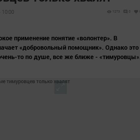
 10:00
1273
0
кое применение понятие «волонтер». В
значает «добровольный помощник». Однако это
очень-то по душе, все же ближе - «тимуровцы»