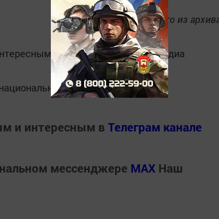
фото из архив
интересным в
Telegram-канале
Татмедиа
в национальном мессенджере MАХ:
ым и интересным в
Телеграм канале
ональном мессенджере
MАХ
Наш