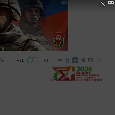
6+
РУС
ТАТ