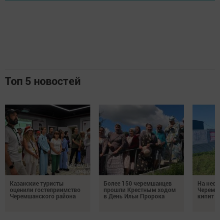
Топ 5 новостей
Казанские туристы
Более 150 черемшанцев
На неск
оценили гостеприимство
прошли Крестным ходом
Черемш
Черемшанского района
в День Ильи Пророка
кипит р