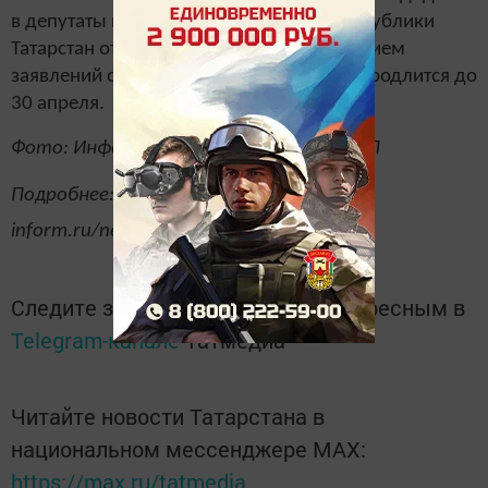
в депутаты в Государственный совет Республики
Татарстан от партии «Единая Россия». Прием
заявлений от желающих поучаствовать продлится до
30 апреля.
Фото: Информационный центр ТРО ВПП
Подробнее: https://www.tatar-
inform.ru/news/2019/04/12/648008/
Следите за самым важным и интересным в
Telegram-канале
Татмедиа
Читайте новости Татарстана в
национальном мессенджере MАХ:
https://max.ru/tatmedia