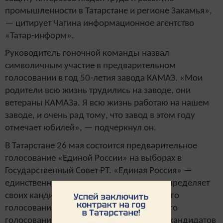
промышленности в Татарстане и регионе Закамья»,
— цитирует Чагина информационное агентство
«Татар-информ».
Руководитель гоночной команды назвал
символичным участие в предварительном
голосовании в год 50-летия завода КАМАЗ. «Мои
родители всю жизнь трудились на заводе, они
ветераны КАМАЗа. Я всю жизнь работаю на нашем
заводе, и очень рад тому, что завод в этом году
отмечает юбилей», — подчеркнул он.
В Татарстане 26 мая состоится предварительное
голосование «Единой России» на выборах в
Государственный Совет РТ. «Единая Россия» —
единственная партия в стране, которая определяет
своих кандидатов путем предварительного
голосования. По итогам предварительного
голосования будет сформирован список кандидатов