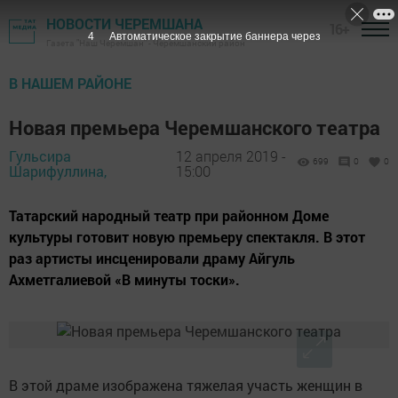
НОВОСТИ ЧЕРЕМШАНА
16+
3
Автоматическое закрытие баннера через
Газета "Наш Черемшан" - Черемшанский район
В НАШЕМ РАЙОНЕ
Новая премьера Черемшанского театра
Гульсира
12 апреля 2019 -
699
0
0
Шарифуллина,
15:00
Татарский народный театр при районном Доме
культуры готовит новую премьеру спектакля. В этот
раз артисты инсценировали драму Айгуль
Ахметгалиевой «В минуты тоски».
В этой драме изображена тяжелая участь женщин в