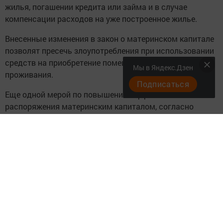
жилья, погашении кредита или займа и в случае
компенсации расходов на уже построенное жилье.
Внесенные изменения в закон о материнском капитале
позволят пресечь злоупотребления при использовании
средств на приобретение помещений, непригодных для
Мы в Яндекс.Дзен
проживания.
Подписаться
Еще одной мерой по повышению эффективности
распоряжения материнским капиталом, согласно
поправкам, стало исключение организаций,
неподконтрольных Центральному банку, из перечня тех,
чьи займы можно оплачивать материнским капиталом.
Обычно такие организации предоставляют ипотечные
займы по более высокой процентной ставке по
сравнению с банковскими кредитами, что значительно
увеличивает расходы семей на приобретение жилья и
повышает риск несвоевременной оплаты либо
невыплаты долга и процентов по займу. Как следствие,