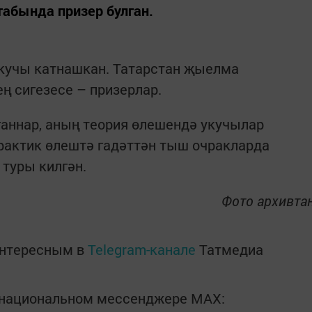
абында призер булган.
укучы катнашкан. Татарстан җыелма
 сигезесе – призерлар.
ганнар, аның теория өлешендә укучылар
практик өлештә гадәттән тыш очракларда
 туры килгән.
Фото архивта
интересным в
Telegram-канале
Татмедиа
в национальном мессенджере MАХ: