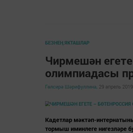
БЕЗНЕҢ ЯКТАШЛАР
Чирмешән егете
олимпиадасы п
Гөлсирә Шәрифуллина,
29 апрель 2019 
Кадетлар мәктәп-интернатын
тормыш иминлеге нигезләре бу