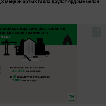
,8 меңнән артык гаилә дәүләт ярдәме белән