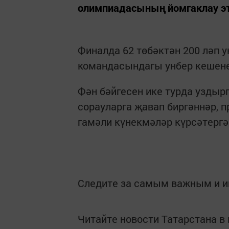
олимпиадасының йомгаклау эт
Финалда 62 төбәктән 200 ләп 
командасындагы унбер кешенең
Фән бәйгесен ике турда уздыр
сорауларга җавап биргәннәр, 
гамәли күнекмәләр күрсәтергә
Следите за самым важным и 
Читайте новости Татарстана 