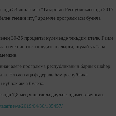
ында 53 яшь гаилә “Татарстан Республикасында 2015-
 белән тәэмин итү” ярдәмче программасы буенча
сенең 30-35 проценты күләмендә тәкъдим ителә. Гаилә
лар өчен ипотека кредитын алырга, шулай ук “ана
 мөмкин.
ннан әлеге программа республиканың барлык шәһәр
ла. Ел саен аңа федераль һәм республика
 күбрәк акча бүленә.
ганда 7,8 мең яшь гаилә дәүләт ярдәменә таянган.
rm.tatar/news/2019/04/30/185457/