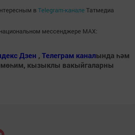
интересным в
Telegram-канале
Татмедиа
в национальном мессенджере MАХ:
ндекс Дзен
,
Телеграм канал
ында һәм
 мөһим, кызыклы вакыйгаларны