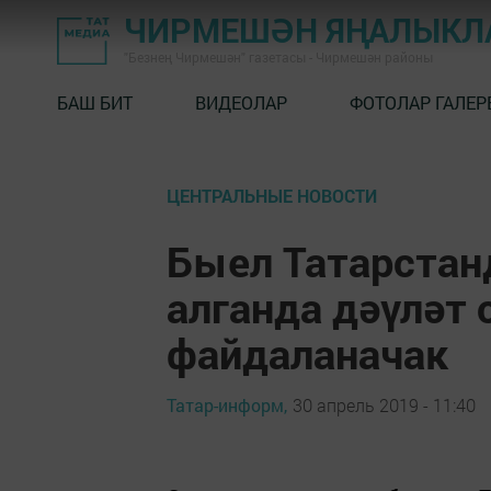
ЧИРМЕШӘН ЯҢАЛЫКЛ
"Безнең Чирмешән" газетасы - Чирмешән районы
БАШ БИТ
ВИДЕОЛАР
ФОТОЛАР ГАЛЕР
ЦЕНТРАЛЬНЫЕ НОВОСТИ
Быел Татарстанд
алганда дәүләт
файдаланачак
Татар-информ,
30 апрель 2019 - 11:40