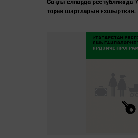
Соңгы елларда республикада 7
торак шартларын яхшырткан.