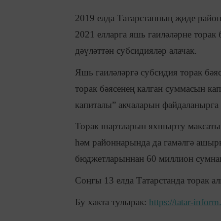
2019 елда Татарстанның җиде район
2021 елларга яшь гаиләләрне торак
дәүләттән субсидияләр алачак.
Яшь гаиләләргә субсидия торак бәя
торак бәясенең калган суммасын кап
капиталы” акчаларын файдаланырга
Торак шартларын яхшырту максаты
һәм районнарында да гамәлгә ашыры
бюджетларыннан 60 миллион сумнан
Соңгы 13 елда Татарстанда торак ал
Бу хакта тулырак:
https://tatar-info