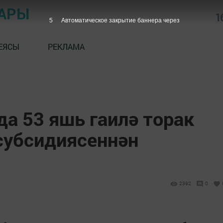
АРЫ
1
4
Автоматическое закрытие баннера через
ЕЯСЫ
РЕКЛАМА
а 53 яшь гаилә торак
 субсидиясеннән
2392
0