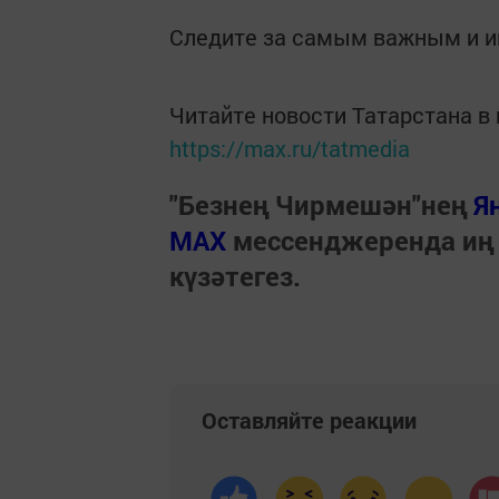
Следите за самым важным и 
Читайте новости Татарстана 
https://max.ru/tatmedia
"Безнең Чирмешән"нең
Я
МАХ
мессенджеренда иң
күзәтегез.
Оставляйте реакции