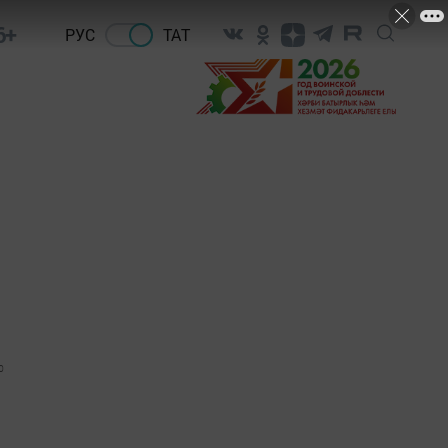
6+
РУС
ТАТ
0