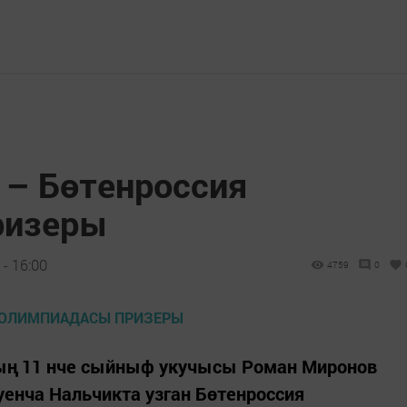
 – Бөтенроссия
ризеры
- 16:00
4759
0
ың 11 нче сыйныф укучысы Роман Миронов
енча Нальчикта узган Бөтенроссия