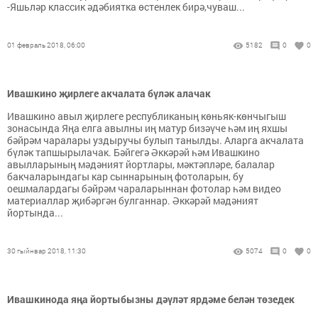
-Яшьләр классик әдәбиятка өстенлек бирә,чуваш...
01 февраль 2018, 06:00
5182
0
0
Ивашкино җирлеге акчалата бүләк алачак
Ивашкино авыл җирлеге республиканың көньяк-көнчыгыш
зонасында Яңа елга авылны иң матур бизәүче һәм иң яхшы
бәйрәм чаралары уздыручы булып танылды. Аларга акчалата
бүләк тапшырылачак. Бәйгегә Әккәрәй һәм Ивашкино
авылларының мәдәният йортлары, мәктәпләре, балалар
бакчаларындагы кар сыннарының фотоларын, бу
оешмалардагы бәйрәм чараларыннан фотолар һәм видео
материаллар җибәргән булганнар. Әккәрәй мәдәният
йортында...
30 гыйнвар 2018, 11:30
5074
0
0
Ивашкинода яңа йортыбызны дәүләт ярдәме белән төзедек