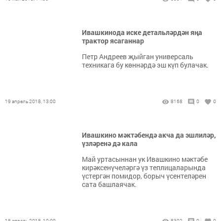
Ивашкинода иске детальләрдән яңа
трактор ясаганнар
Петр Андреев җыйган универсаль
техникага бу көннәрдә эш күп булачак.
19 апрель 2018, 13:00
8168
0
0
Ивашкино мәктәбендә акча да эшлиләр,
үзләренә дә кала
Май уртасыннан ук Ивашкино мәктәбе
кирәксенүчеләргә үз теплицаларында
үстергән помидор, борыч үсентеләрен
сата башлаячак.
18 апрель 2018, 10:00
8302
0
0