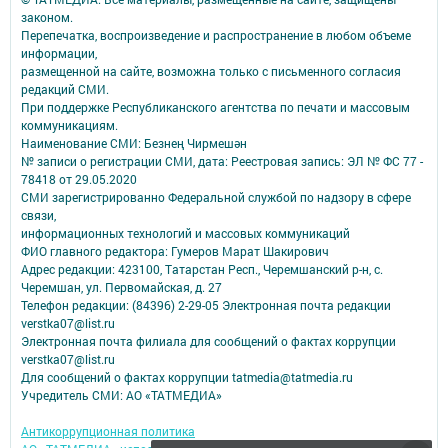
законом.
Перепечатка, воспроизведение и распространение в любом объеме
информации,
размещенной на сайте, возможна только с письменного согласия
редакций СМИ.
При поддержке Республиканского агентства по печати и массовым
коммуникациям.
Наименование СМИ: Безнең Чирмешән
№ записи о регистрации СМИ, дата: Реестровая запись: ЭЛ № ФС 77 -
78418 от 29.05.2020
СМИ зарегистрированно Федеральной службой по надзору в сфере
связи,
информационных технологий и массовых коммуникаций
ФИО главного редактора: Гумеров Марат Шакирович
Адрес редакции: 423100, Татарстан Респ., Черемшанский р-н, с.
Черемшан, ул. Первомайская, д. 27
Телефон редакции: (84396) 2-29-05 Электронная почта редакции
verstka07@list.ru
Электронная почта филиала для сообщений о фактах коррупции
verstka07@list.ru
Для сообщений о фактах коррупции tatmedia@tatmedia.ru
Учредитель СМИ: АО «ТАТМЕДИА»
Антикоррупционная политика