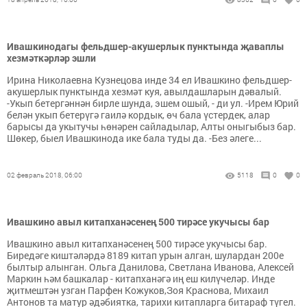
Ивашкинодагы фельдшер-акушерлык пунктында җаваплы
хезмәткәрләр эшли
Ирина Николаевна Кузнецова инде 34 ел Ивашкино фельдшер-
акушерлык пунктында хезмәт куя, авылдашларын дәвалый.
-Укып бетергәннән бирле шунда, эшем ошый, - ди ул. -Ирем Юрий
белән укып бетерүгә гаилә кордык, өч бала үстердек, алар
барысы да укытучы һөнәрен сайладылар, Алты оныгыбыз бар.
Шөкер, быел Ивашкинода ике бала туды да. -Без әлеге...
02 февраль 2018, 06:00
5118
0
0
Ивашкино авыл китапханәсенең 500 тирәсе укучысы бар
Ивашкино авыл китапханәсенең 500 тирәсе укучысы бар.
Биредәге киштәләрдә 8189 китап урын алган, шулардан 200е
былтыр алынган. Ольга Данилова, Светлана Иванова, Алексей
Маркин һәм башкалар - китапханәгә иң еш килүчеләр. Инде
җитмештән узган Парфен Кожуков,Зоя Краснова, Михаил
Антонов та матур әдәбиятка, тарихи китапларга битараф түгел.