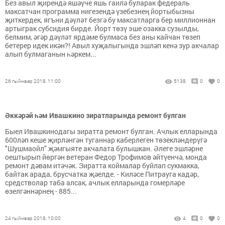
Без авыл җирендә яшәүче яшь гаилә буларак федераль
максатчан программа нигезендә үзебезнең йортыбызны
җиткердек, ягъни дәүләт безгә бу максатларга бер миллионнан
артыграк субсидия бирде. Йорт төзү эше озакка сузылды,
белмим, әгәр дәүләт ярдәме булмаса без аны кайчан төзеп
бетерер идек икән?! Авыл хуҗалыгында эшләп кенә зур акчалар
алып булмаганын һәркем...
26 гыйнвар 2018, 11:00
5138
0
0
Әккәрәй һәм Ивашкино зиратларында ремонт булган
Быел Ивашкинодагы зиратта ремонт булган. Ачлык елларында
600ләп кеше җирләнгән туганнар каберлеген төзекләндерүгә
"Шушмаойл" җәмгыяте акчалата булышкан. Әлеге эшләрне
оештырып йөргән ветеран Федор Трофимов әйтүенчә, монда
ремонт дәвам итәчәк. Зиратта коймалар буйлап сукмакка,
байтак арада, брусчатка җәелде. - Киләсе Питрауга кадәр,
средстволар таба алсак, ачлык елларында гомерләре
өзелгәннәрнең - 885...
24 гыйнвар 2018, 10:00
4
0
0