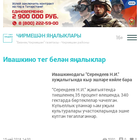
ЧИРМЕШӘН ЯҢАЛЫКЛАРЫ
16+
"Безнең Чирмешән" газетасы - Чирмешән районы
Ивашкино тег белән яңалыклар
Ивашкинодагы "Серендеев Н.И."
хуҗалыгында кыр эшләре көйле бара
“Серендеев Н.И.“ җәмгыятендә
тиешленең 35 процент өлешендә, 340
гектарда бөртеклеләр чәчелгән.
Күпьеллык үләннәр һәм уҗым
культуралары участокларында эшне
күптән төгәлләгәннәр.
15 май 2018, 14:00
5331
0
0