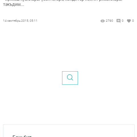
тәкъдим...
14 сентябрь 2015, 05:11
2790
0
0