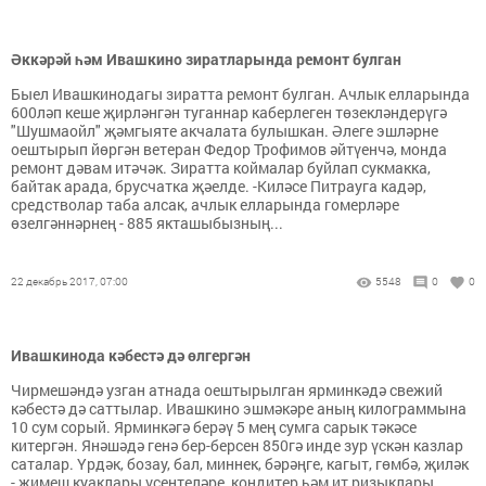
Әккәрәй һәм Ивашкино зиратларында ремонт булган
Быел Ивашкинодагы зиратта ремонт булган. Ачлык елларында
600ләп кеше җирләнгән туганнар каберлеген төзекләндерүгә
"Шушмаойл" җәмгыяте акчалата булышкан. Әлеге эшләрне
оештырып йөргән ветеран Федор Трофимов әйтүенчә, монда
ремонт дәвам итәчәк. Зиратта коймалар буйлап сукмакка,
байтак арада, брусчатка җәелде. -Киләсе Питрауга кадәр,
средстволар таба алсак, ачлык елларында гомерләре
өзелгәннәрнең - 885 якташыбызның...
22 декабрь 2017, 07:00
5548
0
0
Ивашкинода кәбестә дә өлгергән
Чирмешәндә узган атнада оештырылган ярминкәдә свежий
кәбестә дә саттылар. Ивашкино эшмәкәре аның килограммына
10 сум сорый. Ярминкәгә берәү 5 мең сумга сарык тәкәсе
китергән. Янәшәдә генә бер-берсен 850гә инде зур үскән казлар
саталар. Үрдәк, бозау, бал, миннек, бәрәңге, кагыт, гөмбә, җиләк
- җимеш куаклары үсентеләре, кондитер һәм ит ризыклары