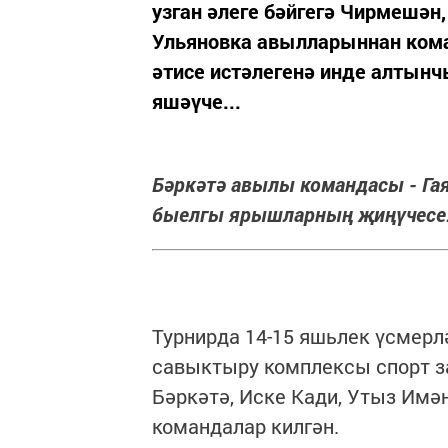
узган әлеге бәйгегә Чирмешән,
Ульяновка авылларыннан кома
әтисе истәлегенә инде алтын
яшәүче...
Бәркәтә авылы командасы - Га
быелгы ярышларның җиңүчесе
Турнирда 14-15 яшьлек үсмерл
савыктыру комплексы спорт за
Бәркәтә, Иске Кади, Утыз Имә
командалар килгән.