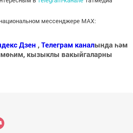
интересным в
Telegram-канале
Татмедиа
в национальном мессенджере MАХ:
ндекс Дзен
,
Телеграм канал
ында һәм
 мөһим, кызыклы вакыйгаларны