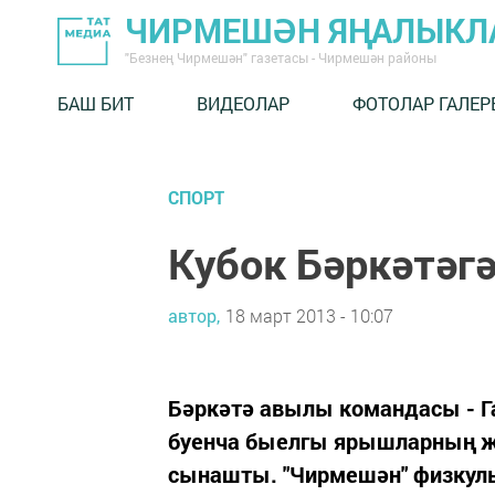
ЧИРМЕШӘН ЯҢАЛЫКЛ
"Безнең Чирмешән" газетасы - Чирмешән районы
БАШ БИТ
ВИДЕОЛАР
ФОТОЛАР ГАЛЕР
СПОРТ
Кубок Бәркәтәгә
автор,
18 март 2013 - 10:07
Бәркәтә авылы командасы - Г
буенча быелгы ярышларның җи
сынашты. "Чирмешән" физкул