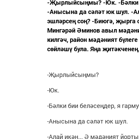
-Җырлыйсыңмы? -Юк. -Бәлки 
-Анысына да сәләт юк шул. -А
эшләрсең соң? -Биюгә, җырга
Мингәрәй Әминов авыл мәдәни
килгәч, район мәдәният бүлег
сөйләшү була. Яңа җитәкченең.
-Җырлыйсыңмы?
-Юк.
-Бәлки бии беләсеңдер, я гар
-Анысына да сәләт юк шул.
-Алай икән... Ә мәдәният йорт