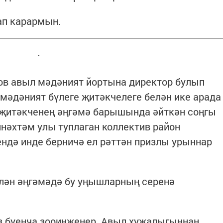
ап карармын.
в авыл мәдәният йортына директор булып
 мәдәният бүлеге җитәкчелеге белән ике арада
 җитәкченең әңгәмә барышында әйткән соңгы
инәхтәм улы туплаган коллектив район
ндә инде берничә ел рәттән призлы урыннар
лән әңгәмәдә бу уңышларның серенә
ез буенча зооинженер. Авыл хуҗалыгыннан