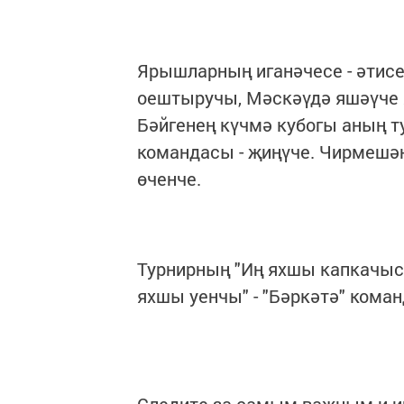
Ярышларның иганәчесе - әтисе
оештыручы, Мәскәүдә яшәүче 
Бәйгенең күчмә кубогы аның т
командасы - җиңүче. Чирмешән 
өченче.
Турнирның "Иң яхшы капкачысы
яхшы уенчы" - "Бәркәтә" кома