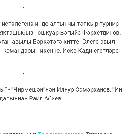
 истәлегенә инде алтынчы тапкыр турнир
якташыбыз - эшкуар Вәгыйз Фәрхетдинов.
уган авылы Бәркәтәгә китте. Әлеге авыл
командасы - икенче, Иске Кади егетләре -
" - "Чирмешән"нән Илнур Сәмәрханов, "Иң
ндасыннан Раил Абиев.