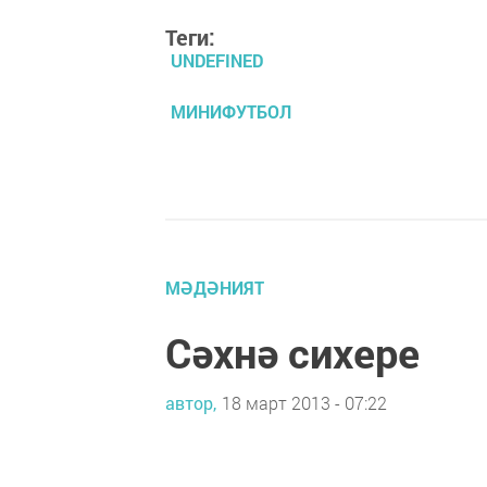
Теги:
UNDEFINED
МИНИФУТБОЛ
МӘДӘНИЯТ
Сәхнә сихере
автор,
18 март 2013 - 07:22