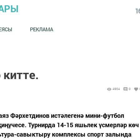
АРЫ
1
ЕЯСЫ
РЕКЛАМА
 китте.
4904
0
аяз Фәрхетдинов истәлегенә мини-футбол
ңүчесе. Турнирда 14-15 яшьлек үсмерләр көч
ьтура-савыктыру комплексы спорт залында