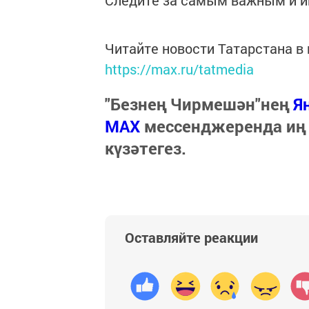
Следите за самым важным и 
Читайте новости Татарстана 
https://max.ru/tatmedia
"Безнең Чирмешән"нең
Я
МАХ
мессенджеренда иң
күзәтегез.
Оставляйте реакции