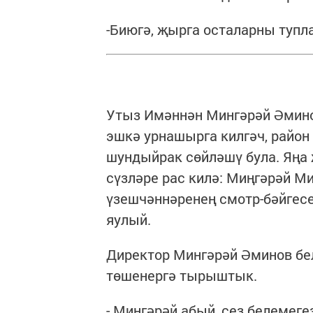
-Биюгә, җырга осталарны тупл
Утыз Имәннән Мингәрәй Әмино
эшкә урнашырга килгәч, район
шундыйрак сөйләшү була. Яңа
сүзләре рас килә: Миңгәрәй М
үзешчәннәренең смотр-бәйгесе
яулый.
Директор Мингәрәй Әминов бе
төшенергә тырыштык.
- Мингәрәй абый, сез белемег