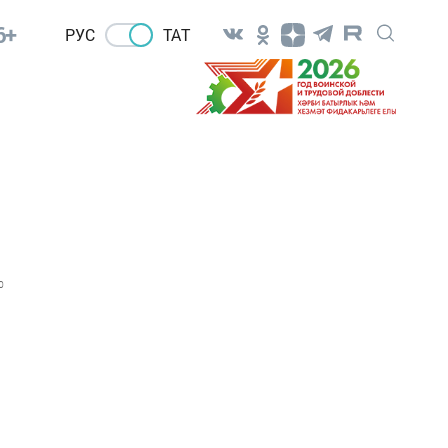
6+
РУС
ТАТ
0