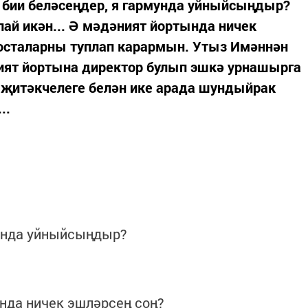
бии беләсеңдер, я гармунда уйныйсыңдыр?
лай икән... Ә мәдәният йортында ничек
 осталарны туплап карармын. Утыз Имәннән
ят йортына директор булып эшкә урнашырга
е җитәкчелеге белән ике арада шундыйрак
..
мунда уйныйсыңдыр?
ында ничек эшләрсең соң?