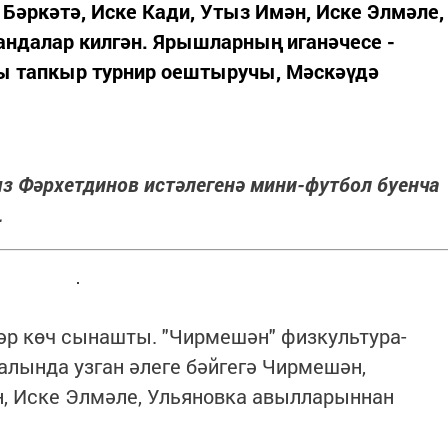
 Бәркәтә, Иске Кади, Утыз Имән, Иске Элмәле,
ндалар килгән. Ярышларның иганәчесе -
чы тапкыр турнир оештыручы, Мәскәүдә
яз Фәрхетдинов истәлегенә мини-футбол буенча
.
әр көч сынашты. "Чирмешән" физкультура-
лында узган әлеге бәйгегә Чирмешән,
н, Иске Элмәле, Ульяновка авылларыннан