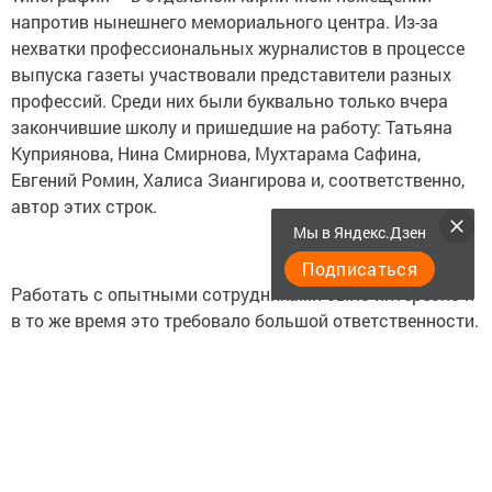
напротив нынешнего мемориального центра. Из-за
нехватки профессиональных журналистов в процессе
выпуска газеты участвовали представители разных
профессий. Среди них были буквально только вчера
закончившие школу и пришедшие на работу: Татьяна
Куприянова, Нина Смирнова, Мухтарама Сафина,
Евгений Ромин, Халиса Зиангирова и, соответственно,
автор этих строк.
Мы в Яндекс.Дзен
Подписаться
Работать с опытными сотрудниками было интересно и
в то же время это требовало большой ответственности.
Нельзя сказать, что в первые годы все шло гладко.
Алсу Сулейманова (заведующая отделом писем, потом
- ответственный секретарь), Наиля Фассахова
(ответственный секретарь), редактор Асхат Сулейманов
были нашими наставниками, они остались в памяти
как великодушные и доброжелательные люди.