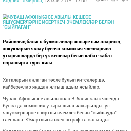
Кадрия Гамирова,
18 май 2018 - 13:00
Районның балигъ булмаганнар эшләре һәм аларның
хокукларын яклау буенча комиссия членнарына
утырышларда бер үк кешеләр белән кабат-кабат
очрашырга туры килә.
Хаталарын аңлаган төсле булып китсәләр дә,
кайберәүләр яңадан ялгыш адым ясыйлар.
Чуваш Афонькәсе авылыннан В. балигълык яшендә
булса да комиссия утырышына чакырылды, ул
яшүсмерләрне спиртлы эчемлек белән “сыйлауда”
гаепләнә. Юмартлыгы өчен штраф та салынды.