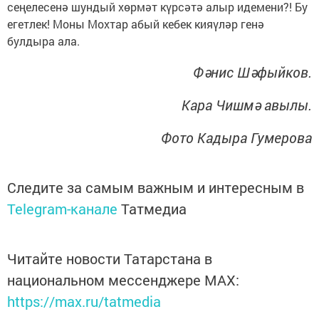
сеңелесенә шундый хөрмәт күрсәтә алыр идемени?! Бу
егетлек! Моны Мохтар абый кебек кияүләр генә
булдыра ала.
Фәнис Шәфыйков.
Кара Чишмә авылы.
Фото Кадыра Гумерова
Следите за самым важным и интересным в
Telegram-канале
Татмедиа
Читайте новости Татарстана в
национальном мессенджере MАХ:
https://max.ru/tatmedia