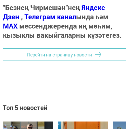
"Безнең Чирмешән"нең
Яндекс
Дзен
,
Телеграм канал
ында һәм
МАХ
мессенджеренда иң мөһим,
кызыклы вакыйгаларны күзәтегез.
Перейти на страницу новости
Топ 5 новостей