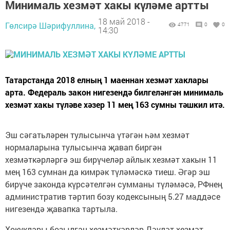
Минималь хезмәт хакы күләме артты
18 май 2018 -
Гөлсирә Шәрифуллина,
4771
0
0
14:30
Татарстанда 2018 елның 1 маеннан хезмәт хаклары
арта. Федераль закон нигезендә билгеләнгән минималь
хезмәт хакы түләве хәзер 11 мең 163 сумны тәшкил итә.
Эш сәгатьләрен тулысынча үтәгән һәм хезмәт
нормаларына тулысынча җавап биргән
хезмәткәрләргә эш бирүчеләр айлык хезмәт хакын 11
мең 163 сумнан да кимрәк түләмәскә тиеш. Әгәр эш
бирүче законда күрсәтелгән сумманы түләмәсә, РФнең
административ тәртип бозу кодексының 5.27 маддәсе
нигезендә җавапка тартыла.
Хокуклары бозылган хезмәткәрләр Дәүләт хезмәт