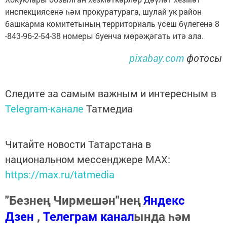
инспекциясенә һәм прокуратурага, шулай ук район
башкарма комитетының территориаль үсеш бүлегенә 8
-843-96-2-54-38 номеры буенча мөрәҗәгать итә ала.
pixabay.com
фотосы
Следите за самым важным и интересным в
Telegram-канале
Татмедиа
Читайте новости Татарстана в
национальном мессенджере MАХ:
https://max.ru/tatmedia
"Безнең Чирмешән"нең
Яндекс
Дзен
,
Телеграм канал
ында һәм