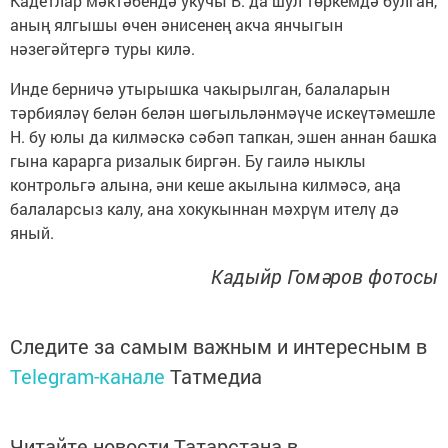
Кадетлар мәктәбендә укучы В. да шул төркемдә булган,
аның ялгышы өчен әнисенең акча янчыгын
нәзегәйтергә туры килә.
Инде берничә утырышка чакырылган, балаларын
тәрбияләү белән белән шөгыльләнмәүче искеүтәмешле
Н. бу юлы да килмәскә сәбәп тапкан, эшен аннан башка
гына карарга ризалык биргән. Бу гаилә ныклы
контрольгә алына, әни кеше акылына килмәсә, аңа
балаларсыз калу, ана хокукыннан мәхрүм ителү дә
яный.
Кадыйр Гомәров фотосы
Следите за самым важным и интересным в
Telegram-канале
Татмедиа
Читайте новости Татарстана в