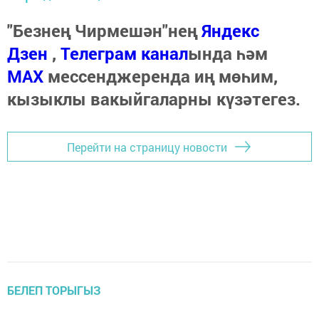
"Безнең Чирмешән"нең
Яндекс
Дзен
,
Телеграм канал
ында һәм
МАХ
мессенджеренда иң мөһим,
кызыклы вакыйгаларны күзәтегез.
Перейти на страницу новости
БЕЛЕП ТОРЫГЫЗ