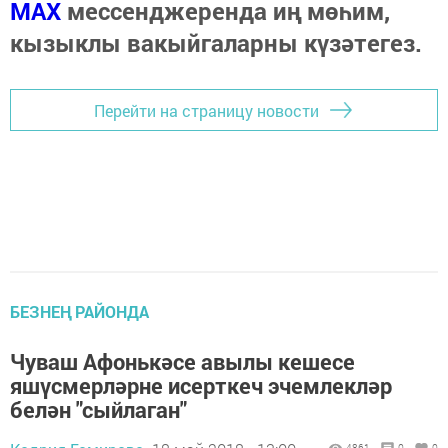
МАХ
мессенджеренда иң мөһим,
кызыклы вакыйгаларны күзәтегез.
Перейти на страницу новости
БЕЗНЕҢ РАЙОНДА
Чуваш Афонькәсе авылы кешесе
яшүсмерләрне исерткеч эчемлекләр
белән "сыйлаган"
4861
0
0