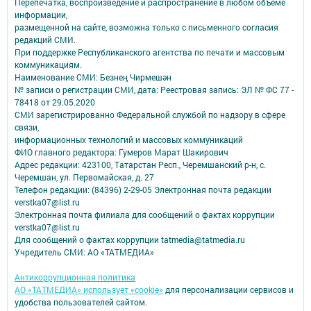
Перепечатка, воспроизведение и распространение в любом объеме
информации,
размещенной на сайте, возможна только с письменного согласия
редакций СМИ.
При поддержке Республиканского агентства по печати и массовым
коммуникациям.
Наименование СМИ: Безнең Чирмешән
№ записи о регистрации СМИ, дата: Реестровая запись: ЭЛ № ФС 77 -
78418 от 29.05.2020
СМИ зарегистрированно Федеральной службой по надзору в сфере
связи,
информационных технологий и массовых коммуникаций
ФИО главного редактора: Гумеров Марат Шакирович
Адрес редакции: 423100, Татарстан Респ., Черемшанский р-н, с.
Черемшан, ул. Первомайская, д. 27
Телефон редакции: (84396) 2-29-05 Электронная почта редакции
verstka07@list.ru
Электронная почта филиала для сообщений о фактах коррупции
verstka07@list.ru
Для сообщений о фактах коррупции tatmedia@tatmedia.ru
Учредитель СМИ: АО «ТАТМЕДИА»
Антикоррупционная политика
АО «ТАТМЕДИА» использует «cookie»
для персонализации сервисов и
удобства пользователей сайтом.