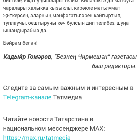
билгеле, иҗат уңышлары телим. Киләчәктә дә матбугат
чаралары халыкка кызыклы, кирәкле мәгълүмат
җиткерсен, аларның мәнфәгатьләрен кайгыртып,
туплаучы, оештыручы көч булсын дип телибез, шуңа
ышандырабыз да.
Бәйрәм белән!
Кадыйр Гомәров
, “Безнең Чирмешән“ газетасы
баш редакторы.
Следите за самым важным и интересным в
Telegram-канале
Татмедиа
Читайте новости Татарстана в
национальном мессенджере MАХ:
https://max.ru/tatmedia