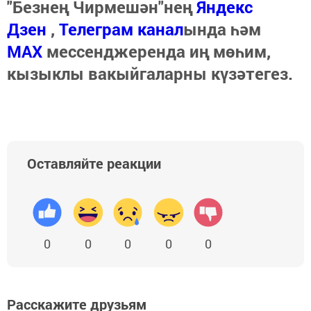
"Безнең Чирмешән"нең
Яндекс
Дзен
,
Телеграм канал
ында һәм
МАХ
мессенджеренда иң мөһим,
кызыклы вакыйгаларны күзәтегез.
Оставляйте реакции
0
0
0
0
0
Расскажите друзьям