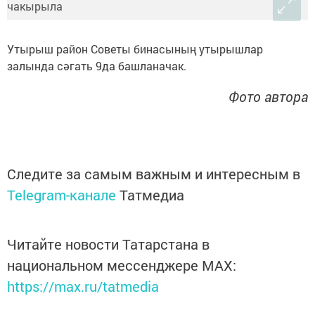
Утырыш район Советы бинасының утырышлар
залында сәгать 9да башланачак.
Фото автора
Следите за самым важным и интересным в
Telegram-канале
Татмедиа
Читайте новости Татарстана в
национальном мессенджере MАХ:
https://max.ru/tatmedia