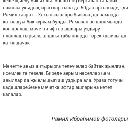
кеше җыелу бик яхшы. Аннан соң бергәләп тәрәвих
намазы укыдык, ир-атлар гына да 50дән артык иде, - ди
Рамил хәзрәт. - Хатын-кызларыбызның да намазда
катнашуы бик күркәм булды. Рамазан ае дәвамында
көн аралаш мәчеттә ифтар ашлары уздыру
планлаштырыла, алдагы табыннарда төрек хафизы да
катнашачак.
Мәчеттә авыз ачтырырга теләүчеләр байтак җыелган,
исемлек тә төзелә. Биредә аерым нәселләр һәм
авыллар да җыелышып аш уздыра ала. Ураза тотучы
кадәшләребезне мәчеткә ифтар ашларына көтеп
калалар.
Рамил Ибраһимов фотолары