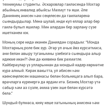
техникумы студенты. Әскаровлар гаиләсендә Мохтар
абыйның инвалид абыйсы Мәхмүт тә яши. Әле
Даниянең әнисен һәм сеңелесен дә гаиләләренә
сыендырдылар. Менә шулай, инде күп еллар алар бер
гаилә булып яшиләр. Мин алардан бер зарлану сүзе
ишеткәнем юк.
Моның сере нидә икәнен Даниядән сорадым: “Монда
Мохтарның роле бик зур. Әгәр ул ачык йөз күрсәтмәсә,
әни белән авыру туганымны үзебезгә сыендыра алыр
идекме икән?! Әни дә киявенә бик рәхмәтле.
Кайберәүләр үз улларыннан да мондый кадер-хөрмәтне
күрә алмый. Кирәк вакытта, ул әбисен һәм
каенсеңелесен машинасы белән больницага алып бара,
врачларга күренергә дә ярдәм итә. Безнең Мохтар үтә
сабыр һәм аз сүзле, әмма үзен эше белән күрсәтә
белә.”
Шундый булмаса, кияү кеше хатынының әнисенә һәм