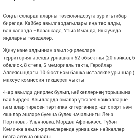
Соңгы елларда аларны төзекләндерүгә зур игьтибар
бирелде. Кайбер авыллардагылары яңа төс алды,
башкаларда –Казанкада, Утыз Имәндә, Яшәүчедә
яңаларны төзеделәр.
Җиңү көне алдыннан авыл җирлекләре
территорияләрендә урнашкан 52 объектны (20 һәйкәл, 6
обелиск, 8 стела, 5 мемориаль такта, Геройлар
Аллеясындагы 10 бюст һәм башка истәлекле урыннар )
махсус комиссия тикшереп чыкты.
-Һәр авылда диярлек булып, һәйкәлләрнең торышына
бәя бирдек. Авылларда өмәләр үткәреп һәйкәлләрне
һәм алар тирәсен тәртипкә китергәннәр, -ди спорт һәм
яшьләр эшләре буенча бүлек начальнигы Лена
Портнова.- Ульяновка, Мордва Афонькәсе, Түбән
Кәминкә авыл җирлекләрендә урнашкан һәйкәлләр
безгә аеруча ошады.