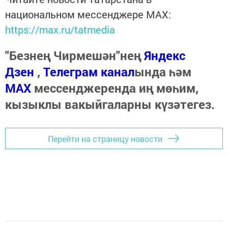
национальном мессенджере MАХ:
https://max.ru/tatmedia
"Безнең Чирмешән"нең
Яндекс
Дзен
,
Телеграм канал
ында һәм
МАХ
мессенджеренда иң мөһим,
кызыклы вакыйгаларны күзәтегез.
Перейти на страницу новости