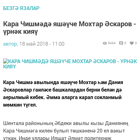
БЕЗГӘ ЯЗАЛАР
Кара Чишмәдә яшәүче Мохтар Әскаров -
үрнәк кияү
автор,
18 май 2018 - 11:00
5434
0
3
Кара Чишмә авылында яшәүче Мохтар һәм Дания
Әскаровлар гаиләсе башкалардан берни белән дә
аерылмый кебек. Әмма аларга карап сокланмый
мөмкин түгел.
Шентала районының Әбдеки авылы кызы Даниянең
Кара Чишмәгә килен булып төшкәненә 20 ел вакыт
үткән. Инде уллары Илшат Әлмәт политехник