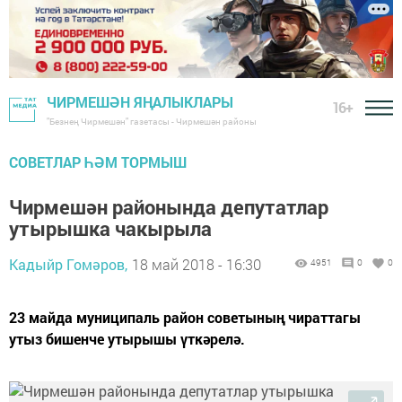
ЧИРМЕШӘН ЯҢАЛЫКЛАРЫ
16+
"Безнең Чирмешән" газетасы - Чирмешән районы
СОВЕТЛАР ҺӘМ ТОРМЫШ
Чирмешән районында депутатлар
утырышка чакырыла
Кадыйр Гомәров,
18 май 2018 - 16:30
4951
0
0
23 майда муниципаль район советының чираттагы
утыз бишенче утырышы үткәрелә.