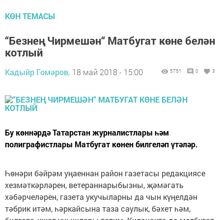
КӨН ТЕМАСЫ
“Безнең Чирмешән“ Матбугат көне белән
котлый
Кадыйр Гомәров,
18 май 2018 - 15:00
5751
0
3
Бу көннәрдә Татарстан журналистлары һәм
полиграфистлары Матбугат көнен билгеләп үтәләр.
Һөнәри бәйрәм уңаеннан район газетасы редакциясе
хезмәткәрләрен, ветераннарыбызны, җәмәгать
хәбәрчеләрен, газета укучыларны да чын күңелдән
тәбрик итәм, һәркайсына таза саулык, бәхет һәм,