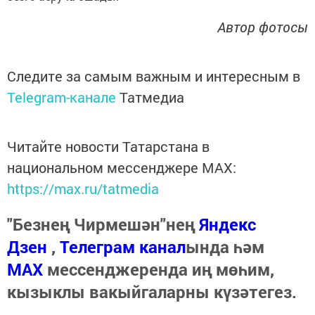
Автор фотосы
Следите за самым важным и интересным в
Telegram-канале
Татмедиа
Читайте новости Татарстана в
национальном мессенджере MАХ:
https://max.ru/tatmedia
"Безнең Чирмешән"нең
Яндекс
Дзен
,
Телеграм канал
ында һәм
МАХ
мессенджеренда иң мөһим,
кызыклы вакыйгаларны күзәтегез.