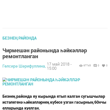
БЕЗНЕҢ РАЙОНДА
Чирмешән районында һәйкәлләр
ремонтланган
17 май 2018 -
Гөлсирә Шәрифуллина,
67745
0
0
15:00
Безнең районда яу кырында ятып калган сугышчылар
истәлегенә һәйкәлләрнең күбесе узган гасырның 60нчы
елларында куелган.