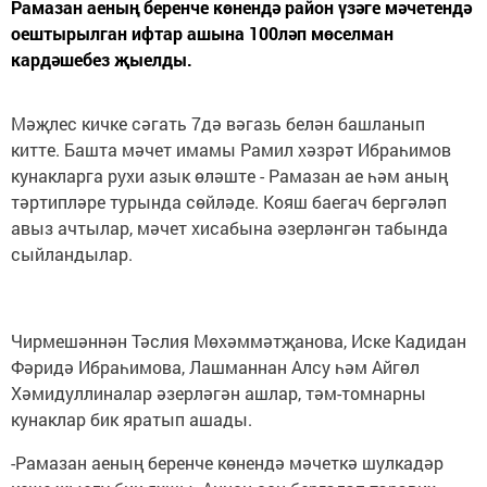
Рамазан аеның беренче көнендә район үзәге мәчетендә
оештырылган ифтар ашына 100ләп мөселман
кардәшебез җыелды.
Мәҗлес кичке сәгать 7дә вәгазь белән башланып
китте. Башта мәчет имамы Рамил хәзрәт Ибраһимов
кунакларга рухи азык өләште - Рамазан ае һәм аның
тәртипләре турында сөйләде. Кояш баегач бергәләп
авыз ачтылар, мәчет хисабына әзерләнгән табында
сыйландылар.
Чирмешәннән Тәслия Мөхәммәтҗанова, Иске Кадидан
Фәридә Ибраһимова, Лашманнан Алсу һәм Айгөл
Хәмидуллиналар әзерләгән ашлар, тәм-томнарны
кунаклар бик яратып ашады.
-Рамазан аеның беренче көнендә мәчеткә шулкадәр