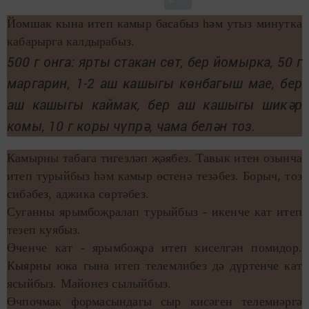
Йомшак кына итеп камыр басабыз һәм утыз минутка
кабарырга калдырабыз.
500 г онга: ярты стакан сөт, бер йомырка, 50 г
маргарин, 1-2 аш кашыгы көнбагыш мае, бер
аш кашыгы каймак, бер аш кашыгы шикәр
комы, 10 г коры чүпрә, чама белән тоз.
Камырны табага тигезләп җәябез. Тавык итен озынча
итеп турыйбыз һәм камыр өстенә тезәбез. Борыч, тоз
сибәбез, аджика сөртәбез.
Суганны ярымбоҗралап турыйбыз - икенче кат итеп
тезеп куябыз.
Өченче кат - ярымбоҗра итеп киселгән помидор.
Кыярны юка гына итеп телемлибез дә дүртенче кат
ясыйбыз. Майонез сылыйбыз.
Өчпочмак формасындагы сыр кисәген телемнәргә