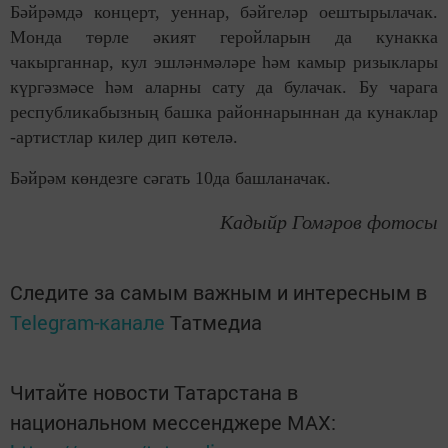
Бәйрәмдә концерт, уеннар, бәйгеләр оештырылачак.
Монда төрле әкият геройларын да кунакка
чакырганнар, кул эшләнмәләре һәм камыр ризыклары
күргәзмәсе һәм аларны сату да булачак. Бу чарага
республикабызның башка районнарыннан да кунаклар
-артистлар килер дип көтелә.
Бәйрәм көндезге сәгать 10да башланачак.
Кадыйр Гомәров фотосы
Следите за самым важным и интересным в
Telegram-канале
Татмедиа
Читайте новости Татарстана в
национальном мессенджере MАХ: