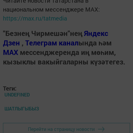
Читайте новости Татарстана в
национальном мессенджере MАХ:
https://max.ru/tatmedia
"Безнең Чирмешән"нең
Яндекс
Дзен
,
Телеграм канал
ында һәм
МАХ
мессенджеренда иң мөһим,
кызыклы вакыйгаларны күзәтегез.
Теги:
UNDEFINED
ШАТЛЫГЫБЫЗ
Перейти на страницу новости