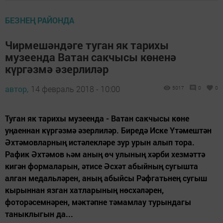
БЕЗНЕҢ РАЙОНДА
Чирмешәндәге туган як тарихы
музеенда Ватан сакчысы көненә
күргәзмә әзерлиләр
автор,
14 февраль 2018 - 10:00
5017
0
0
Туган як тарихы музеенда - Ватан сакчысы көне
уңаеннан күргәзмә әзерлиләр. Биредә Иске Үтәмештән
Әхтәмовларның истәлекләре зур урын алып тора.
Рафик Әхтәмов һәм аның өч улының хәрби хезмәттә
кигән формаларын, әтисе Әсхәт абыйның сугышта
алган медальләрен, аның абыйсы Рәфгатьнең сугыш
кырыннан язган хатларының нөсхәләрен,
фоторәсемнәрен, мәктәпне тәмамлау турындагы
таныклыгын да...