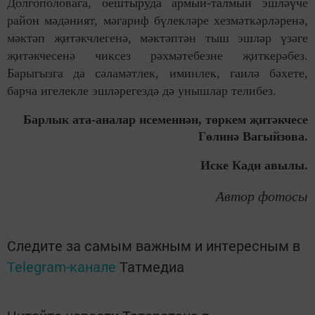
Долгополовага, оештыруда армый-талмый эшләүче
район мәдәният, мәгариф бүлекләре хезмәткәрләренә,
мәктәп җитәкчлегенә, мәктәптән тыш эшләр үзәге
җитәкчесенә чиксез рәхмәтебезне җиткерәбез.
Барыгызга да сәламәтлек, иминлек, гаилә бәхете,
барча игелекле эшләрегездә дә унышлар телибез.
Барлык ата-аналар исеменнән,
төркем җитәкчесе
Гөлинә Вагыйзова.
Иске Кади авылы.
Автор фотосы
Следите за самым важным и интересным в
Telegram-канале
Татмедиа