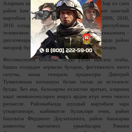
Аларның шатлыгы чиксез! Соңгы ун елда һәр ел саен
район һәм төбәкара бәйгеләрдә катнашып шактый
мәртәбәле призлы урыннар ала килдек. 2009, 2010,
2016 елларда эстрада сәнгатенең ачык республика
телевизион "Созвездие - Йолдызлык" фестиваленең -
дипломнары, 2012, 2013, 2014, 2015 елларда район
мәгариф бүлегенең грамотасы белән бүләкләндек.
Фестиваленең монысы, бездә узган быелгы этабы,
башка еллардан аермалы буларак, фестивальгә нигез
салучы, аның генераль продюсеры Дмитрий
Тумановның катнашуы белән тагын да истәлекле
булды. Без аңа, балаларны ихластан яратып, аларның
иҗат мөмкинлекләрен ачарга ярдәм итүе өчен чиксез
рәхмәтле. Районыбызда шундый мәртәбәле чара
үткәргәннәре, кыйммәтле бүләкләре өчен, район
башлыгы Фердинат Дәүләтшинга, район башкарма
комитеты җитәкчесе урынбасары Рәмзия