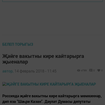
БЕЛЕП ТОРЫГЫЗ
Җәйге вакытны кире кайтарырга
җыеналар
автор,
14 февраль 2018 - 11:45
4789
0
0
Россиядә җәйге вакытны кире кайтарырга мөмкиннәр,
дип яза "Шәһри Казан". Дәүләт Думасы депутаты