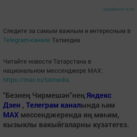
aznakaevo-rt.ru
Следите за самым важным и интересным в
Telegram-канале
Татмедиа
Читайте новости Татарстана в
национальном мессенджере MАХ:
https://max.ru/tatmedia
"Безнең Чирмешән"нең
Яндекс
Дзен
,
Телеграм канал
ында һәм
МАХ
мессенджеренда иң мөһим,
кызыклы вакыйгаларны күзәтегез.