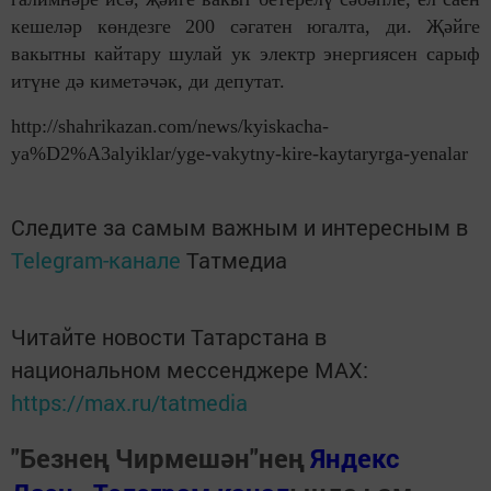
кешеләр көндезге 200 сәгатен югалта, ди. Җәйге
вакытны кайтару шулай ук электр энергиясен сарыф
итүне дә киметәчәк, ди депутат.
http://shahrikazan.com/news/kyiskacha-
ya%D2%A3alyiklar/yge-vakytny-kire-kaytaryrga-yenalar
Следите за самым важным и интересным в
Telegram-канале
Татмедиа
Читайте новости Татарстана в
национальном мессенджере MАХ:
https://max.ru/tatmedia
"Безнең Чирмешән"нең
Яндекс