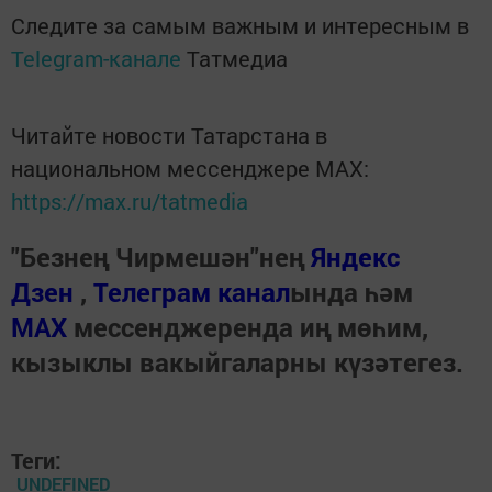
Следите за самым важным и интересным в
Telegram-канале
Татмедиа
Читайте новости Татарстана в
национальном мессенджере MАХ:
https://max.ru/tatmedia
"Безнең Чирмешән"нең
Яндекс
Дзен
,
Телеграм канал
ында һәм
МАХ
мессенджеренда иң мөһим,
кызыклы вакыйгаларны күзәтегез.
Теги:
UNDEFINED