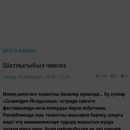
БЕЗГӘ ЯЗАЛАР
Шатлыгыбыз чиксез
автор,
14 февраль 2018 - 12:00
5027
0
0
Илнең киләчәге талантлы балалар кулында… Бу сүзләр
«Созвездие-Йолдызлык» эстрада сәнгате
фестивалендә ничә еллардан бирле исбатлана.
Республикада яшь талантлы яшьләрне барлау, аларга
иҗат итү мөмкинлекләре тудыру максатын күздә
тоткан әлеге чара, быел районыбызда ук зур әзерлек