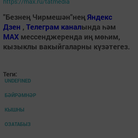
https://max.ru/tatmedia
"Безнең Чирмешән"нең
Яндекс
Дзен
,
Телеграм канал
ында һәм
МАХ
мессенджеренда иң мөһим,
кызыклы вакыйгаларны күзәтегез.
Теги:
UNDEFINED
БӘЙРӘМНӘР
КЫШНЫ
ОЗАТАБЫЗ