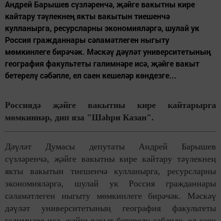
Андрей Барышев сүзләренчә, җәйге вакытны кире
кайтару тәүлекнең якты вакытын тиешенчә
кулланырга, ресурсларны экономияләргә, шулай ук
Россия гражданнары сәламәтлеген ныгыту
мөмкинлеге бирәчәк. Мәскәү дәүләт университетының
география факультеты галимнәре исә, җәйге вакыт
бетерелү сәбәпле, ел саен кешеләр көндезге...
Россиядә җәйге вакытны кире кайтарырга
мөмкиннәр, дип яза "Шәһри Казан".
Дәүләт Думасы депутаты Андрей Барышев
сүзләренчә, җәйге вакытны кире кайтару тәүлекнең
якты вакытын тиешенчә кулланырга, ресурсларны
экономияләргә, шулай ук Россия гражданнары
сәламәтлеген ныгыту мөмкинлеге бирәчәк. Мәскәү
дәүләт университетының география факультеты
галимнәре исә, җәйге вакыт бетерелү сәбәпле, ел саен