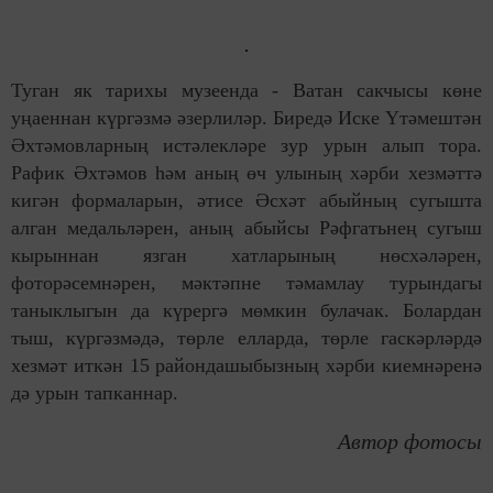
Туган як тарихы музеенда - Ватан сакчысы көне
уңаеннан күргәзмә әзерлиләр. Биредә Иске Үтәмештән
Әхтәмовларның истәлекләре зур урын алып тора.
Рафик Әхтәмов һәм аның өч улының хәрби хезмәттә
кигән формаларын, әтисе Әсхәт абыйның сугышта
алган медальләрен, аның абыйсы Рәфгатьнең сугыш
кырыннан язган хатларының нөсхәләрен,
фоторәсемнәрен, мәктәпне тәмамлау турындагы
таныклыгын да күрергә мөмкин булачак. Болардан
тыш, күргәзмәдә, төрле елларда, төрле гаскәрләрдә
хезмәт иткән 15 райондашыбызның хәрби киемнәренә
дә урын тапканнар.
Автор фотосы