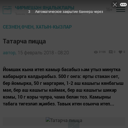
ЧИРМЕШӘН ЯҢАЛЫКЛАРЫ
16+
2
Автоматическое закрытие баннера через
"Безнең Чирмешән" газетасы - Чирмешән районы
СЕЗНЕҢ ӨЧЕН, ХАТЫН-КЫЗЛАР
Татарча пицца
автор,
15 февраль 2018 - 08:20
3166
0
0
Йомшак кына итеп камыр басабыз һәм утыз минутка
кабарырга калдырабыз. 500 г онга: ярты стакан сөт,
бер йомырка, 50 г маргарин, 1-2 аш кашыгы көнбагыш
мае, бер аш кашыгы каймак, бер аш кашыгы шикәр
комы, 10 г коры чүпрә, чама белән тоз. Камырны
табага тигезләп җәябез. Тавык итен озынча итеп...