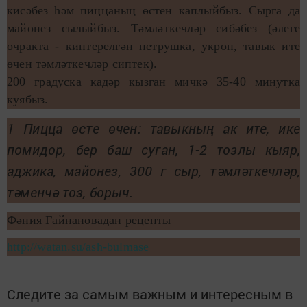
кисәбез һәм пиццаның өстен каплыйбыз. Сырга да
майонез сылыйбыз. Тәмләткечләр сибәбез (әлеге
очракта - киптерелгән петрушка, укроп, тавык ите
өчен тәмләткечләр сиптек).
200 градуска кадәр кызган мичкә 35-40 минутка
куябыз.
1 Пицца өсте өчен: тавыкның ак ите, ике
помидор, бер баш суган, 1-2 тозлы кыяр,
аджика, майонез, 300 г сыр, тәмләткечләр,
тәменчә тоз, борыч.
Фәния Гайнановадан рецепты
http://watan.su/ash-bulmase
Следите за самым важным и интересным в