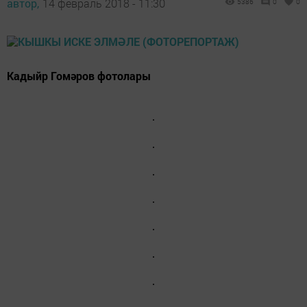
автор,
14 февраль 2018 - 11:30
5386
0
0
Кадыйр Гомәров фотолары