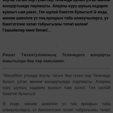
концертымда парлашты. Аларны күрү шуның кадәрле
куаныч һәм рәхәт. Гел шулай бәхетле булыгыз! Ә инде,
минем шикелле үз тиң ярларын таба алмаучыларга, үз
бәхетегезне эзләп табуыгызны теләп калам!
Гашыйклар көне белән!...
Ришат Төхвәтуллинның Теләчедәге концерты
вакытында бер пар кавышкан.
"Мәхәббәт утында янучы тагын бер гүзәл пар Теләчедә
булып узган минем концертымда парлашты. Аларны
күрү шуның кадәрле куаныч һәм рәхәт. Гел шулай
бәхетле булыгыз!
Ә инде, минем шикелле үз тиң ярларын таба
алмаучыларга, үз бәхетегезне эзләп табуыгызны теләп