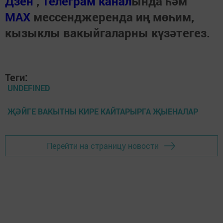
Дзен
,
Телеграм канал
ында һәм
МАХ
мессенджеренда иң мөһим,
кызыклы вакыйгаларны күзәтегез.
Теги:
UNDEFINED
ҖӘЙГЕ ВАКЫТНЫ КИРЕ КАЙТАРЫРГА ҖЫЕНАЛАР
Перейти на страницу новости