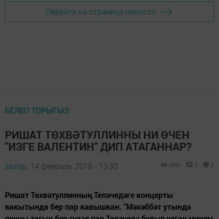
Перейти на страницу новости
БЕЛЕП ТОРЫГЫЗ
РИШАТ ТӨХВӘТУЛЛИННЫ НИ ӨЧЕН
"ИЗГЕ ВАЛЕНТИН" ДИП АТАГАННАР?
автор,
14 февраль 2018 - 13:30
4953
0
0
Ришат Төхвәтуллинның Теләчедәге концерты
вакытында бер пар кавышкан. "Мәхәббәт утында
янучы тагын бер гүзәл пар Теләчедә булып узган минем