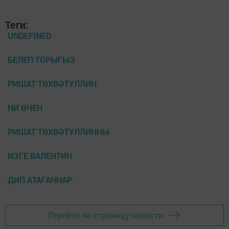
Теги:
UNDEFINED
БЕЛЕП ТОРЫГЫЗ
РИШАТ ТӨХВӘТУЛЛИН
НИ ӨЧЕН
РИШАТ ТӨХВӘТУЛЛИННЫ
ИЗГЕ ВАЛЕНТИН
ДИП АТАГАННАР
Перейти на страницу новости