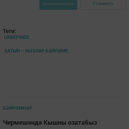
Отправить
Авторизоваться
Теги:
UNDEFINED
ХАТЫН – КЫЗЛАР БӘЙРӘМЕ
БӘЙРӘМНӘР
Чирмешәндә Кышны озатабыз