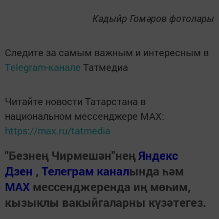
Кадыйр Гомәров фотолары
Следите за самым важным и интересным в
Telegram-канале
Татмедиа
Читайте новости Татарстана в
национальном мессенджере MАХ:
https://max.ru/tatmedia
"Безнең Чирмешән"нең
Яндекс
Дзен
,
Телеграм канал
ында һәм
МАХ
мессенджеренда иң мөһим,
кызыклы вакыйгаларны күзәтегез.