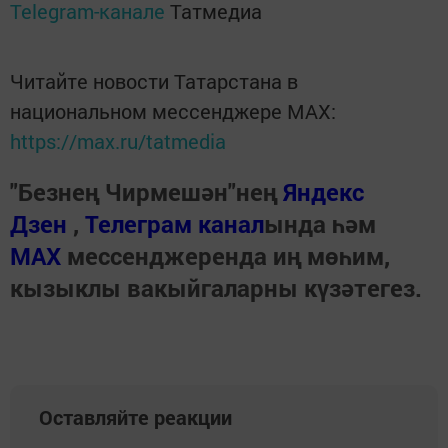
Telegram-канале
Татмедиа
Читайте новости Татарстана в
национальном мессенджере MАХ:
https://max.ru/tatmedia
"Безнең Чирмешән"нең
Яндекс
Дзен
,
Телеграм канал
ында һәм
МАХ
мессенджеренда иң мөһим,
кызыклы вакыйгаларны күзәтегез.
Оставляйте реакции