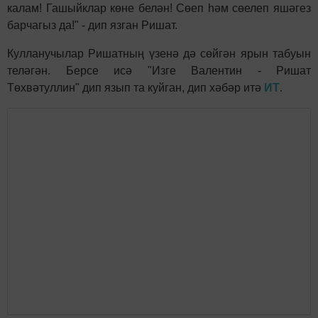
калам! Гашыйклар көне белән! Сөеп һәм сөелеп яшәгез
барчагыз да!" - дип язган Ришат.
Кулланучылар Ришатның үзенә дә сөйгән ярын табуын
теләгән. Берсе исә "Изге Валентин - Ришат
Төхвәтуллин" дип язып та куйган, дип хәбәр итә
ИТ
.