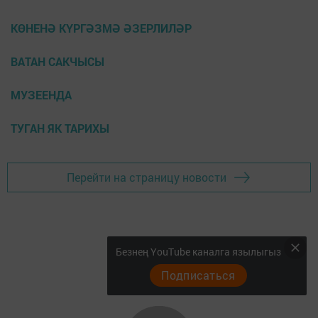
КӨНЕНӘ КҮРГӘЗМӘ ӘЗЕРЛИЛӘР
ВАТАН САКЧЫСЫ
МУЗЕЕНДА
ТУГАН ЯК ТАРИХЫ
Перейти на страницу новости
Безнең YouTube каналга язылыгыз
Подписаться