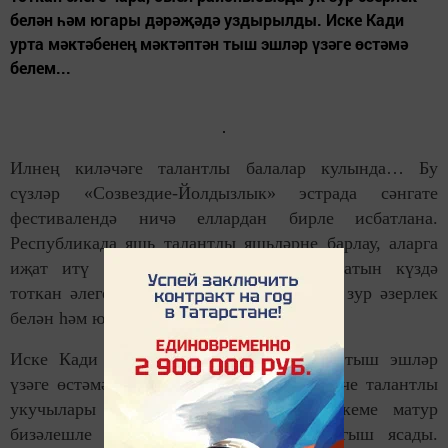
белән һәм югары дәрәҗәдә уздырылды. Иске Кади
урта мәктәбенең мәктәптән тыш эшләр үзәге өстәмә
белем...
Илнең киләчәге талантлы балалар кулында… Бу
сүзләр «Созвездие-Йолдызлык» эстрада сәнгате
фестивалендә ничә еллардан бирле исбатлана.
Республикада яшь талантлы яшьләрне барлау, аларга
иҗат итү мөмкинлекләре тудыру максатын күздә
тоткан әлеге чара, быел районыбызда ук зур әзерлек
белән һәм югары дәрәҗәдә уздырылды.
Иске Кади урта мәктәбенең мәктәптән тыш эшләр
үзәге өстәмә белем бирү түгәрәгенә йөрүче талантлы
укучылары - «Шатлык» ансамбле төркеме матур
бизәлешле сәхнәләрдә күп тапкыр чыгыш ясады.