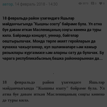
автор,
14 февраль 2018 - 14:30
5570
0
0
18 февральдә район үзәгендәге Яшьләр
мәйданчыгында "Кышны озату" бәйрәме була. Ул атна
буе дәвам иткән Масленицаның соңгы көненә дә туры
килә. Бәйрәмдә концерт, уеннар, бәйгеләр
оештырылачак. Монда төрле әкият геройларын да
кунакка чакырганнар, кул эшләнмәләре һәм камыр
ризыклары күргәзмәсе һәм аларны сату да булачак. Бу
чарага республикабызның башка районнарыннан да...
18 февральдә район үзәгендәге Яшьләр
мәйданчыгында "Кышны озату" бәйрәме була. Ул
атна буе дәвам иткән Масленицаның соңгы көненә
дә туры килә.