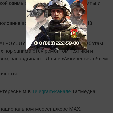
мкой озимых культур. Наращивает темпы и
половине всех площадей (26 тысяч 143
АГРОУСЛУГИ» к весенне-полевым работам
сих пор занимаются ремонтом техники и
вом, запаздывают. Да и в «Аккирееве» объем
ачество!
интересным в
Telegram-канале
Татмедиа
в национальном мессенджере MАХ: