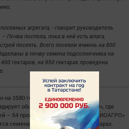
нно.
посевных агрегата, - говорит руководитель
– Почва поспела, пока в ней есть влага,
трей посеять. Всего посеяли ячмень на 800
 Заделаны в почву семена подсолнечника на
400 гектаров, на 950 гектарах проведена
р.
н на 3580 гектарах – 9 процентов
 лидирует общество «ЧЕРЕМШАНАГРО», где
ей – 54 процента необходимого. В «БИОАГРО»
ся семена пшеницы на 500-600 гектарах.