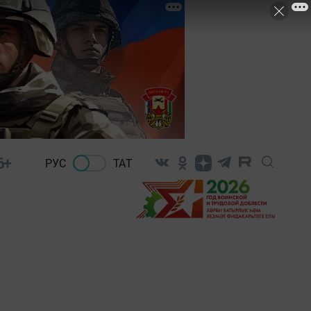
6+
РУС
ТАТ