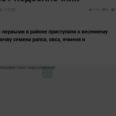
 - 13:30
1169
0
ервыми в районе приступили к весеннему
почву семена рапса, овса, ячменя и