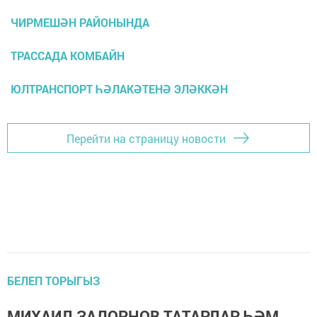
ЧИРМЕШӘН РАЙОНЫНДА
ТРАССАДА КОМБАЙН
ЮЛТРАНСПОРТ ҺӘЛАКӘТЕНӘ ЭЛӘККӘН
Перейти на страницу новости
БЕЛЕП ТОРЫГЫЗ
МИХАИЛ ЗАДОРНОВ ТАТАРЛАР ҺӘМ