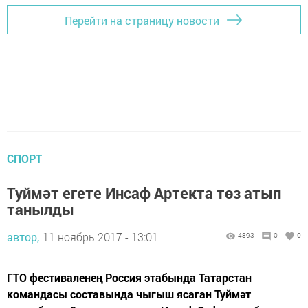
Перейти на страницу новости
СПОРТ
Туймәт егете Инсаф Артекта төз атып
танылды
автор,
11 ноябрь 2017 - 13:01
4893
0
0
ГТО фестиваленең Россия этабында Татарстан
командасы составында чыгыш ясаган Туймәт