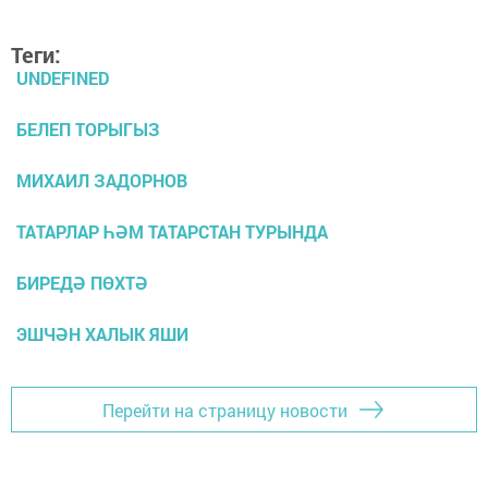
Теги:
UNDEFINED
БЕЛЕП ТОРЫГЫЗ
МИХАИЛ ЗАДОРНОВ
ТАТАРЛАР ҺӘМ ТАТАРСТАН ТУРЫНДА
БИРЕДӘ ПӨХТӘ
ЭШЧӘН ХАЛЫК ЯШИ
Перейти на страницу новости