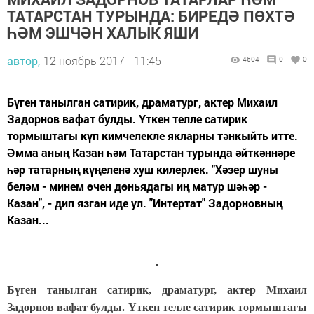
ТАТАРСТАН ТУРЫНДА: БИРЕДӘ ПӨХТӘ
ҺӘМ ЭШЧӘН ХАЛЫК ЯШИ
автор,
12 ноябрь 2017 - 11:45
4604
0
0
Бүген танылган сатирик, драматург, актер Михаил
Задорнов вафат булды. Үткен телле сатирик
тормыштагы күп кимчелекле якларны тәнкыйть итте.
Әмма аның Казан һәм Татарстан турында әйткәннәре
һәр татарның күңеленә хуш килерлек. "Хәзер шуны
беләм - минем өчен дөньядагы иң матур шәһәр -
Казан", - дип язган иде ул. "Интертат" Задорновның
Казан...
Бүген танылган сатирик, драматург, актер Михаил
Задорнов вафат булды. Үткен телле сатирик тормыштагы