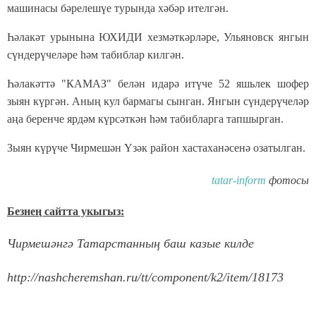
машинасы бәрелешүе турында хәбәр ителгән.
Һәлакәт урынына ЮХИДИ хезмәткәрләре, Ульяновск янгын
сүндерүчеләре һәм табиблар килгән.
Һәлакәттә "КАМАЗ" белән идарә итүче 52 яшьлек шофер
зыян күргән. Аның кул бармагы сынган. Янгын сүндерүчеләр
аңа беренче ярдәм күрсәткән һәм табибларга тапшырган.
Зыян күрүче Чирмешән Үзәк район хастаханәсенә озатылган.
tatar-inform
фотосы
Безнең сайтта укыгыз:
Чирмешәнгә Татарстанның баш казые килде
http://nashcheremshan.ru/tt/component/k2/item/18173