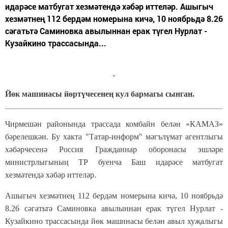
идарәсе матбугат хезмәтендә хәбәр иттеләр. Ашыгыч
хезмәтнең 112 бердәм номерына кичә, 10 ноябрьдә 8.26
сәгатьтә Саминовка авылыннан ерак түгел Нурлат -
Кузайкино трассасында...
Йөк машинасы йөртүчесенең кул бармагы сынган.
Чирмешән районында трассада комбайн белән «КАМАЗ»
бәрелешкән. Бу хакта "Татар-информ" мәгълүмат агентлыгы
хәбәрчесенә Россия Гражданнар оборонасы эшләре
министрлыгының ТР буенча Баш идарәсе матбугат
хезмәтендә хәбәр иттеләр.
Ашыгыч хезмәтнең 112 бердәм номерына кичә, 10 ноябрьдә
8.26 сәгатьтә Саминовка авылыннан ерак түгел Нурлат -
Кузайкино трассасында йөк машинасы белән авыл хуҗалыгы