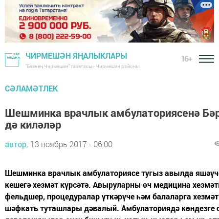
ЧИРМЕШӘН ЯҢАЛЫКЛАРЫ
16+
"Безнең Чирмешән" газетасы - Чирмешән районы
СӘЛАМӘТЛЕК
Шешминка врачлык амбулаториясенә Бә
дә киләләр
автор,
13 ноябрь 2017 - 06:00
Шешминка врачлык амбулаториясе тугыз авылда яшәүч
кешегә хезмәт күрсәтә. Авыруларны өч медицина хезмәт
фельдшер, процедуралар үткәрүче һәм балаларга хезмәт
шәфкать туташлары дәвалый. Амбулаториядә көндезге 