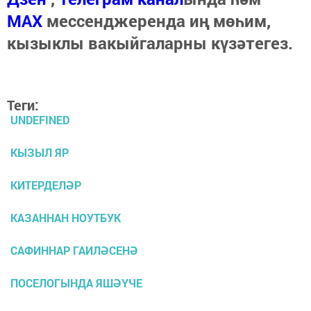
МАХ
мессенджеренда иң мөһим,
кызыклы вакыйгаларны күзәтегез.
Теги:
UNDEFINED
КЫЗЫЛ ЯР
КИТЕРДЕЛӘР
КАЗАННАН НОУТБУК
САФИННАР ГАИЛӘСЕНӘ
ПОСЕЛОГЫНДА ЯШӘҮЧЕ