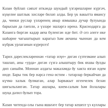
Казан буйлап сәяхәт иткәндә шундый үзгәрешләрне күргәч,
күңелне шатлык хисләре биләп алды. Бер үк вакытта ямансу
да, чөнки руслар үзләренең авыр язмышка дучар булуында
барысын да гаепли, ә үзләре эшләргә иренә. Краснодарга да
Казанга биргән кадәр акча бүленгән иде бит. Ә сез әлеге ике
шәһәрне чагыштырып карагыз һәм акчаны чыннан да кем
күбрәк урлаганын күрерсез!
Тарих дәреслекләреннән «татар изүе» дигән сүзтезмәне алып
ташлап, аны «урда» дигән сүзгә алыштыру бик яхшы булды
дип саныйм. Моннан алдагы мәкаләмдә бу хакта язган идем
инде. Бары тик бер нәрсә генә өстим - татарлар беркайчан да
күчмә халык булмаган, алар һәрвакыт игенчелек белән
шөгыльләнгән. Татар ашлары, кием-салым һәм йолалары
шуңа дәлил булып тора.
Казан читендә олы гына яшьтәге бер татар кешесе үз куллары