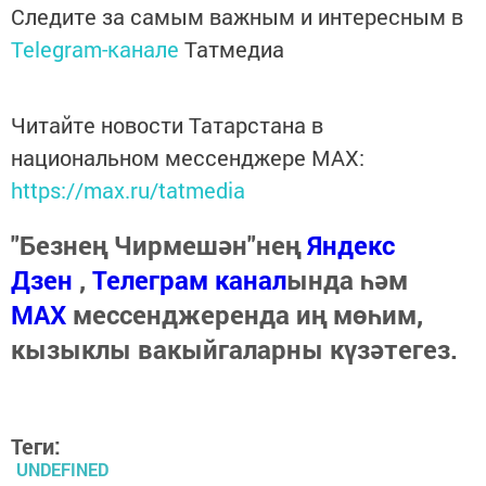
Следите за самым важным и интересным в
Telegram-канале
Татмедиа
Читайте новости Татарстана в
национальном мессенджере MАХ:
https://max.ru/tatmedia
"Безнең Чирмешән"нең
Яндекс
Дзен
,
Телеграм канал
ында һәм
МАХ
мессенджеренда иң мөһим,
кызыклы вакыйгаларны күзәтегез.
Теги:
UNDEFINED