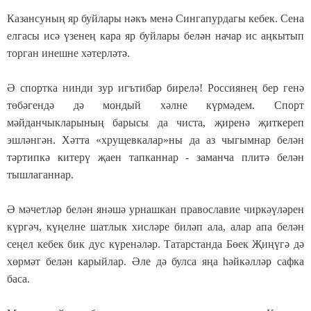
Казансуның яр буйлары нәкъ менә Сингапурдагы кебек. Сена
елгасы исә үзенең кара яр буйлары белән начар ис аңкытып
торган инешне хәтерләтә.
Ә спортка нинди зур игътибар бирелә! Россиянең бер генә
төбәгендә дә мондый хәлне күрмәдем. Спорт
мәйданчыкларының барысы да чиста, җиренә җиткереп
эшләнгән. Хәтта «хрущевкалар»ны да аз чыгымнар белән
тәртипкә китерү җаен тапканнар - заманча плитә белән
тышлаганнар.
Ә мәчетләр белән янәшә урнашкан православие чиркәүләрен
күргәч, күңелне шатлык хисләре биләп ала, алар апа белән
сеңел кебек бик дус күренәләр. Татарстанда Бөек Җиңүгә дә
хөрмәт белән карыйлар. Әле дә булса яңа һәйкәлләр сафка
баса.