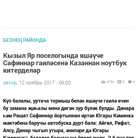
БЕЗНЕҢ РАЙОНДА
Кызыл Яр поселогында яшәүче
Сафиннар гаиләсенә Казаннан ноутбук
китерделәр
автор,
12 ноябрь 2017 - 06:00
4754
0
0
Күп балалы, уртача тормыш белән яшәүче гаилә өчен
бу замана җиһазы менә дигән зур бүләк булды. Динара
һәм Рашат Сафиннар йортыннан иртән Югары Кәминкә
мәктәбенә баручы автобуска дүрт бала: Айгөл, Рифат,
Алсу, Динар чыгып утыра, әниләре дә Югары
Кәминкәгә, балалар бакчасына йөреп эшли. Ә 6 яшьлек