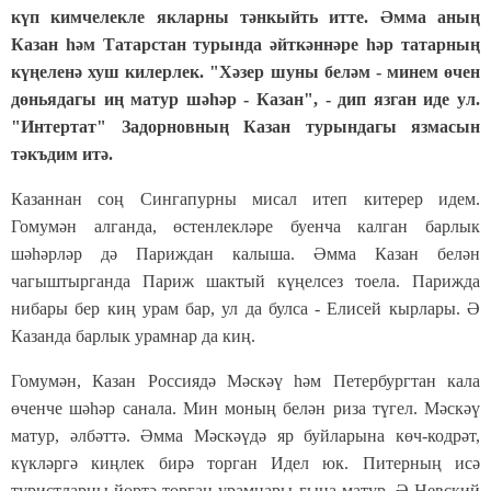
күп кимчелекле якларны тәнкыйть итте. Әмма аның
Казан һәм Татарстан турында әйткәннәре һәр татарның
күңеленә хуш килерлек. "Хәзер шуны беләм - минем өчен
дөньядагы иң матур шәһәр - Казан", - дип язган иде ул.
"Интертат" Задорновның Казан турындагы язмасын
тәкъдим итә.
Казаннан соң Сингапурны мисал итеп китерер идем.
Гомумән алганда, өстенлекләре буенча калган барлык
шәһәрләр дә Париждан калыша. Әмма Казан белән
чагыштырганда Париж шактый күңелсез тоела. Парижда
нибары бер киң урам бар, ул да булса - Елисей кырлары. Ә
Казанда барлык урамнар да киң.
Гомумән, Казан Россиядә Мәскәү һәм Петербургтан кала
өченче шәһәр санала. Мин моның белән риза түгел. Мәскәү
матур, әлбәттә. Әмма Мәскәүдә яр буйларына көч-кодрәт,
күкләргә киңлек бирә торган Идел юк. Питерның исә
туристларны йөртә торган урамнары гына матур. Ә Невский