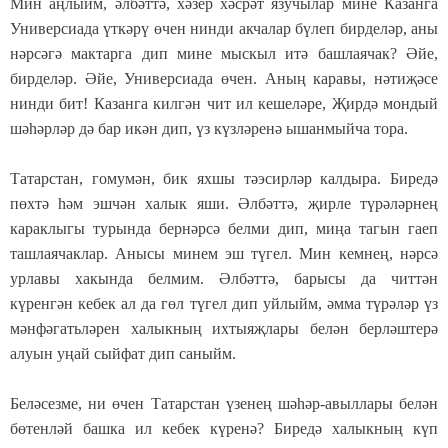
Мин аңлыйм, әлбәттә, хәзер хәсрәт язучылар мине Казанга
Универсиада үткәрү өчен нинди акчалар бүлеп бирделәр, аны
нәрсәгә мактарга дип мине мыскыл итә башлаячак? Әйе,
бирделәр. Әйе, Универсиада өчен. Аның каравы, нәтиҗәсе
нинди бит! Казанга килгән чит ил кешеләре, Җирдә мондый
шәһәрләр дә бар икән дип, үз күзләренә ышанмыйча тора.
Татарстан, гомумән, бик яхшы тәэсирләр калдыра. Биредә
пөхтә һәм эшчән халык яши. Әлбәттә, җирле түрәләрнең
караклыгы турында бернәрсә белми дип, миңа тагын гаеп
ташлаячаклар. Анысы минем эш түгел. Мин кемнең, нәрсә
урлавы хакында белмим. Әлбәттә, барысы да читтән
күренгән кебек ал да гөл түгел дип уйлыйм, әмма түрәләр үз
мәнфәгатьләрен халыкның ихтыяҗлары белән берләштерә
алуын уңай сыйфат дип саныйм.
Беләсезме, ни өчен Татарстан үзенең шәһәр-авыллары белән
бөтенләй башка ил кебек күренә? Биредә халыкның күп