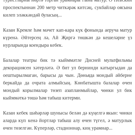
проспектыннан 200 метр читкәрәк китсәң, сукбайлар оясына
килеп эләккәндәй буласың...
Казан Кремле һәм мәчет кап-кара күк фонында аеруча матур
күренә. Әйтерсең лә, Ай Җиргә төшкән дә кешеләрне үз
нурларында коендыра кебек.
Балалар театры бик тә кыйммәтле Дисней мультфильмы
декорациясен хәтерләтә. Ә бит ул бернинди катыргыдан да
оештырылмаган, барысы да чын. Дөньяда мондый әйберне
беркайда да очрата алмыйсың. Көнбатышта балалар өчен
мондый корылмалар төзеп азапланмыйлар, чөнки ул бик
кыйммәткә төшә һәм табыш китерми.
Казан кебек шәһәрләр шунысы белән дә күңелгә якын: чөнки
аларда күп кенә йортлар табыш алу өчен түгел, ә матурлык
өчен төзелгән. Күперләр, стадионнар, киң урамнар...