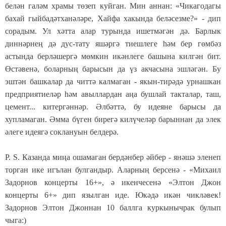
белән галәм храмы төзеп куйган. Мин аннан: «Чикагодагы
бахай гыйбадәтханәләре, Хайфа хакында беләсезме?» - дип
сорадым. Ул хәтта алар турында ишетмәгән дә. Барлык
диннәрнең дә дус-тату яшәргә тиешлеге һәм бер гөмбәз
астында берләшергә мөмкин икәнлеге башына килгән бит.
Өстәвенә, боларның барысын да үз акчасына эшләгән. Бу
эштән башкалар да читтә калмаган - якын-тирәдә урнашкан
предприятиеләр һәм авыллардан аңа бушлай такталар, таш,
цемент... китергәннәр. Әлбәттә, бу идеяне барысы да
хупламаган. Әмма бүген бирегә килүчеләр барыннан да элек
әлеге идеягә соклануын белдерә.
P. S. Казанда миңа ошамаган бердәнбер әйбер - янәшә эленеп
торган ике игълан булгандыр. Аларның берсенә - «Михаил
Задорнов концерты 16+», ә икенчесенә «Элтон Джон
концерты 6+» дип язылган иде. Юкәдә икән чикләвек!
Задорнов Элтон Джоннан 10 баллга куркынычрак булып
чыга:)