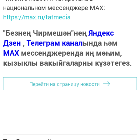
национальном мессенджере MАХ:
https://max.ru/tatmedia
"Безнең Чирмешән"нең
Яндекс
Дзен
,
Телеграм канал
ында һәм
МАХ
мессенджеренда иң мөһим,
кызыклы вакыйгаларны күзәтегез.
Перейти на страницу новости