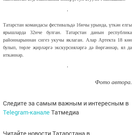
Татарстан командасы фестивальдә 16нчы урында, үткән елгы
ярышларда 32нче булган. Татарстан данын республика
районнарыннан сигез укучы яклаган. Алар Артекта 18 көн
булып, төрле җирләргә экскурсияләргә дә йөргәннәр, ял да
иткәннәр.
Фото автора.
Следите за самым важным и интересным в
Telegram-канале
Татмедиа
Читайте новости Татарстана в