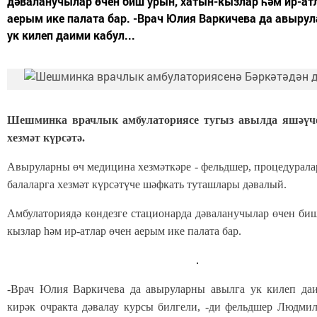
дәваланучылар өчен биш урын, хатын-кызлар һәм ир-ат
аерым ике палата бар. -Врач Юлия Варкичева да авыру
ук килеп даими кабул...
Шешминка врачлык амбулаториясе тугыз авылда яшәүче
хезмәт күрсәтә.
Авыруларны өч медицина хезмәткәре - фельдшер, процедурала
балаларга хезмәт күрсәтүче шәфкать туташлары дәвалый.
Амбулаториядә көндезге стационарда дәваланучылар өчен би
кызлар һәм ир-атлар өчен аерым ике палата бар.
-Врач Юлия Варкичева да авыруларны авылга ук килеп даи
кирәк очракта дәвалау курсы билгели, -ди фельдшер Людмил