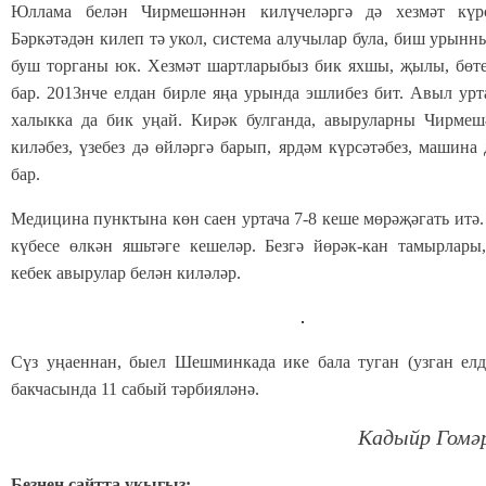
Юллама белән Чирмешәннән килүчеләргә дә хезмәт күрсә
Бәркәтәдән килеп тә укол, система алучылар була, биш урынн
буш торганы юк. Хезмәт шартларыбыз бик яхшы, җылы, бөт
бар. 2013нче елдан бирле яңа урында эшлибез бит. Авыл урт
халыкка да бик уңай. Кирәк булганда, авыруларны Чирмеш
киләбез, үзебез дә өйләргә барып, ярдәм күрсәтәбез, машина 
бар.
Медицина пунктына көн саен уртача 7-8 кеше мөрәҗәгать ит
күбесе өлкән яшьтәге кешеләр. Безгә йөрәк-кан тамырлары,
кебек авырулар белән киләләр.
Сүз уңаеннан, быел Шешминкада ике бала туган (узган елда
бакчасында 11 сабый тәрбияләнә.
Кадыйр Гомә
Безнең сайтта укыгыз: