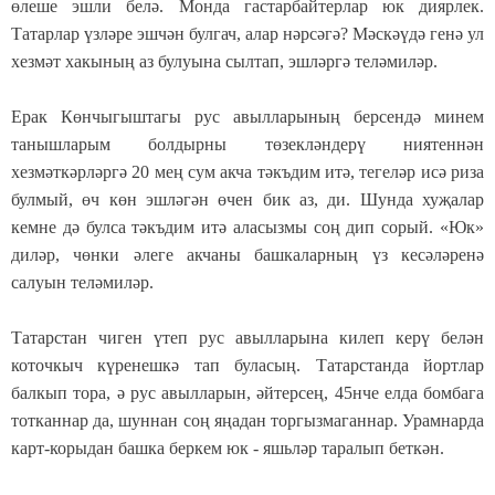
өлеше эшли белә. Монда гастарбайтерлар юк диярлек.
Татарлар үзләре эшчән булгач, алар нәрсәгә? Мәскәүдә генә ул
хезмәт хакының аз булуына сылтап, эшләргә теләмиләр.
Ерак Көнчыгыштагы рус авылларының берсендә минем
танышларым болдырны төзекләндерү ниятеннән
хезмәткәрләргә 20 мең сум акча тәкъдим итә, тегеләр исә риза
булмый, өч көн эшләгән өчен бик аз, ди. Шунда хуҗалар
кемне дә булса тәкъдим итә аласызмы соң дип сорый. «Юк»
диләр, чөнки әлеге акчаны башкаларның үз кесәләренә
салуын теләмиләр.
Татарстан чиген үтеп рус авылларына килеп керү белән
коточкыч күренешкә тап буласың. Татарстанда йортлар
балкып тора, ә рус авылларын, әйтерсең, 45нче елда бомбага
тотканнар да, шуннан соң яңадан торгызмаганнар. Урамнарда
карт-корыдан башка беркем юк - яшьләр таралып беткән.