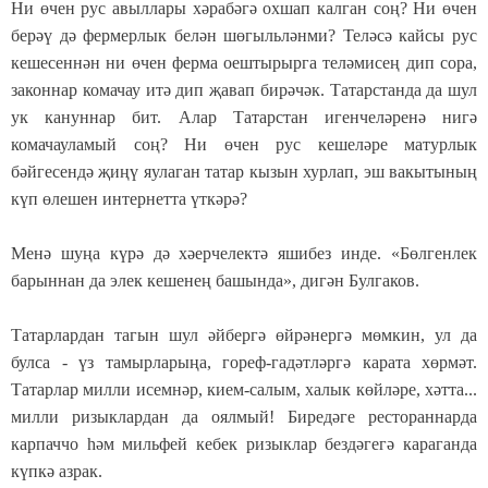
Ни өчен рус авыллары хәрабәгә охшап калган соң? Ни өчен
берәү дә фермерлык белән шөгыльләнми? Теләсә кайсы рус
кешесеннән ни өчен ферма оештырырга теләмисең дип сора,
законнар комачау итә дип җавап бирәчәк. Татарстанда да шул
ук кануннар бит. Алар Татарстан игенчеләренә нигә
комачауламый соң? Ни өчен рус кешеләре матурлык
бәйгесендә җиңү яулаган татар кызын хурлап, эш вакытының
күп өлешен интернетта үткәрә?
Менә шуңа күрә дә хәерчелектә яшибез инде. «Бөлгенлек
барыннан да элек кешенең башында», дигән Булгаков.
Татарлардан тагын шул әйбергә өйрәнергә мөмкин, ул да
булса - үз тамырларыңа, гореф-гадәтләргә карата хөрмәт.
Татарлар милли исемнәр, кием-салым, халык көйләре, хәтта...
милли ризыклардан да оялмый! Биредәге рестораннарда
карпаччо һәм мильфей кебек ризыклар бездәгегә караганда
күпкә азрак.