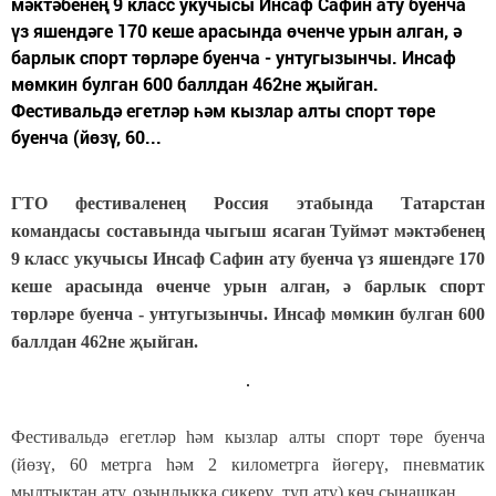
мәктәбенең 9 класс укучысы Инсаф Сафин ату буенча
үз яшендәге 170 кеше арасында өченче урын алган, ә
барлык спорт төрләре буенча - унтугызынчы. Инсаф
мөмкин булган 600 баллдан 462не җыйган.
Фестивальдә егетләр һәм кызлар алты спорт төре
буенча (йөзү, 60...
ГТО фестиваленең Россия этабында Татарстан
командасы составында чыгыш ясаган Туймәт мәктәбенең
9 класс укучысы Инсаф Сафин ату буенча үз яшендәге 170
кеше арасында өченче урын алган, ә барлык спорт
төрләре буенча - унтугызынчы. Инсаф мөмкин булган 600
баллдан 462не җыйган.
Фестивальдә егетләр һәм кызлар алты спорт төре буенча
(йөзү, 60 метрга һәм 2 километрга йөгерү, пневматик
мылтыктан ату, озынлыкка сикерү, туп ату) көч сынашкан.