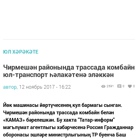
ЮЛ ХӘРӘКӘТЕ
Чирмешән районында трассада комбайн
юл-транспорт һәлакәтенә эләккән
автор,
12 ноябрь 2017 - 16:22
2591
0
0
Йөк машинасы йөртүчесенең кул бармагы сынган.
Чирмешән районында трассада комбайн белән
«КАМАЗ» бәрелешкән. Бу хакта "Татар-информ"
мәгълүмат агентлыгы хәбәрчесенә Россия Гражданнар
оборонасы эшләре министрлыгының ТР буенча Баш