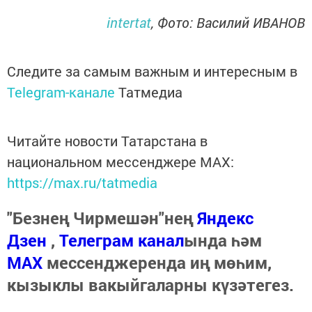
intertat
, Фото: Василий ИВАНОВ
Следите за самым важным и интересным в
Telegram-канале
Татмедиа
Читайте новости Татарстана в
национальном мессенджере MАХ:
https://max.ru/tatmedia
"Безнең Чирмешән"нең
Яндекс
Дзен
,
Телеграм канал
ында һәм
МАХ
мессенджеренда иң мөһим,
кызыклы вакыйгаларны күзәтегез.