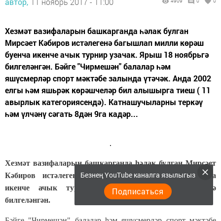
автор,
11 ноябрь 2017 - 11:00
4909
0
0
Хезмәт вазифаларын башкарганда һәлак булган
Мирсәет Кәбиров истәлегенә багышлап милли көрәш
буенча икенче ачык турнир узачак. Ярыш 18 ноябрьгә
билгеләнгән. Бәйге "Чирмешән" балалар һәм
яшүсмерләр спорт мәктәбе залында үтәчәк. Анда 2002
елгы һәм яшьрәк көрәшчеләр бил алышырга тиеш ( 11
авырлык категориясендә). Катнашучыларны теркәү
һәм үлчәнү сәгать 8дән 9га кадәр...
Хезмәт вазифаларын башкарганда һәлак булган Мирсәет
Безнең YouTube каналга язылыгыз
Кәбиров истәлегенә багышлап милли көрәш буенча
икенче ачык турнир узачак. Ярыш 18 ноябрьгә
Подписаться
билгеләнгән.
Бәйге "Чирмешән" балалар һәм яшүсмерләр спорт мәктәбе