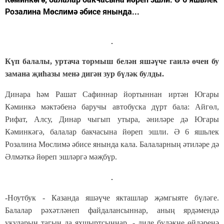
Розалина Мөслимә әбисе янында...
Күп балалы, уртача тормыш белән яшәүче гаилә өчен бу
замана җиһазы менә дигән зур бүләк булды.
Динара һәм Рашат Сафиннар йортыннан иртән Югары
Кәминкә мәктәбенә баручы автобуска дүрт бала: Айгөл,
Рифат, Алсу, Динар чыгып утыра, әниләре дә Югары
Кәминкәгә, балалар бакчасына йөреп эшли. Ә 6 яшьлек
Розалина Мөслимә әбисе янында кала. Балаларның әтиләре дә
Әлмәткә йөреп эшләргә мәҗбүр.
-Ноутбук - Казанда яшәүче якташлар җәмгыяте бүләге.
Балалар рәхәтләнеп файдалансыннар, аның ярдәмендә
укуларын тагын да яхшыртсыннар, - диде бүләкне өйләренә