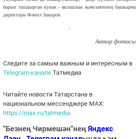
барып тапшырган кунак - якташлык җәмгыятенең башкарма
директоры Фәнил Закиров.
Автор фотосы
Следите за самым важным и интересным в
Telegram-канале
Татмедиа
Читайте новости Татарстана в
национальном мессенджере MАХ:
https://max.ru/tatmedia
"Безнең Чирмешән"нең
Яндекс
Дзен
,
Телеграм канал
ында һәм