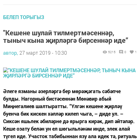
БЕЛЕП ТОРЫГЫЗ
"Кешене шулай тилмертмәсеннәр,
тыныч кына җирләргә бирсеннәр иде”
автор,
27 март 2019 - 10:30
5215
0
1
Әлеге язманы әзерләргә бер мөрәҗәгать сәбәпче
булды. Нагорный бистәсеннән Мөнәвир абый
Миңнегалиев шалтыратты. “Үлгән кешене җирләү
буенча бик кискен хәлләр килеп чыга, – диде ул. –
Сиксән яшьлек әбиләрне дә ярырга кирәк, дип әйтәләр.
Кеше озату белән ун ел шөгыльләнәм инде, элек алай
түгел иде. Участок табибыннан язу ала идек тә, ритуаль