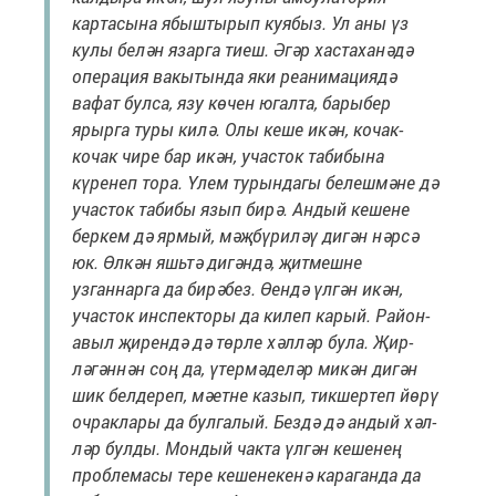
картасына ябыштырып куябыз. Ул аны үз
кулы белән язарга тиеш. Әгәр хас­та­ханәдә
операция вакытында яки реанимациядә
вафат булса, язу көчен югалта, барыбер
ярырга туры килә. Олы кеше икән, кочак-
кочак чире бар икән, участок табибына
күренеп тора. Үлем турындагы белеш­мәне дә
участок табибы язып бирә. Андый кешене
беркем дә ярмый, мәҗбү­риләү дигән нәрсә
юк. Өлкән яшь­тә дигәндә, җитмешне
узганнарга да бирәбез. Өендә үлгән икән,
участок инспекторы да килеп карый. Район-
авыл җи­рендә дә төрле хәлләр була. Җир­
ләгән­нән соң да, үтермәделәр микән дигән
шик белдереп, мәетне казып, тикшертеп йөрү
очраклары да булгалый. Бездә дә андый хәл­
ләр булды. Мондый чакта үлгән ке­шенең
проблемасы тере ке­ше­некенә караганда да