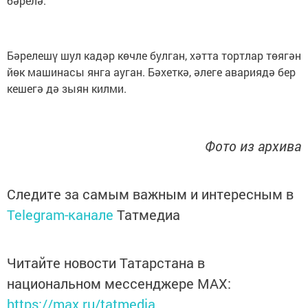
бәрелә.
Бәрелешү шул кадәр көчле булган, хәтта тортлар төягән
йөк машинасы янга ауган. Бәхеткә, әлеге авариядә бер
кешегә дә зыян килми.
Фото из архива
Следите за самым важным и интересным в
Telegram-канале
Татмедиа
Читайте новости Татарстана в
национальном мессенджере MАХ:
https://max.ru/tatmedia