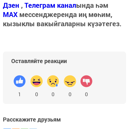
Дзен
,
Телеграм канал
ында һәм
МАХ
мессенджеренда иң мөһим,
кызыклы вакыйгаларны күзәтегез.
Оставляйте реакции
1
0
0
0
0
Расскажите друзьям