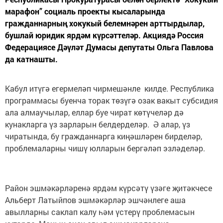
марафон” социаль проекты кысаларында
гражданнарның хокукый белемнәрен арттырдылар,
бушлай юридик ярдәм күрсәттеләр. Акциядә Россия
Федерациясе Дәүләт Думасы депутаты Ольга Павлова
да катнашты.
Кабул итүгә егермеләп чирмешәнле килде. Республика
программасы буенча торак төзүгә озак вакыт субсидия
ала алмаучылар, еллар буе чират көтүчеләр дә
кунакларга үз зарларын белдерделәр. Ә алар, үз
чиратында, бу гражданнарга киңәшләрен бирделәр,
проблемаларны чишү юлларын бергәләп эзләделәр.
Район эшмәкәрләренә ярдәм күрсәтү үзәге җитәкчесе
Альберт Латыйпов эшмәкәрләр эшчәнлеге аша
авылларны саклап калу һәм үстерү проблемасын