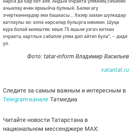
нәрсә дә бар бит әле. Андый очракта үлемнең сәбәбен
ачыклау өчен ярмыйча булмый. Бәлки агу
эчерткәннәрдер яки башкасы... Хәзер заман шулкадәр
катлаулы ки: әллә нәрсәләр булырга мөм­кин. Шуңа
күрә болай килештек: кеше 75 яшьне узгач киткән
очракта, картлык сәбәпле үлем дип әйтеп була”, – диде
ул.
Фото: tatar-inform Владимир Васильев
vatantat.ru
Следите за самым важным и интересным в
Telegram-канале
Татмедиа
Читайте новости Татарстана в
национальном мессенджере MАХ: