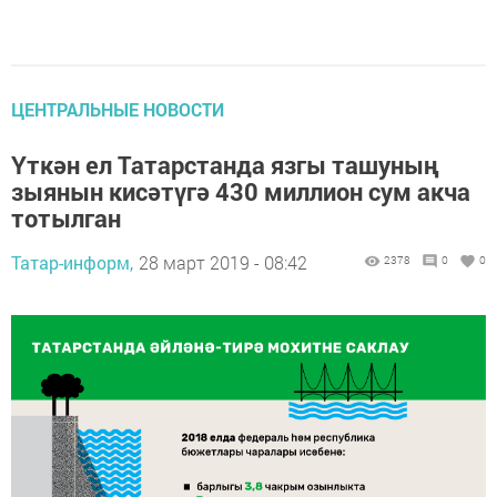
ЦЕНТРАЛЬНЫЕ НОВОСТИ
Үткән ел Татарстанда язгы ташуның
зыянын кисәтүгә 430 миллион сум акча
тотылган
Татар-информ,
28 март 2019 - 08:42
2378
0
0