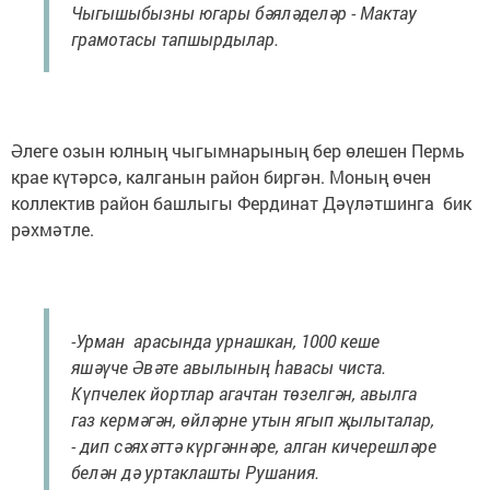
Чыгышыбызны югары бәяләделәр - Мактау
грамотасы тапшырдылар.
Әлеге озын юлның чыгымнарының бер өлешен Пермь
крае күтәрсә, калганын район биргән. Моның өчен
коллектив район башлыгы Фердинат Дәүләтшинга бик
рәхмәтле.
-Урман арасында урнашкан, 1000 кеше
яшәүче Әвәте авылының һавасы чиста.
Күпчелек йортлар агачтан төзелгән, авылга
газ кермәгән, өйләрне утын ягып җылыталар,
- дип сәяхәттә күргәннәре, алган кичерешләре
белән дә уртаклашты Рушания.