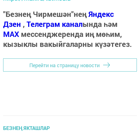
"Безнең Чирмешән"нең
Яндекс
Дзен
,
Телеграм канал
ында һәм
МАХ
мессенджеренда иң мөһим,
кызыклы вакыйгаларны күзәтегез.
Перейти на страницу новости
БЕЗНЕҢ ЯКТАШЛАР