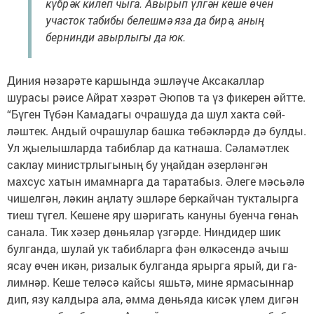
күбрәк килеп чыга. Авырып үлгән кеше өчен
участок табибы белешмә яза да бирә, аның
бернинди авырлыгы да юк.
Диния нәзарәте каршында эш­ләүче Аксакаллар
шурасы рәи­се Айрат хәзрәт Әюпов та үз фикерен әйтте.
“Бүген Түбән Камадагы очрашуда да шул хакта сөй­
ләштек. Андый очрашулар башка төбәкләрдә дә булды.
Ул җые­лышларда табиблар да катнаша. Сәламәтлек
саклау ми­нистр­­лыгының бу уңайдан әзер­ләнгән
махсус хатын имамнарга да таратабыз. Әлеге мәсьәлә
чи­шелгән, ләкин аңлату эшләре беркайчан тукталырга
тиеш тү­гел. Кешене яру шәригать кануны буенча гөнаһ
санала. Тик хәзер дөньялар үзгәрде. Ниндидер шик
булганда, шулай ук табибларга фән өл­кә­сендә ачыш
ясау өчен икән, ризалык булганда ярырга ярый, ди га­
лимнәр. Кеше теләсә кайсы яшь­тә, мине ярмасыннар
дип, язу калдыра ала, әмма дөньяда кисәк үлем дигән