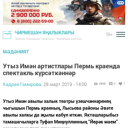
ЧИРМЕШӘН ЯҢАЛЫКЛАРЫ
16+
"Безнең Чирмешән" газетасы - Чирмешән районы
МӘДӘНИЯТ
Утыз Имән артистлары Пермь краенда
спектакль күрсәткәннәр
Кадрия Гамирова,
28 март 2019 - 14:00
4868
0
1
Утыз Имән авылы халык театры үзешчәннәренең
чыгышын Пермь краеның, Лысьева районы Әвәте
авылы халкы да җылы кабул иткән. Якташларыбыз
тамашачыларга Туфан Миңнуллинның “Йөрәк маем”