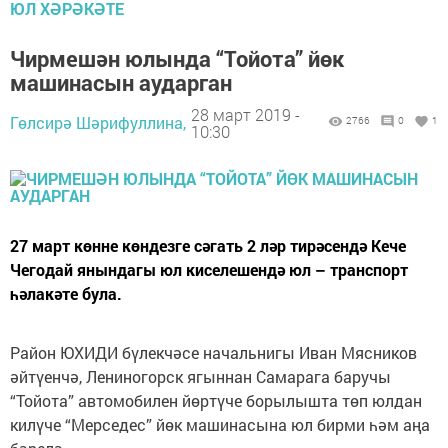
ЮЛ ХӘРӘКӘТЕ
Чирмешән юлында “Тойота” йөк
машинасын аударган
28 март 2019 -
Гөлсирә Шәрифуллина,
2766
0
1
10:30
27 март көнне көндезге сәгать 2 ләр тирәсендә Кече
Чегодай янындагы юл киселешендә юл – транспорт
һәлакәте була.
Район ЮХИДИ бүлекчәсе начальнигы Иван Мясников
әйтүенчә, Лениногорск ягыннан Самарага баручы
“Тойота” автомобилен йөртүче борылышта төп юлдан
килүче “Мерседес” йөк машинасына юл бирми һәм аңа