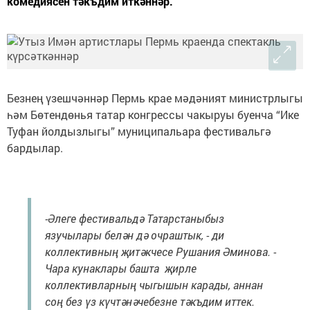
комедиясен тәкъдим иткәннәр.
Безнең үзешчәннәр Пермь крае мәдәният министрлыгы
һәм Бөтендөнья татар конгрессы чакыруы буенча “Ике
Туфан йолдызлыгы” муниципальара фестивальгә
бардылар.
-Әлеге фестивальдә Татарстаныбыз
язучылары белән дә очраштык, - ди
коллективның җитәкчесе Рушания Әминова. -
Чара кунаклары башта җирле
коллективларның чыгышын карады, аннан
соң без үз күчтәнәчебезне тәкъдим иттек.