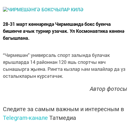
28-31 март көннәрендә Чирмешәндә бокс буенча
бишенче ачык турнир узачак. Ул Космонавтика көненә
багышлана.
“Чирмешән” универсаль спорт залында булачак
ярышларда 14 районнан 120 яшь спортчы көч
сынашырга җыена. Рингта кызлар һәм малайлар да үз
осталыкларын күрсәтәчәк.
Автор фотосы
Следите за самым важным и интересным в
Telegram-канале
Татмедиа