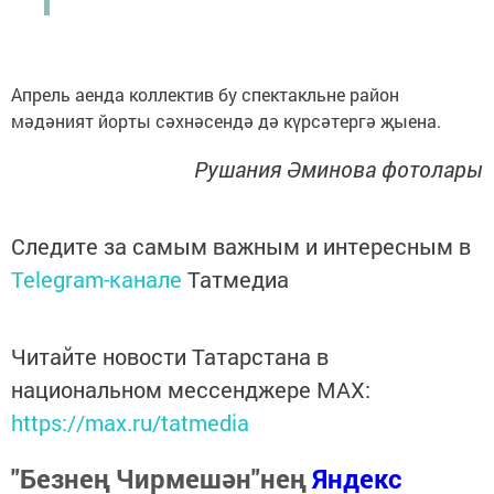
Апрель аенда коллектив бу спектакльне район
мәдәният йорты сәхнәсендә дә күрсәтергә җыена.
Рушания Әминова фотолары
Следите за самым важным и интересным в
Telegram-канале
Татмедиа
Читайте новости Татарстана в
национальном мессенджере MАХ:
https://max.ru/tatmedia
"Безнең Чирмешән"нең
Яндекс