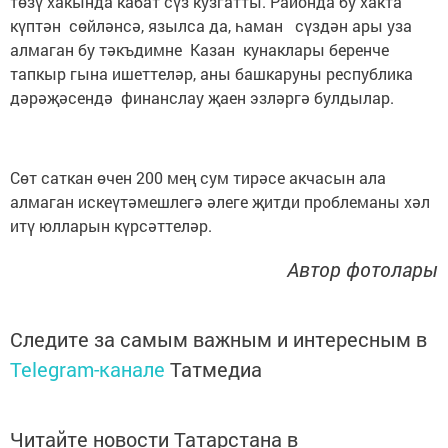
төзү хакында кабат сүз кузгатты. Районда бу хакта
күптән сөйләнсә, язылса да, һаман сүздән ары уза
алмаган бу тәкъдимне Казан кунаклары беренче
тапкыр гына ишеттеләр, аны башкаруны республика
дәрәҗәсендә финанслау җаен эзләргә булдылар.
Сөт саткан өчен 200 мең сум тирәсе акчасын ала
алмаган искеүтәмешлегә әлеге җитди проблеманы хәл
итү юлларын күрсәттеләр.
Автор фотолары
Следите за самым важным и интересным в
Telegram-канале
Татмедиа
Читайте новости Татарстана в