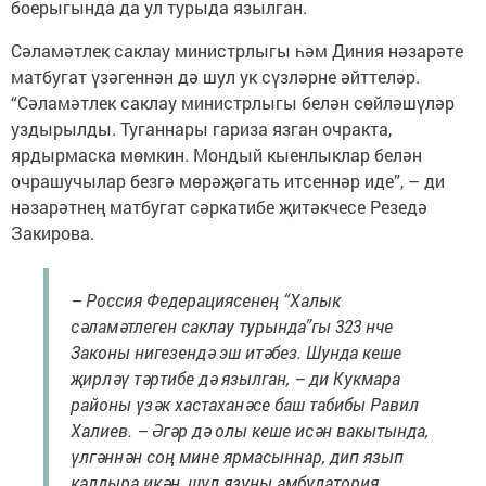
боерыгында да ул турыда язылган.
Сәламәтлек саклау министрлыгы һәм Диния нәзарәте
матбугат үзәгеннән дә шул ук сүз­ләр­не әйттеләр.
“Сәламәтлек саклау министрлыгы белән сөй­ләшүләр
уздырылды. Туганнары гариза язган очракта,
ярдырмаска мөмкин. Мондый кыенлыклар белән
очрашучылар безгә мөрә­җәгать ит­сеннәр иде”, – ди
нәза­рәтнең матбугат сәркатибе җи­тәк­чесе Ре­зедә
Закирова.
– Россия Федерациясенең “Ха­­лык
сәламәтлеген саклау ту­рын­да”гы 323 нче
Законы ниге­зен­дә эш итәбез. Шунда кеше
җирләү тәр­тибе дә язылган, – ди Кукмара
районы үзәк хастаханәсе баш табибы Равил
Халиев. – Әгәр дә олы кеше исән вакытында,
үлгәннән соң мине ярмасыннар, дип язып
калдыра икән, шул язуны амбулатория