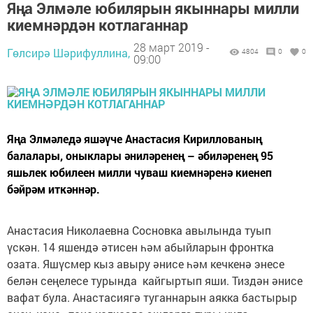
Яңа Элмәле юбилярын якыннары милли
киемнәрдән котлаганнар
28 март 2019 -
Гөлсирә Шәрифуллина,
4804
0
0
09:00
Яңа Элмәледә яшәүче Анастасия Кириллованың
балалары, оныклары әниләренең – әбиләренең 95
яшьлек юбилеен милли чуваш киемнәренә киенеп
бәйрәм иткәннәр.
Анастасия Николаевна Сосновка авылында туып
үскән. 14 яшендә әтисен һәм абыйларын фронтка
озата. Яшүсмер кыз авыру әнисе һәм кечкенә энесе
белән сеңелесе турында кайгыртып яши. Тиздән әнисе
вафат була. Анастасиягә туганнарын аякка бастырыр