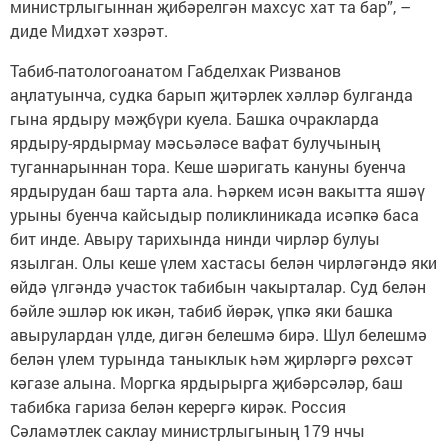
министрлыгыннан җибә­рел­гән махсус хат та бар”, –
диде Мидхәт хәзрәт.
Табиб-патологоанатом Габделхак Ризванов
аңлатуынча, судка барып җитәрлек хәлләр булганда
гына ярдыру мәҗбүри куела. Башка очракларда
ярдыру-ярдырмау мәсьәләсе вафат бу­лучының
туганнарыннан тора. Кеше шәригать кануны буенча
ярдырудан баш тарта ала. Һәркем исән вакытта яшәү
урыны буенча кайсыдыр поликлиникада исәпкә баса
бит инде. Авыру тарихында нинди чирләр булуы
язылган. Олы кеше үлем хастасы белән чирләгәндә яки
өйдә үлгәндә учас­ток табибын чакырталар. Суд белән
бәйле эшләр юк икән, табиб йөрәк, үпкә яки башка
авырулардан үлде, дигән белешмә бирә. Шул белешмә
белән үлем турында таныклык һәм җирләргә рөхсәт
кәгазе алына. Моргка ярдырырга җибәрсәләр, баш
табибка гариза белән керергә кирәк. Россия
Сәламәтлек саклау ми­нистрлыгының 179 нчы