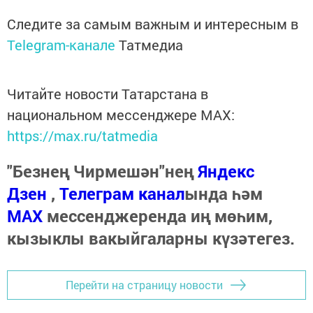
Следите за самым важным и интересным в
Telegram-канале
Татмедиа
Читайте новости Татарстана в
национальном мессенджере MАХ:
https://max.ru/tatmedia
"Безнең Чирмешән"нең
Яндекс
Дзен
,
Телеграм канал
ында һәм
МАХ
мессенджеренда иң мөһим,
кызыклы вакыйгаларны күзәтегез.
Перейти на страницу новости