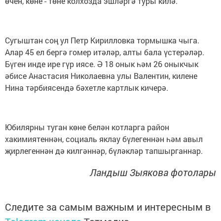
өчен, көне - төне колхозда эшләргә туры килә.
Сугыштан соң ул Петр Кирилловка тормышка чыга.
Алар 45 ел бергә гомер итәләр, алты бала үстерәләр.
Бүген инде ире гүр иясе. Ә 18 онык һәм 26 оныкчык
әбисе Анастасия Николаевна улы Валентин, килене
Нина тәрбиясендә бәхетле картлык кичерә.
Юбилярны туган көне белән котларга район
хакимиятеннән, социаль яклау бүлегеннән һәм авыл
җирлегеннән дә килгәннәр, бүләкләр тапшырганнар.
Ландыш Зыякова фотолары
Следите за самым важным и интересным в