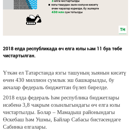
2018 елда республикада өч елга юлы һәм 11 буа төбе
чистартылган.
Үткән ел Татарстанда язгы ташуның зыянын кисәтү
өчен 430 миллион сумлык эш башкарылды, бу
акчалар федераль бюджеттан бүлеп бирелде.
2018 елда федераль һәм республика бюджетлары
исәбенә 3,8 чакрым озынлыгындагы өч елга юлы
чистартылды. Болар – Мамадыш районындагы
Өскебаш һәм Ушмы, Байлар Сабасы бистәсендәге
Сабинка елгалары.