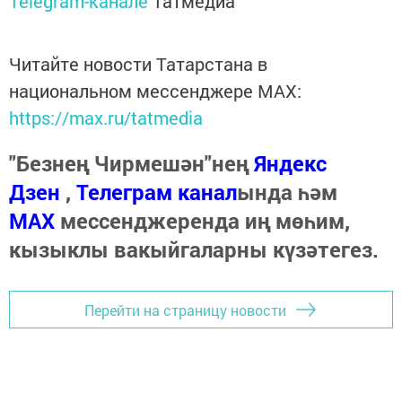
Telegram-канале
Татмедиа
Читайте новости Татарстана в
национальном мессенджере MАХ:
https://max.ru/tatmedia
"Безнең Чирмешән"нең
Яндекс
Дзен
,
Телеграм канал
ында һәм
МАХ
мессенджеренда иң мөһим,
кызыклы вакыйгаларны күзәтегез.
Перейти на страницу новости