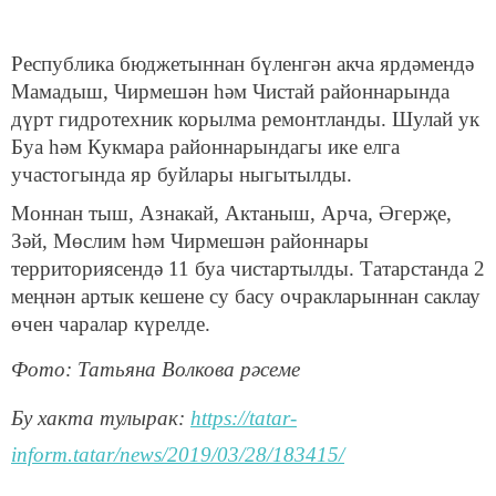
Республика бюджетыннан бүленгән акча ярдәмендә
Мамадыш, Чирмешән һәм Чистай районнарында
дүрт гидротехник корылма ремонтланды. Шулай ук
Буа һәм Кукмара районнарындагы ике елга
участогында яр буйлары ныгытылды.
Моннан тыш, Азнакай, Актаныш, Арча, Әгерҗе,
Зәй, Мөслим һәм Чирмешән районнары
территориясендә 11 буа чистартылды. Татарстанда 2
меңнән артык кешене су басу очракларыннан саклау
өчен чаралар күрелде.
Фото: Татьяна Волкова рәсеме
Бу хакта тулырак:
https://tatar-
inform.tatar/news/2019/03/28/183415/