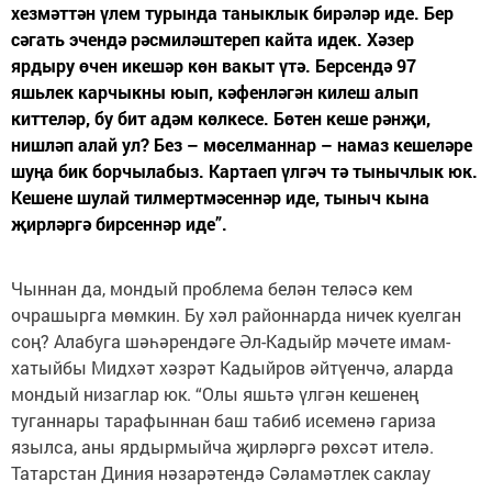
хезмәттән үлем турында таныклык бирәләр иде. Бер
сәгать эчендә рәсмиләштереп кайта идек. Хәзер
ярдыру өчен икешәр көн вакыт үтә. Берсендә 97
яшьлек карчыкны юып, кәфенләгән килеш алып
киттеләр, бу бит адәм көлкесе. Бөтен кеше рәнҗи,
нишләп алай ул? Без – мөселманнар – намаз кешеләре
шуңа бик борчылабыз. Картаеп үлгәч тә тынычлык юк.
Кешене шулай тилмертмәсеннәр иде, тыныч кына
җирләргә бирсеннәр иде”.
Чыннан да, мондый проблема белән теләсә кем
очрашырга мөм­кин. Бу хәл районнарда ничек куелган
соң? Алабуга шәһә­рендәге Әл-Кадыйр мәчете имам-
хатыйбы Мидхәт хәзрәт Кадыйров әйтүенчә, аларда
мондый низаглар юк. “Олы яшьтә үлгән кешенең
туганнары тарафыннан баш табиб исеменә гариза
язылса, аны ярдырмыйча җирләргә рөхсәт ителә.
Татарстан Диния нәзарәтендә Сәламәтлек сак­лау