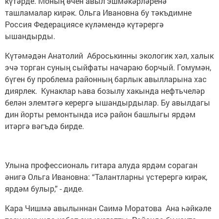
күтәрде. Моның өчен авыл эшмәкәрләренә
ташламалар кирәк. Ольга Ивановна бу тәкъдимне
Россия Федерациясе күләмендә күтәрергә
ышандырды.
Күтәмәдән Анатолий Аброськинны экологик хәл, халык
эчә торган суның сыйфаты начараю борчый. Гомумән,
бүген бу проблема районның барлык авылларына хас
диярлек. Кунаклар һава бозылу хакында нефтьчеләр
белән элемтәгә керергә ышандырдылар. Бу авылдагы
дин йорты ремонтында исә район башлыгы ярдәм
итәргә вәгъдә бирде.
Улына профессиональ гитара алуда ярдәм сораган
әнигә Ольга Ивановна: “Талантларны үстерергә кирәк,
ярдәм булыр,” - диде.
Кара Чишмә авылыннан Саимә Моратова Ана һәйкәле