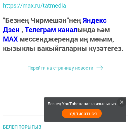
https://max.ru/tatmedia
"Безнең Чирмешән"нең
Яндекс
Дзен
,
Телеграм канал
ында һәм
МАХ
мессенджеренда иң мөһим,
кызыклы вакыйгаларны күзәтегез.
Перейти на страницу новости
Безнең YouTube каналга язылыгыз
Подписаться
БЕЛЕП ТОРЫГЫЗ