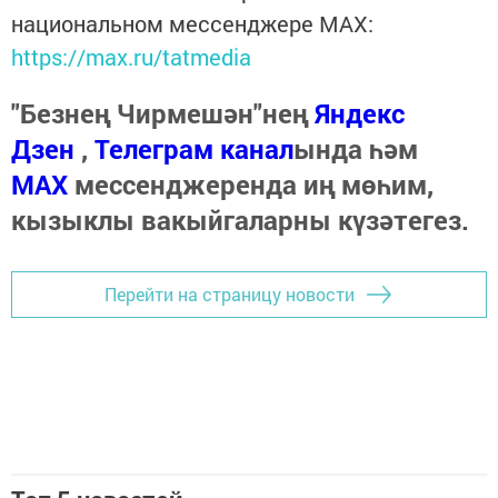
национальном мессенджере MАХ:
https://max.ru/tatmedia
"Безнең Чирмешән"нең
Яндекс
Дзен
,
Телеграм канал
ында һәм
МАХ
мессенджеренда иң мөһим,
кызыклы вакыйгаларны күзәтегез.
Перейти на страницу новости