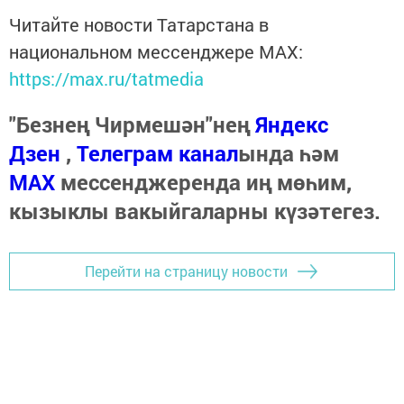
Читайте новости Татарстана в
национальном мессенджере MАХ:
https://max.ru/tatmedia
"Безнең Чирмешән"нең
Яндекс
Дзен
,
Телеграм канал
ында һәм
МАХ
мессенджеренда иң мөһим,
кызыклы вакыйгаларны күзәтегез.
Перейти на страницу новости