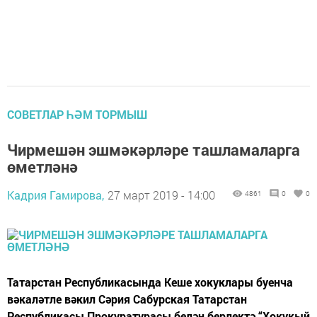
СОВЕТЛАР ҺӘМ ТОРМЫШ
Чирмешән эшмәкәрләре ташламаларга
өметләнә
Кадрия Гамирова,
27 март 2019 - 14:00
4861
0
0
Татарстан Республикасында Кеше хокуклары буенча
вәкаләтле вәкил Сәрия Сабурская Татарстан
Республикасы Прокуратурасы белән берлектә “Хокукый