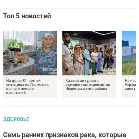
Топ 5 новостей
На долю 81-летней
Казанские туристы
На неск
женщины из Лашманки
оценили гостеприимство
Черемш
выпало немало
Черемшанского района
кипит р
испытаний
ЗДОРОВЬЕ
Семь ранних признаков рака, которые