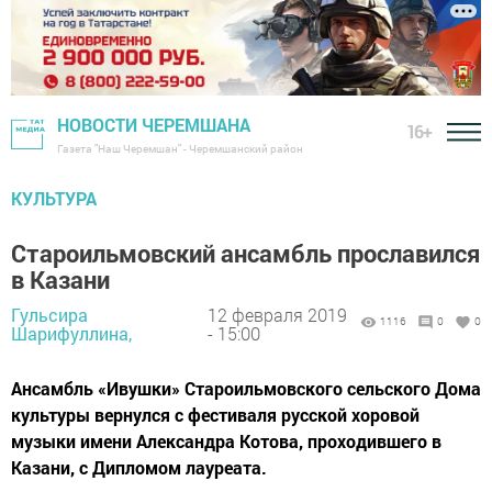
НОВОСТИ ЧЕРЕМШАНА
16+
Газета "Наш Черемшан" - Черемшанский район
КУЛЬТУРА
Староильмовский ансамбль прославился
в Казани
Гульсира
12 февраля 2019
1116
0
0
Шарифуллина,
- 15:00
Ансамбль «Ивушки» Староильмовского сельского Дома
культуры вернулся с фестиваля русской хоровой
музыки имени Александра Котова, проходившего в
Казани, с Дипломом лауреата.