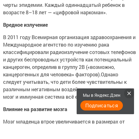
черты эпидемии. Каждый одиннадцатый ребенок в
возрасте 8–18 лет — «цифровой наркоман».
Вредное излучение
В 2011 году Всемирная организация здравоохранения и
Международное агентство по изучению рака
классифицировали радиоизлучение сотовых телефонов
и других беспроводных устройств как потенциальный
канцероген, определив в группу 2B («возможно,
канцерогенных для человека» факторов).Однако
следует учитывать, что дети более чувствительны к
различным негативным воздействиям, поскольку их
Мы в Яндекс.Дзен
мозг и иммунная система всё еще развиваются.
Подписаться
Влияние на развитие мозга
Мозг младенца втрое увеличивается в размерах от
рождения до двух лет и продолжает расти вплоть до 21
года. Развитие мозга в раннем возрасте определяется