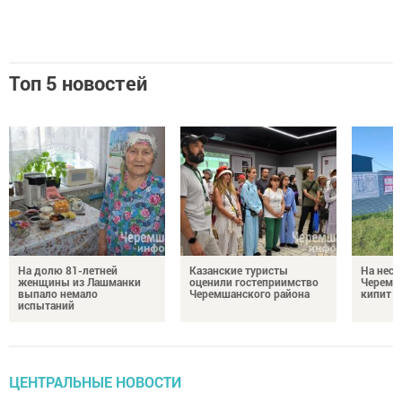
Топ 5 новостей
На долю 81-летней
Казанские туристы
На неск
женщины из Лашманки
оценили гостеприимство
Черемш
выпало немало
Черемшанского района
кипит р
испытаний
ЦЕНТРАЛЬНЫЕ НОВОСТИ